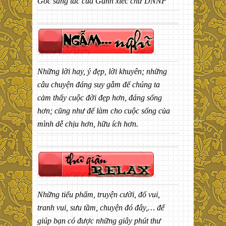
Góc sáng tác của Gánh xiếc chữ DNNP
Những lời hay, ý đẹp, lời khuyên; những
câu chuyện đáng suy gẫm để chúng ta
cảm thấy cuộc đời đẹp hơn, đáng sống
hơn; cũng như để làm cho cuộc sống của
mình dễ chịu hơn, hữu ích hơn.
Những tiểu phẩm, truyện cười, đố vui,
tranh vui, sưu tầm, chuyện đó đây,… để
giúp bạn có được những giây phút thư