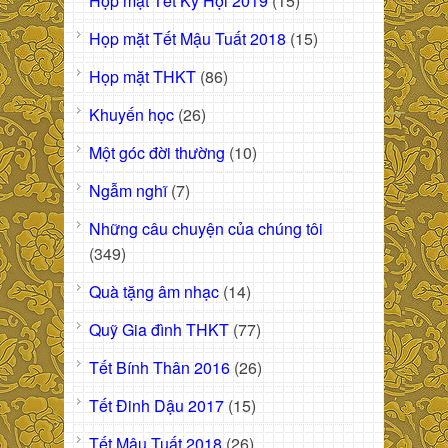
Họp mặt Tết Kỷ Hợi 2019
(15)
Họp mặt Tết Mậu Tuất 2018
(15)
Họp mặt THKT
(86)
Khuyến học
(26)
Một góc đời thường
(10)
Ngẫm nghĩ
(7)
Những câu chuyện của chúng tôi
(349)
Quà tặng âm nhạc
(14)
Quỹ Gia đình THKT
(77)
Tết Bính Thân 2016
(26)
Tết Đinh Dậu 2017
(15)
Tết Mậu Tuất 2018
(26)