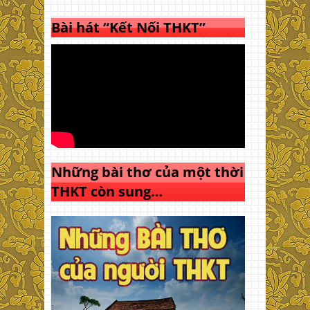
Bài hát “Kết Nối THKT”
Những bài thơ của một thời
THKT còn sung…