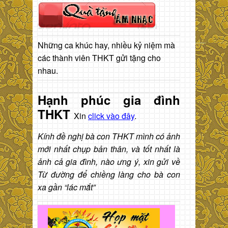
Những ca khúc hay, nhiều kỷ niệm mà
các thành viên THKT gửi tặng cho
nhau.
Hạnh phúc gia đình
THKT
Xin
click vào đây
.
Kính đề nghị bà con THKT mình có ảnh
mới nhất chụp bản thân, và tốt nhất là
ảnh cả gia đình, nào ưng ý, xin gửi về
Từ đường để chiềng làng cho bà con
xa gần “lác mắt”