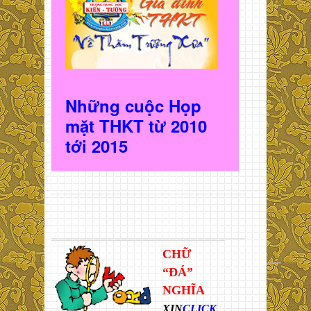
Những cuộc Họp
mặt THKT t
ừ 2010
t
ới 2015
CHỮ
“ĐÁ”
NGHĨA
XIN
CLICK