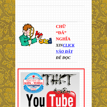
CHỮ
“ĐÁ”
NGHĨA
XIN
CLICK
VÀO ĐÂY
ĐỂ ĐỌC