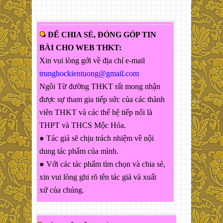
ĐỂ CHIA SẺ, ĐÓNG GÓP TIN
BÀI CHO WEB THKT:
Xin vui lòng gởi về địa chỉ e-mail
trunghockientuong@gmail.com
Ngôi Từ đường THKT rất mong nhận
được sự tham gia tiếp sức của các thành
viên THKT và các thế hệ tiếp nối là
THPT và THCS Mộc Hóa.
● Tác giả sẽ chịu trách nhiệm về nội
dung tác phẩm của mình.
● Với các tác phẩm tìm chọn và chia sẻ,
xin vui lòng ghi rõ tên tác giả và xuất
xứ của chúng.