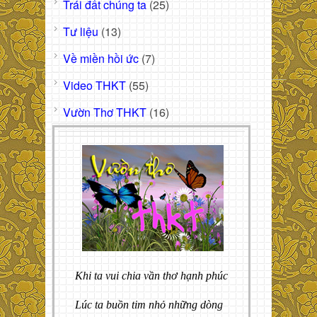
Trái đất chúng ta
(25)
Tư liệu
(13)
Về miền hồi ức
(7)
Video THKT
(55)
Vườn Thơ THKT
(16)
Khi ta vui chia vần thơ hạnh phúc
Lúc ta buồn tim nhỏ những dòng