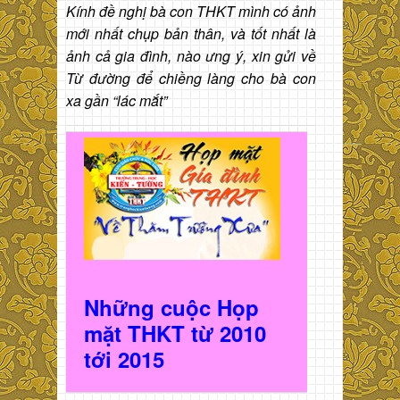
Kính đề nghị bà con THKT mình có ảnh
mới nhất chụp bản thân, và tốt nhất là
ảnh cả gia đình, nào ưng ý, xin gửi về
Từ đường để chiềng làng cho bà con
xa gần “lác mắt”
Những cuộc Họp
mặt THKT t
ừ 2010
t
ới 2015