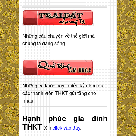
Những câu chuyện về thế giới mà
chúng ta đang sống.
Những ca khúc hay, nhiều kỷ niệm mà
các thành viên THKT gửi tặng cho
nhau.
Hạnh phúc gia đình
THKT
Xin
click vào đây
.