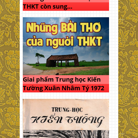
THKT còn sung…
Giai phẩm Trung học Kiến
Tường Xuân Nhâm Tý 1972