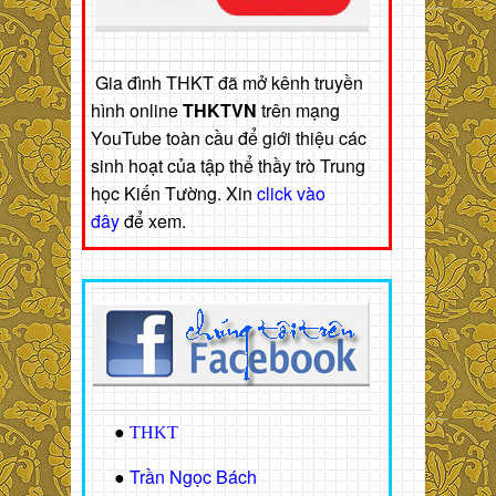
Gia đình THKT đã mở kênh truyền
hình online
THKTVN
trên mạng
YouTube toàn cầu để giới thiệu các
sinh hoạt của tập thể thầy trò Trung
học Kiến Tường. Xin
click vào
đây
để xem.
●
THKT
Trần Ngọc Bách
●