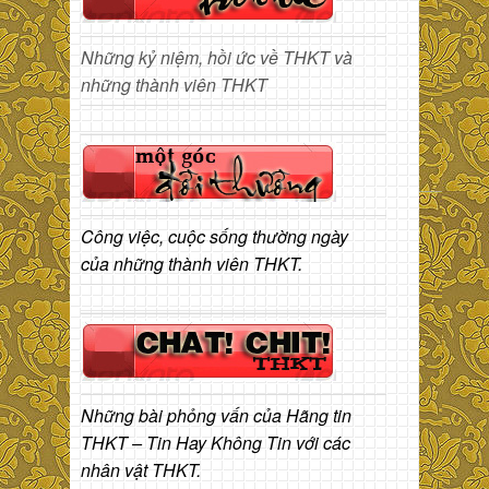
Những kỷ niệm, hồi ức về THKT và
những thành viên THKT
Công việc, cuộc sống thường ngày
của những thành viên THKT.
Những bài phỏng vấn của Hãng tin
THKT – Tin Hay Không Tin với các
nhân vật THKT.