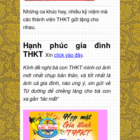
Những ca khúc hay, nhiều kỷ niệm mà
các thành viên THKT gửi tặng cho
nhau.
Hạnh phúc gia đình
THKT
Xin
click vào đây
.
Kính đề nghị bà con THKT mình có ảnh
mới nhất chụp bản thân, và tốt nhất là
ảnh cả gia đình, nào ưng ý, xin gửi về
Từ đường để chiềng làng cho bà con
xa gần “lác mắt”