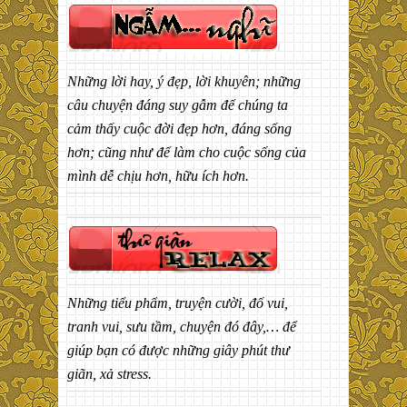
Những lời hay, ý đẹp, lời khuyên; những
câu chuyện đáng suy gẫm để chúng ta
cảm thấy cuộc đời đẹp hơn, đáng sống
hơn; cũng như để làm cho cuộc sống của
mình dễ chịu hơn, hữu ích hơn.
Những tiểu phẩm, truyện cười, đố vui,
tranh vui, sưu tầm, chuyện đó đây,… để
giúp bạn có được những giây phút thư
giãn, xả stress.