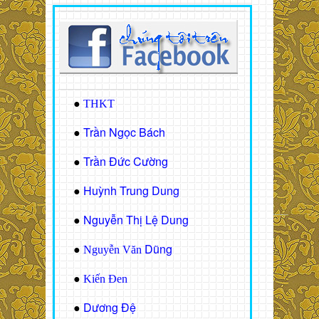
●
THKT
Trần Ngọc Bách
●
Trần Đức Cường
●
Huỳnh Trung Dung
●
Nguyễn Thị Lệ Dung
●
Dũng
●
Nguyễn Văn
●
Kiến Đen
Dương Đệ
●