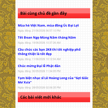
Bài cùng chủ đề gần đây
Mùa hè Việt Nam, mùa đông Úc Đại Lợi
Ngày đăng: 21/06/2026 06:57:10 PM
Tết Đoan Ngọ Mùng Năm tháng Năm
Ngày đăng: 19/06/2026 10:37:26 AM
Cầu chúc các bạn 2K8 thi tốt nghiệp phổ
thông thiệt là tốt đẹp
Ngày đăng: 11/06/2026 10:12:04 AM
Chúc mừng Đại lễ Phật đản
Ngày đăng: 30/05/2026 11:34:05 PM
Tạm biệt nhạc sĩ Lê Hoàng Long của “Gợi Giấc
Mơ Xưa”
Ngày đăng: 28/05/2026 02:06:35 PM
Các bài viết mới khác