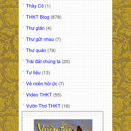
Thầy Cô
(1)
THKT Blog
(878)
Thư giãn
(4)
Thư gửi nhau
(7)
Thư quán
(78)
Trái đất chúng ta
(25)
Tư liệu
(13)
Về miền hồi ức
(7)
Video THKT
(55)
Vườn Thơ THKT
(16)