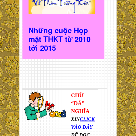
Những cuộc Họp
mặt THKT t
ừ 2010
t
ới 2015
CHỮ
“ĐÁ”
NGHĨA
XIN
CLICK
VÀO ĐÂY
ĐỂ ĐỌC