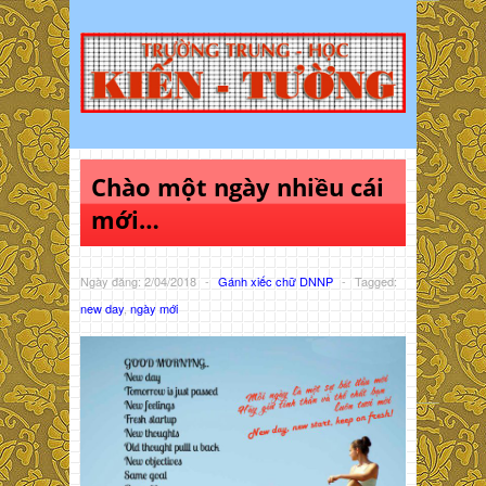
Chào một ngày nhiều cái
mới…
Ngày đăng: 2/04/2018
-
Gánh xiếc chữ DNNP
-
Tagged:
new day
,
ngày mới