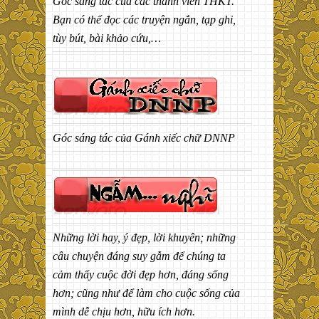
Góc sáng tác của các thành viên THKT.
Bạn có thể đọc các truyện ngắn, tạp ghi,
tùy bút, bài khảo cứu,…
Góc sáng tác của Gánh xiếc chữ DNNP
Những lời hay, ý đẹp, lời khuyên; những
câu chuyện đáng suy gẫm để chúng ta
cảm thấy cuộc đời đẹp hơn, đáng sống
hơn; cũng như để làm cho cuộc sống của
mình dễ chịu hơn, hữu ích hơn.