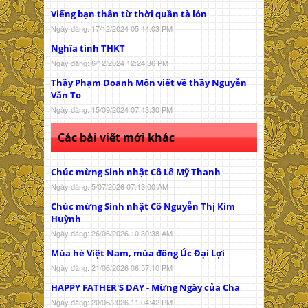
Viếng bạn thân từ thời quần tà lỏn
Ngày đăng: 17/12/2024 05:44:03 PM
Nghĩa tình THKT
Ngày đăng: 6/12/2024 12:24:36 PM
Thầy Phạm Doanh Môn viết về thầy Nguyễn
Văn To
Ngày đăng: 15/09/2024 07:43:30 PM
Các bài viết mới khác
Chúc mừng Sinh nhật Cô Lê Mỹ Thanh
Ngày đăng: 5/07/2026 07:13:00 AM
Chúc mừng Sinh nhật Cô Nguyễn Thị Kim
Huỳnh
Ngày đăng: 26/06/2026 10:30:38 AM
Mùa hè Việt Nam, mùa đông Úc Đại Lợi
Ngày đăng: 21/06/2026 06:57:10 PM
HAPPY FATHER'S DAY - Mừng Ngày của Cha
Ngày đăng: 20/06/2026 11:04:42 PM