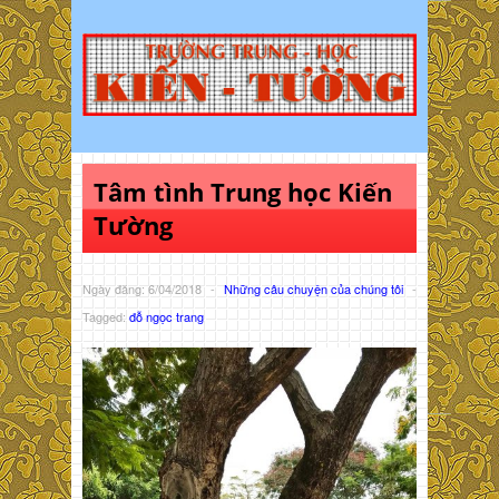
Tâm tình Trung học Kiến
Tường
Ngày đăng: 6/04/2018
-
Những câu chuyện của chúng tôi
-
Tagged:
đỗ ngọc trang