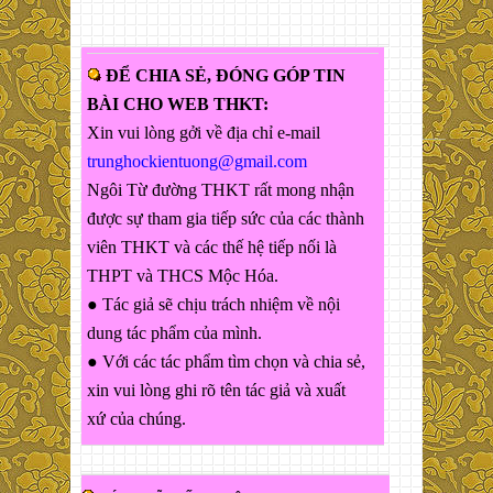
ĐỂ CHIA SẺ, ĐÓNG GÓP TIN
BÀI CHO WEB THKT:
Xin vui lòng gởi về địa chỉ e-mail
trunghockientuong@gmail.com
Ngôi Từ đường THKT rất mong nhận
được sự tham gia tiếp sức của các thành
viên THKT và các thế hệ tiếp nối là
THPT và THCS Mộc Hóa.
● Tác giả sẽ chịu trách nhiệm về nội
dung tác phẩm của mình.
● Với các tác phẩm tìm chọn và chia sẻ,
xin vui lòng ghi rõ tên tác giả và xuất
xứ của chúng.