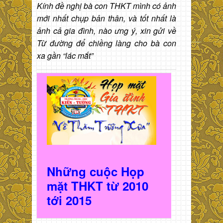
Kính đề nghị bà con THKT mình có ảnh
mới nhất chụp bản thân, và tốt nhất là
ảnh cả gia đình, nào ưng ý, xin gửi về
Từ đường để chiềng làng cho bà con
xa gần “lác mắt”
Những cuộc Họp
mặt THKT t
ừ 2010
t
ới 2015