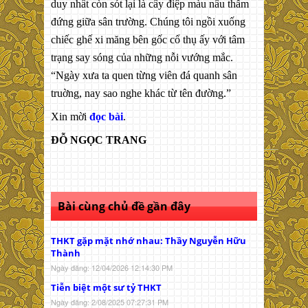
duy nhất còn sót lại là cây điệp màu nâu thẫm
đứng giữa sân trường. Chúng tôi ngồi xuống
chiếc ghế xi măng bên gốc cổ thụ ấy với tâm
trạng say sóng của những nỗi vướng mắc.
“Ngày xưa ta quen từng viên đá quanh sân
truờng, nay sao nghe khác từ tên đường.”
Xin mời
đọc bài
.
ĐỖ NGỌC TRANG
Bài cùng chủ đề gần đây
THKT gặp mặt nhớ nhau: Thầy Nguyễn Hữu
Thành
Ngày đăng: 12/04/2026 12:14:30 PM
Tiễn biệt một sư tỷ THKT
Ngày đăng: 2/08/2025 07:27:31 PM