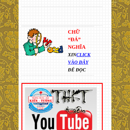
CHỮ
“ĐÁ”
NGHĨA
XIN
CLICK
VÀO ĐÂY
ĐỂ ĐỌC