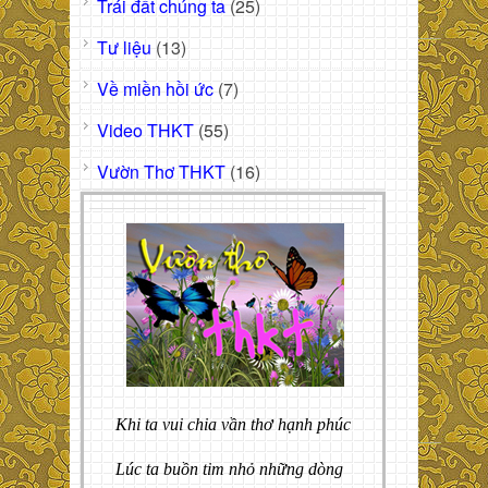
Trái đất chúng ta
(25)
Tư liệu
(13)
Về miền hồi ức
(7)
Video THKT
(55)
Vườn Thơ THKT
(16)
Khi ta vui chia vần thơ hạnh phúc
Lúc ta buồn tim nhỏ những dòng