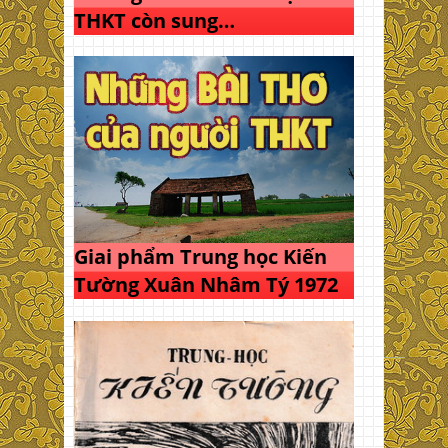
THKT còn sung…
Giai phẩm Trung học Kiến
Tường Xuân Nhâm Tý 1972