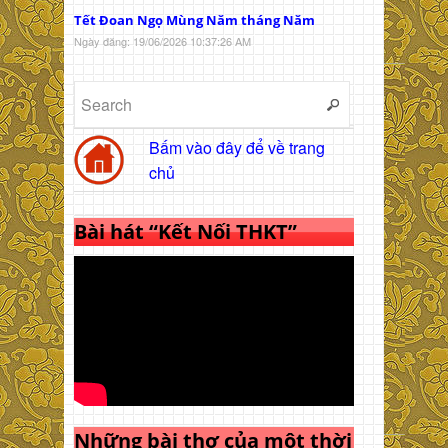
Tết Đoan Ngọ Mùng Năm tháng Năm
Ngày đăng: 19/06/2026 10:37:26 AM
Bấm vào đây để về trang
chủ
Bài hát “Kết Nối THKT”
Những bài thơ của một thời