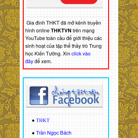
Gia đình THKT đã mở kênh truyền
hình online
THKTVN
trên mạng
YouTube toàn cầu để giới thiệu các
sinh hoạt của tập thể thầy trò Trung
học Kiến Tường. Xin
click vào
đây
để xem.
●
THKT
Trần Ngọc Bách
●