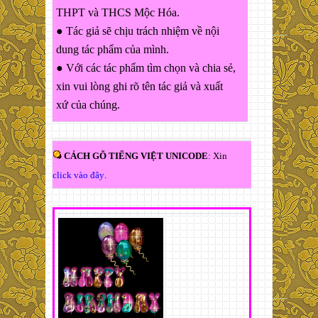
THPT và THCS Mộc Hóa.
● Tác giả sẽ chịu trách nhiệm về nội
dung tác phẩm của mình.
● Với các tác phẩm tìm chọn và chia sẻ,
xin vui lòng ghi rõ tên tác giả và xuất
xứ của chúng.
CÁCH GÕ TIẾNG VIỆT UNICODE
: Xin
click vào đây
.