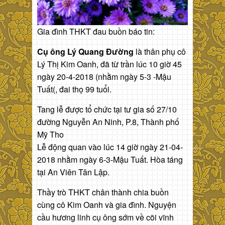
Gia đình THKT đau buồn báo tin:
Cụ ông Lý Quang Đường
là thân phụ cô
Lý Thị Kim Oanh, đã từ trần lúc 10 giờ 45
ngày 20-4-2018 (nhằm ngày 5-3 -Mậu
Tuất(, đai thọ 99 tuổi.
Tang lễ được tổ chức tại tư gia số 27/10
đường Nguyễn An Ninh, P.8, Thành phố
Mỹ Tho
Lễ động quan vào lúc 14 giờ ngày 21-04-
2018 nhằm ngày 6-3-Mậu Tuất. Hòa táng
tại An Viên Tân Lập.
Thầy trò THKT chân thành chia buồn
cùng cô Kim Oanh và gia đình. Nguyện
cầu hương linh cụ ông sớm về cõi vĩnh