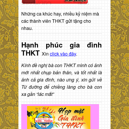
Những ca khúc hay, nhiều kỷ niệm mà
các thành viên THKT gửi tặng cho
nhau.
Hạnh phúc gia đình
THKT
Xin
click vào đây
.
Kính đề nghị bà con THKT mình có ảnh
mới nhất chụp bản thân, và tốt nhất là
ảnh cả gia đình, nào ưng ý, xin gửi về
Từ đường để chiềng làng cho bà con
xa gần “lác mắt”