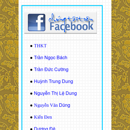
●
THKT
Trần Ngọc Bách
●
Trần Đức Cường
●
Huỳnh Trung Dung
●
Nguyễn Thị Lệ Dung
●
Dũng
●
Nguyễn Văn
●
Kiến Đen
Dương Đệ
●