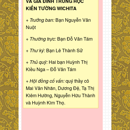
VÀ GIA ĐÌNH TRUNG HỌC
KIẾN TƯỜNG WICHITA
+ Trưởng ban:
Bạn Nguyễn Văn
Nuột
+ Thường trực:
Bạn Đỗ Văn Tám
+ Thư ký:
Bạn Lê Thành Sử
+ Thủ quỹ:
Hai bạn Huỳnh Thị
Kiều Nga – Đỗ Văn Tám
+ Hội đồng cố vấn:
quý thầy cô
Mai Văn Nhãn, Dương Đệ, Tạ Thị
Kiêm Hường, Nguyễn Hữu Thành
và Huỳnh Kim Thọ.