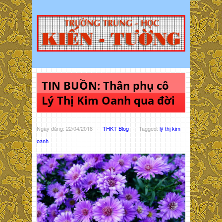
TIN BUỒN: Thân phụ cô
Lý Thị Kim Oanh qua đời
Ngày đăng: 22/04/2018
-
THKT Blog
-
Tagged:
lý thị kim
oanh