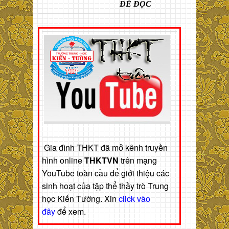
ĐỂ ĐỌC
Gia đình THKT đã mở kênh truyền
hình online
THKTVN
trên mạng
YouTube toàn cầu để giới thiệu các
sinh hoạt của tập thể thầy trò Trung
học Kiến Tường. Xin
click vào
đây
để xem.