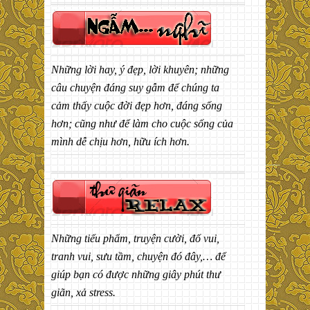
Những lời hay, ý đẹp, lời khuyên; những
câu chuyện đáng suy gẫm để chúng ta
cảm thấy cuộc đời đẹp hơn, đáng sống
hơn; cũng như để làm cho cuộc sống của
mình dễ chịu hơn, hữu ích hơn.
Những tiểu phẩm, truyện cười, đố vui,
tranh vui, sưu tầm, chuyện đó đây,… để
giúp bạn có được những giây phút thư
giãn, xả stress.