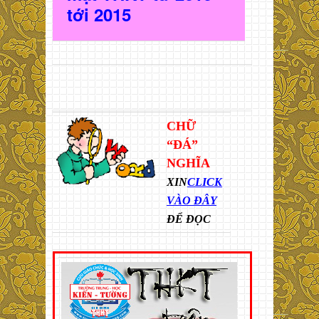
t
ới 2015
CHỮ
“ĐÁ”
NGHĨA
XIN
CLICK
VÀO ĐÂY
ĐỂ ĐỌC