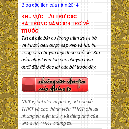
Blog dầu tiên của năm 2014
KHU VỰC LƯU TRỮ CÁC
BÀI
TRONG NĂM 2014 TRỞ VỀ
TRƯỚC
Tất cả các bài cũ (trong năm 2014 trở
về trước) đều được sắp xếp và lưu trữ
trong các chuyên mục theo chủ đề. Xin
bấm chuột vào tên các chuyên mục
dưới đây để đọc lại các bài trước đây.
Những bài viết và phóng sự ảnh về
THKT và các thành viên THKT; ghi lại
những sự kiện thú vị và đáng nhớ của
Gia đình THKT chúng ta.