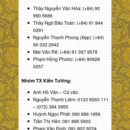
Thầy Nguyễn Văn Hòa: (+84) 90
990 5686
Thầy Ngô Bảo Toàn: (+84) 91 844
0291
Nguyễn Thanh Phong (Xẹp): (+84)
90 332 2942
Mai Văn Rê: (+84) 91 397 9578
Phạm Hồng Phưóc: (+84) 90928
0257
Nhóm TX Kiến Tường:
Anh Hồ Văn – Cố vấn.
Nguyễn Thanh Liêm: 0123 9263 111
– (072) 384 3955
Huỳnh Ngọc Phát: 090 986 1956
Trần Thị Hên: 091 895 5903
Phạm Văn Định: 091 802 9224