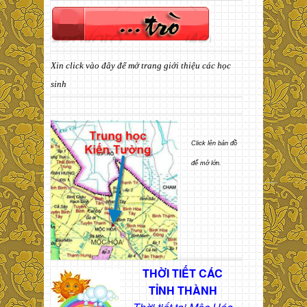
Xin click vào đây để mở trang giới thiệu các học
sinh
Click lên bản đồ
để mở lớn.
THỜI TIẾT CÁC
TỈNH THÀNH