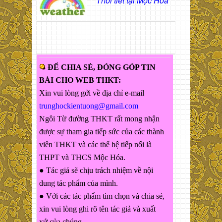
Thời tiết tại Mộc Hóa
ĐỂ CHIA SẺ, ĐÓNG GÓP TIN
BÀI CHO WEB THKT:
Xin vui lòng gởi về địa chỉ e-mail
trunghockientuong@gmail.com
Ngôi Từ đường THKT rất mong nhận
được sự tham gia tiếp sức của các thành
viên THKT và các thế hệ tiếp nối là
THPT và THCS Mộc Hóa.
● Tác giả sẽ chịu trách nhiệm về nội
dung tác phẩm của mình.
● Với các tác phẩm tìm chọn và chia sẻ,
xin vui lòng ghi rõ tên tác giả và xuất
xứ của chúng.