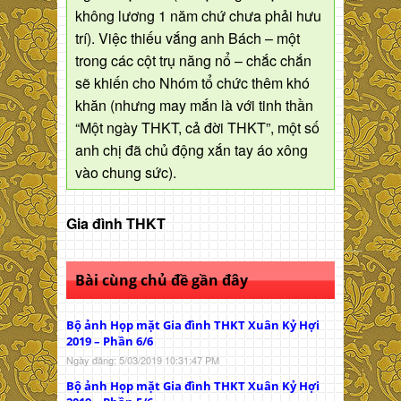
không lương 1 năm chứ chưa phải hưu
trí). Việc thiếu vắng anh Bách – một
trong các cột trụ năng nổ – chắc chắn
sẽ khiến cho Nhóm tổ chức thêm khó
khăn (nhưng may mắn là với tinh thần
“Một ngày THKT, cả đời THKT”, một số
anh chị đã chủ động xắn tay áo xông
vào chung sức).
Gia đình THKT
Bài cùng chủ đề gần đây
Bộ ảnh Họp mặt Gia đình THKT Xuân Kỷ Hợi
2019 – Phần 6/6
Ngày đăng: 5/03/2019 10:31:47 PM
Bộ ảnh Họp mặt Gia đình THKT Xuân Kỷ Hợi