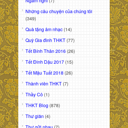
Ngẫm nghĩ
(7)
Những câu chuyện của chúng tôi
(349)
Quà tặng âm nhạc
(14)
Quỹ Gia đình THKT
(77)
Tết Bính Thân 2016
(26)
Tết Đinh Dậu 2017
(15)
Tết Mậu Tuất 2018
(26)
Thành viên THKT
(7)
Thầy Cô
(1)
THKT Blog
(878)
Thư giãn
(4)
Thư gửi nhau
(7)