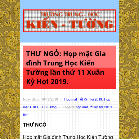
THƯ NGỎ: Họp mặt Gia
đình Trung Học Kiến
Tường lần thứ 11 Xuân
Kỷ Hợi 2019.
Ngày đăng: 16/12/2018
-
Họp mặt Tết Kỷ Hợi 2019
,
Họp
mặt THKT
,
THKT Blog
-
Tagged:
họp mặt
,
tết kỷ hợi 2019
,
thkt
THƯ NGỎ
Họp mặt Gia đình Trung Học Kiến Tường