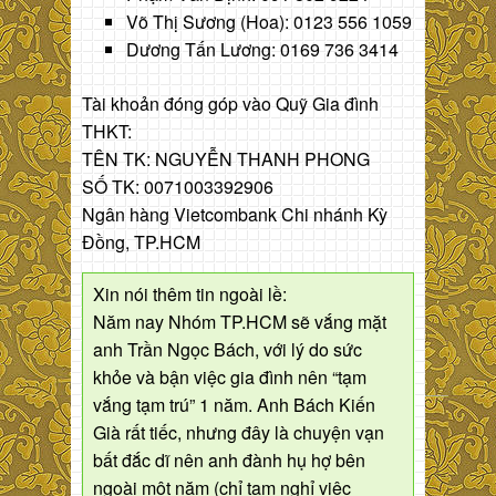
Võ Thị Sương (Hoa): 0123 556 1059
Dương Tấn Lương: 0169 736 3414
Tài khoản đóng góp vào Quỹ Gia đình
THKT:
TÊN TK: NGUYỄN THANH PHONG
SỐ TK: 0071003392906
Ngân hàng Vietcombank Chi nhánh Kỳ
Đồng, TP.HCM
Xin nói thêm tin ngoài lề:
Năm nay Nhóm TP.HCM sẽ vắng mặt
anh Trần Ngọc Bách, với lý do sức
khỏe và bận việc gia đình nên “tạm
vắng tạm trú” 1 năm. Anh Bách Kiến
Già rất tiếc, nhưng đây là chuyện vạn
bất đắc dĩ nên anh đành hụ hợ bên
ngoài một năm (chỉ tạm nghỉ việc