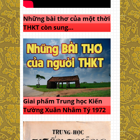
Những bài thơ của một thời
THKT còn sung…
Giai phẩm Trung học Kiến
Tường Xuân Nhâm Tý 1972