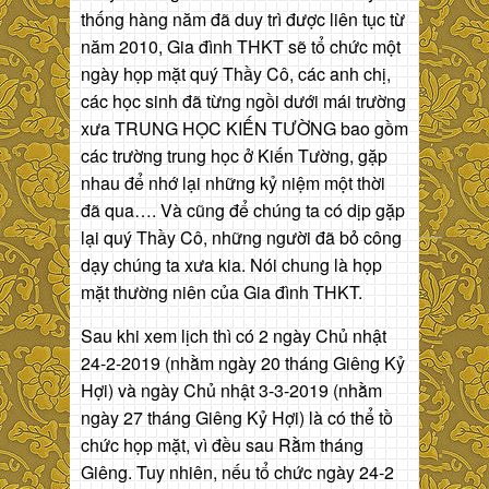
thống hàng năm đã duy trì được liên tục từ
năm 2010, Gia đình THKT sẽ tổ chức một
ngày họp mặt quý Thầy Cô, các anh chị,
các học sinh đã từng ngồi dưới mái trường
xưa TRUNG HỌC KIẾN TƯỜNG bao gồm
các trường trung học ở Kiến Tường, gặp
nhau để nhớ lại những kỷ niệm một thời
đã qua…. Và cũng để chúng ta có dịp gặp
lại quý Thầy Cô, những người đã bỏ công
dạy chúng ta xưa kia. Nói chung là họp
mặt thường niên của Gia đình THKT.
Sau khi xem lịch thì có 2 ngày Chủ nhật
24-2-2019 (nhằm ngày 20 tháng Giêng Kỷ
Hợi) và ngày Chủ nhật 3-3-2019 (nhằm
ngày 27 tháng Giêng Kỷ Hợi) là có thể tồ
chức họp mặt, vì đều sau Rằm tháng
Giêng. Tuy nhiên, nếu tổ chức ngày 24-2