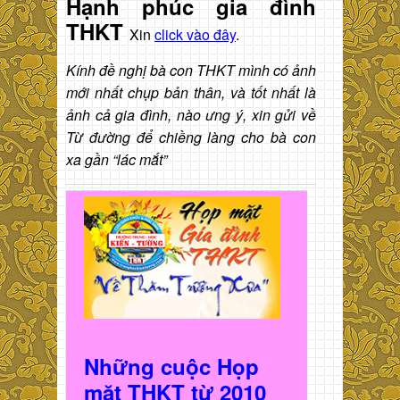
Hạnh phúc gia đình
THKT
Xin
click vào đây
.
Kính đề nghị bà con THKT mình có ảnh
mới nhất chụp bản thân, và tốt nhất là
ảnh cả gia đình, nào ưng ý, xin gửi về
Từ đường để chiềng làng cho bà con
xa gần “lác mắt”
Những cuộc Họp
mặt THKT t
ừ 2010