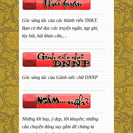
Góc sáng tác của các thành viên THKT.
Bạn có thể đọc các truyện ngắn, tạp ghi,
tùy bút, bài khảo cứu,…
Góc sáng tác của Gánh xiếc chữ DNNP
Những lời hay, ý đẹp, lời khuyên; những
câu chuyện đáng suy gẫm để chúng ta