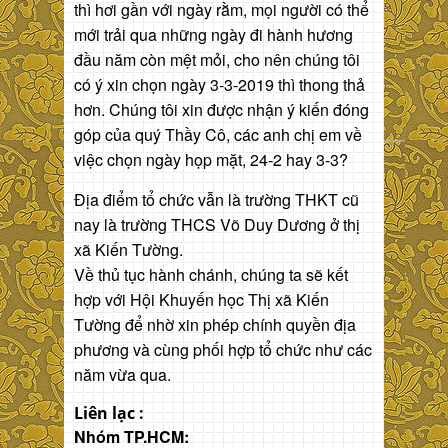
thì hơi gần với ngày rằm, mọi người có thể
mới trải qua những ngày đi hành hương
đầu năm còn mệt mỏi, cho nên chúng tôi
có ý xin chọn ngày 3-3-2019 thì thong thả
hơn. Chúng tôi xin được nhận ý kiến đóng
góp của quý Thầy Cô, các anh chị em về
việc chọn ngày họp mặt, 24-2 hay 3-3?
Địa điểm tổ chức vẫn là trường THKT cũ
nay là trường THCS Võ Duy Dương ở thị
xã Kiến Tường.
Về thủ tục hành chánh, chúng ta sẽ kết
hợp với Hội Khuyến học Thị xã Kiến
Tường để nhờ xin phép chính quyền địa
phương và cùng phối hợp tổ chức như các
năm vừa qua.
Liên lạc :
Nhóm TP.HCM: