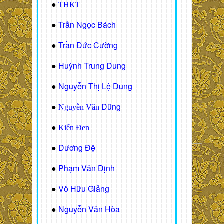
●
THKT
Trần Ngọc Bách
●
Trần Đức Cường
●
Huỳnh Trung Dung
●
Nguyễn Thị Lệ Dung
●
Dũng
●
Nguyễn Văn
●
Kiến Đen
Dương Đệ
●
Phạm Văn Định
●
Võ Hữu Giảng
●
Nguyễn Văn Hòa
●