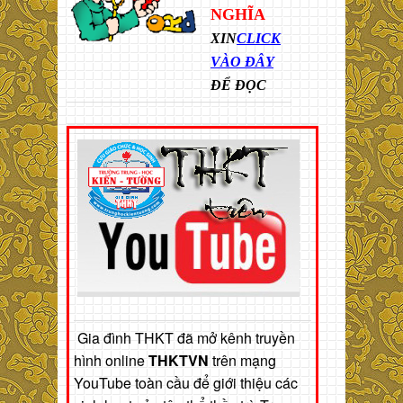
NGHĨA
XIN
CLICK
VÀO ĐÂY
ĐỂ ĐỌC
Gia đình THKT đã mở kênh truyền
hình online
THKTVN
trên mạng
YouTube toàn cầu để giới thiệu các