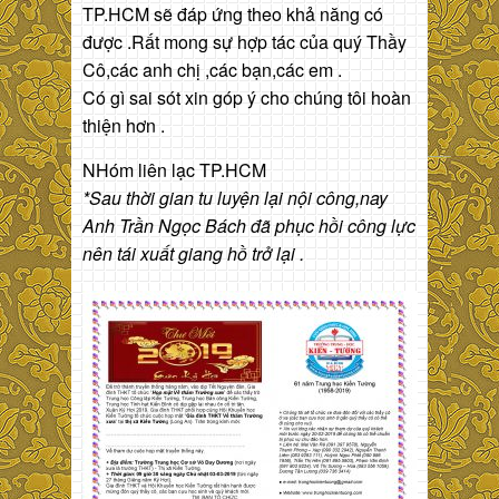
TP.HCM sẽ đáp ứng theo khả năng có
được .Rất mong sự hợp tác của quý Thầy
Cô,các anh chị ,các bạn,các em .
Có gì sai sót xin góp ý cho chúng tôi hoàn
thiện hơn .
NHóm liên lạc TP.HCM
*
Sau thời gian tu luyện lại nội công,nay
Anh Trần Ngọc Bách đã phục hồi công lực
nên tái xuất giang hồ trở lại .