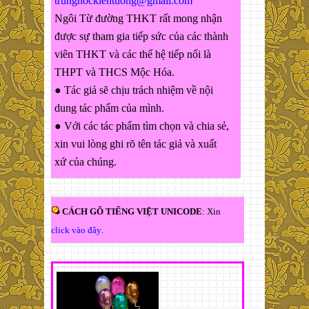
trunghockientuong@gmail.com
Ngôi Từ đường THKT rất mong nhận
được sự tham gia tiếp sức của các thành
viên THKT và các thế hệ tiếp nối là
THPT và THCS Mộc Hóa.
● Tác giả sẽ chịu trách nhiệm về nội
dung tác phẩm của mình.
● Với các tác phẩm tìm chọn và chia sẻ,
xin vui lòng ghi rõ tên tác giả và xuất
xứ của chúng.
CÁCH GÕ TIẾNG VIỆT UNICODE
: Xin
click vào đây
.