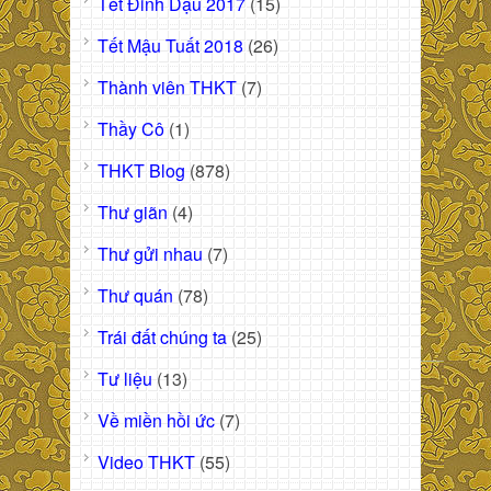
Tết Đinh Dậu 2017
(15)
Tết Mậu Tuất 2018
(26)
Thành viên THKT
(7)
Thầy Cô
(1)
THKT Blog
(878)
Thư giãn
(4)
Thư gửi nhau
(7)
Thư quán
(78)
Trái đất chúng ta
(25)
Tư liệu
(13)
Về miền hồi ức
(7)
Video THKT
(55)