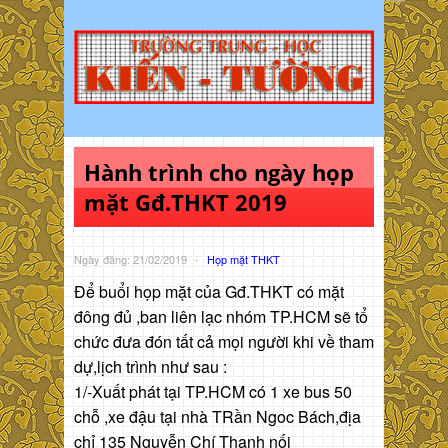
Hành trình cho ngày họp
mặt Gđ.THKT 2019
Ngày đăng: 21/02/2019
-
Họp mặt THKT
Để buổi họp mặt của Gđ.THKT có mặt
đông đủ ,ban liên lạc nhóm TP.HCM sẽ tổ
chức đưa đón tất cả mọi người khi về tham
dự,lịch trình như sau :
1/-Xuất phát tại TP.HCM có 1 xe bus 50
chỗ ,xe đậu tại nhà TRần Ngoc Bách,địa
chỉ 135 Nguyễn Chí Thanh nối