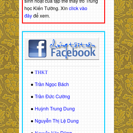
sinh hoạt của tập thể thầy trò Trung
học Kiến Tường. Xin
click vào
đây
để xem.
●
THKT
Trần Ngọc Bách
●
Trần Đức Cường
●
Huỳnh Trung Dung
●
Nguyễn Thị Lệ Dung
●
Dũng