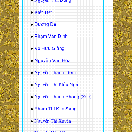
●
Nguyễn Văn
●
Kiến Đen
Dương Đệ
●
Phạm Văn Định
●
Võ Hữu Giảng
●
Nguyễn Văn Hòa
●
Thanh Liêm
●
Nguyễn
Thị Kiều Nga
●
Nguyễn
Thanh Phong (Xẹp)
●
Nguyễn
Phạm Thị Kim Sang
●
●
Nguyễn Thị Xuyến