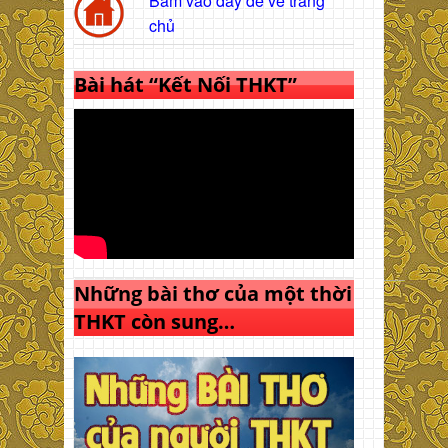
Bấm vào đây để về trang
chủ
Bài hát “Kết Nối THKT”
Những bài thơ của một thời
THKT còn sung…