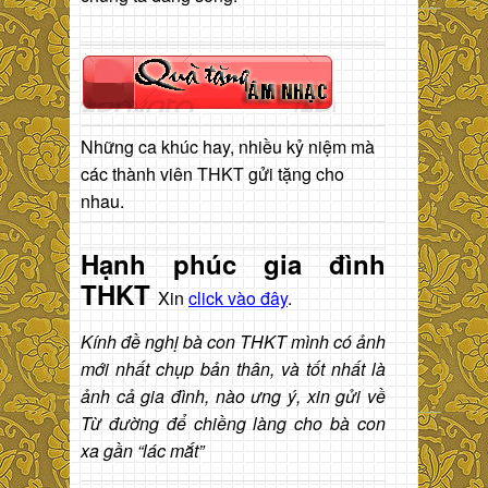
Những ca khúc hay, nhiều kỷ niệm mà
các thành viên THKT gửi tặng cho
nhau.
Hạnh phúc gia đình
THKT
Xin
click vào đây
.
Kính đề nghị bà con THKT mình có ảnh
mới nhất chụp bản thân, và tốt nhất là
ảnh cả gia đình, nào ưng ý, xin gửi về
Từ đường để chiềng làng cho bà con
xa gần “lác mắt”