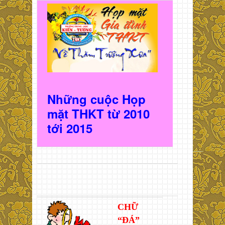
Những cuộc Họp
mặt THKT t
ừ 2010
t
ới 2015
CHỮ
“ĐÁ”