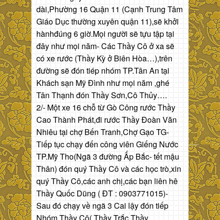
dài,Phường 16 Quận 11 (Cạnh Trung Tâm
Giáo Dục thường xuyên quận 11),sẽ khởi
hànhđúng 6 giờ.Mọi người sẽ tựu tập tại
đây như mọi năm- Các Thầy Cô ở xa sẽ
có xe rước (Thầy Kỳ ở Biên Hòa…),trên
đường sẽ đón tiép nhóm TP.Tân An tại
Khách sạn Mỹ Đình như mọi năm ,ghé
Tân Thạnh đón Thầy Sơn,Cô Thủy….
2/- Một xe 16 chỗ từ Gò Công rước Thầy
Cao Thành Phát,đi rước Thầy Đoàn Văn
Nhiêu tại chợ Bến Tranh,Chợ Gạo TG-
Tiếp tục chạy đến công viên Giếng Nước
TP.Mỹ Tho(Ngã 3 đường Ấp Bắc- tết mậu
Thân) đón quý Thầy Cô và các học trò,xin
quý Thầy Cô,các anh chị,các bạn liên hê
Thầy Quốc Dũng ( ĐT : 0903771015)-
Sau đó chạy về ngã 3 Cai lậy đón tiếp
Nhóm Thầy Cô( Thầy Trắc,Thầy