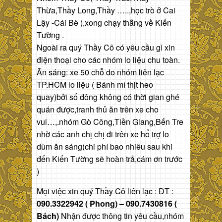
Thừa,Thầy Long,Thầy …..,học trò ở Cai
Lậy -Cái Bè ),xong chạy thẳng về Kiến
Tường .
Ngoài ra quý Thầy Cô có yêu cầu gì xin
điện thoại cho các nhóm lo liệu chu toàn.
Ăn sáng: xe 50 chỗ do nhóm liên lạc
TP.HCM lo liệu ( Bánh mì thịt heo
quay)bởi số đông không có thời gian ghé
quán được,tranh thủ ăn trên xe cho
vui…,.nhóm Gò Công,Tiền Giang,Bến Tre
nhờ các anh chị chị đi trên xe hổ trợ lo
dùm ăn sáng(chi phí bao nhiêu sau khi
đến Kiến Tường sẽ hoàn trả,cám ơn trước
)
Mọi việc xin quý Thầy Cô liên lạc : ĐT :
090.3322942 ( Phong) – 090.7430816 (
Bách)
Nhận được thông tin yêu cầu,nhóm