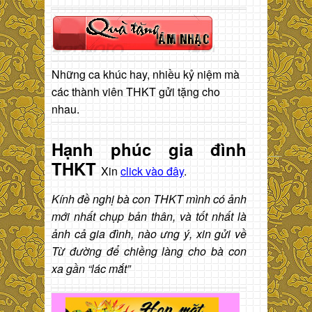
Những ca khúc hay, nhiều kỷ niệm mà
các thành viên THKT gửi tặng cho
nhau.
Hạnh phúc gia đình
THKT
Xin
click vào đây
.
Kính đề nghị bà con THKT mình có ảnh
mới nhất chụp bản thân, và tốt nhất là
ảnh cả gia đình, nào ưng ý, xin gửi về
Từ đường để chiềng làng cho bà con
xa gần “lác mắt”