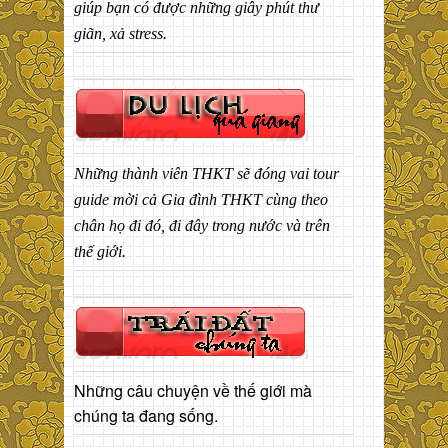
giúp bạn có được những giây phút thư
giãn, xả stress.
Những thành viên THKT sẽ đóng vai tour
guide mời cả Gia đình THKT cùng theo
chân họ đi đó, đi đây trong nước và trên
thế giới.
Những câu chuyện về thế giới mà
chúng ta đang sống.