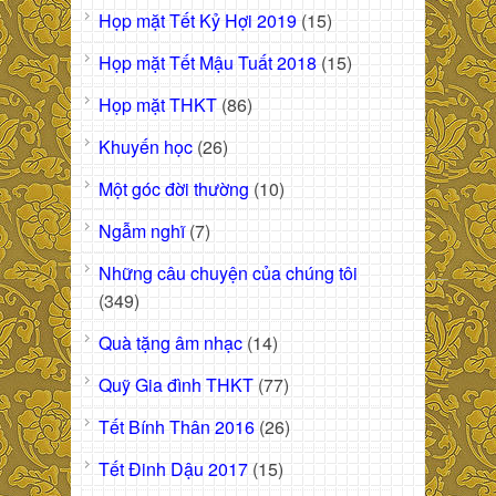
Họp mặt Tết Kỷ Hợi 2019
(15)
Họp mặt Tết Mậu Tuất 2018
(15)
Họp mặt THKT
(86)
Khuyến học
(26)
Một góc đời thường
(10)
Ngẫm nghĩ
(7)
Những câu chuyện của chúng tôi
(349)
Quà tặng âm nhạc
(14)
Quỹ Gia đình THKT
(77)
Tết Bính Thân 2016
(26)
Tết Đinh Dậu 2017
(15)