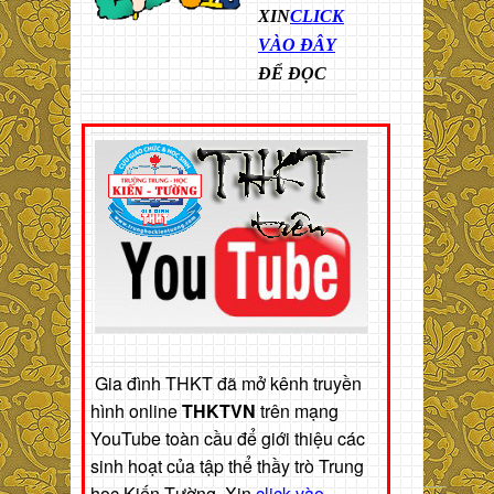
XIN
CLICK
VÀO ĐÂY
ĐỂ ĐỌC
Gia đình THKT đã mở kênh truyền
hình online
THKTVN
trên mạng
YouTube toàn cầu để giới thiệu các
sinh hoạt của tập thể thầy trò Trung
học Kiến Tường. Xin
click vào