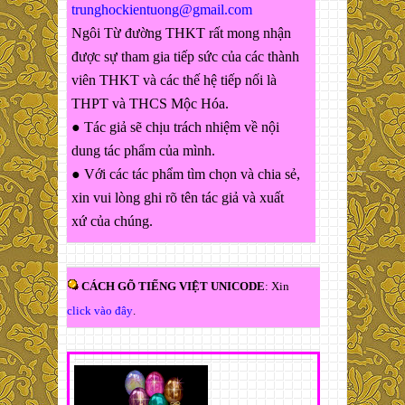
trunghockientuong@gmail.com
Ngôi Từ đường THKT rất mong nhận
được sự tham gia tiếp sức của các thành
viên THKT và các thế hệ tiếp nối là
THPT và THCS Mộc Hóa.
● Tác giả sẽ chịu trách nhiệm về nội
dung tác phẩm của mình.
● Với các tác phẩm tìm chọn và chia sẻ,
xin vui lòng ghi rõ tên tác giả và xuất
xứ của chúng.
CÁCH GÕ TIẾNG VIỆT UNICODE
: Xin
click vào đây
.