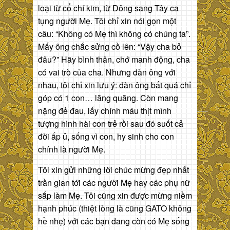
loại từ cổ chí kim, từ Đông sang Tây ca
tụng người Mẹ. Tôi chỉ xin nói gọn một
câu: “Không có Mẹ thì không có chúng ta”.
Mấy ông chắc sửng cồ lên: “Vậy cha bỏ
đâu?” Hãy bình thân, chớ manh động, cha
có vai trò của cha. Nhưng đàn ông với
nhau, tôi chỉ xin lưu ý: đàn ông bất quá chỉ
góp có 1 con… lăng quăng. Còn mang
nặng đẻ đau, lấy chính máu thịt mình
tượng hình hài con trẻ rồi sau đó suốt cả
đời ấp ủ, sống vì con, hy sinh cho con
chính là người Mẹ.
Tôi xin gửi những lời chúc mừng đẹp nhất
trần gian tới các người Mẹ hay các phụ nữ
sắp làm Mẹ. Tôi cũng xin được mừng niềm
hạnh phúc (thiệt lòng là cũng GATO không
hề nhẹ) với các bạn đang còn có Mẹ sống