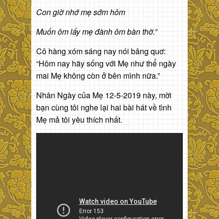
Con giờ nhớ mẹ sớm hôm
Muốn ôm lấy mẹ đành ôm bàn thờ.”
Cô hàng xóm sáng nay nói bâng quơ:
“Hôm nay hãy sống với Mẹ như thể ngày
mai Mẹ không còn ở bên mình nữa.”
Nhân Ngày của Mẹ 12-5-2019 này, mời
bạn cùng tôi nghe lại hai bài hát về tình
Mẹ mả tôi yêu thích nhất.