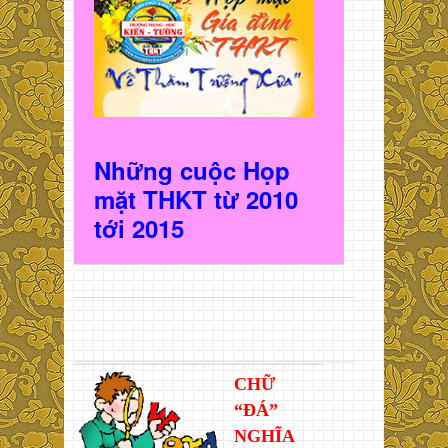
Những cuộc Họp
mặt THKT t
ừ 2010
t
ới 2015
CHỮ
“ĐÁ”
NGHĨA