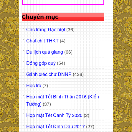
Chuyên mục
Các trang Đặc biệt
(36)
Chat chit THKT
(4)
Du lịch quá giang
(66)
Đóng góp quỹ
(54)
Gánh xiếc chữ DNNP
(436)
Học trò
(7)
Họp mặt Tết Bính Thân 2016 (Kiến
Tường)
(37)
Họp mặt Tết Canh Tý 2020
(2)
Họp mặt Tết Đinh Dậu 2017
(27)