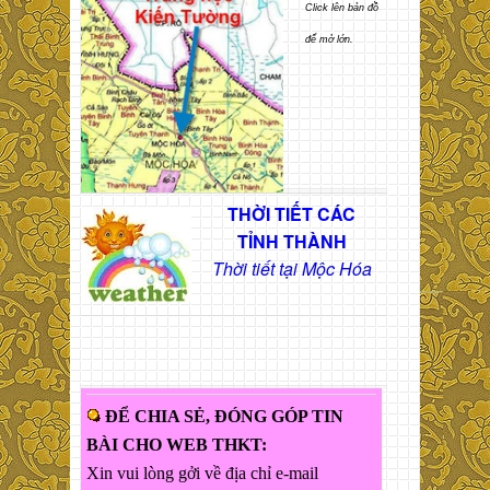
Click lên bản đồ
để mở lớn.
THỜI TIẾT CÁC
TỈNH THÀNH
Thời tiết tại Mộc Hóa
ĐỂ CHIA SẺ, ĐÓNG GÓP TIN
BÀI CHO WEB THKT:
Xin vui lòng gởi về địa chỉ e-mail