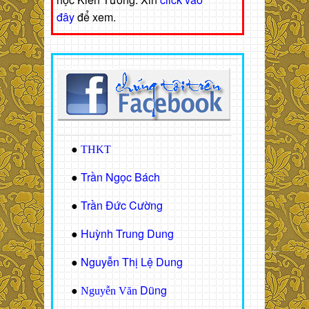
đây
để xem.
●
THKT
Trần Ngọc Bách
●
Trần Đức Cường
●
Huỳnh Trung Dung
●
Nguyễn Thị Lệ Dung
●
Dũng
●
Nguyễn Văn