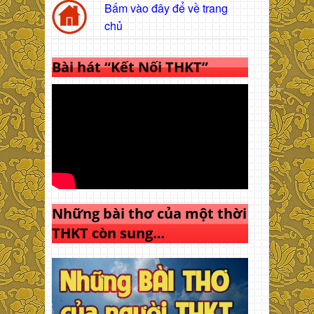
Bấm vào đây để về trang
chủ
Bài hát “Kết Nối THKT”
Những bài thơ của một thời
THKT còn sung…