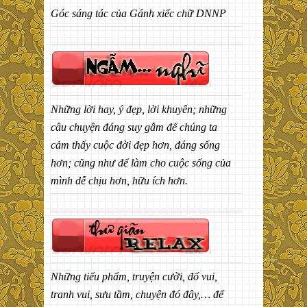
Góc sáng tác của Gánh xiếc chữ DNNP
Những lời hay, ý đẹp, lời khuyên; những
câu chuyện đáng suy gẫm để chúng ta
cảm thấy cuộc đời đẹp hơn, đáng sống
hơn; cũng như để làm cho cuộc sống của
mình dễ chịu hơn, hữu ích hơn.
Những tiểu phẩm, truyện cười, đố vui,
tranh vui, sưu tầm, chuyện đó đây,… để