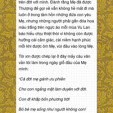
trên đời với mình. Đành rằng Mẹ đã được
Thượng đế gọi về vẫn không hề mất đi mà
luôn ở trong tâm hồn những đứa con yêu
Mẹ, nhưng những người phải gắn đóa hoa
màu trắng trên ngực áo mỗi mùa Vu Lan
báo hiếu chịu thiệt thòi vì không còn được
hưởng cái cảm giác, cài niềm hạnh phúc
mỗi khi được ôm Mẹ, vùi đầu vào lòng Mẹ.
Tôi xin được chép lại ở đây mấy câu văn
vần tôi làm trong ngày giỗ đầu của Mẹ
mình:
“Cả đời mẹ gánh ưu phiền
Cho con ngẩng mặt làm duyên với đời.
Con đi khắp bốn phương trời
Bỏ bê mẹ sống như người không con!