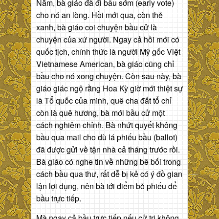
Năm, bà giáo đã đi bầu sớm (early vote)
cho nó an lòng. Hồi mới qua, còn thẻ
xanh, bà giáo coi chuyện bầu cử là
chuyện của xứ người. Ngay cả hồi mới có
quốc tịch, chính thức là người Mỹ gốc Việt
Vietnamese American, bà giáo cũng chỉ
bầu cho nó xong chuyện. Còn sau này, bà
giáo giác ngộ rằng Hoa Kỳ giờ mới thiệt sự
là Tổ quốc của mình, quê cha đất tổ chỉ
còn là quê hương, bà mới bầu cử một
cách nghiêm chỉnh. Bà nhứt quyết không
bầu qua mail cho dù lá phiếu bầu (ballot)
đã được gửi về tận nhà cả tháng trước rồi.
Bà giáo có nghe tin về những bê bối trong
cách bầu qua thư, rất dễ bị kẻ có ý đồ gian
lận lợi dụng, nên bà tới điểm bỏ phiếu để
bầu trực tiếp.
Mà ngay cả bầu trực tiếp nếu cử tri không