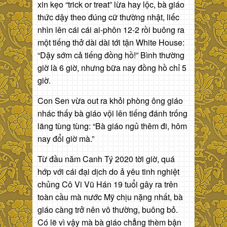
xin kẹo “trick or treat” lừa hay lộc, bà giáo
thức dậy theo đúng cữ thường nhật, liếc
nhìn lên cái cái ai-phôn 12-2 rồi buông ra
một tiếng thở dài dài tới tận White House:
“Dậy sớm cả tiếng đồng hồ!” Bình thường
giờ là 6 giờ, nhưng bữa nay đồng hồ chỉ 5
giờ.
Con Sen vừa out ra khỏi phòng ông giáo
nhác thấy bà giáo vội lên tiếng đánh trống
lãng tùng tùng: “Bà giáo ngủ thêm đi, hôm
nay đổi giờ mà.”
Từ đầu năm Canh Tý 2020 tời giờ, quá
hớp với cái đại dịch do ả yêu tinh nghiệt
chủng Cô Vi Vũ Hán 19 tuổi gây ra trên
toàn cầu mà nước Mỹ chịu nặng nhất, bà
giáo càng trở nên vô thường, buông bỏ.
Có lẽ vì vậy mà bà giáo chẳng thèm bận