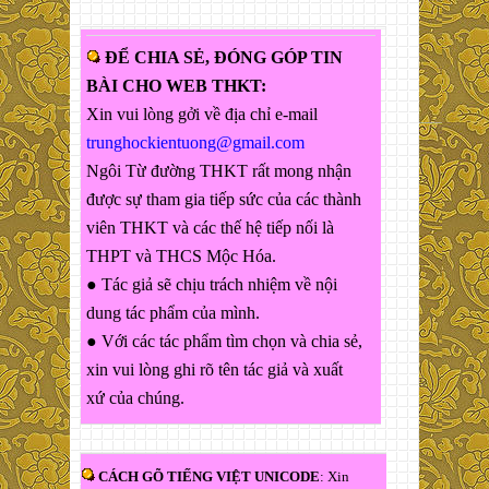
ĐỂ CHIA SẺ, ĐÓNG GÓP TIN
BÀI CHO WEB THKT:
Xin vui lòng gởi về địa chỉ e-mail
trunghockientuong@gmail.com
Ngôi Từ đường THKT rất mong nhận
được sự tham gia tiếp sức của các thành
viên THKT và các thế hệ tiếp nối là
THPT và THCS Mộc Hóa.
● Tác giả sẽ chịu trách nhiệm về nội
dung tác phẩm của mình.
● Với các tác phẩm tìm chọn và chia sẻ,
xin vui lòng ghi rõ tên tác giả và xuất
xứ của chúng.
CÁCH GÕ TIẾNG VIỆT UNICODE
: Xin