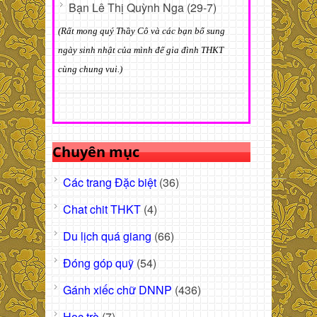
Bạn Lê Thị Quỳnh Nga (29-7)
(Rất mong quý Thầy Cô và các bạn bổ sung
ngày sinh nhật của mình để gia đình THKT
cùng chung vui.)
Chuyên mục
Các trang Đặc biệt
(36)
Chat chit THKT
(4)
Du lịch quá giang
(66)
Đóng góp quỹ
(54)
Gánh xiếc chữ DNNP
(436)
Học trò
(7)