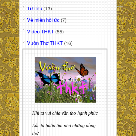
Tư liệu
(13)
Về miền hồi ức
(7)
Video THKT
(55)
Vườn Thơ THKT
(16)
Khi ta vui chia vần thơ hạnh phúc
Lúc ta buồn tim nhỏ những dòng
thơ