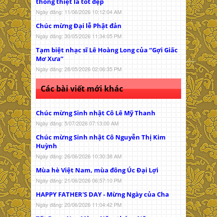
thông thiệt là tốt đẹp
Ngày đăng: 11/06/2026 10:12:04 AM
Chúc mừng Đại lễ Phật đản
Ngày đăng: 30/05/2026 11:34:05 PM
Tạm biệt nhạc sĩ Lê Hoàng Long của “Gợi Giấc
Mơ Xưa”
Ngày đăng: 28/05/2026 02:06:35 PM
Các bài viết mới khác
Chúc mừng Sinh nhật Cô Lê Mỹ Thanh
Ngày đăng: 5/07/2026 07:13:00 AM
Chúc mừng Sinh nhật Cô Nguyễn Thị Kim
Huỳnh
Ngày đăng: 26/06/2026 10:30:38 AM
Mùa hè Việt Nam, mùa đông Úc Đại Lợi
Ngày đăng: 21/06/2026 06:57:10 PM
HAPPY FATHER'S DAY - Mừng Ngày của Cha
Ngày đăng: 20/06/2026 11:04:42 PM