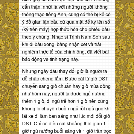
cẩn thận, nhứt là với những người không
thông thạo tiếng Anh, cũng có thể bị kẻ có
ý đồ gian lận bầu cử qua mặt để ký tên số
(ký trên máy) hợp thức hóa cho phiếu bầu
theo ý chúng. Nhạc sĩ Trịnh Nam Sơn sau
khi đi bầu xong, bằng nhận xét và trải
nghiệm thực tế của chình ông, đã viết bài
báo động về tình trạng này.
Những ngày đầu thay đổi giờ là người ta
dễ chập cheng lắm. Được cái từ giờ DST
chuyển sang giờ chuẩn hay giờ mùa đông
như hôm nay, người ta được ngủ nướng
thêm 1 giờ, đi ngủ trễ hơn 1 giờ nên cũng
không lo chuyện buồn ngủ rồi ngủ gục khi
lái xe đi làm ban sáng như lúc mới đổi giờ
DST. Chỉ có điều cái khoảng thời gian 1
giờ ngủ nướng buổi sáng và 1 giờ trằn trọc