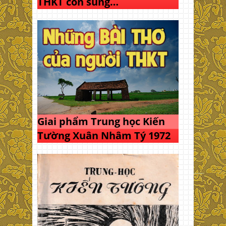
THKT còn sung…
Giai phẩm Trung học Kiến
Tường Xuân Nhâm Tý 1972