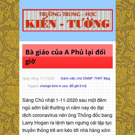
Bà giáo của A Phủ lại đổi
giờ
Ngày đăng: 1/11/2020
-
Gánh xiếc chữ DNNP
,
THKT Blog
-
Tagged:
change time in usa
,
đổi giờ ở mỹ
Sáng Chủ nhật 1-11-2020 sau một đêm
ngủ sớm bất thường vì năm nay do đại
dịch coronavirus nên ông Thống đốc bang
Larry Hogan ra lệnh tạm ngưng cái tập tục
truyền thống trẻ em kéo tới nhà hàng xóm