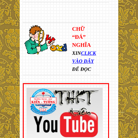
CHỮ
“ĐÁ”
NGHĨA
XIN
CLICK
VÀO ĐÂY
ĐỂ ĐỌC