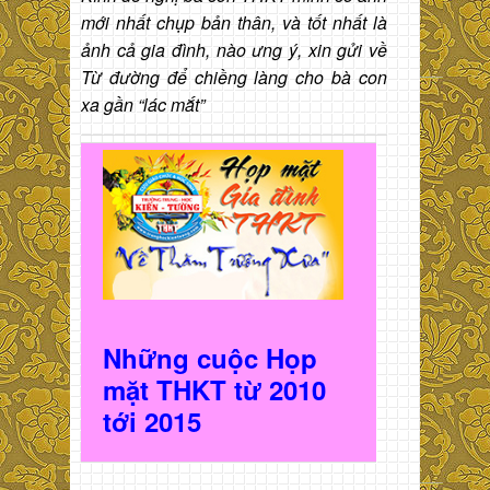
mới nhất chụp bản thân, và tốt nhất là
ảnh cả gia đình, nào ưng ý, xin gửi về
Từ đường để chiềng làng cho bà con
xa gần “lác mắt”
Những cuộc Họp
mặt THKT t
ừ 2010
t
ới 2015