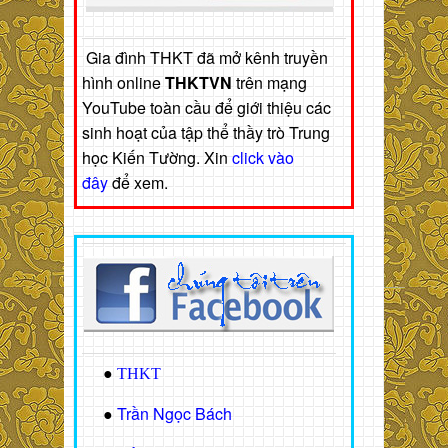
Gia đình THKT đã mở kênh truyền
hình online
THKTVN
trên mạng
YouTube toàn cầu để giới thiệu các
sinh hoạt của tập thể thầy trò Trung
học Kiến Tường. Xin
click vào
đây
để xem.
●
THKT
Trần Ngọc Bách
●