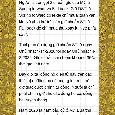
Người ta còn gọi 2 chuẩn giờ của Mỹ là
Spring forward và Fall back. Giờ DST là
Spring forward có lẽ để chỉ “mùa xuân vặn
kim về phía trước”, còn giờ chuẩn ST là
Fall back để chỉ “mùa thu xoay kim về phía
sau”.
Thời gian áp dụng giờ chuẩn ST từ ngày
Chủ nhật 1-11-2020 tới ngày Chủ nhật 14-
3-2021. Giơ chuẩn chỉ chiếm khoảng 35%
thời gian cả năm.
Bây giờ xài đồng hồ điện tử hay trên các
thiết bị di động có nối mạng Internet nên
giờ giấc được chỉnh tự động. Người ta chỉ
phải chỉnh giờ cho các đồng hồ cơ, đồng
hồ truyền thống.
Năm 2020 là năm bầu cử ở Mỹ. Bữa thứ