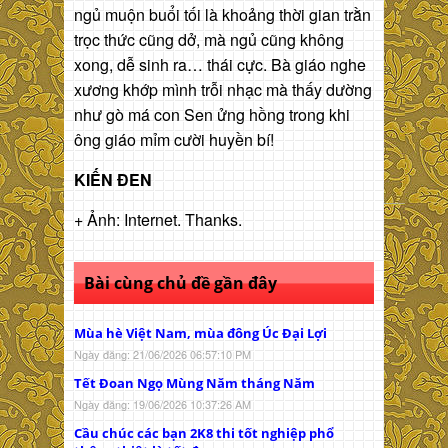
ngủ muộn buổi tối là khoảng thời gian trằn
trọc thức cũng dở, mà ngủ cũng không
xong, dễ sinh ra… thái cực. Bà giáo nghe
xương khớp mình trỗi nhạc mà thấy dường
như gò má con Sen ửng hồng trong khi
ông giáo mỉm cười huyền bí!
KIẾN ĐEN
+ Ảnh: Internet. Thanks.
Bài cùng chủ đề gần đây
Mùa hè Việt Nam, mùa đông Úc Đại Lợi
Ngày đăng: 21/06/2026 06:57:10 PM
Tết Đoan Ngọ Mùng Năm tháng Năm
Ngày đăng: 19/06/2026 10:37:26 AM
Cầu chúc các bạn 2K8 thi tốt nghiệp phổ