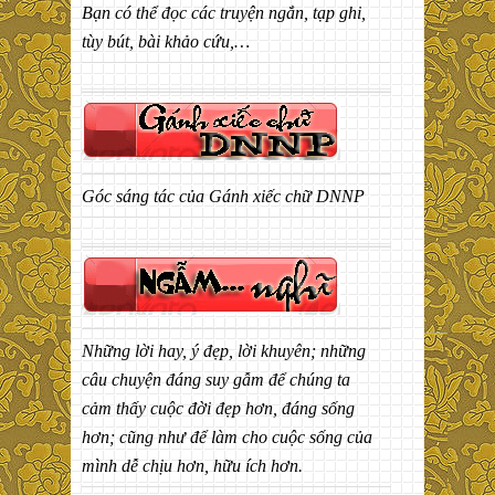
Bạn có thể đọc các truyện ngắn, tạp ghi,
tùy bút, bài khảo cứu,…
Góc sáng tác của Gánh xiếc chữ DNNP
Những lời hay, ý đẹp, lời khuyên; những
câu chuyện đáng suy gẫm để chúng ta
cảm thấy cuộc đời đẹp hơn, đáng sống
hơn; cũng như để làm cho cuộc sống của
mình dễ chịu hơn, hữu ích hơn.