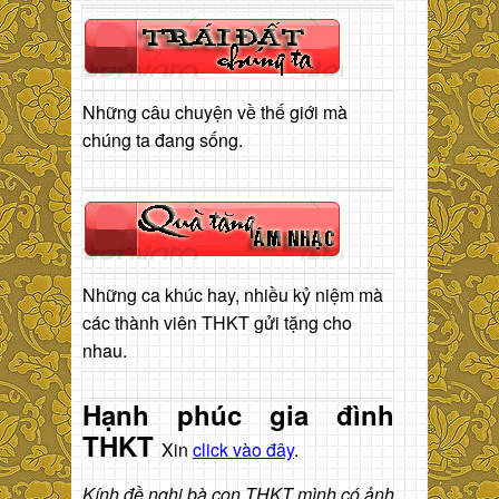
Những câu chuyện về thế giới mà
chúng ta đang sống.
Những ca khúc hay, nhiều kỷ niệm mà
các thành viên THKT gửi tặng cho
nhau.
Hạnh phúc gia đình
THKT
Xin
click vào đây
.
Kính đề nghị bà con THKT mình có ảnh