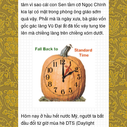
tâm vì sao cái con Sen tầm cỡ Ngọc Chinh
kia lại có mặt trong phòng ông giáo sớm
quá vậy. Phải mà là ngày xưa, bà giáo vốn
gốc gác làng Vũ Đại ắt đã tốc váy tung tóe
lên mà chiềng làng trên chiềng xóm dưới.
Hôm nay ở hầu hết nước Mỹ, người ta bắt
đầu đổi từ giờ mùa hè DTS (Daylight