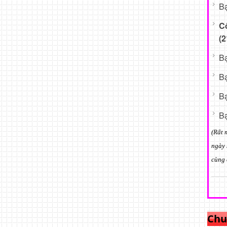
Bạ
C
(2
Bạ
Bạ
Bạ
Bạ
(Rất 
ngày 
cùng 
Chu