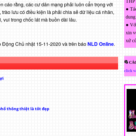
THPT
n cáo rằng, các cư dân mạng phải luôn cẩn trọng với
● Tác
trào lưu có điều kiện là phải chia sẻ dữ liệu cá nhân,
dung
, vui trong chốc lát mà buồn dài lâu.
● Với
xin v
xứ c
ao Động Chủ nhật 15-11-2020 và trên báo
NLD Online
.
CÁC
click 
ợi
hổ thông thiệt là tốt đẹp