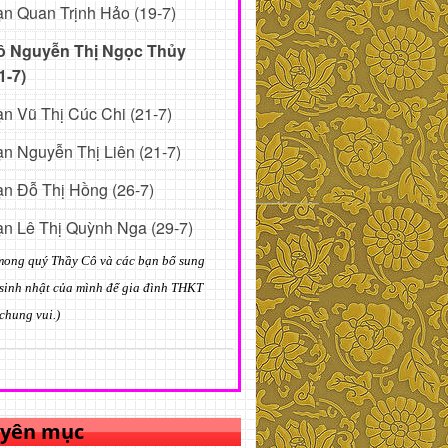
n Quan Trịnh Hảo (19-7)
ô Nguyễn Thị Ngọc Thủy
1-7)
n Vũ Thị Cúc Chi (21-7)
n Nguyễn Thị Liên (21-7)
n Đỗ Thị Hồng (26-7)
n Lê Thị Quỳnh Nga (29-7)
mong quý Thầy Cô và các bạn bổ sung
sinh nhật của mình để gia đình THKT
chung vui.)
yên mục