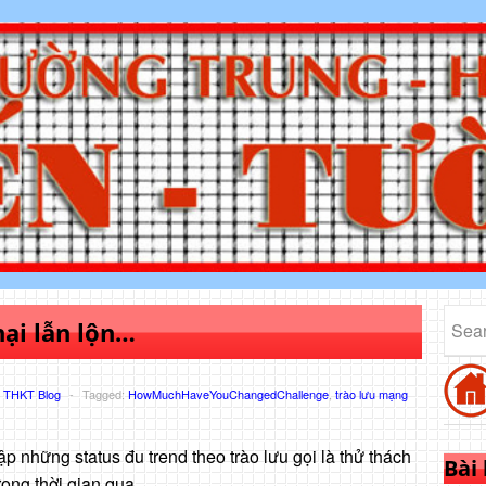
hại lẫn lộn…
,
THKT Blog
-
Tagged:
HowMuchHaveYouChangedChallenge
,
trào lưu mạng
p những status đu trend theo trào lưu gọi là thử thách
Bài
trong thời gian qua