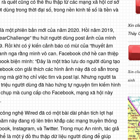
rà quét cũng có thể thu thập từ các mạng xã hội cơ sở
 dùng trong thời đại số, trong nền kinh tế số là tiền và
Xin cl
chỉ là một phiên bản mới của năm 2020. Hồi năm 2019,
Thầy 
YearChallenge” thu hút người dùng post ảnh của mình
. Rồi khi có ý kiến cảnh báo có mùi của “thuyết âm
anh nga rằng mình vô can. Facebook chớ hề can thiệp
ebook biện minh: “Đây là một trào lưu do người dùng tạo
acebook còn giải thích các hình ảnh này đã có sẵn trong
Xin cli
ng mà giờ họ chỉ việc tìm và post lại. Nhưng người ta
sinh
ng triệu người dùng đã hào hứng tự nguyện tìm kiếm hình
i chụp mà cung cấp cho Facebook, mạng xã hội này
.
công nghệ Wired đã có một bài dài phân tích lợi hại
 năm này đang rộ lên trên khắp các mạng truyền thông
ook, Instagram, và Twitter. Trong mục An ninh, tác giả
thể là một ý đồ thu thập dữ liệu người dùng để giúp