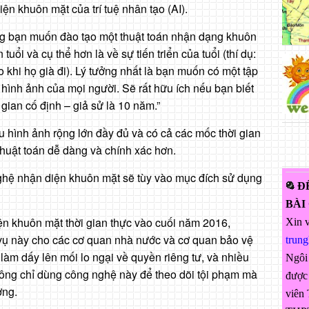
n khuôn mặt của trí tuệ nhân tạo (AI).
ằng bạn muốn đào tạo một thuật toán nhận dạng khuôn
uổi và cụ thể hơn là về sự tiến triển của tuổi (thí dụ:
 khi họ già đi). Lý tưởng nhất là bạn muốn có một tập
 hình ảnh của mọi người. Sẽ rất hữu ích nếu bạn biết
ian cố định – giả sử là 10 năm.”
ệu hình ảnh rộng lớn đầy đủ và có cả các mốc thời gian
 thuật toán dễ dàng và chính xác hơn.
nghệ nhận diện khuôn mặt sẽ tùy vào mục đích sử dụng
Đ
BÀI
iện khuôn mặt thời gian thực vào cuối năm 2016,
Xin v
vụ này cho các cơ quan nhà nước và cơ quan bảo vệ
trun
àm dấy lên mối lo ngại về quyền riêng tư, và nhiều
Ngôi
hông chỉ dùng công nghệ này để theo dõi tội phạm mà
được 
ờng.
viên 