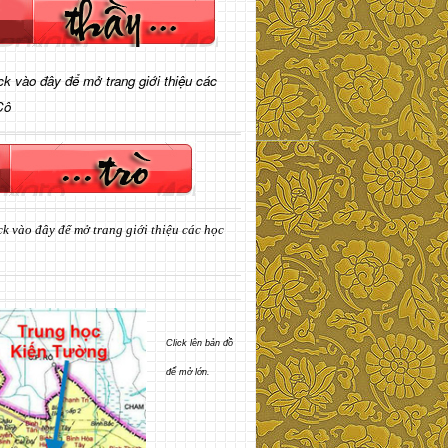
ick vào đây để mở trang giới thiệu các
Cô
ck vào đây để mở trang giới thiệu các học
Click lên bản đồ
để mở lớn.