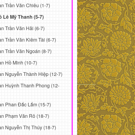
n Trần Văn Chiêu (1-7)
ô Lê Mỹ Thanh (5-7)
n Trần Văn Hải (6-7)
n Trần Văn Kiêm Tài (6-7)
n Trần Văn Ngoán (8-7)
n Hồ Minh (10-7)
n Nguyễn Thành Hiệp (12-7)
ạn Huỳnh Thanh Phong (12-
ạn Phan Đắc Lắm (15-7)
ạn Phạm Văn Rô (18-7)
n Nguyễn Thị Thúy (18-7)