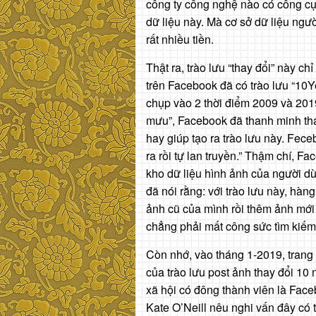
công ty công nghệ nào có công cụ 
dữ liệu này. Mà cơ sở dữ liệu người
rất nhiều tiền.
Thật ra, trào lưu “thay đổi” này 
trên Facebook đã có trào lưu “10
chụp vào 2 thời điểm 2009 và 2019
mưu”, Facebook đã thanh minh th
hay giúp tạo ra trào lưu này. Fec
ra rồi tự lan truyền.” Thậm chí, F
kho dữ liệu hình ảnh của người dù
đã nói rằng: với trào lưu này, hà
ảnh cũ của mình rồi thêm ảnh mớ
chẳng phải mất công sức tìm kiếm
Còn nhớ, vào tháng 1-2019, trang 
của trào lưu post ảnh thay đổi 10
xã hội có đông thành viên là Faceb
Kate O’Neill nêu nghi vấn đây có 