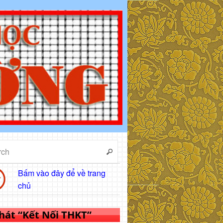
Bấm vào đây để về trang
chủ
 hát “Kết Nối THKT”