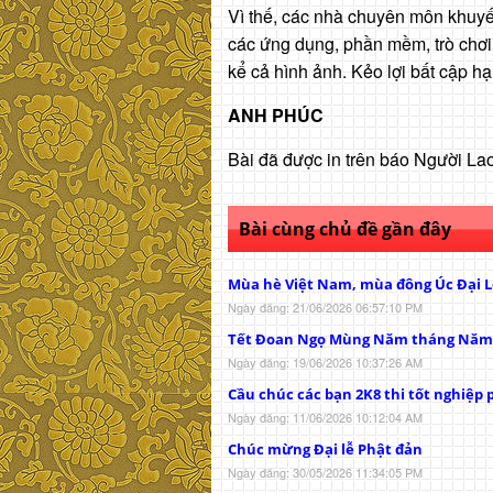
Vì thế, các nhà chuyên môn khuyế
các ứng dụng, phần mềm, trò chơi, 
kể cả hình ảnh. Kẻo lợi bất cập hại
ANH PHÚC
Bài đã được in trên báo Người L
Bài cùng chủ đề gần đây
Mùa hè Việt Nam, mùa đông Úc Đại L
Ngày đăng: 21/06/2026 06:57:10 PM
Tết Đoan Ngọ Mùng Năm tháng Năm
Ngày đăng: 19/06/2026 10:37:26 AM
Cầu chúc các bạn 2K8 thi tốt nghiệp p
Ngày đăng: 11/06/2026 10:12:04 AM
Chúc mừng Đại lễ Phật đản
Ngày đăng: 30/05/2026 11:34:05 PM