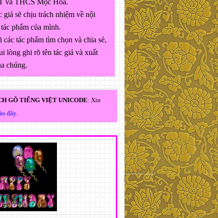
 và THCS Mộc Hóa.
 giả sẽ chịu trách nhiệm về nội
 tác phẩm của mình.
 các tác phẩm tìm chọn và chia sẻ,
ui lòng ghi rõ tên tác giả và xuất
ủa chúng.
H GÕ TIẾNG VIỆT UNICODE
: Xin
vào đây
.