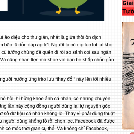
Gia
Tườ
ui ảo diệu cho thư giãn, nhất là giữa thời ôn dịch
bão lũ dồn dập ập tới. Người ta có dịp lục lọi lại kho
 cũ tưởng chừng đã quên đi rồi so sánh coi sau ngần
o. Và cũng nhân tiện mà khoe với bạn bè khắp chốn gần
người hưởng ứng trào lưu “thay đổi” này lên tới nhiều
hồ hởi, hí hửng khoe ảnh cá nhân, có những chuyên
rằng lần này cộng đồng người dùng lại tự nguyện góp
 sở dữ liệu cá nhân khổng lồ. Thay vì phải dùng thuật
ệu người dùng khổng lồ rồi chọn lọc, Facebook đã được
nh có mốc thời gian cụ thể. Và không chỉ Facebook,