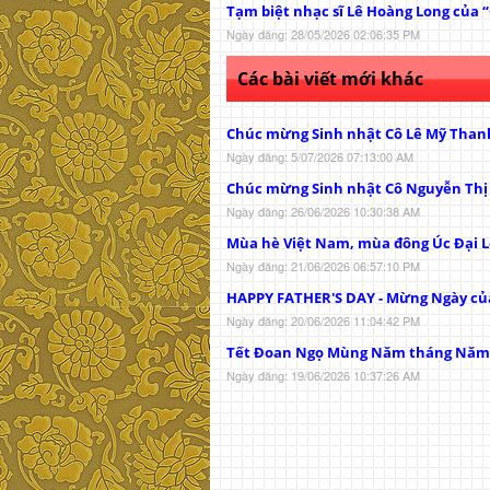
Tạm biệt nhạc sĩ Lê Hoàng Long của 
Ngày đăng: 28/05/2026 02:06:35 PM
Các bài viết mới khác
Chúc mừng Sinh nhật Cô Lê Mỹ Than
Ngày đăng: 5/07/2026 07:13:00 AM
Chúc mừng Sinh nhật Cô Nguyễn Th
Ngày đăng: 26/06/2026 10:30:38 AM
Mùa hè Việt Nam, mùa đông Úc Đại L
Ngày đăng: 21/06/2026 06:57:10 PM
HAPPY FATHER'S DAY - Mừng Ngày củ
Ngày đăng: 20/06/2026 11:04:42 PM
Tết Đoan Ngọ Mùng Năm tháng Năm
Ngày đăng: 19/06/2026 10:37:26 AM