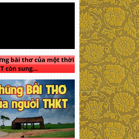
ng bài thơ của một thời
T còn sung…