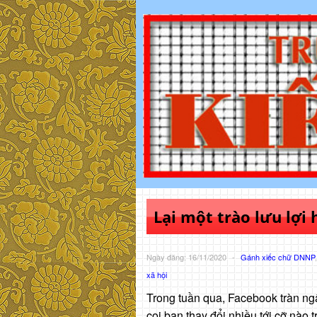
Lại một trào lưu lợi 
Ngày đăng: 16/11/2020
-
Gánh xiếc chữ DNNP
xã hội
Trong tuần qua, Facebook tràn ngậ
coi bạn thay đổi nhiều tới cỡ nào 