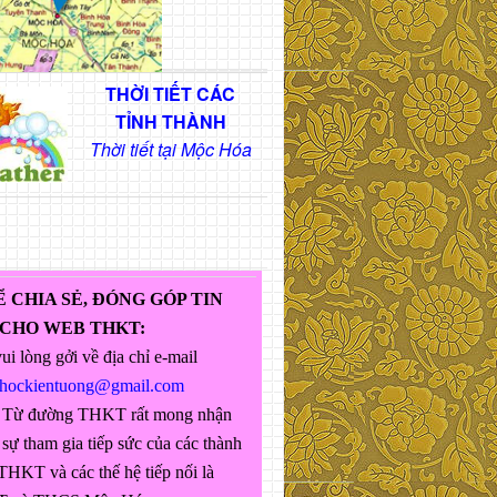
THỜI TIẾT CÁC
TỈNH THÀNH
Thời tiết tại Mộc Hóa
Ể CHIA SẺ, ĐÓNG GÓP TIN
 CHO WEB THKT:
ui lòng gởi về địa chỉ e-mail
ghockientuong@gmail.com
 Từ đường THKT rất mong nhận
sự tham gia tiếp sức của các thành
THKT và các thế hệ tiếp nối là