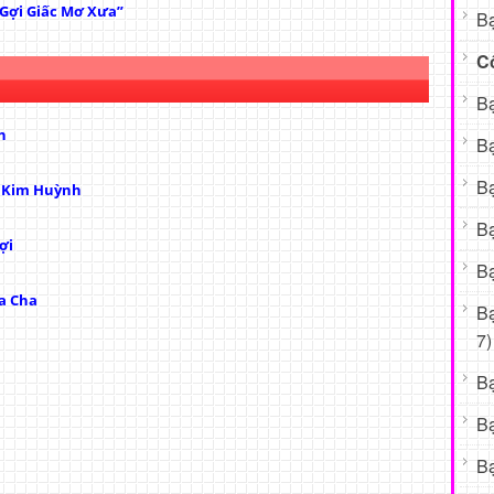
“Gợi Giấc Mơ Xưa”
Bạ
C
Bạ
h
Bạ
Bạ
ị Kim Huỳnh
Bạ
ợi
Bạ
a Cha
B
7)
B
B
Bạ