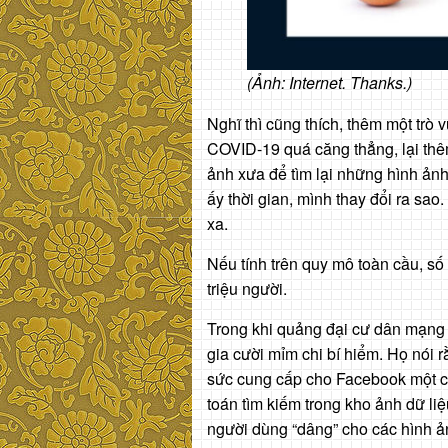
(Ảnh: Internet. Thanks.)
Nghĩ thì cũng thích, thêm một trò v
COVID-19 quá căng thẳng, lại thêm 
ảnh xưa để tìm lại những hình ảnh
ấy thời gian, mình thay đổi ra sa
xa.
Nếu tính trên quy mô toàn cầu, số 
triệu người.
Trong khi quảng đại cư dân mạng 
gia cười mỉm chi bí hiểm. Họ nói 
sức cung cấp cho Facebook một cơ
toán tìm kiếm trong kho ảnh dữ li
người dùng “dâng” cho các hình ả