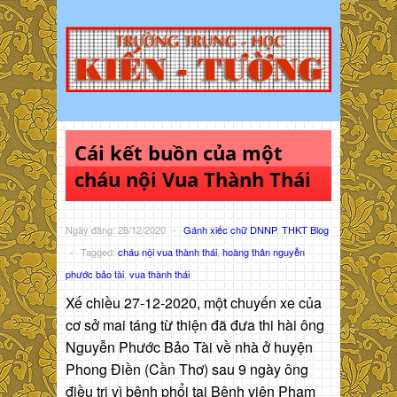
Cái kết buồn của một
cháu nội Vua Thành Thái
Ngày đăng: 28/12/2020
-
Gánh xiếc chữ DNNP
,
THKT Blog
-
Tagged:
cháu nội vua thành thái
,
hoàng thân nguyễn
phước bảo tài
,
vua thành thái
Xế chiều 27-12-2020, một chuyến xe của
cơ sở mai táng từ thiện đã đưa thi hài ông
Nguyễn Phước Bảo Tài về nhà ở huyện
Phong Điền (Cần Thơ) sau 9 ngày ông
điều trị vì bệnh phổi tại Bệnh viện Phạm