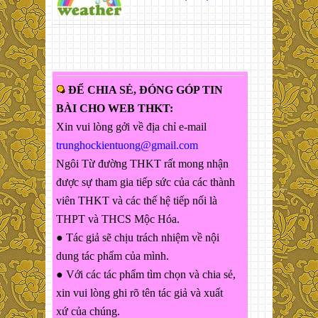
ĐỂ CHIA SẺ, ĐÓNG GÓP TIN
BÀI CHO WEB THKT:
Xin vui lòng gởi về địa chỉ e-mail
trunghockientuong@gmail.com
Ngôi Từ đường THKT rất mong nhận
được sự tham gia tiếp sức của các thành
viên THKT và các thế hệ tiếp nối là
THPT và THCS Mộc Hóa.
● Tác giả sẽ chịu trách nhiệm về nội
dung tác phẩm của mình.
● Với các tác phẩm tìm chọn và chia sẻ,
xin vui lòng ghi rõ tên tác giả và xuất
xứ của chúng.