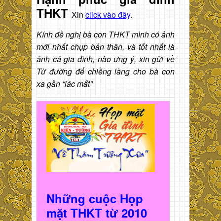
THKT
Xin
click vào đây
.
Kính đề nghị bà con THKT mình có ảnh
mới nhất chụp bản thân, và tốt nhất là
ảnh cả gia đình, nào ưng ý, xin gửi về
Từ đường để chiềng làng cho bà con
xa gần “lác mắt”
Những cuộc Họp
mặt THKT t
ừ 2010