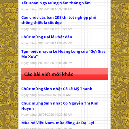
Tết Đoan Ngọ Mùng Năm tháng Năm
Ngày đăng: 19/06/2026 10:37:26 AM
Cầu chúc các bạn 2K8 thi tốt nghiệp phổ
thông thiệt là tốt đẹp
Ngày đăng: 11/06/2026 10:12:04 AM
Chúc mừng Đại lễ Phật đản
Ngày đăng: 30/05/2026 11:34:05 PM
Tạm biệt nhạc sĩ Lê Hoàng Long của “Gợi Giấc
Mơ Xưa”
Ngày đăng: 28/05/2026 02:06:35 PM
Các bài viết mới khác
Chúc mừng Sinh nhật Cô Lê Mỹ Thanh
Ngày đăng: 5/07/2026 07:13:00 AM
Chúc mừng Sinh nhật Cô Nguyễn Thị Kim
Huỳnh
Ngày đăng: 26/06/2026 10:30:38 AM
Mùa hè Việt Nam, mùa đông Úc Đại Lợi
Ngày đăng: 21/06/2026 06:57:10 PM