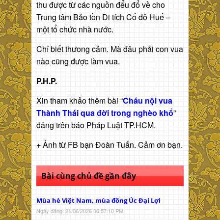
thu được từ các nguồn đểu đổ về cho
Trung tâm Bảo tồn Di tích Cố đô Huế –
một tổ chức nhà nước.
Chỉ biết thưong cảm. Mà đâu phải con vua
nào cũng được làm vua.
P.H.P.
Xin tham khảo thêm bài “
Cháu nội vua
Thành Thái qua đời trong nghèo khổ
”
đăng trên báo Pháp Luật TP.HCM.
+ Ảnh từ FB bạn Đoàn Tuấn. Cảm ơn bạn.
Bài cùng chủ đề gần đây
Mùa hè Việt Nam, mùa đông Úc Đại Lợi
Ngày đăng: 21/06/2026 06:57:10 PM