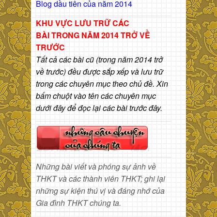
Blog dầu tiên của năm 2014
KHU VỰC LƯU TRỮ CÁC
BÀI
TRONG NĂM 2014 TRỞ VỀ
TRƯỚC
Tất cả các bài cũ (trong năm 2014 trở
về trước) đều được sắp xếp và lưu trữ
trong các chuyên mục theo chủ đề. Xin
bấm chuột vào tên các chuyên mục
dưới đây để đọc lại các bài trước đây.
Những bài viết và phóng sự ảnh về
THKT và các thành viên THKT; ghi lại
những sự kiện thú vị và đáng nhớ của
Gia đình THKT chúng ta.