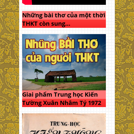
Những bài thơ của một thời
THKT còn sung…
Giai phẩm Trung học Kiến
Tường Xuân Nhâm Tý 1972