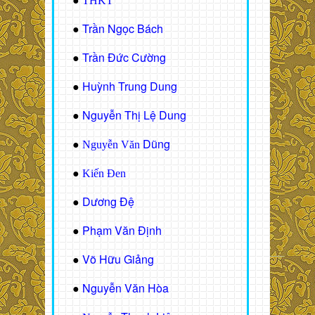
●
THKT
Trần Ngọc Bách
●
Trần Đức Cường
●
Huỳnh Trung Dung
●
Nguyễn Thị Lệ Dung
●
Dũng
●
Nguyễn Văn
●
Kiến Đen
Dương Đệ
●
Phạm Văn Định
●
Võ Hữu Giảng
●
Nguyễn Văn Hòa
●