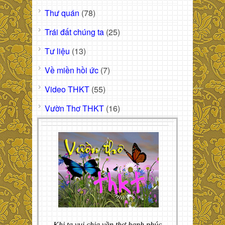
Thư quán
(78)
Trái đất chúng ta
(25)
Tư liệu
(13)
Về miền hồi ức
(7)
Video THKT
(55)
Vườn Thơ THKT
(16)
Khi ta vui chia vần thơ hạnh phúc