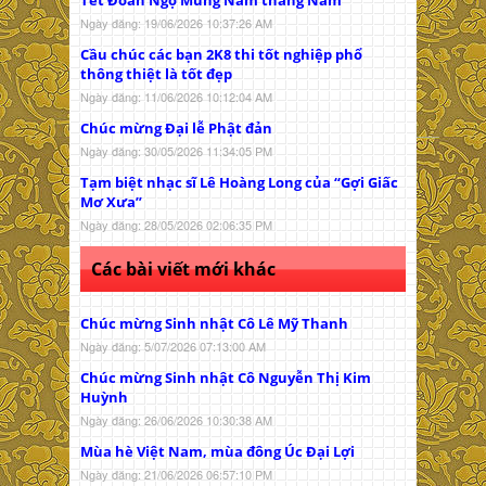
Tết Đoan Ngọ Mùng Năm tháng Năm
Ngày đăng: 19/06/2026 10:37:26 AM
Cầu chúc các bạn 2K8 thi tốt nghiệp phổ
thông thiệt là tốt đẹp
Ngày đăng: 11/06/2026 10:12:04 AM
Chúc mừng Đại lễ Phật đản
Ngày đăng: 30/05/2026 11:34:05 PM
Tạm biệt nhạc sĩ Lê Hoàng Long của “Gợi Giấc
Mơ Xưa”
Ngày đăng: 28/05/2026 02:06:35 PM
Các bài viết mới khác
Chúc mừng Sinh nhật Cô Lê Mỹ Thanh
Ngày đăng: 5/07/2026 07:13:00 AM
Chúc mừng Sinh nhật Cô Nguyễn Thị Kim
Huỳnh
Ngày đăng: 26/06/2026 10:30:38 AM
Mùa hè Việt Nam, mùa đông Úc Đại Lợi
Ngày đăng: 21/06/2026 06:57:10 PM