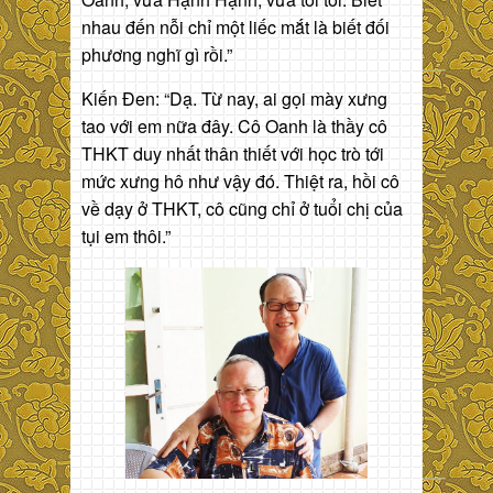
nhau đến nỗi chỉ một liếc mắt là biết đối
phương nghĩ gì rồi.”
Kiến Đen: “Dạ. Từ nay, ai gọi mày xưng
tao với em nữa đây. Cô Oanh là thầy cô
THKT duy nhất thân thiết với học trò tới
mức xưng hô như vậy đó. Thiệt ra, hồi cô
về dạy ở THKT, cô cũng chỉ ở tuổi chị của
tụi em thôi.”