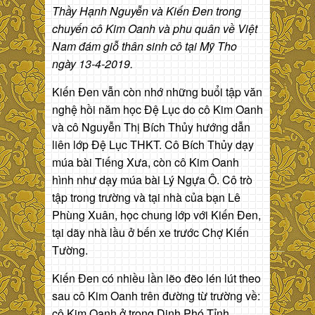
Thầy Hạnh Nguyễn và Kiến Đen trong
chuyến
cô Kim Oanh và phu quân về Việt
Nam đám giỗ thân sinh cô tại Mỹ Tho
ngày 13-4-2019.
Kiến Đen vẫn còn nhớ những buổi tập văn
nghệ hồi năm học Đệ Lục do cô Kim Oanh
và cô Nguyễn Thị Bích Thủy hướng dẫn
liên lớp Đệ Lục THKT. Cô Bích Thủy dạy
múa bài Tiếng Xưa, còn cô Kim Oanh
hình như dạy múa bài Lý Ngựa Ô. Cô trò
tập trong trường và tại nhà của bạn Lê
Phùng Xuân, học chung lớp với Kiến Đen,
tại dãy nhà lầu ở bến xe trước Chợ Kiến
Tường.
Kiến Đen có nhiều lần lẽo đẽo lén lút theo
sau cô Kim Oanh trên đường từ trường về:
cô Kim Oanh ở trong Dinh Phó Tỉnh