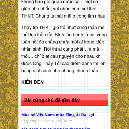
không bao giờ quên được cô – một cô
giáo nhỏ nhắn, vui nhộn của một thời
THKT. Chúng ta mãi mãi ở trong tim nhau.
Thầy trò THKT giờ trẻ nhứt cũng mấp mé
tuổi lục tuần rồi. Sinh lão bệnh tử cái vòng
luân hồi đó chẳng chừa một ai trong kiếp
nhân sinh. Rồi thì ai cũng phải… à mà
thôi… chỉ biết cầu nguyện cho nhau khi
được Ông Thầy Tối cao điểm danh thì lên
bảng một cách nhẹ nhàng, thanh thản.
KIẾN ĐEN
Bài cùng chủ đề gần đây
Mùa hè Việt Nam, mùa đông Úc Đại Lợi
Ngày đăng: 21/06/2026 06:57:10 PM