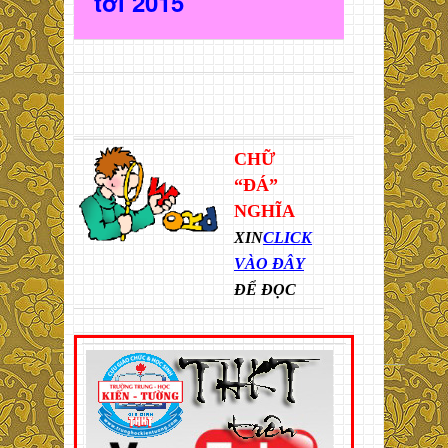
t
ới 2015
CHỮ
“ĐÁ”
NGHĨA
XIN
CLICK
VÀO ĐÂY
ĐỂ ĐỌC