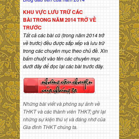
KHU VỰC LƯU TRỮ CÁC
BÀI
TRONG NĂM 2014 TRỞ VỀ
TRƯỚC
Tất cả các bài cũ (trong năm 2014 trở
về trước) đều được sắp xếp và lưu trữ
trong các chuyên mục theo chủ đề. Xin
bấm chuột vào tên các chuyên mục
dưới đây để đọc lại các bài trước đây.
Những bài viết và phóng sự ảnh về
THKT và các thành viên THKT; ghi lại
những sự kiện thú vị và đáng nhớ của
Gia đình THKT chúng ta.