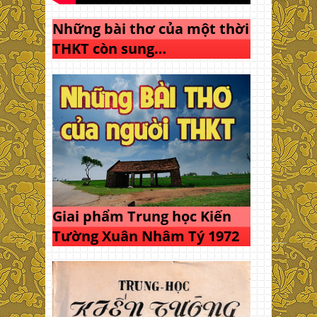
Những bài thơ của một thời
THKT còn sung…
Giai phẩm Trung học Kiến
Tường Xuân Nhâm Tý 1972