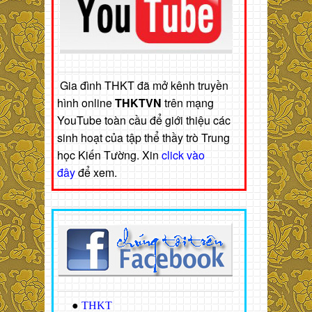
Gia đình THKT đã mở kênh truyền
hình online
THKTVN
trên mạng
YouTube toàn cầu để giới thiệu các
sinh hoạt của tập thể thầy trò Trung
học Kiến Tường. Xin
click vào
đây
để xem.
●
THKT