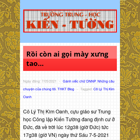
Rồi còn ai gọi mày xưng
tao…
Ngày đăng: 7/05/2021
-
Gánh xiếc chữ DNNP
,
Những câu
chuyện của chúng tôi
,
THKT Blog
-
Tagged:
Cô Lý Thị Kim
Oanh
Cô Lý Thị Kim Oanh, cựu giáo sư Trung
học Công lập Kiến Tường đang định cư ở
Đức, đã về trời lúc 12g38 (giờ Đức) tức
17g38 (giờ VN) ngày thứ Sáu 7-5-2021