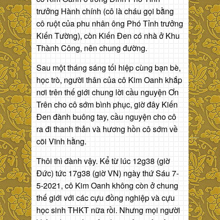
trưởng Hành chính (cô là cháu gọi bằng
cô ruột của phu nhân ông Phó Tỉnh trưởng
Kiến Tường), còn Kiến Đen có nhà ở Khu
Thành Công, nên chung đường.
Sau một tháng sáng tối hiệp cùng bạn bè,
học trò, người thân của cô Kim Oanh khắp
nơi trên thế giới chung lời cầu nguyện Ơn
Trên cho cô sớm bình phục, giờ đây Kiến
Đen đành buông tay, cầu nguyện cho cô
ra đi thanh thản và hương hồn cô sớm về
cõi Vĩnh hằng.
Thôi thì đành vậy. Kể từ lúc 12g38 (giờ
Đức) tức 17g38 (giờ VN) ngày thứ Sáu 7-
5-2021, cô Kim Oanh không còn ở chung
thế giới với các cựu đồng nghiệp và cựu
học sinh THKT nữa rồi. Nhưng mọi người