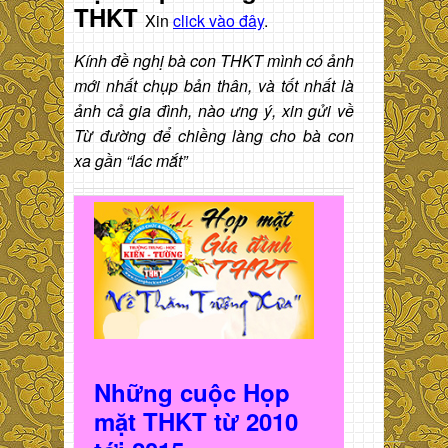
THKT
Xin
click vào đây
.
Kính đề nghị bà con THKT mình có ảnh
mới nhất chụp bản thân, và tốt nhất là
ảnh cả gia đình, nào ưng ý, xin gửi về
Từ đường để chiềng làng cho bà con
xa gần “lác mắt”
Những cuộc Họp
mặt THKT t
ừ 2010