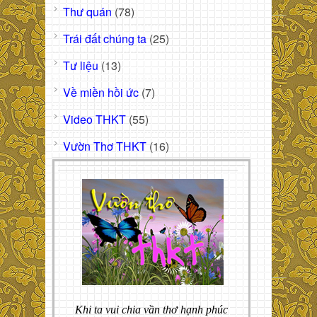
Thư quán
(78)
Trái đất chúng ta
(25)
Tư liệu
(13)
Về miền hồi ức
(7)
Video THKT
(55)
Vườn Thơ THKT
(16)
Khi ta vui chia vần thơ hạnh phúc