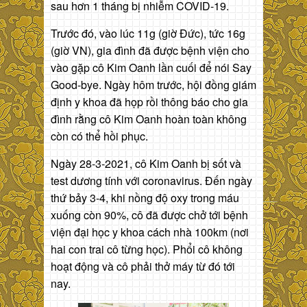
sau hơn 1 tháng bị nhiễm COVID-19.
Trước đó, vào lúc 11g (giờ Đức), tức 16g
(giờ VN), gia đình đã được bệnh viện cho
vào gặp cô Kim Oanh lần cuối để nói Say
Good-bye. Ngày hôm trước, hội đồng giám
định y khoa đã họp rồi thông báo cho gia
đình rằng cô Kim Oanh hoàn toàn không
còn có thể hồi phục.
Ngày 28-3-2021, cô Kim Oanh bị sốt và
test dương tính với coronavirus. Đến ngày
thứ bảy 3-4, khi nồng độ oxy trong máu
xuống còn 90%, cô đã được chở tới bệnh
viện đại học y khoa cách nhà 100km (nơi
hai con trai cô từng học). Phổi cô không
hoạt động và cô phải thở máy từ đó tới
nay.