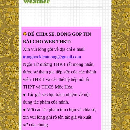
ĐỂ CHIA SẺ, ĐÓNG GÓP TIN
BÀI CHO WEB THKT:
Xin vui lòng gởi về địa chỉ e-mail
trunghockientuong@gmail.com
Ngôi Từ đường THKT rất mong nhận
được sự tham gia tiếp sức của các thành
viên THKT và các thế hệ tiếp nối là
THPT và THCS Mộc Hóa.
● Tác giả sẽ chịu trách nhiệm về nội
dung tác phẩm của mình.
● Với các tác phẩm tìm chọn và chia sẻ,
xin vui lòng ghi rõ tên tác giả và xuất
xứ của chúng.