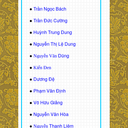
Trần Ngọc Bách
●
Trần Đức Cường
●
Huỳnh Trung Dung
●
Nguyễn Thị Lệ Dung
●
Dũng
●
Nguyễn Văn
●
Kiến Đen
Dương Đệ
●
Phạm Văn Định
●
Võ Hữu Giảng
●
Nguyễn Văn Hòa
●
Thanh Liêm
●
Nguyễn