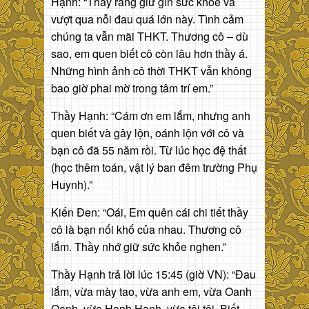
Hạnh: “Thầy ráng giữ gìn sức khỏe và
vượt qua nỗi đau quá lớn này. Tình cảm
chúng ta vẫn mãi THKT. Thương cô – dù
sao, em quen biết cô còn lâu hơn thầy á.
Những hình ảnh cô thời THKT vẫn không
bao giờ phai mờ trong tâm trí em.”
Thầy Hạnh: “Cám ơn em lắm, nhưng anh
quen biết và gây lộn, oánh lộn với cô và
bạn cô đã 55 năm rồi. Từ lúc học đệ thất
(học thêm toán, vật lý ban đêm trường Phụ
Huynh).”
Kiến Đen: “Oái, Em quên cái chi tiết thầy
cô là bạn nối khố của nhau. Thương cô
lắm. Thầy nhớ giữ sức khỏe nghen.”
Thầy Hạnh trả lời lúc 15:45 (giờ VN): “Đau
lắm, vừa mày tao, vừa anh em, vừa Oanh
Oanh, vừa Hạnh Hạnh, vừa tôi tôi. Biết