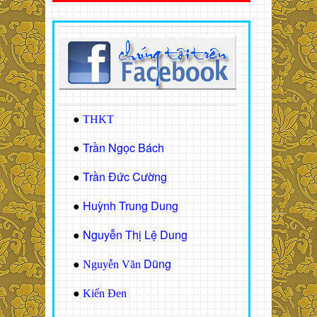
●
THKT
Trần Ngọc Bách
●
Trần Đức Cường
●
Huỳnh Trung Dung
●
Nguyễn Thị Lệ Dung
●
Dũng
●
Nguyễn Văn
●
Kiến Đen