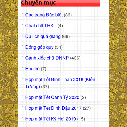
Chuyên mục
Các trang Đặc biệt
(36)
Chat chit THKT
(4)
Du lịch quá giang
(66)
Đóng góp quỹ
(54)
Gánh xiếc chữ DNNP
(436)
Học trò
(7)
Họp mặt Tết Bính Thân 2016 (Kiến
Tường)
(37)
Họp mặt Tết Canh Tý 2020
(2)
Họp mặt Tết Đinh Dậu 2017
(27)
Họp mặt Tết Kỷ Hợi 2019
(15)