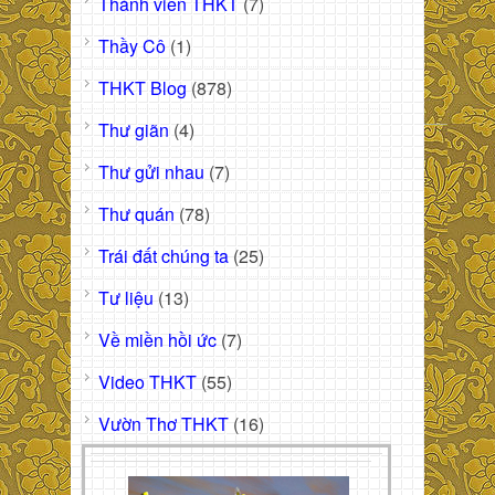
Thành viên THKT
(7)
Thầy Cô
(1)
THKT Blog
(878)
Thư giãn
(4)
Thư gửi nhau
(7)
Thư quán
(78)
Trái đất chúng ta
(25)
Tư liệu
(13)
Về miền hồi ức
(7)
Video THKT
(55)
Vườn Thơ THKT
(16)