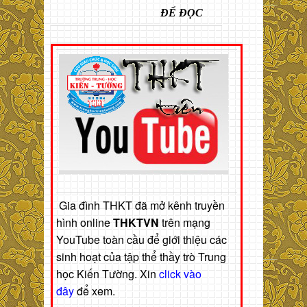
ĐỂ ĐỌC
Gia đình THKT đã mở kênh truyền
hình online
THKTVN
trên mạng
YouTube toàn cầu để giới thiệu các
sinh hoạt của tập thể thầy trò Trung
học Kiến Tường. Xin
click vào
đây
để xem.