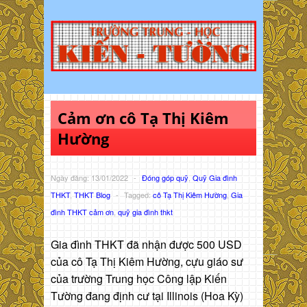
Cảm ơn cô Tạ Thị Kiêm
Hường
Ngày đăng: 13/01/2022
-
Đóng góp quỹ
,
Quỹ Gia đình
THKT
,
THKT Blog
-
Tagged:
cô Tạ Thị Kiêm Hường
,
Gia
đình THKT cảm ơn
,
quỹ gia đình thkt
Gia đình THKT đã nhận được 500 USD
của cô Tạ Thị Kiêm Hường, cựu giáo sư
của trường Trung học Công lập Kiến
Tường đang định cư tại Illinois (Hoa Kỳ)