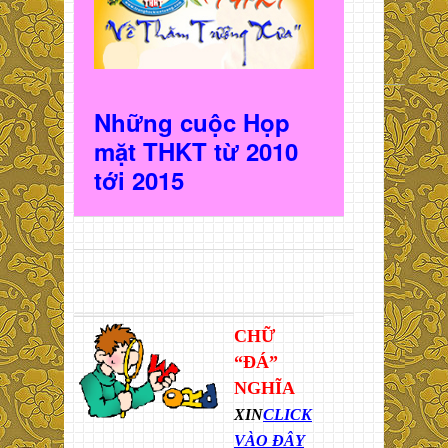
Những cuộc Họp
mặt THKT t
ừ 2010
t
ới 2015
CHỮ
“ĐÁ”
NGHĨA
XIN
CLICK
VÀO ĐÂY