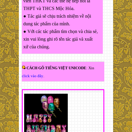
viên THKT và các thế hệ tiếp nối là
THPT và THCS Mộc Hóa.
● Tác giả sẽ chịu trách nhiệm về nội
dung tác phẩm của mình.
● Với các tác phẩm tìm chọn và chia sẻ,
xin vui lòng ghi rõ tên tác giả và xuất
xứ của chúng.
CÁCH GÕ TIẾNG VIỆT UNICODE
: Xin
click vào đây
.