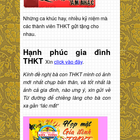
Những ca khúc hay, nhiều kỷ niệm mà
các thành viên THKT gửi tặng cho
nhau.
Hạnh phúc gia đình
THKT
Xin
click vào đây
.
Kính đề nghị bà con THKT mình có ảnh
mới nhất chụp bản thân, và tốt nhất là
ảnh cả gia đình, nào ưng ý, xin gửi về
Từ đường để chiềng làng cho bà con
xa gần “lác mắt”