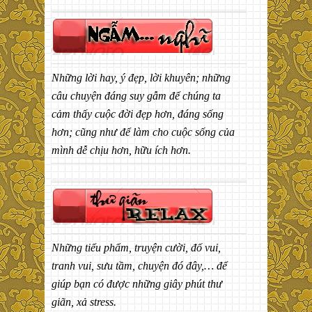
Những lời hay, ý đẹp, lời khuyên; những
câu chuyện đáng suy gẫm để chúng ta
cảm thấy cuộc đời đẹp hơn, đáng sống
hơn; cũng như để làm cho cuộc sống của
mình dễ chịu hơn, hữu ích hơn.
Những tiểu phẩm, truyện cười, đố vui,
tranh vui, sưu tầm, chuyện đó đây,… để
giúp bạn có được những giây phút thư
giãn, xả stress.