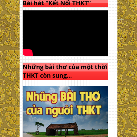
Bài hát “Kết Nối THKT”
Những bài thơ của một thời
THKT còn sung…