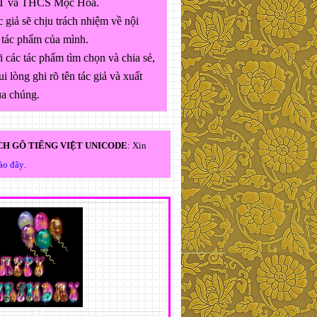
 và THCS Mộc Hóa.
 giả sẽ chịu trách nhiệm về nội
 tác phẩm của mình.
 các tác phẩm tìm chọn và chia sẻ,
ui lòng ghi rõ tên tác giả và xuất
ủa chúng.
H GÕ TIẾNG VIỆT UNICODE
: Xin
vào đây
.