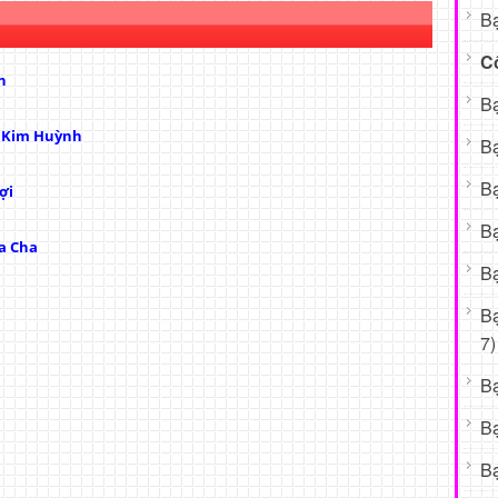
Bạ
C
h
Bạ
ị Kim Huỳnh
Bạ
Bạ
ợi
Bạ
a Cha
Bạ
B
7)
B
B
Bạ