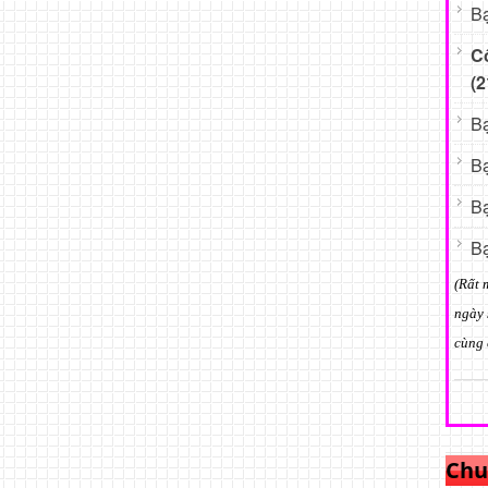
Bạ
C
(2
Bạ
Bạ
Bạ
Bạ
(Rất 
ngày 
cùng 
Chu