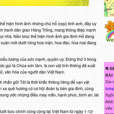
hể hiện hình ảnh những chú hổ (cọp) tinh anh, đầy uy
ch tranh dân gian Hàng Trống, mang thông điệp mạnh
ọi nhà. Nền bloc thể hiện hình ảnh gia đình Hổ đang
xuân mới dưới rừng hoa mận, hoa đào, hoa mai đang
 biểu tượng của sức mạnh, quyền uy. Đứng thứ 3 trong
c gọi là Chúa sơn lâm, là con vật linh thiêng đã xuất
Đ
 sử, văn hóa của người dân Việt Nam.
BÀI
 nhắn gửi Tết là thời khắc thiêng liêng để vạn vật
Xin v
n xa quê hương có cơ hội đoàn tụ bên gia đình, cùng
trun
 mong ước những điều may mắn, hạnh phúc, bình an, tài
Ngôi
được 
viên 
ưới bưu chính công cộng tại Việt Nam từ ngày 1-12-