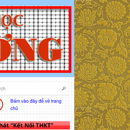
Bấm vào đây để về trang
chủ
 hát “Kết Nối THKT”