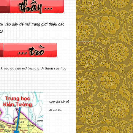
ick vào đây để mở trang giới thiệu các
Cô
ck vào đây để mở trang giới thiệu các học
Click lên bản đồ
để mở lớn.