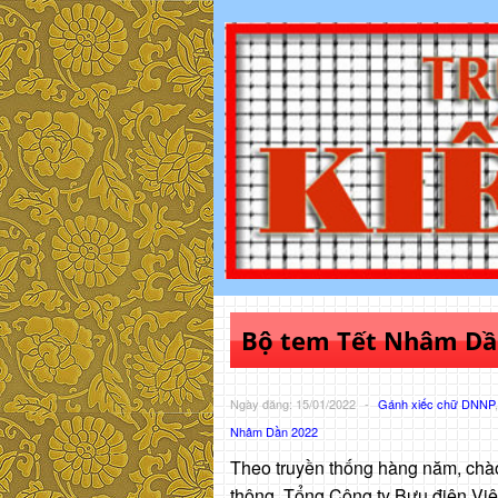
Bộ tem Tết Nhâm Dầ
Ngày đăng: 15/01/2022
-
Gánh xiếc chữ DNNP
Nhâm Dần 2022
Theo truyền thống hàng năm, chà
thông, Tổng Công ty Bưu điện Vi