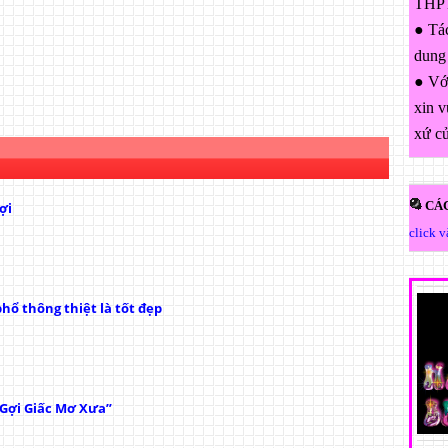
THPT
● Tác
dung
● Với
xin v
xứ c
CÁC
ợi
click 
hổ thông thiệt là tốt đẹp
“Gợi Giấc Mơ Xưa”