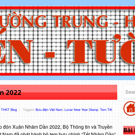
n 2022
,
THKT Blog
-
Tagged:
Bưu điện Việt Nam
,
Lunar New Year Stamp
,
Tem Tết
o đón Xuân Nhâm Dần 2022, Bộ Thông tin và Truyền
Bài
ệt Nam đả phát hành bộ tem bưu chính “Tết Nhâm Dần”,