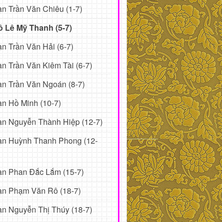
n Trần Văn Chiêu (1-7)
ô Lê Mỹ Thanh (5-7)
n Trần Văn Hải (6-7)
n Trần Văn Kiêm Tài (6-7)
n Trần Văn Ngoán (8-7)
n Hồ Minh (10-7)
n Nguyễn Thành Hiệp (12-7)
ạn Huỳnh Thanh Phong (12-
ạn Phan Đắc Lắm (15-7)
ạn Phạm Văn Rô (18-7)
n Nguyễn Thị Thúy (18-7)