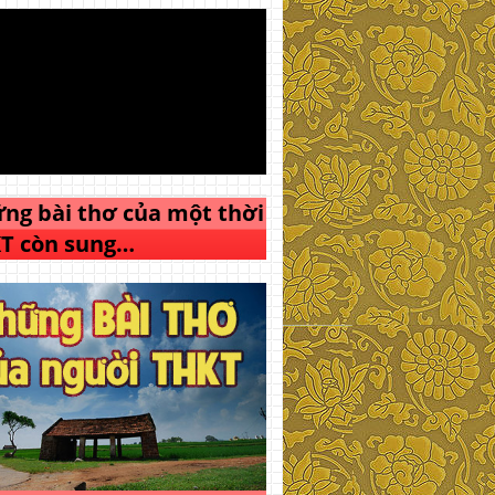
ng bài thơ của một thời
T còn sung…