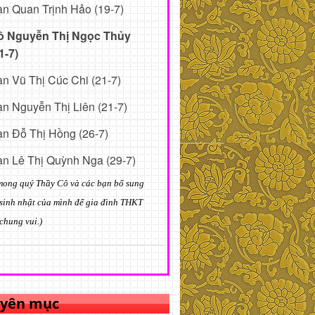
n Quan Trịnh Hảo (19-7)
ô Nguyễn Thị Ngọc Thủy
1-7)
n Vũ Thị Cúc Chi (21-7)
n Nguyễn Thị Liên (21-7)
n Đỗ Thị Hồng (26-7)
n Lê Thị Quỳnh Nga (29-7)
mong quý Thầy Cô và các bạn bổ sung
sinh nhật của mình để gia đình THKT
chung vui.)
yên mục