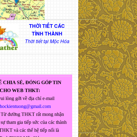
THỜI TIẾT CÁC
TỈNH THÀNH
Thời tiết tại Mộc Hóa
Ể CHIA SẺ, ĐÓNG GÓP TIN
 CHO WEB THKT:
ui lòng gởi về địa chỉ e-mail
ghockientuong@gmail.com
 Từ đường THKT rất mong nhận
sự tham gia tiếp sức của các thành
THKT và các thế hệ tiếp nối là