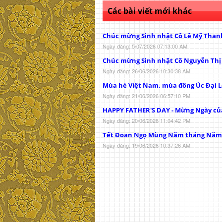
Các bài viết mới khác
Chúc mừng Sinh nhật Cô Lê Mỹ Than
Ngày đăng: 5/07/2026 07:13:00 AM
Chúc mừng Sinh nhật Cô Nguyễn Th
Ngày đăng: 26/06/2026 10:30:38 AM
Mùa hè Việt Nam, mùa đông Úc Đại L
Ngày đăng: 21/06/2026 06:57:10 PM
HAPPY FATHER'S DAY - Mừng Ngày củ
Ngày đăng: 20/06/2026 11:04:42 PM
Tết Đoan Ngọ Mùng Năm tháng Năm
Ngày đăng: 19/06/2026 10:37:26 AM