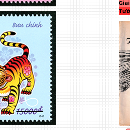
Gia
Tườ