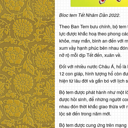
Bloc tem Tết Nhâm Dần 2022.
Theo Ban Tem bưu chính, bộ tem t
lực được khắc hoạ theo phong cá
khỏe, may mắn, bình an đến với m
xum vầy hạnh phúc bên nhau đón 
nở rộ mỗi dịp Tết đến, xuân về.
Đối với nhiều nước Châu Á, hổ là
12 con giáp, hình tượng hổ còn đượ
hiện từ lâu đời và gắn bó với lịch
Bộ tem được phát hành như một lời
được hồi sinh, để những người co
nhau đón thời khắc giao thừa với
lộc sẽ đến trong năm mới.
Bộ tem được cung ứng trên mạng l