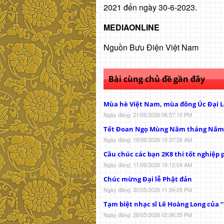
2021 đến ngày 30-6-2023.
MEDIAONLINE
Nguồn Bưu Điện Việt Nam
Bài cùng chủ đề gần đây
Mùa hè Việt Nam, mùa đông Úc Đại L
Ngày đăng: 21/06/2026 06:57:10 PM
Tết Đoan Ngọ Mùng Năm tháng Năm
Ngày đăng: 19/06/2026 10:37:26 AM
Cầu chúc các bạn 2K8 thi tốt nghiệp p
Ngày đăng: 11/06/2026 10:12:04 AM
Chúc mừng Đại lễ Phật đản
Ngày đăng: 30/05/2026 11:34:05 PM
Tạm biệt nhạc sĩ Lê Hoàng Long của 
Ngày đăng: 28/05/2026 02:06:35 PM