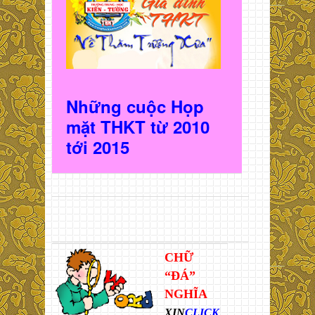
Những cuộc Họp
mặt THKT t
ừ 2010
t
ới 2015
CHỮ
“ĐÁ”
NGHĨA
XIN
CLICK