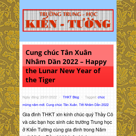
Cung chúc Tân Xuân
Nhâm Dần 2022 – Happy
the Lunar New Year of
the Tiger
Ngày đăng: 23/01/2022
-
THKT Blog
-
Tagged:
chúc
mừng năm mới
,
Cung chúc Tân Xuân
,
Tết Nhâm Dần 2022
Gia đình THKT xin kính chúc quý Thầy Cô
và các bạn học sinh các trường Trung học
ở Kiến Tường cùng gia đình trong Năm