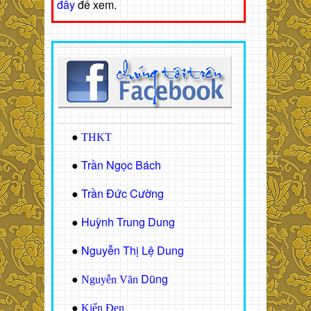
đây
để xem.
●
THKT
Trần Ngọc Bách
●
Trần Đức Cường
●
Huỳnh Trung Dung
●
Nguyễn Thị Lệ Dung
●
Dũng
●
Nguyễn Văn
●
Kiến Đen