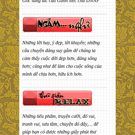
Góc sáng tác của Gánh xiếc chữ DNNP
Những lời hay, ý đẹp, lời khuyên; những
câu chuyện đáng suy gẫm để chúng ta
cảm thấy cuộc đời đẹp hơn, đáng sống
hơn; cũng như để làm cho cuộc sống của
mình dễ chịu hơn, hữu ích hơn.
Những tiểu phẩm, truyện cười, đố vui,
tranh vui, sưu tầm, chuyện đó đây,… để
giúp bạn có được những giây phút thư