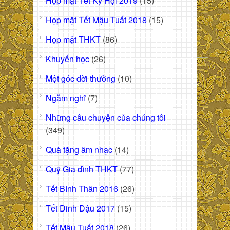
Họp mặt Tết Kỷ Hợi 2019
(15)
Họp mặt Tết Mậu Tuất 2018
(15)
Họp mặt THKT
(86)
Khuyến học
(26)
Một góc đời thường
(10)
Ngẫm nghĩ
(7)
Những câu chuyện của chúng tôi
(349)
Quà tặng âm nhạc
(14)
Quỹ Gia đình THKT
(77)
Tết Bính Thân 2016
(26)
Tết Đinh Dậu 2017
(15)
Tết Mậu Tuất 2018
(26)