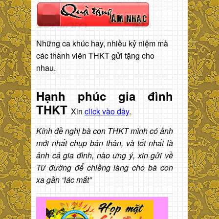
Những ca khúc hay, nhiều kỷ niệm mà
các thành viên THKT gửi tặng cho
nhau.
Hạnh phúc gia đình
THKT
Xin
click vào đây
.
Kính đề nghị bà con THKT mình có ảnh
mới nhất chụp bản thân, và tốt nhất là
ảnh cả gia đình, nào ưng ý, xin gửi về
Từ đường để chiềng làng cho bà con
xa gần “lác mắt”