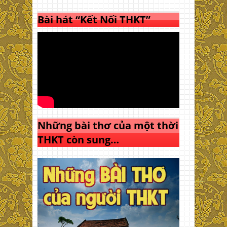
Bài hát “Kết Nối THKT”
Những bài thơ của một thời
THKT còn sung…