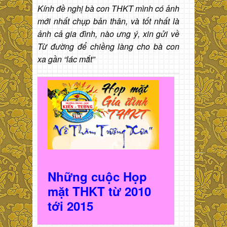
Kính đề nghị bà con THKT mình có ảnh
mới nhất chụp bản thân, và tốt nhất là
ảnh cả gia đình, nào ưng ý, xin gửi về
Từ đường để chiềng làng cho bà con
xa gần “lác mắt”
Những cuộc Họp
mặt THKT t
ừ 2010
t
ới 2015