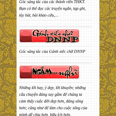
Góc sáng tác của các thành viên THKT.
Bạn có thể đọc các truyện ngắn, tạp ghi,
tùy bút, bài khảo cứu,…
Góc sáng tác của Gánh xiếc chữ DNNP
Những lời hay, ý đẹp, lời khuyên; những
câu chuyện đáng suy gẫm để chúng ta
cảm thấy cuộc đời đẹp hơn, đáng sống
hơn; cũng như để làm cho cuộc sống của
mình dễ chịu hơn, hữu ích hơn.