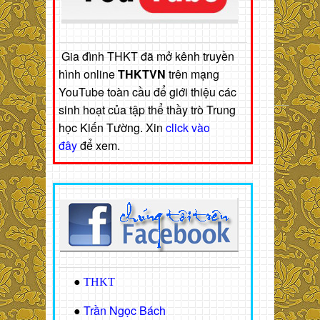
Gia đình THKT đã mở kênh truyền
hình online
THKTVN
trên mạng
YouTube toàn cầu để giới thiệu các
sinh hoạt của tập thể thầy trò Trung
học Kiến Tường. Xin
click vào
đây
để xem.
●
THKT
Trần Ngọc Bách
●