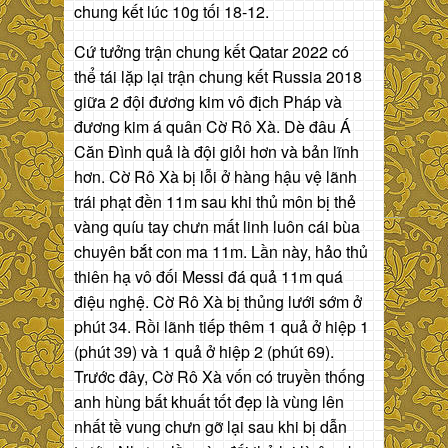
chung kết lúc 10g tối 18-12.
Cứ tưởng trận chung kết Qatar 2022 có
thể tái lặp lại trận chung kết Russia 2018
giữa 2 đội đương kim vô địch Pháp và
đương kim á quân Cờ Rô Xà. Dè đâu Á
Căn Đình quả là đội giỏi hơn và bản lĩnh
hơn. Cờ Rô Xà bị lỗi ở hàng hậu vệ lãnh
trái phạt đền 11m sau khi thủ môn bị thẻ
vàng quíu tay chưn mất linh luôn cái bùa
chuyên bắt con ma 11m. Lần này, hảo thủ
thiên hạ vô đối Messi đá quả 11m quá
điệu nghệ. Cờ Rô Xà bị thủng lưới sớm ở
phút 34. Rồi lãnh tiếp thêm 1 quả ở hiệp 1
(phút 39) và 1 quả ở hiệp 2 (phút 69).
Trước đây, Cờ Rô Xà vốn có truyền thống
anh hùng bất khuất tốt đẹp là vùng lên
nhất tề vung chưn gỡ lại sau khi bị dẫn