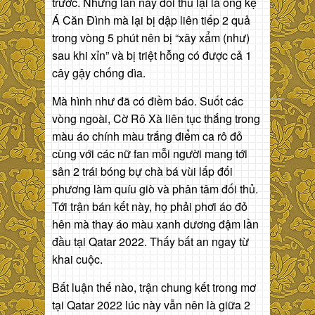
trước. Nhưng lần này đối thủ lại là ông kẹ
Á Căn Đình mà lại bị dập liên tiếp 2 quả
trong vòng 5 phút nên bị “xây xẩm (như)
sau khi xỉn” và bị triệt hỗng có được cả 1
cây gậy chống dìa.
Mà hình như đã có điềm báo. Suốt các
vòng ngoài, Cờ Rô Xà liên tục thắng trong
màu áo chính màu trắng điểm ca rô đỏ
cùng với các nữ fan mỗi người mang tới
sân 2 trái bóng bự chà bá vùi lấp đối
phương làm quíu giò và phân tâm đối thủ.
Tới trận bán kết này, họ phải phơi áo đỏ
hên mà thay áo màu xanh dương đậm lần
đầu tại Qatar 2022. Thấy bất an ngay từ
khai cuộc.
Bất luận thế nào, trận chung kết trong mơ
tại Qatar 2022 lúc này vẫn nên là giữa 2