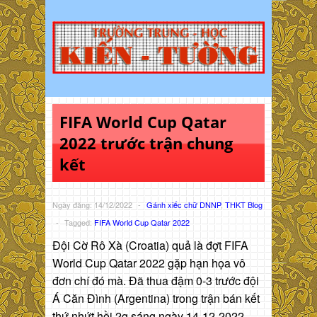
FIFA World Cup Qatar
2022 trước trận chung
kết
Ngày đăng: 14/12/2022
-
Gánh xiếc chữ DNNP
,
THKT Blog
-
Tagged:
FIFA World Cup Qatar 2022
Đội Cờ Rô Xà (Croatia) quả là đợt FIFA
World Cup Qatar 2022 gặp hạn họa vô
đơn chí đó mà. Đã thua đậm 0-3 trước đội
Á Căn Đình (Argentina) trong trận bán kết
thứ nhứt hồi 2g sáng ngày 14-12-2022