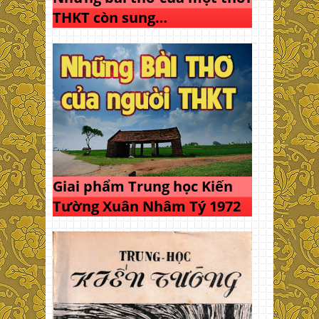
THKT còn sung…
Giai phẩm Trung học Kiến
Tường Xuân Nhâm Tý 1972