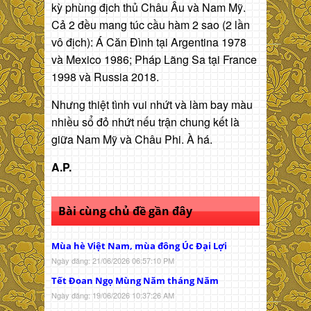
kỳ phùng địch thủ Châu Âu và Nam Mỹ.
Cả 2 đều mang túc cầu hàm 2 sao (2 lần
vô địch): Á Căn Đình tại Argentina 1978
và Mexico 1986; Pháp Lãng Sa tại France
1998 và Russia 2018.
Nhưng thiệt tình vui nhứt và làm bay màu
nhiều sổ đỏ nhứt nếu trận chung kết là
giữa Nam Mỹ và Châu Phi. À há.
A.P.
Bài cùng chủ đề gần đây
Mùa hè Việt Nam, mùa đông Úc Đại Lợi
Ngày đăng: 21/06/2026 06:57:10 PM
Tết Đoan Ngọ Mùng Năm tháng Năm
Ngày đăng: 19/06/2026 10:37:26 AM