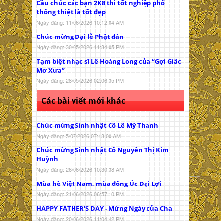
Cầu chúc các bạn 2K8 thi tốt nghiệp phổ
thông thiệt là tốt đẹp
Ngày đăng: 11/06/2026 10:12:04 AM
Chúc mừng Đại lễ Phật đản
Ngày đăng: 30/05/2026 11:34:05 PM
Tạm biệt nhạc sĩ Lê Hoàng Long của “Gợi Giấc
Mơ Xưa”
Ngày đăng: 28/05/2026 02:06:35 PM
Các bài viết mới khác
Chúc mừng Sinh nhật Cô Lê Mỹ Thanh
Ngày đăng: 5/07/2026 07:13:00 AM
Chúc mừng Sinh nhật Cô Nguyễn Thị Kim
Huỳnh
Ngày đăng: 26/06/2026 10:30:38 AM
Mùa hè Việt Nam, mùa đông Úc Đại Lợi
Ngày đăng: 21/06/2026 06:57:10 PM
HAPPY FATHER'S DAY - Mừng Ngày của Cha
Ngày đăng: 20/06/2026 11:04:42 PM