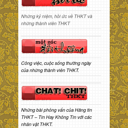
Những kỷ niệm, hồi ức về THKT và
những thành viên THKT
Công việc, cuộc sống thường ngày
của những thành viên THKT.
Những bài phỏng vấn của Hãng tin
THKT – Tin Hay Không Tin với các
nhân vật THKT.