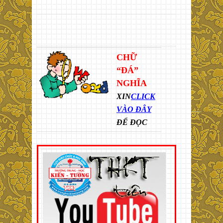
CHỮ
“ĐÁ”
NGHĨA
XIN
CLICK
VÀO ĐÂY
ĐỂ ĐỌC