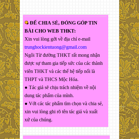
ĐỂ CHIA SẺ, ĐÓNG GÓP TIN
BÀI CHO WEB THKT:
Xin vui lòng gởi về địa chỉ e-mail
trunghockientuong@gmail.com
Ngôi Từ đường THKT rất mong nhận
được sự tham gia tiếp sức của các thành
viên THKT và các thế hệ tiếp nối là
THPT và THCS Mộc Hóa.
● Tác giả sẽ chịu trách nhiệm về nội
dung tác phẩm của mình.
● Với các tác phẩm tìm chọn và chia sẻ,
xin vui lòng ghi rõ tên tác giả và xuất
xứ của chúng.