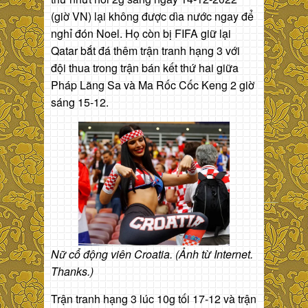
(giờ VN) lại không được dìa nước ngay để
nghỉ đón Noel. Họ còn bị FIFA giữ lại
Qatar bắt đá thêm trận tranh hạng 3 với
đội thua trong trận bán kết thứ hai giữa
Pháp Lãng Sa và Ma Rốc Cốc Keng 2 giờ
sáng 15-12.
Nữ cổ động viên Croatia. (Ảnh từ Internet.
Thanks.)
Trận tranh hạng 3 lúc 10g tối 17-12 và trận