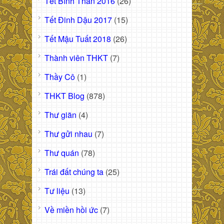
Tết Bính Thân 2016
(26)
Tết Đinh Dậu 2017
(15)
Tết Mậu Tuất 2018
(26)
Thành viên THKT
(7)
Thầy Cô
(1)
THKT Blog
(878)
Thư giãn
(4)
Thư gửi nhau
(7)
Thư quán
(78)
Trái đất chúng ta
(25)
Tư liệu
(13)
Về miền hồi ức
(7)