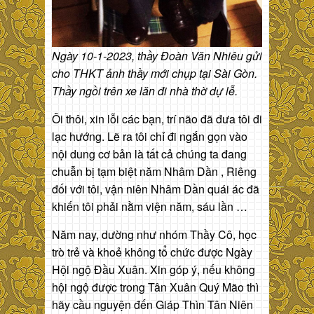
Ngày 10-1-2023, thầy Đoàn Văn Nhiêu gửi
cho THKT ảnh thầy mới chụp tại Sài Gòn.
Thầy ngồi trên xe lăn đi nhà thờ dự lễ.
Ôi thôi, xin lỗi các bạn, trí não đã đưa tôi đi
lạc hướng. Lẽ ra tôi chỉ đi ngắn gọn vào
nội dung cơ bản là tất cả chúng ta đang
chuẫn bị tạm biệt năm Nhâm Dần , Riêng
đối với tôi, vận niên Nhâm Dần quái ác đã
khiến tôi phải nằm viện năm, sáu lần …
Năm nay, dường như nhóm Thầy Cô, học
trò trẻ và khoẻ không tổ chức được Ngày
Hội ngộ Đầu Xuân. Xin góp ý, nếu không
hội ngộ được trong Tân Xuân Quý Mão thì
hãy cầu nguyện đến Giáp Thìn Tân Niên