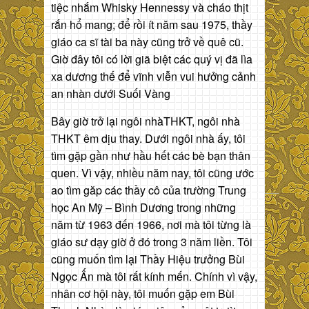
tiệc nhắm Whisky Hennessy và cháo thịt
rắn hổ mang; để rồi ít năm sau 1975, thầy
giáo ca sĩ tài ba này cũng trở về quê cũ.
Giờ đây tôi có lời giã biệt các quý vị đã lìa
xa dương thế để vĩnh viễn vui hưởng cảnh
an nhàn dưới Suối Vàng
Bây giờ trở lại ngôi nhàTHKT, ngôi nhà
THKT êm dịu thay. Dưới ngôi nhà ấy, tôi
tìm gặp gần như hầu hết các bè bạn thân
quen. Vì vậy, nhiều năm nay, tôi cũng ước
ao tìm găp các thầy cô của trường Trung
học An Mỹ – Bình Dương trong những
năm từ 1963 đến 1966, nơi mà tôi từng là
giáo sư dạy giờ ở đó trong 3 năm liền. Tôi
cũng muốn tìm lại Thầy Hiệu trưởng Bùi
Ngọc Ấn mà tôi rất kính mến. Chính vì vậy,
nhân cơ hội này, tôi muốn gặp em Bùi