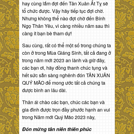
hay cùng lắm đợi đến Tân Xuân Ất Tỵ sẽ
tổ chức được. Vậy hãy tiếp tục đợi chờ.
Nhưng không thể nào đợi chờ đến Bính
Ngọ Thân Yêu, vì càng nhiều năm sau thì
càng ít bạn bè tham dự!
Sau cùng, rất có thể một số trong chúng ta
còn ở trong Mùa Giáng Sinh, tất cả đang ở
trong năm mới 2023 an lành và giờ đây,
các bạn ơi, hãy đồng thanh chúc tụng và
hết sức sẵn sàng nghênh đón TÂN XUÂN
QUÝ MÃO để mong ước tất cả chúng ta
được bình an lâu dài.
Thân ái chào các bạn, chúc các bạn và
gia đình được trọn đầy phước hạnh an vui
trong Năm mới Quý Mão 2023 này,
Đón mừng tân niên thiên phúc