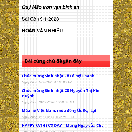
Quý Mão trọn vẹn bình an
Sài Gòn 9-1-2023
ĐOÀN VĂN NHIÊU
Bài cùng chủ đề gần đây
Chúc mừng Sinh nhật Cô Lê Mỹ Thanh
Ngày đăng: 5/07/2026 07:13:00 AM
Chúc mừng Sinh nhật Cô Nguyễn Thị Kim
Huỳnh
Ngày đăng: 26/06/2026 10:30:38 AM
Mùa hè Việt Nam, mùa đông Úc Đại Lợi
Ngày đăng: 21/06/2026 06:57:10 PM
HAPPY FATHER’S DAY – Mừng Ngày của Cha
Ngày đăng: 20/06/2026 11:04:42 PM