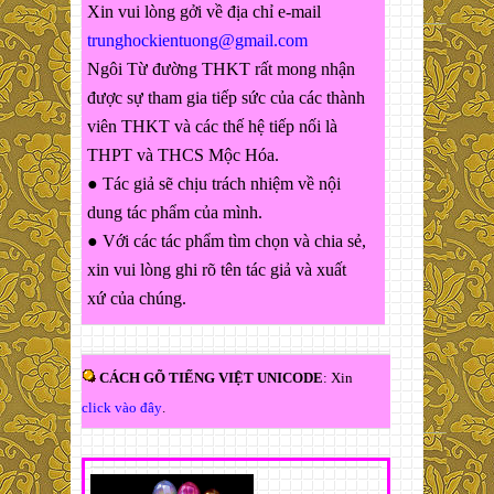
Xin vui lòng gởi về địa chỉ e-mail
trunghockientuong@gmail.com
Ngôi Từ đường THKT rất mong nhận
được sự tham gia tiếp sức của các thành
viên THKT và các thế hệ tiếp nối là
THPT và THCS Mộc Hóa.
● Tác giả sẽ chịu trách nhiệm về nội
dung tác phẩm của mình.
● Với các tác phẩm tìm chọn và chia sẻ,
xin vui lòng ghi rõ tên tác giả và xuất
xứ của chúng.
CÁCH GÕ TIẾNG VIỆT UNICODE
: Xin
click vào đây
.