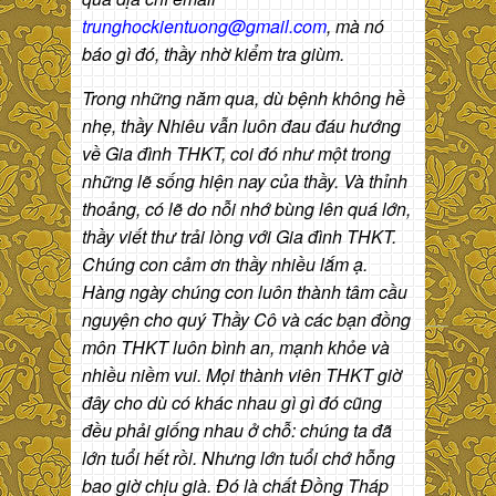
trunghockientuong@gmail.com
, mà nó
báo gì đó, thầy nhờ kiểm tra giùm.
Trong những năm qua, dù bệnh không hề
nhẹ, thầy Nhiêu vẫn luôn đau đáu hướng
về Gia đình THKT, coi đó như một trong
những lẽ sống hiện nay của thầy. Và thỉnh
thoảng, có lẽ do nỗi nhớ bùng lên quá lớn,
thầy viết thư trải lòng với Gia đình THKT.
Chúng con cảm ơn thầy nhiều lắm ạ.
Hàng ngày chúng con luôn thành tâm cầu
nguyện cho quý Thầy Cô và các bạn đồng
môn THKT luôn bình an, mạnh khỏe và
nhiều niềm vui. Mọi thành viên THKT giờ
đây cho dù có khác nhau gì gì đó cũng
đều phải giống nhau ở chỗ: chúng ta đã
lớn tuổi hết rồi. Nhưng lớn tuổi chớ hỗng
bao giờ chịu già. Đó là chất Đồng Tháp