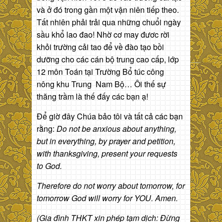
và ở đó trong gần một vận niên tiếp theo.
Tất nhiên phải trải qua những chuổi ngày
sầu khổ lao đao! Nhờ cơ may đươc rời
khỏi trường cải tao để về đào tạo bồi
dưỡng cho các cán bộ trung cao cấp, lớp
12 môn Toán tại Trường Bổ túc công
nông khu Trung Nam Bộ… Ôi thế sự
thăng trầm là thế đấy các bạn ạ!
Để giờ đây Chúa bảo tôi và tất cả các bạn
rằng:
Do not be anxious about anything,
but in everything, by prayer and petition,
with thanksgiving, present your requests
to God.
Therefore do not worry about tomorrow, for
tomorrow God will worry for YOU. Amen.
(Gia đình THKT xin phép tạm dịch: Đừng