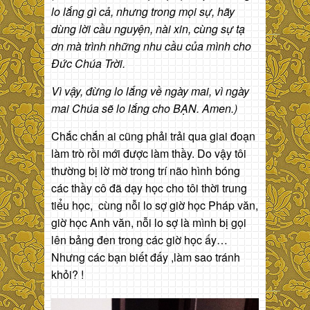
lo lắng gì cả, nhưng trong mọi sự, hãy
dùng lời cầu nguyện, nài xin, cùng sự tạ
ơn mà trình những nhu cầu của mình cho
Đức Chúa Trời.
Vì vậy, đừng lo lắng về ngày mai, vì ngày
mai Chúa sẽ lo lắng cho BẠN. Amen.)
Chắc chắn ai cũng phải trải qua giai đoạn
làm trò rồi mới được làm thầy. Do vậy tôi
thường bị lờ mờ trong trí não hình bóng
các thầy cô đã dạy học cho tôi thời trung
tiểu học, cùng nỗi lo sợ giờ học Pháp văn,
giờ học Anh văn, nỗi lo sợ là mình bị gọi
lên bảng đen trong các giờ học ấy…
Nhưng các bạn biết đấy ,làm sao tránh
khỏi? !