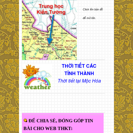
Click lên bản đồ
để mở lớn.
THỜI TIẾT CÁC
TỈNH THÀNH
Thời tiết tại Mộc Hóa
ĐỂ CHIA SẺ, ĐÓNG GÓP TIN
BÀI CHO WEB THKT: