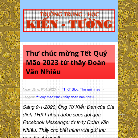
Thư chúc mừng Tết Quý
Mão 2023 từ thầy Đoàn
Văn Nhiêu
Ngày đăng: 9/01/2023
-
THKT Blog
,
Thư gửi nhau
-
Tagged:
tết quý mão 2023
,
thầy đoàn văn nhiêu
Sáng 9-1-2023, Ông Từ Kiến Đen của Gia
đình THKT nhận được cuộc gọi qua
Facebook Messenger từ thầy Đoàn Văn
Nhiêu. Thầy cho biết mình vừa gửi thư
qua địa chỉ email