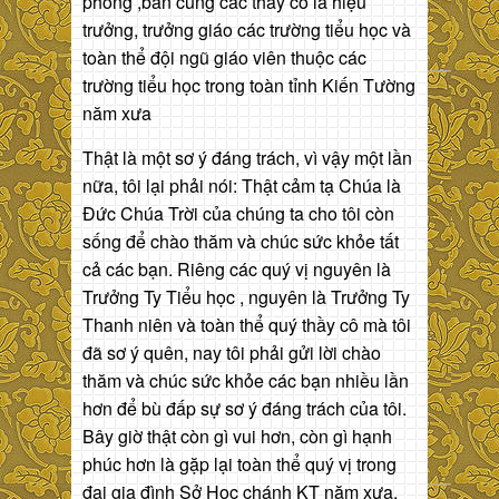
phòng ,ban cùng các thầy cô là hiệu
trưởng, trưởng giáo các trường tiểu học và
toàn thể đội ngũ giáo viên thuộc các
trường tiểu học trong toàn tỉnh Kiến Tường
năm xưa
Thật là một sơ ý đáng trách, vì vậy một lần
nữa, tôi lại phải nói: Thật cảm tạ Chúa là
Đức Chúa Trời của chúng ta cho tôi còn
sống để chào thăm và chúc sức khỏe tất
cả các bạn. Riêng các quý vị nguyên là
Trưởng Ty Tiểu học , nguyên là Trưởng Ty
Thanh niên và toàn thể quý thầy cô mà tôi
đã sơ ý quên, nay tôi phải gửi lời chào
thăm và chúc sức khỏe các bạn nhiều lần
hơn để bù đấp sự sơ ý đáng trách của tôi.
Bây giờ thật còn gì vui hơn, còn gì hạnh
phúc hơn là gặp lại toàn thể quý vị trong
đại gia đình Sở Học chánh KT năm xưa,