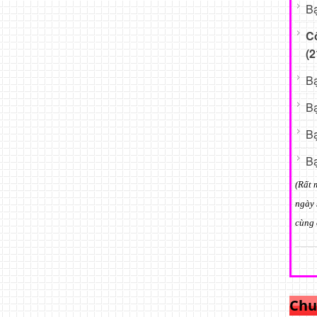
Bạ
C
(2
Bạ
Bạ
Bạ
Bạ
(Rất 
ngày 
cùng 
Chu