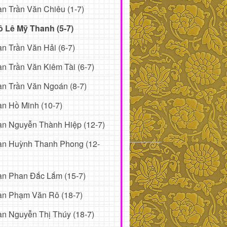
n Trần Văn Chiêu (1-7)
ô Lê Mỹ Thanh (5-7)
n Trần Văn Hải (6-7)
n Trần Văn Kiêm Tài (6-7)
n Trần Văn Ngoán (8-7)
n Hồ Minh (10-7)
n Nguyễn Thành Hiệp (12-7)
ạn Huỳnh Thanh Phong (12-
ạn Phan Đắc Lắm (15-7)
ạn Phạm Văn Rô (18-7)
n Nguyễn Thị Thúy (18-7)