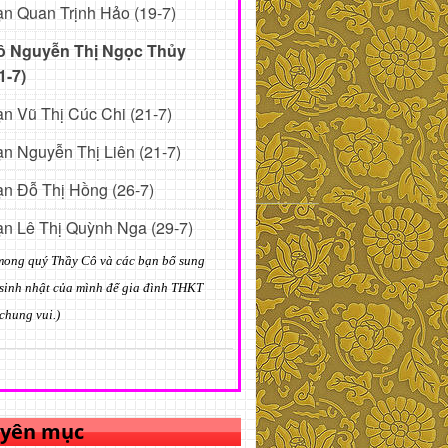
n Quan Trịnh Hảo (19-7)
ô Nguyễn Thị Ngọc Thủy
1-7)
n Vũ Thị Cúc Chi (21-7)
n Nguyễn Thị Liên (21-7)
n Đỗ Thị Hồng (26-7)
n Lê Thị Quỳnh Nga (29-7)
mong quý Thầy Cô và các bạn bổ sung
sinh nhật của mình để gia đình THKT
chung vui.)
yên mục