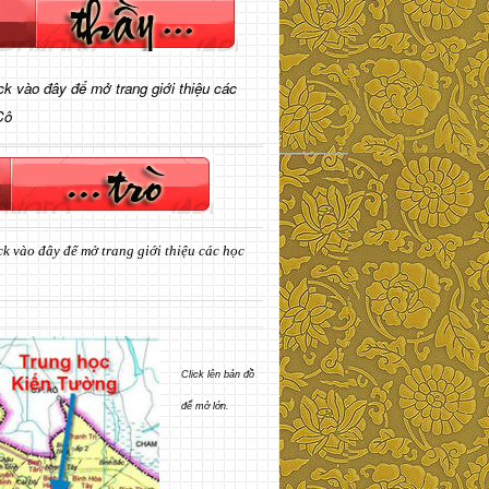
ick vào đây để mở trang giới thiệu các
Cô
ck vào đây để mở trang giới thiệu các học
Click lên bản đồ
để mở lớn.