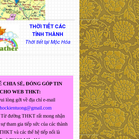
THỜI TIẾT CÁC
TỈNH THÀNH
Thời tiết tại Mộc Hóa
Ể CHIA SẺ, ĐÓNG GÓP TIN
 CHO WEB THKT:
ui lòng gởi về địa chỉ e-mail
ghockientuong@gmail.com
 Từ đường THKT rất mong nhận
sự tham gia tiếp sức của các thành
THKT và các thế hệ tiếp nối là