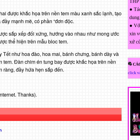
THPT
● Tác
ai được khắc họa trên nền tem màu xanh sắc lạnh, tạo
dung
a đầy mạnh mẽ, có phần “đơn độc.
● Với
được sắp xếp đối xứng, hướng vào nhau như mong ước
xin v
ợc thể hiện trên mẫu bloc tem.
xứ c
y Tết như hoa đào, hoa mai, bánh chưng, bánh dày và
rên tem. Đàn chim én tung bay được khắc họa trên nền
CÁC
n ràng, đầy hứa hẹn sắp đến.
click 
nternet. Thanks).
h