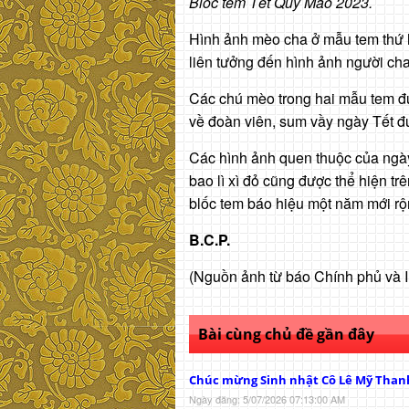
Bloc tem Tết Quý Mão 2023.
Hình ảnh mèo cha ở mẫu tem thứ h
liên tưởng đến hình ảnh người ch
Các chú mèo trong hai mẫu tem 
về đoàn viên, sum vầy ngày Tết đư
Các hình ảnh quen thuộc của ngà
bao lì xì đỏ cũng được thể hiện t
blốc tem báo hiệu một năm mới rộ
B.C.P.
(Nguồn ảnh từ báo Chính phủ và I
Bài cùng chủ đề gần đây
Chúc mừng Sinh nhật Cô Lê Mỹ Than
Ngày đăng: 5/07/2026 07:13:00 AM