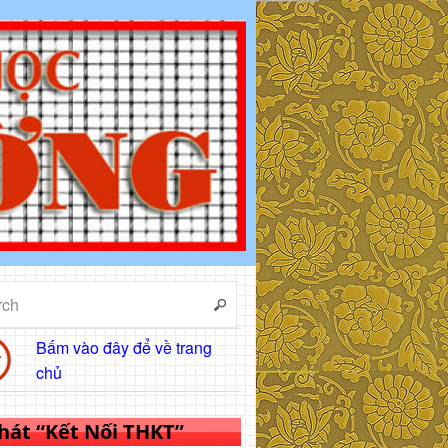
Bấm vào đây để về trang
chủ
 hát “Kết Nối THKT”