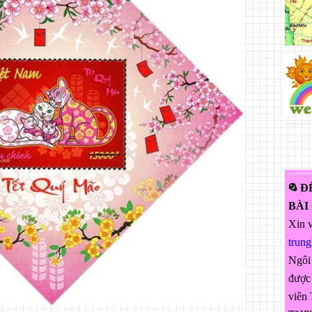
Đ
BÀI
Xin v
trun
Ngôi
được 
viên 