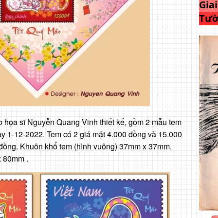
Gia
Tườ
o họa sĩ Nguyễn Quang Vinh thiết kế, gồm 2 mẫu tem
ày 1-12-2022. Tem có 2 giá mặt 4.000 đồng và 15.000
0 đồng. Khuôn khổ tem (hình vuông) 37mm x 37mm,
x 80mm .