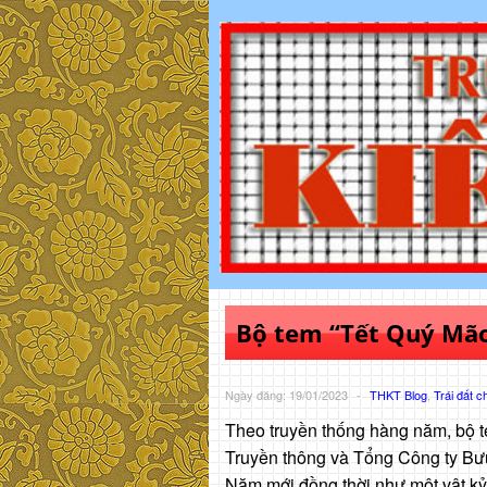
Bộ tem “Tết Quý Mão
Ngày đăng: 19/01/2023
-
THKT Blog
,
Trái đất c
Theo truyền thống hàng năm, bộ 
Truyền thông và Tổng Công ty Bư
Năm mới đồng thời như một vật kỷ 