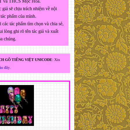
 và THCS Mộc Hóa.
 giả sẽ chịu trách nhiệm về nội
 tác phẩm của mình.
 các tác phẩm tìm chọn và chia sẻ,
ui lòng ghi rõ tên tác giả và xuất
ủa chúng.
H GÕ TIẾNG VIỆT UNICODE
: Xin
vào đây
.