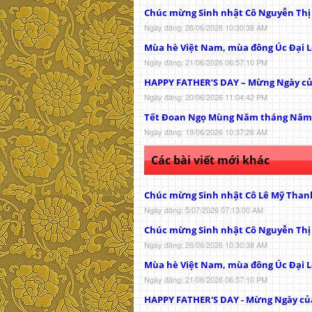
Chúc mừng Sinh nhật Cô Nguyễn Th
Ngày đăng: 26/06/2026 10:30:38 AM
Mùa hè Việt Nam, mùa đông Úc Đại L
Ngày đăng: 21/06/2026 06:57:10 PM
HAPPY FATHER’S DAY – Mừng Ngày c
Ngày đăng: 20/06/2026 11:04:42 PM
Tết Đoan Ngọ Mùng Năm tháng Năm
Ngày đăng: 19/06/2026 10:37:26 AM
Các bài viết mới khác
Chúc mừng Sinh nhật Cô Lê Mỹ Than
Ngày đăng: 5/07/2026 07:13:00 AM
Chúc mừng Sinh nhật Cô Nguyễn Th
Ngày đăng: 26/06/2026 10:30:38 AM
Mùa hè Việt Nam, mùa đông Úc Đại L
Ngày đăng: 21/06/2026 06:57:10 PM
HAPPY FATHER'S DAY - Mừng Ngày củ