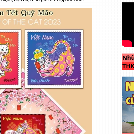
Nhữ
THK