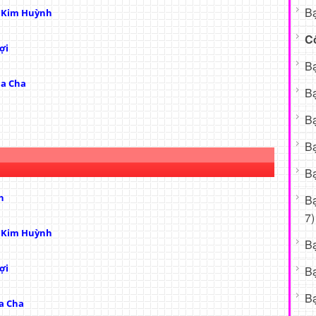
Bạ
ị Kim Huỳnh
C
ợi
Bạ
ủa Cha
Bạ
Bạ
Bạ
Bạ
h
B
7)
ị Kim Huỳnh
B
ợi
B
Bạ
a Cha