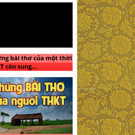
ng bài thơ của một thời
T còn sung…