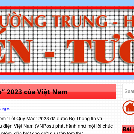
” 2023 của Việt Nam
húng ta
tem “Tết Quý Mão” 2023 đã được Bộ Thông tin và
u điện Việt Nam (VNPost) phát hành như một lời chúc
Bài
niệm, đặc biệt cho giới sưu tập tem thư.