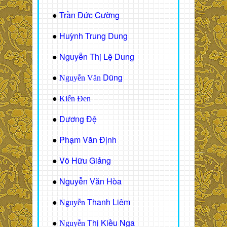
Trần Đức Cường
●
Huỳnh Trung Dung
●
Nguyễn Thị Lệ Dung
●
Dũng
●
Nguyễn Văn
●
Kiến Đen
Dương Đệ
●
Phạm Văn Định
●
Võ Hữu Giảng
●
Nguyễn Văn Hòa
●
Thanh Liêm
●
Nguyễn
Thị Kiều Nga
●
Nguyễn