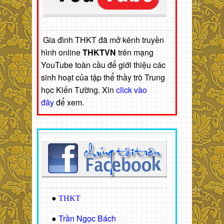
Gia đình THKT đã mở kênh truyền
hình online
THKTVN
trên mạng
YouTube toàn cầu để giới thiệu các
sinh hoạt của tập thể thầy trò Trung
học Kiến Tường. Xin
click vào
đây
để xem.
●
THKT
Trần Ngọc Bách
●