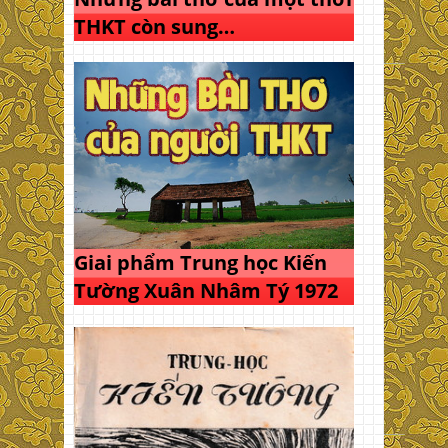
THKT còn sung…
Giai phẩm Trung học Kiến
Tường Xuân Nhâm Tý 1972