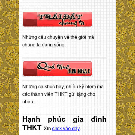
Những câu chuyện về thế giới mà
chúng ta đang sống.
Những ca khúc hay, nhiều kỷ niệm mà
các thành viên THKT gửi tặng cho
nhau.
Hạnh phúc gia đình
THKT
Xin
click vào đây
.