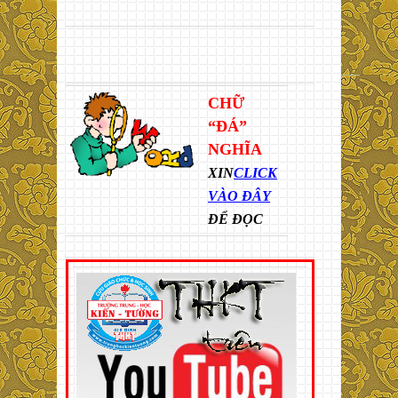
CHỮ
“ĐÁ”
NGHĨA
XIN
CLICK
VÀO ĐÂY
ĐỂ ĐỌC