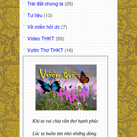
Trái đất chúng ta
(25)
Tư liệu
(13)
Về miền hồi ức
(7)
Video THKT
(55)
Vườn Thơ THKT
(16)
Khi ta vui chia vần thơ hạnh phúc
Lúc ta buồn tim nhỏ những dòng