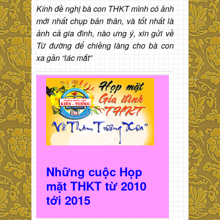
Kính đề nghị bà con THKT mình có ảnh
mới nhất chụp bản thân, và tốt nhất là
ảnh cả gia đình, nào ưng ý, xin gửi về
Từ đường để chiềng làng cho bà con
xa gần “lác mắt”
Những cuộc Họp
mặt THKT t
ừ 2010
t
ới 2015