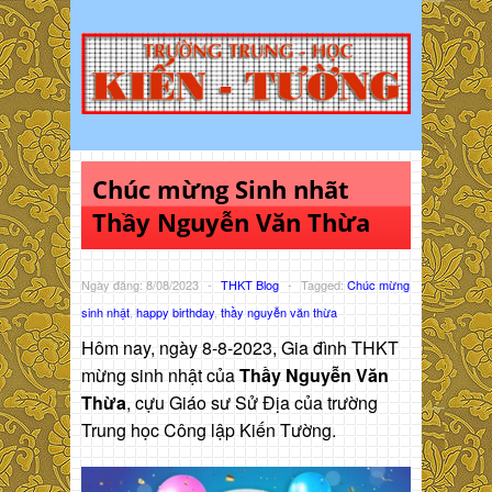
Chúc mừng Sinh nhãt
Thầy Nguyễn Văn Thừa
Ngày đăng: 8/08/2023
-
THKT Blog
-
Tagged:
Chúc mừng
sinh nhật
,
happy birthday
,
thầy nguyễn văn thừa
Hôm nay, ngày 8-8-2023, Gia đình THKT
mừng sinh nhật của
Thầy Nguyễn Văn
Thừa
, cựu Giáo sư Sử Địa của trường
Trung học Công lập Kiến Tường.