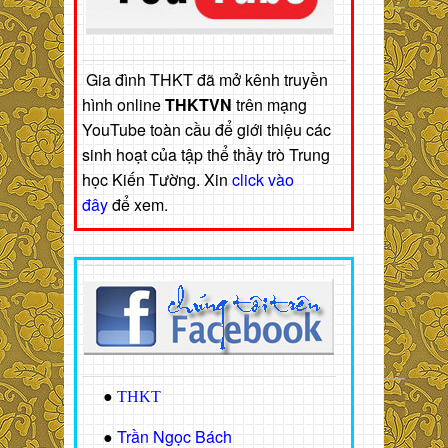
Gia đình THKT đã mở kênh truyền
hình online
THKTVN
trên mạng
YouTube toàn cầu để giới thiệu các
sinh hoạt của tập thể thầy trò Trung
học Kiến Tường. Xin
click vào
đây
để xem.
●
THKT
Trần Ngọc Bách
●