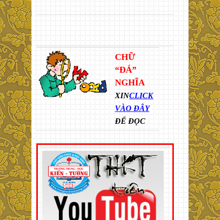
CHỮ
“ĐÁ”
NGHĨA
XIN
CLICK
VÀO ĐÂY
ĐỂ ĐỌC