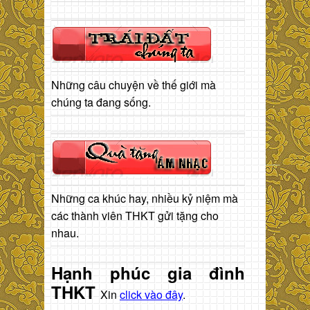
Những câu chuyện về thế giới mà
chúng ta đang sống.
Những ca khúc hay, nhiều kỷ niệm mà
các thành viên THKT gửi tặng cho
nhau.
Hạnh phúc gia đình
THKT
Xin
click vào đây
.