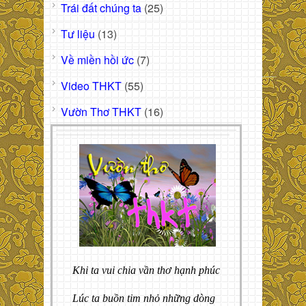
Trái đất chúng ta
(25)
Tư liệu
(13)
Về miền hồi ức
(7)
Video THKT
(55)
Vườn Thơ THKT
(16)
Khi ta vui chia vần thơ hạnh phúc
Lúc ta buồn tim nhỏ những dòng