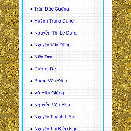
Trần Đức Cường
●
Huỳnh Trung Dung
●
Nguyễn Thị Lệ Dung
●
Dũng
●
Nguyễn Văn
●
Kiến Đen
Dương Đệ
●
Phạm Văn Định
●
Võ Hữu Giảng
●
Nguyễn Văn Hòa
●
Thanh Liêm
●
Nguyễn
Thị Kiều Nga
●
Nguyễn