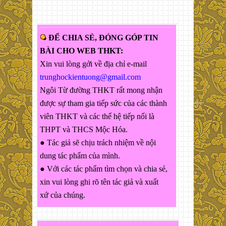
ĐỂ CHIA SẺ, ĐÓNG GÓP TIN
BÀI CHO WEB THKT:
Xin vui lòng gởi về địa chỉ e-mail
trunghockientuong@gmail.com
Ngôi Từ đường THKT rất mong nhận
được sự tham gia tiếp sức của các thành
viên THKT và các thế hệ tiếp nối là
THPT và THCS Mộc Hóa.
● Tác giả sẽ chịu trách nhiệm về nội
dung tác phẩm của mình.
● Với các tác phẩm tìm chọn và chia sẻ,
xin vui lòng ghi rõ tên tác giả và xuất
xứ của chúng.