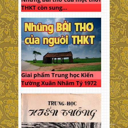
THKT còn sung…
Giai phẩm Trung học Kiến
Tường Xuân Nhâm Tý 1972