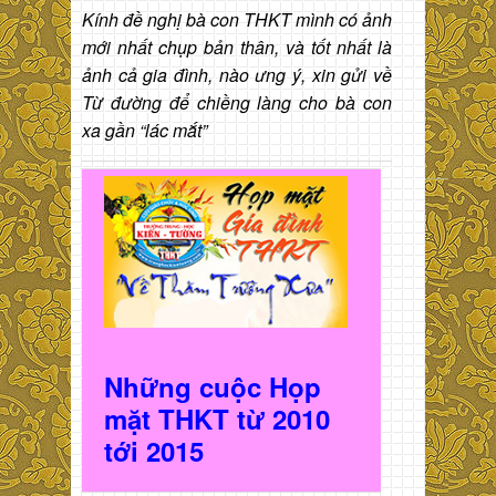
Kính đề nghị bà con THKT mình có ảnh
mới nhất chụp bản thân, và tốt nhất là
ảnh cả gia đình, nào ưng ý, xin gửi về
Từ đường để chiềng làng cho bà con
xa gần “lác mắt”
Những cuộc Họp
mặt THKT t
ừ 2010
t
ới 2015