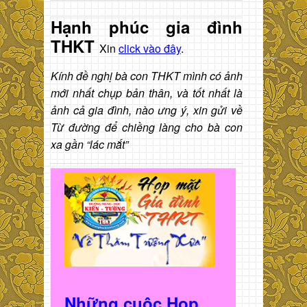
Hạnh phúc gia đình
THKT
Xin
click vào đây
.
Kính đề nghị bà con THKT mình có ảnh
mới nhất chụp bản thân, và tốt nhất là
ảnh cả gia đình, nào ưng ý, xin gửi về
Từ đường để chiềng làng cho bà con
xa gần “lác mắt”
Những cuộc Họp