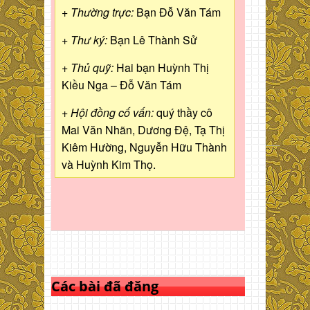
+ Thường trực:
Bạn Đỗ Văn Tám
+ Thư ký:
Bạn Lê Thành Sử
+ Thủ quỹ:
Hai bạn Huỳnh Thị
Kiều Nga – Đỗ Văn Tám
+ Hội đồng cố vấn:
quý thầy cô
Mai Văn Nhãn, Dương Đệ, Tạ Thị
Kiêm Hường, Nguyễn Hữu Thành
và Huỳnh Kim Thọ.
Các bài đã đăng