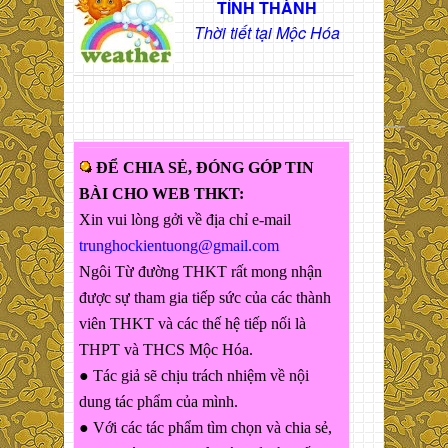
TỈNH THÀNH
Thời tiết tại Mộc Hóa
ĐỂ CHIA SẺ, ĐÓNG GÓP TIN
BÀI CHO WEB THKT:
Xin vui lòng gởi về địa chỉ e-mail
trunghockientuong@gmail.com
Ngôi Từ đường THKT rất mong nhận
được sự tham gia tiếp sức của các thành
viên THKT và các thế hệ tiếp nối là
THPT và THCS Mộc Hóa.
● Tác giả sẽ chịu trách nhiệm về nội
dung tác phẩm của mình.
● Với các tác phẩm tìm chọn và chia sẻ,