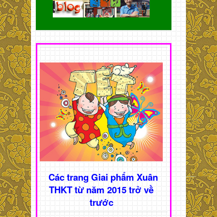
Các trang Giai phẩm Xuân
THKT từ năm 2015 trở về
trước