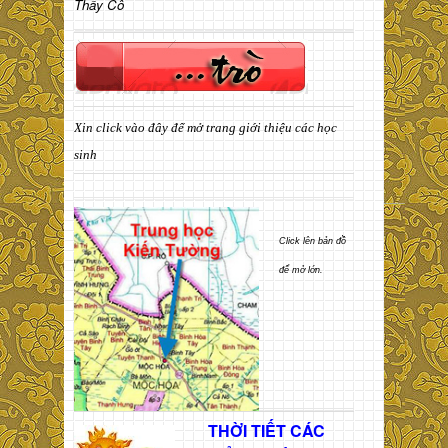
Thầy Cô
Xin click vào đây để mở trang giới thiệu các học
sinh
Click lên bản đồ
để mở lớn.
THỜI TIẾT CÁC