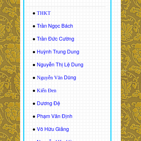
●
THKT
Trần Ngọc Bách
●
Trần Đức Cường
●
Huỳnh Trung Dung
●
Nguyễn Thị Lệ Dung
●
Dũng
●
Nguyễn Văn
●
Kiến Đen
Dương Đệ
●
Phạm Văn Định
●
Võ Hữu Giảng
●