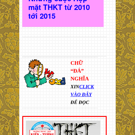
mặt THKT t
ừ 2010
t
ới 2015
CHỮ
“ĐÁ”
NGHĨA
XIN
CLICK
VÀO ĐÂY
ĐỂ ĐỌC