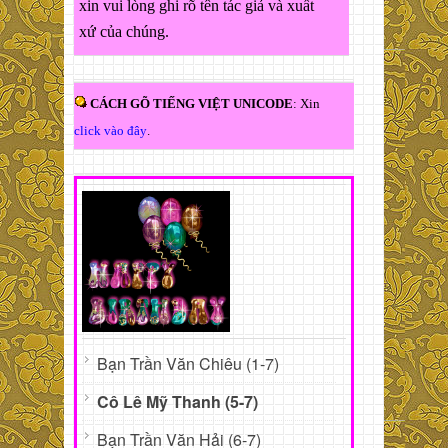
xin vui lòng ghi rõ tên tác giả và xuất
xứ của chúng.
CÁCH GÕ TIẾNG VIỆT UNICODE
: Xin
click vào đây
.
Bạn Trần Văn Chiêu (1-7)
Cô Lê Mỹ Thanh (5-7)
Bạn Trần Văn Hải (6-7)