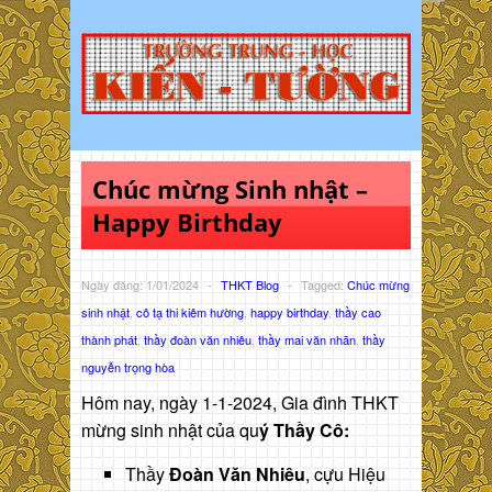
Chúc mừng Sinh nhật –
Happy Birthday
Ngày đăng: 1/01/2024
-
THKT Blog
-
Tagged:
Chúc mừng
sinh nhật
,
cô tạ thi kiêm hường
,
happy birthday
,
thầy cao
thành phát
,
thầy đoàn văn nhiêu
,
thầy mai văn nhãn
,
thầy
nguyễn trọng hòa
Hôm nay, ngày 1-1-2024, Gia đình THKT
mừng sinh nhật của qu
ý Thầy Cô:
Thầy
Đoàn Văn Nhiêu
, cựu Hiệu