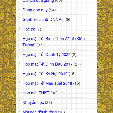
Du lịch quá giang
(66)
Đóng góp quỹ
(54)
Gánh xiếc chữ DNNP
(436)
Học trò
(7)
Họp mặt Tết Bính Thân 2016 (Kiến
Tường)
(37)
Họp mặt Tết Canh Tý 2020
(2)
Họp mặt Tết Đinh Dậu 2017
(27)
Họp mặt Tết Kỷ Hợi 2019
(15)
Họp mặt Tết Mậu Tuất 2018
(15)
Họp mặt THKT
(86)
Khuyến học
(26)
Một góc đời thường
(10)