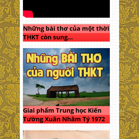
Những bài thơ của một thời
THKT còn sung…
Giai phẩm Trung học Kiến
Tường Xuân Nhâm Tý 1972