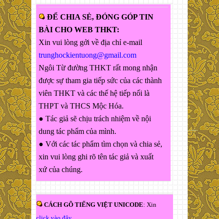
ĐỂ CHIA SẺ, ĐÓNG GÓP TIN
BÀI CHO WEB THKT:
Xin vui lòng gởi về địa chỉ e-mail
trunghockientuong@gmail.com
Ngôi Từ đường THKT rất mong nhận
được sự tham gia tiếp sức của các thành
viên THKT và các thế hệ tiếp nối là
THPT và THCS Mộc Hóa.
● Tác giả sẽ chịu trách nhiệm về nội
dung tác phẩm của mình.
● Với các tác phẩm tìm chọn và chia sẻ,
xin vui lòng ghi rõ tên tác giả và xuất
xứ của chúng.
CÁCH GÕ TIẾNG VIỆT UNICODE
: Xin
click vào đây
.