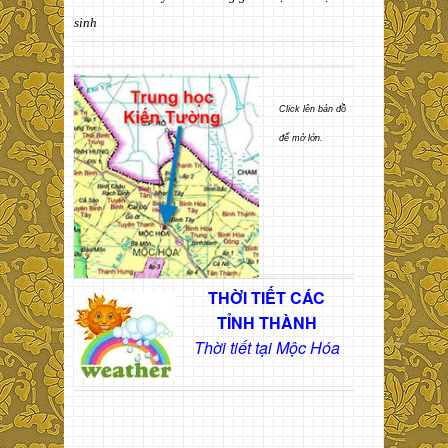
sinh
Click lên bản đồ
để mở lớn.
THỜI TIẾT CÁC
TỈNH THÀNH
Thời tiết tại Mộc Hóa