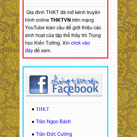
Gia đình THKT đã mở kênh truyền
hình online
THKTVN
trên mạng
YouTube toàn cầu để giới thiệu các
sinh hoạt của tập thể thầy trò Trung
học Kiến Tường. Xin
click vào
đây
để xem.
●
THKT
Trần Ngọc Bách
●
Trần Đức Cường
●