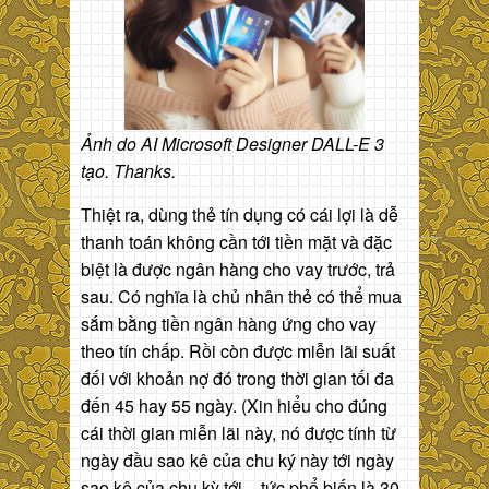
Ảnh do AI Microsoft Designer DALL-E 3
tạo. Thanks.
Thiệt ra, dùng thẻ tín dụng có cái lợi là dễ
thanh toán không cần tới tiền mặt và đặc
biệt là được ngân hàng cho vay trước, trả
sau. Có nghĩa là chủ nhân thẻ có thể mua
sắm bằng tiền ngân hàng ứng cho vay
theo tín chấp. Rồi còn được miễn lãi suất
đối với khoản nợ đó trong thời gian tối đa
đến 45 hay 55 ngày. (Xin hiểu cho đúng
cái thời gian miễn lãi này, nó được tính từ
ngày đầu sao kê của chu ký này tới ngày
sao kê của chu kỳ tới – tức phổ biến là 30