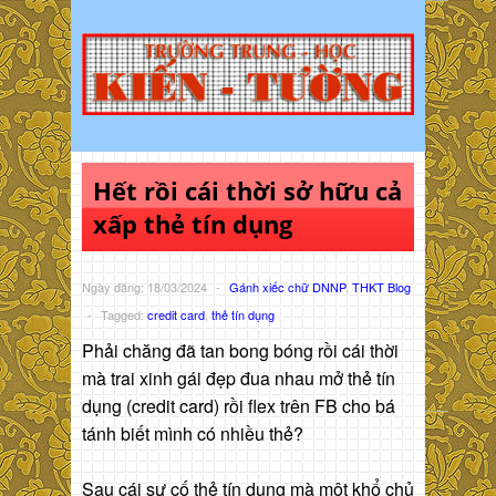
Hết rồi cái thời sở hữu cả
xấp thẻ tín dụng
Ngày đăng: 18/03/2024
-
Gánh xiếc chữ DNNP
,
THKT Blog
-
Tagged:
credit card
,
thẻ tín dụng
Phải chăng đã tan bong bóng rồi cái thời
mà trai xinh gái đẹp đua nhau mở thẻ tín
dụng (credit card) rồi flex trên FB cho bá
tánh biết mình có nhiều thẻ?
Sau cái sự cố thẻ tín dụng mà một khổ chủ