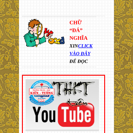
CHỮ
“ĐÁ”
NGHĨA
XIN
CLICK
VÀO ĐÂY
ĐỂ ĐỌC