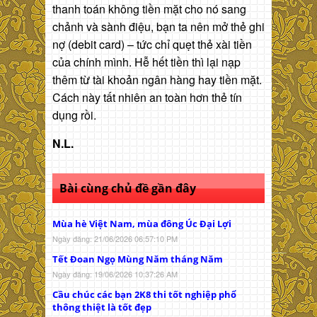
thanh toán không tiền mặt cho nó sang
chảnh và sành điệu, bạn ta nên mở thẻ ghi
nợ (debit card) – tức chỉ quẹt thẻ xài tiền
của chính mình. Hễ hết tiền thì lại nạp
thêm từ tài khoản ngân hàng hay tiền mặt.
Cách này tất nhiên an toàn hơn thẻ tín
dụng rồi.
N.L.
Bài cùng chủ đề gần đây
Mùa hè Việt Nam, mùa đông Úc Đại Lợi
Ngày đăng: 21/06/2026 06:57:10 PM
Tết Đoan Ngọ Mùng Năm tháng Năm
Ngày đăng: 19/06/2026 10:37:26 AM
Cầu chúc các bạn 2K8 thi tốt nghiệp phổ
thông thiệt là tốt đẹp