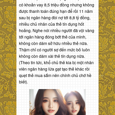
có khoản vay 8,5 triệu đồng nhưng không
được thanh toán đúng hạn để rồi 11 năm
sau bị ngân hàng đòi nợ tới 8,8 tỷ đồng,
nhiều chủ nhân của thẻ tín dụng hốt
hoảng. Nghe nói nhiều người đã vội vàng
tới ngân hàng đóng bớt thẻ của mình,
không còn dám sở hữu nhiều thẻ nữa.
Thậm chỉ có người sợ đến mức bỏ luôn
không còn dám xài thẻ tín dụng nữa.
(Theo tin tức, khổ chủ thẻ kia bị một nhân
viên ngân hàng lừa gạt tạo thẻ khác rồi
quẹt thẻ mua sắm nên chính chủ chớ hề
biết).