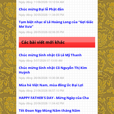
Ngày đăng: 11/06/2026 10:12:04 AM
Chúc mừng Đại lễ Phật đản
Ngày đăng: 30/05/2026 11:34:05 PM
Tạm biệt nhạc sĩ Lê Hoàng Long của “Gợi Giấc
Mơ Xưa”
Ngày đăng: 28/05/2026 02:06:35 PM
Các bài viết mới khác
Chúc mừng Sinh nhật Cô Lê Mỹ Thanh
Ngày đăng: 5/07/2026 07:13:00 AM
Chúc mừng Sinh nhật Cô Nguyễn Thị Kim
Huỳnh
Ngày đăng: 26/06/2026 10:30:38 AM
Mùa hè Việt Nam, mùa đông Úc Đại Lợi
Ngày đăng: 21/06/2026 06:57:10 PM
HAPPY FATHER'S DAY - Mừng Ngày của Cha
Ngày đăng: 20/06/2026 11:04:42 PM
Tết Đoan Ngọ Mùng Năm tháng Năm