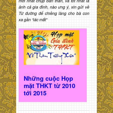
mới nhất chụp bản thân, và tốt nhất là
ảnh cả gia đình, nào ưng ý, xin gửi về
Từ đường để chiềng làng cho bà con
xa gần “lác mắt”
Những cuộc Họp
mặt THKT t
ừ 2010
t
ới 2015