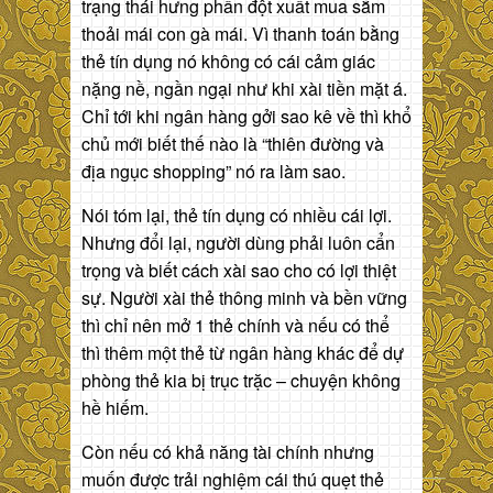
trạng thái hưng phấn đột xuất mua sắm
thoải mái con gà mái. Vì thanh toán bằng
thẻ tín dụng nó không có cái cảm giác
nặng nề, ngần ngại như khi xài tiền mặt á.
Chỉ tới khi ngân hàng gởi sao kê về thì khổ
chủ mới biết thế nào là “thiên đường và
địa ngục shopping” nó ra làm sao.
Nói tóm lại, thẻ tín dụng có nhiều cái lợi.
Nhưng đổi lại, người dùng phải luôn cẩn
trọng và biết cách xài sao cho có lợi thiệt
sự. Người xài thẻ thông minh và bền vững
thì chỉ nên mở 1 thẻ chính và nếu có thể
thì thêm một thẻ từ ngân hàng khác để dự
phòng thẻ kia bị trục trặc – chuyện không
hề hiếm.
Còn nếu có khả năng tài chính nhưng
muốn được trải nghiệm cái thú quẹt thẻ