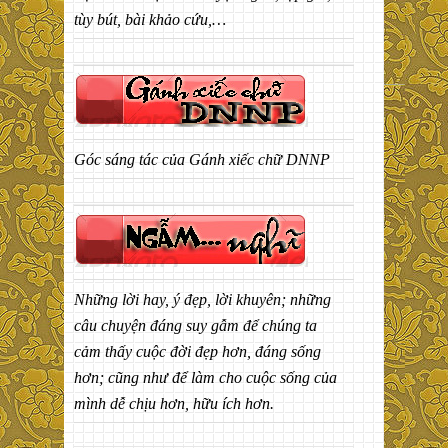
tùy bút, bài khảo cứu,…
Góc sáng tác của Gánh xiếc chữ DNNP
Những lời hay, ý đẹp, lời khuyên; những
câu chuyện đáng suy gẫm để chúng ta
cảm thấy cuộc đời đẹp hơn, đáng sống
hơn; cũng như để làm cho cuộc sống của
mình dễ chịu hơn, hữu ích hơn.