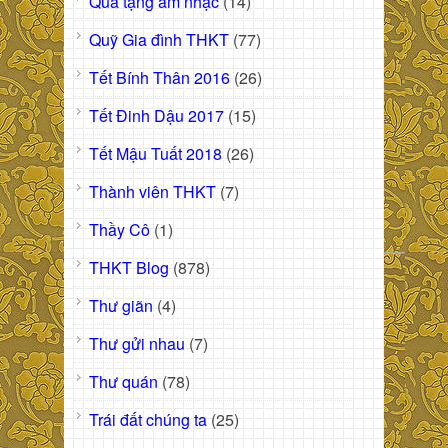
Quà tặng âm nhạc
(14)
Quỹ Gia đình THKT
(77)
Tết Bính Thân 2016
(26)
Tết Đinh Dậu 2017
(15)
Tết Mậu Tuất 2018
(26)
Thành viên THKT
(7)
Thầy Cô
(1)
THKT Blog
(878)
Thư giãn
(4)
Thư gửi nhau
(7)
Thư quán
(78)
Trái đất chúng ta
(25)