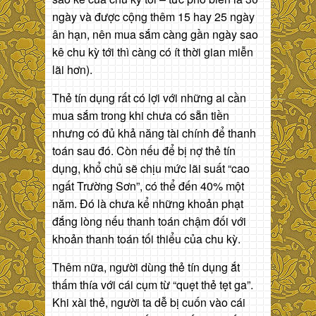
ngày và được cộng thêm 15 hay 25 ngày
ân hạn, nên mua sắm càng gần ngày sao
kê chu kỳ tới thì càng có ít thời gian miễn
lãi hơn).
Thẻ tín dụng rất có lợi với những ai cần
mua sắm trong khi chưa có sẵn tiền
nhưng có đủ khả năng tài chính để thanh
toán sau đó. Còn nếu để bị nợ thẻ tín
dụng, khổ chủ sẽ chịu mức lãi suất “cao
ngất Trường Sơn”, có thể đến 40% một
năm. Đó là chưa kể những khoản phạt
đắng lòng nếu thanh toán chậm đối với
khoản thanh toán tối thiểu của chu kỳ.
Thêm nữa, người dùng thẻ tín dụng ắt
thấm thía với cái cụm từ “quẹt thẻ tẹt ga”.
Khi xài thẻ, người ta dễ bị cuốn vào cái