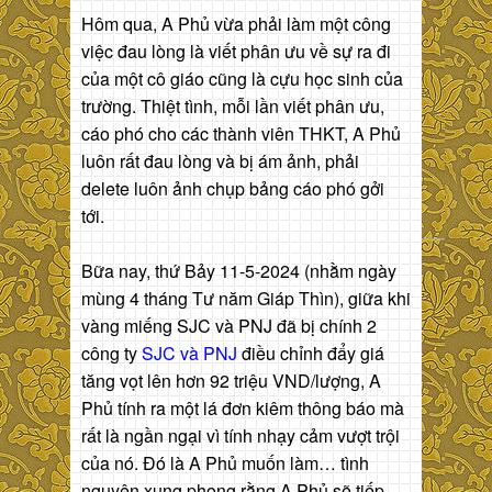
Hôm qua, A Phủ vừa phải làm một công
việc đau lòng là viết phân ưu về sự ra đi
của một cô giáo cũng là cựu học sinh của
trường. Thiệt tình, mỗi lần viết phân ưu,
cáo phó cho các thành viên THKT, A Phủ
luôn rất đau lòng và bị ám ảnh, phải
delete luôn ảnh chụp bảng cáo phó gởi
tới.
Bữa nay, thứ Bảy 11-5-2024 (nhằm ngày
mùng 4 tháng Tư năm Giáp Thìn), giữa khi
vàng miếng SJC và PNJ đã bị chính 2
công ty
SJC và PNJ
điều chỉnh đẩy giá
tăng vọt lên hơn 92 triệu VND/lượng, A
Phủ tính ra một lá đơn kiêm thông báo mà
rất là ngần ngại vì tính nhạy cảm vượt trội
của nó. Đó là A Phủ muốn làm… tình
nguyện xung phong rằng A Phủ sẽ tiếp