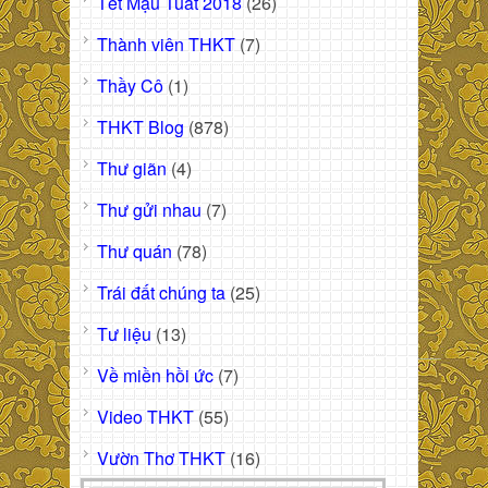
Tết Mậu Tuất 2018
(26)
Thành viên THKT
(7)
Thầy Cô
(1)
THKT Blog
(878)
Thư giãn
(4)
Thư gửi nhau
(7)
Thư quán
(78)
Trái đất chúng ta
(25)
Tư liệu
(13)
Về miền hồi ức
(7)
Video THKT
(55)
Vườn Thơ THKT
(16)