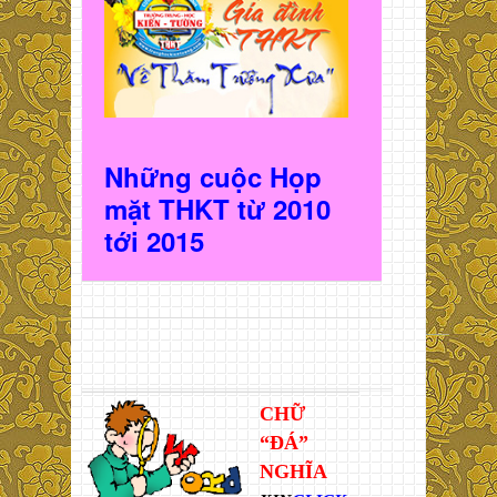
Những cuộc Họp
mặt THKT t
ừ 2010
t
ới 2015
CHỮ
“ĐÁ”
NGHĨA