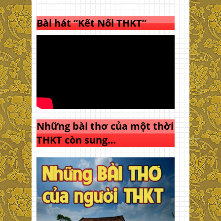
Bài hát “Kết Nối THKT”
Những bài thơ của một thời
THKT còn sung…