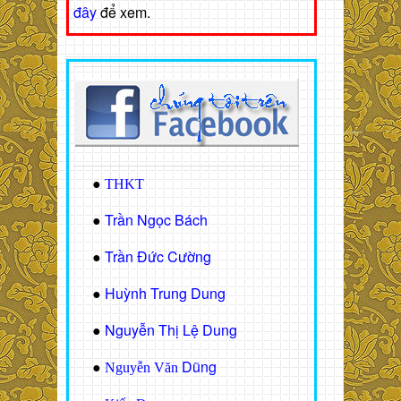
đây
để xem.
●
THKT
Trần Ngọc Bách
●
Trần Đức Cường
●
Huỳnh Trung Dung
●
Nguyễn Thị Lệ Dung
●
Dũng
●
Nguyễn Văn