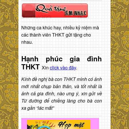
Những ca khúc hay, nhiều kỷ niệm mà
các thành viên THKT gửi tặng cho
nhau.
Hạnh phúc gia đình
THKT
Xin
click vào đây
.
Kính đề nghị bà con THKT mình có ảnh
mới nhất chụp bản thân, và tốt nhất là
ảnh cả gia đình, nào ưng ý, xin gửi về
Từ đường để chiềng làng cho bà con
xa gần “lác mắt”