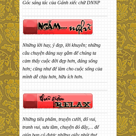
Góc sáng tác của Gánh xiếc chữ DNNP
Những lời hay, ý đẹp, lời khuyên; những
câu chuyện đáng suy gẫm để chúng ta
cảm thấy cuộc đời đẹp hơn, đáng sống
hơn; cũng như để làm cho cuộc sống của
mình dễ chịu hơn, hữu ích hơn.
Những tiểu phẩm, truyện cười, đố vui,
tranh vui, sưu tầm, chuyện đó đây,… để
giúp bạn có được những giây phút thư