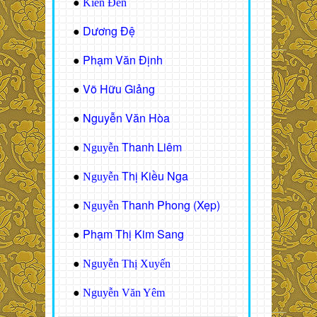
●
Kiến Đen
Dương Đệ
●
Phạm Văn Định
●
Võ Hữu Giảng
●
Nguyễn Văn Hòa
●
Thanh Liêm
●
Nguyễn
Thị Kiều Nga
●
Nguyễn
Thanh Phong (Xẹp)
●
Nguyễn
Phạm Thị Kim Sang
●
●
Nguyễn Thị Xuyến
●
Nguyễn Văn Yêm