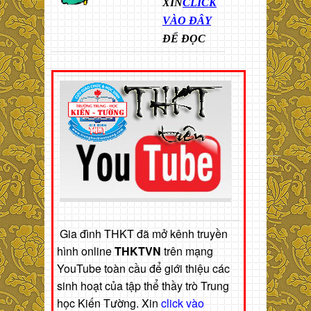
XIN
CLICK
VÀO ĐÂY
ĐỂ ĐỌC
Gia đình THKT đã mở kênh truyền
hình online
THKTVN
trên mạng
YouTube toàn cầu để giới thiệu các
sinh hoạt của tập thể thầy trò Trung
học Kiến Tường. Xin
click vào