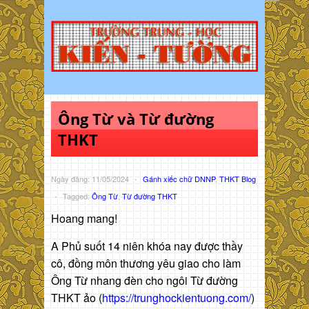
Ông Từ và Từ đường
THKT
Ngày đăng: 11/05/2024
-
Gánh xiếc chữ DNNP
,
THKT Blog
-
Tagged:
Ông Từ
,
Từ đường THKT
Hoang mang!
A Phủ suốt 14 niên khóa nay được thầy
cô, đồng môn thương yêu giao cho làm
Ông Từ nhang đèn cho ngôi Từ đường
THKT ảo (
https://trunghockientuong.com/
)