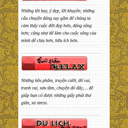
Những lời hay, ý đẹp, lời khuyên; những
câu chuyện đáng suy gẫm để chúng ta
cảm thấy cuộc đời đẹp hơn, đáng sống
hơn; cũng như để làm cho cuộc sống của
mình dễ chịu hơn, hữu ích hơn.
Những tiểu phẩm, truyện cười, đố vui,
tranh vui, sưu tầm, chuyện đó đây,… để
giúp bạn có được những giây phút thư
giãn, xả stress.