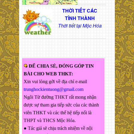
THỜI TIẾT CÁC
TỈNH THÀNH
Thời tiết tại Mộc Hóa
ĐỂ CHIA SẺ, ĐÓNG GÓP TIN
BÀI CHO WEB THKT:
Xin vui lòng gởi về địa chỉ e-mail
trunghockientuong@gmail.com
Ngôi Từ đường THKT rất mong nhận
được sự tham gia tiếp sức của các thành
viên THKT và các thế hệ tiếp nối là
THPT và THCS Mộc Hóa.
● Tác giả sẽ chịu trách nhiệm về nội