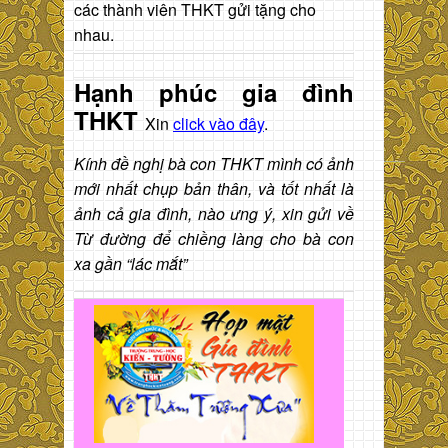
các thành viên THKT gửi tặng cho
nhau.
Hạnh phúc gia đình
THKT
Xin
click vào đây
.
Kính đề nghị bà con THKT mình có ảnh
mới nhất chụp bản thân, và tốt nhất là
ảnh cả gia đình, nào ưng ý, xin gửi về
Từ đường để chiềng làng cho bà con
xa gần “lác mắt”