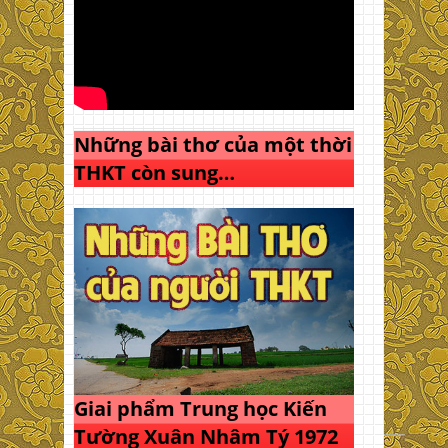
Những bài thơ của một thời
THKT còn sung…
Giai phẩm Trung học Kiến
Tường Xuân Nhâm Tý 1972