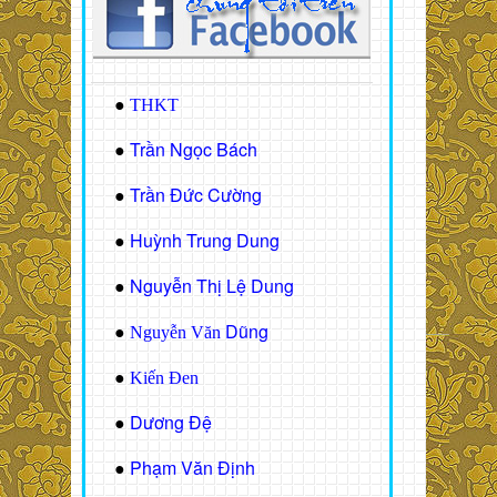
●
THKT
Trần Ngọc Bách
●
Trần Đức Cường
●
Huỳnh Trung Dung
●
Nguyễn Thị Lệ Dung
●
Dũng
●
Nguyễn Văn
●
Kiến Đen
Dương Đệ
●
Phạm Văn Định
●