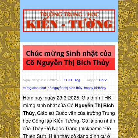
Chúc mừng Sinh nhật của
Cô Nguyễn Thị Bích Thủy
Ngày đăng: 23/03/2025
-
THKT Blog
-
Tagged:
Chúc
mừng sinh nhật
,
cô nguyễn thị bích thủy
,
happy birthday
Hôm nay, ngày 23-3-2025, Gia đình THKT
mừng sinh nhật của Cô
Nguyễn Thị Bích
Thủy,
Giáo sư Quốc văn của trường Trung
học Công lập Kiến Tường. Cô là phu nhân
của Thầy Đỗ Ngọc Trang (nickname “Đỗ
Thiền Sư”). Hiện thầy cô đang định cư ở