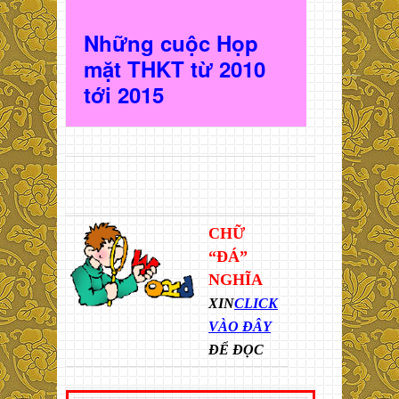
Những cuộc Họp
mặt THKT t
ừ 2010
t
ới 2015
CHỮ
“ĐÁ”
NGHĨA
XIN
CLICK
VÀO ĐÂY
ĐỂ ĐỌC