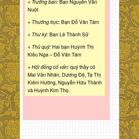
+ Trưởng ban:
Bạn Nguyễn Văn
Nuột
+ Thường trực:
Bạn Đỗ Văn Tám
+ Thư ký:
Bạn Lê Thành Sử
+ Thủ quỹ:
Hai bạn Huỳnh Thị
Kiều Nga – Đỗ Văn Tám
+ Hội đồng cố vấn:
quý thầy cô
Mai Văn Nhãn, Dương Đệ, Tạ Thị
Kiêm Hường, Nguyễn Hữu Thành
và Huỳnh Kim Thọ.