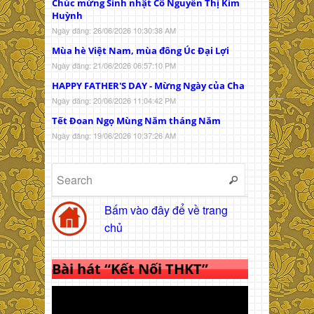
Chúc mừng Sinh nhật Cô Nguyễn Thị Kim
Huỳnh
Ngày đăng: 26/06/2026 10:30:38 AM
Mùa hè Việt Nam, mùa đông Úc Đại Lợi
Ngày đăng: 21/06/2026 06:57:10 PM
HAPPY FATHER'S DAY - Mừng Ngày của Cha
Ngày đăng: 20/06/2026 11:04:42 PM
Tết Đoan Ngọ Mùng Năm tháng Năm
Ngày đăng: 19/06/2026 10:37:26 AM
Bấm vào đây để về trang
chủ
Bài hát “Kết Nối THKT”