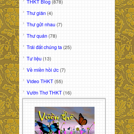
THKT Blog
(878)
Thư giãn
(4)
Thư gửi nhau
(7)
Thư quán
(78)
Trái đất chúng ta
(25)
Tư liệu
(13)
Về miền hồi ức
(7)
Video THKT
(55)
Vườn Thơ THKT
(16)