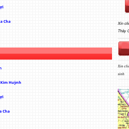
ợi
ủa Cha
Xin cl
Thầy 
Xin cli
h
sinh
ị Kim Huỳnh
ợi
a Cha