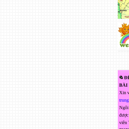
Đ
BÀI
Xin v
trun
Ngôi
được 
viên 