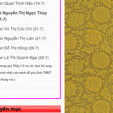
n Quan Trịnh Hảo (19-7)
ô Nguyễn Thị Ngọc Thủy
1-7)
n Vũ Thị Cúc Chi (21-7)
n Nguyễn Thị Liên (21-7)
n Đỗ Thị Hồng (26-7)
n Lê Thị Quỳnh Nga (29-7)
mong quý Thầy Cô và các bạn bổ sung
sinh nhật của mình để gia đình THKT
chung vui.)
yên mục