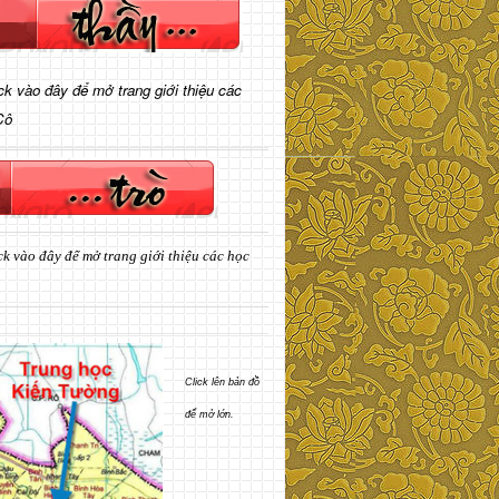
ick vào đây để mở trang giới thiệu các
Cô
ck vào đây để mở trang giới thiệu các học
Click lên bản đồ
để mở lớn.