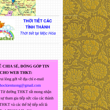
THỜI TIẾT CÁC
TỈNH THÀNH
Thời tiết tại Mộc Hóa
Ể CHIA SẺ, ĐÓNG GÓP TIN
 CHO WEB THKT:
ui lòng gởi về địa chỉ e-mail
ghockientuong@gmail.com
 Từ đường THKT rất mong nhận
sự tham gia tiếp sức của các thành
THKT và các thế hệ tiếp nối là