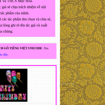
 và THCS Mộc Hóa.
 giả sẽ chịu trách nhiệm về nội
 tác phẩm của mình.
 các tác phẩm tìm chọn và chia sẻ,
ui lòng ghi rõ tên tác giả và xuất
ủa chúng.
H GÕ TIẾNG VIỆT UNICODE
: Xin
vào đây
.