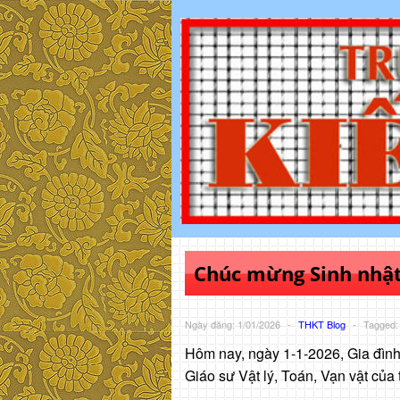
Chúc mừng Sinh nhậ
Ngày đăng: 1/01/2026
-
THKT Blog
-
Tagged
Hôm nay, ngày 1-1-2026, Gia đì
Giáo sư Vật lý, Toán, Vạn vật củ