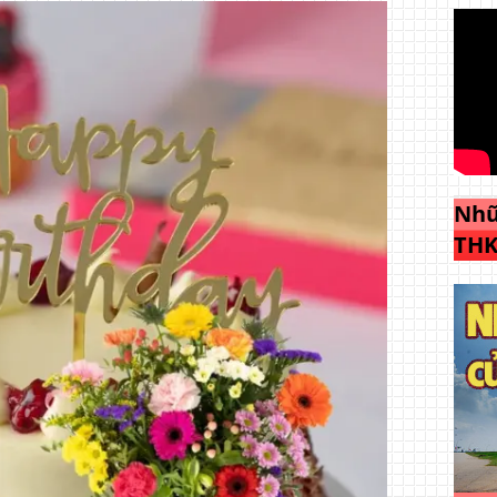
Nhữ
THK