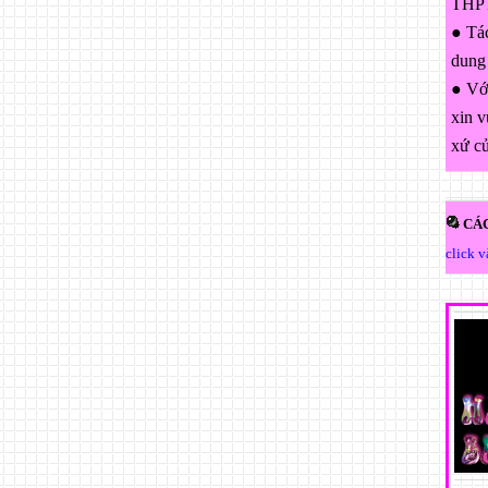
THPT
● Tác
dung
● Với
xin v
xứ c
CÁC
click 