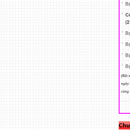
Bạ
C
(2
Bạ
Bạ
Bạ
Bạ
(Rất 
ngày 
cùng 
Chu