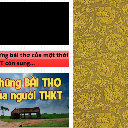
ng bài thơ của một thời
T còn sung…