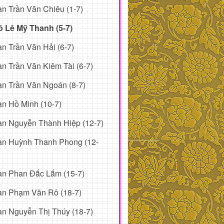
n Trần Văn Chiêu (1-7)
ô Lê Mỹ Thanh (5-7)
n Trần Văn Hải (6-7)
n Trần Văn Kiêm Tài (6-7)
n Trần Văn Ngoán (8-7)
n Hồ Minh (10-7)
n Nguyễn Thành Hiệp (12-7)
ạn Huỳnh Thanh Phong (12-
ạn Phan Đắc Lắm (15-7)
ạn Phạm Văn Rô (18-7)
n Nguyễn Thị Thúy (18-7)