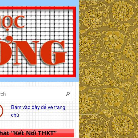
Bấm vào đây để về trang
chủ
 hát “Kết Nối THKT”