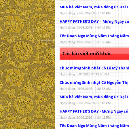
Mùa hè Việt Nam, mùa đông Úc Đại L
Ngày đăng: 21/06/2026 06:57:10 PM
HAPPY FATHER’S DAY – Mừng Ngày c
Ngày đăng: 20/06/2026 11:04:42 PM
Tết Đoan Ngọ Mùng Năm tháng Năm
Ngày đăng: 19/06/2026 10:37:26 AM
Các bài viết mới khác
Chúc mừng Sinh nhật Cô Lê Mỹ Than
Ngày đăng: 5/07/2026 07:13:00 AM
Chúc mừng Sinh nhật Cô Nguyễn Th
Ngày đăng: 26/06/2026 10:30:38 AM
Mùa hè Việt Nam, mùa đông Úc Đại L
Ngày đăng: 21/06/2026 06:57:10 PM
HAPPY FATHER'S DAY - Mừng Ngày củ
Ngày đăng: 20/06/2026 11:04:42 PM
Tết Đoan Ngọ Mùng Năm tháng Năm