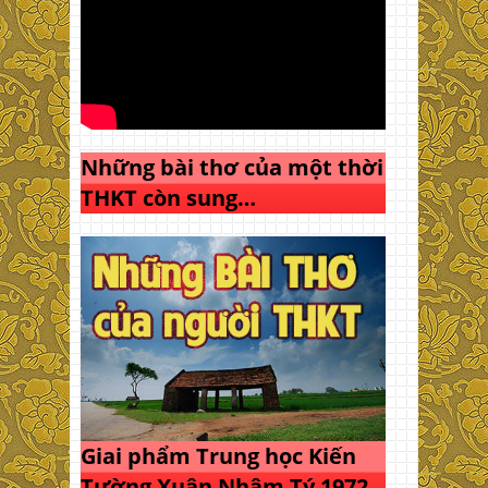
Những bài thơ của một thời
THKT còn sung…
Giai phẩm Trung học Kiến
Tường Xuân Nhâm Tý 1972