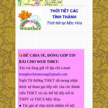
THỜI TIẾT CÁC
TỈNH THÀNH
Thời tiết tại Mộc Hóa
ĐỂ CHIA SẺ, ĐÓNG GÓP TIN
BÀI CHO WEB THKT:
Xin vui lòng gởi về địa chỉ e-mail
trunghockientuong@gmail.com
Ngôi Từ đường THKT rất mong nhận
được sự tham gia tiếp sức của các thành
viên THKT và các thế hệ tiếp nối là
THPT và THCS Mộc Hóa.
● Tác giả sẽ chịu trách nhiệm về nội