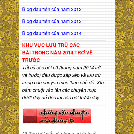
Blog dầu tiên của năm 2012
Blog dầu tiên của năm 2013
Blog dầu tiên của năm 2014
KHU VỰC LƯU TRỮ CÁC
BÀI
TRONG NĂM 2014 TRỞ VỀ
TRƯỚC
Tất cả các bài cũ (trong năm 2014 trở
về trước) đều được sắp xếp và lưu trữ
trong các chuyên mục theo chủ đề. Xin
bấm chuột vào tên các chuyên mục
dưới đây để đọc lại các bài trước đây.
Những bài viết và phóng sự ảnh về