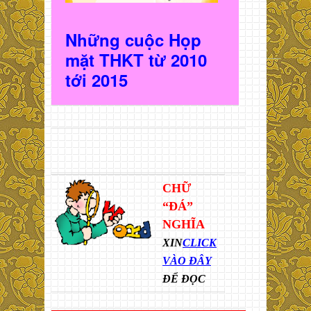
Những cuộc Họp
mặt THKT t
ừ 2010
t
ới 2015
CHỮ
“ĐÁ”
NGHĨA
XIN
CLICK
VÀO ĐÂY
ĐỂ ĐỌC