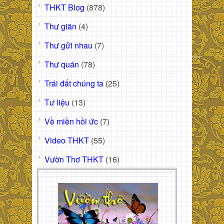
THKT Blog
(878)
Thư giãn
(4)
Thư gửi nhau
(7)
Thư quán
(78)
Trái đất chúng ta
(25)
Tư liệu
(13)
Về miền hồi ức
(7)
Video THKT
(55)
Vườn Thơ THKT
(16)