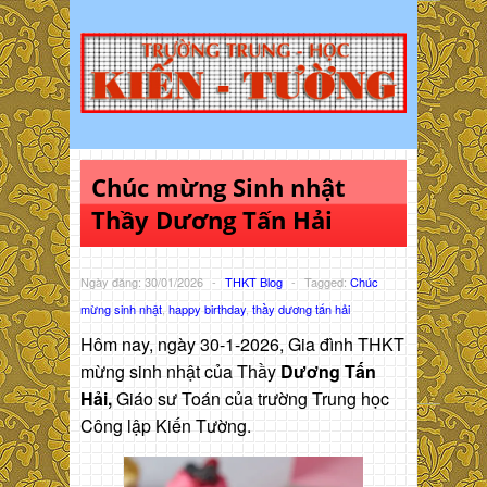
Chúc mừng Sinh nhật
Thầy Dương Tấn Hải
Ngày đăng: 30/01/2026
-
THKT Blog
-
Tagged:
Chúc
mừng sinh nhật
,
happy birthday
,
thầy dương tấn hải
Hôm nay, ngày 30-1-2026, Gia đình THKT
mừng sinh nhật của Thầy
Dương Tấn
Hải,
Giáo sư Toán của trường Trung học
Công lập Kiến Tường.