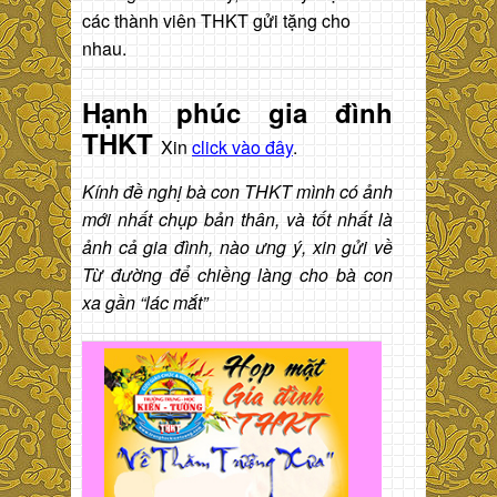
các thành viên THKT gửi tặng cho
nhau.
Hạnh phúc gia đình
THKT
Xin
click vào đây
.
Kính đề nghị bà con THKT mình có ảnh
mới nhất chụp bản thân, và tốt nhất là
ảnh cả gia đình, nào ưng ý, xin gửi về
Từ đường để chiềng làng cho bà con
xa gần “lác mắt”