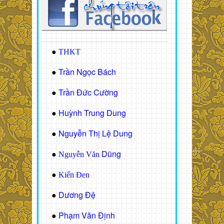
●
THKT
Trần Ngọc Bách
●
Trần Đức Cường
●
Huỳnh Trung Dung
●
Nguyễn Thị Lệ Dung
●
Dũng
●
Nguyễn Văn
●
Kiến Đen
Dương Đệ
●
Phạm Văn Định
●