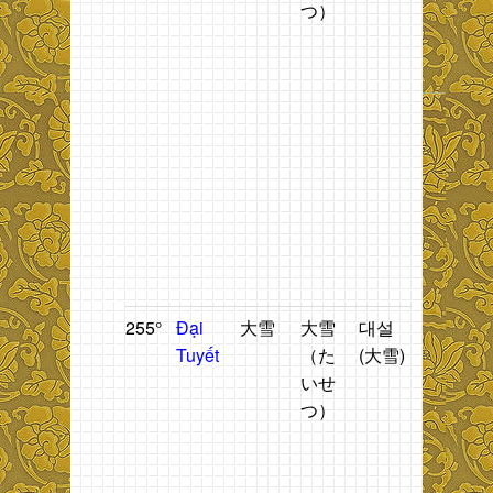
つ）
nơi.
1
h
n
2
t
1
t
g
b
t
T
255°
Đại
大雪
大雪
대설
Tuyết
T
Tuyết
（た
(大雪)
bắt
n
いせ
đầu
t
つ）
dày.
1
h
n
t