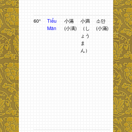
T
M
60°
Tiểu
小滿
小満
소만
Lũ
T
Mãn
(小满)
（し
(小滿)
nhỏ,
n
ょう
duối
2
ま
vàng.
t
ん）
h
n
2
t
đ
t
g
b
ti
M
C