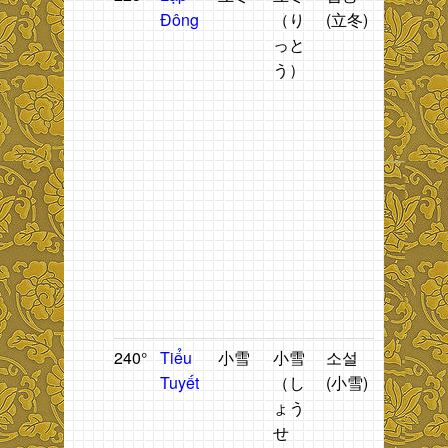
Đông
（り
(立冬)
gian
n
っと
bắt
t
う）
đầu
1
mùa
h
đông
.
n
t
1
t
g
b
ti
T
T
240°
Tiểu
小雪
小雪
소설
Tuyết
T
Tuyết
（し
(小雪)
xuất
n
ょう
hiện ở
2
せ
một số
t