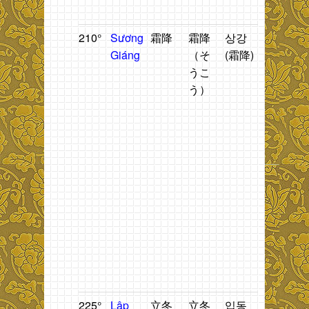
G
210°
Sương
霜降
霜降
상강
Sương
T
Giáng
（そ
(霜降)
mù
n
うこ
xuất
2
う）
hiện.
t
1
h
n
2
t
1
t
g
b
t
Đ
225°
Lập
立冬
立冬
입동
Thời
T