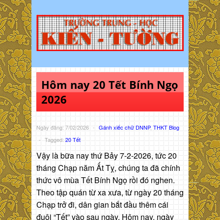
Hôm nay 20 Tết Bính Ngọ
2026
Ngày đăng: 7/02/2026
-
Gánh xiếc chữ DNNP
,
THKT Blog
-
Tagged:
20 Tết
Vậy là bữa nay thứ Bảy 7-2-2026, tức 20
tháng Chạp năm Ất Tỵ, chúng ta đã chính
thức vô mùa Tết Bính Ngọ rồi đó nghen.
Theo tập quán từ xa xưa, từ ngày 20 tháng
Chạp trở đi, dân gian bắt đầu thêm cái
đuôi “Tết” vào sau ngày. Hôm nay, ngày