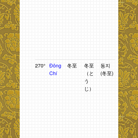
1
t
g
b
ti
Đ
C
270°
Đông
冬至
冬至
동지
Thời
T
Chí
（と
(冬至)
gian
n
う
giữa
2
じ）
mùa
t
đông.
1
h
n
2
t
1