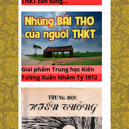
THKT còn sung…
Giai phẩm Trung học Kiến
Tường Xuân Nhâm Tý 1972