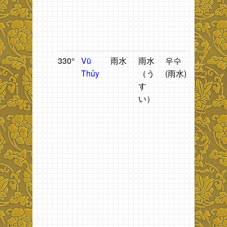
g
b
t
T
330°
Vũ
雨水
雨水
우수
Thời
T
Thủy
（う
(雨水)
tiết
n
す
mưa
1
い）
ẩm
t
h
n
1
t
đ
t
g
b
ti
K