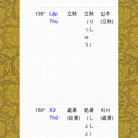
T
135°
Lập
立秋
立秋
입추
Thời
T
Thu
（り
(立秋)
gian
n
っし
bắt
t
ゅ
đầu
h
う）
mùa
n
thu
.
t
đ
t
g
b
t
T
150°
Xử
處暑
処暑
처서
Mưa
T
Thử
(处暑)
（し
(處暑)
ngâu.
n
ょし
2
ょ）
t