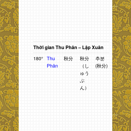
t
g
b
t
P
Thời gian Thu Phân – Lập Xuân
180°
Thu
秋分
秋分
추분
Thời
T
Phân
（し
(秋分)
gian
n
ゅう
giữa
2
ぶ
mùa
t
ん）
thu.
h
n
2
t
đ
t