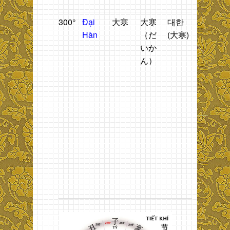
H
300°
Đại
大寒
大寒
대한
Thời
T
Hàn
（だ
(大寒)
tiết rét
n
いか
đậm.
2
ん）
t
h
n
2
t
đ
t
g
b
t
X