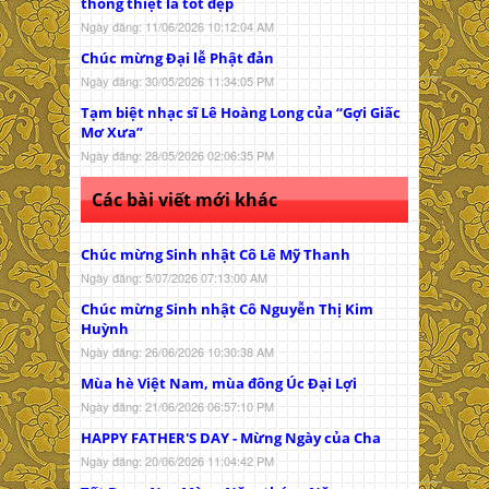
thông thiệt là tốt đẹp
Ngày đăng: 11/06/2026 10:12:04 AM
Chúc mừng Đại lễ Phật đản
Ngày đăng: 30/05/2026 11:34:05 PM
Tạm biệt nhạc sĩ Lê Hoàng Long của “Gợi Giấc
Mơ Xưa”
Ngày đăng: 28/05/2026 02:06:35 PM
Các bài viết mới khác
Chúc mừng Sinh nhật Cô Lê Mỹ Thanh
Ngày đăng: 5/07/2026 07:13:00 AM
Chúc mừng Sinh nhật Cô Nguyễn Thị Kim
Huỳnh
Ngày đăng: 26/06/2026 10:30:38 AM
Mùa hè Việt Nam, mùa đông Úc Đại Lợi
Ngày đăng: 21/06/2026 06:57:10 PM
HAPPY FATHER'S DAY - Mừng Ngày của Cha
Ngày đăng: 20/06/2026 11:04:42 PM