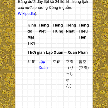
Bảng dưới đây liệt kê 24 tiết khí trong lịch
các nước phương Đông (nguồn:
Wikipedia
):
Kinh
Tiếng
Tiếng
Tiếng
Tiếng
Ý
N
độ
Việt
Trung
Nhật
Triều
nghĩa
d
Mặt
Tiên
l
Trời
Thời gian Lập Xuân – Xuân Phân
315°
Lập
立春
立春
입춘
Thời
T
Xuân
（り
(立春)
gian
n
っし
bắt
t
ゅ
đầu
h
ん）
mùa
n
xuân
t
đ
t