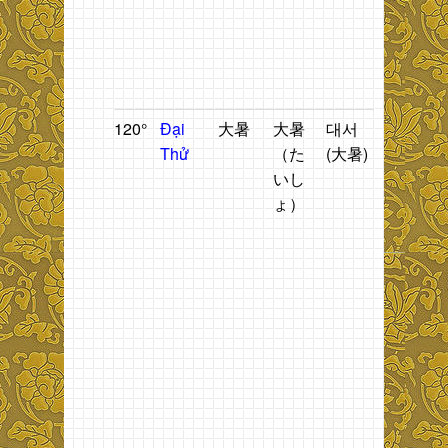
g
b
t
T
120°
Đại
大暑
大暑
대서
Thời
T
Thử
（た
(大暑)
tiết
n
いし
nóng
2
ょ）
oi,
t
nóng
h
nực.
n
2
t
đ
t
g
b
t