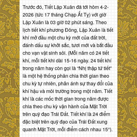
Trước đó, Tiết Lập Xuân đã tới hôm 4-2-
2026 (tức 17 tháng Chạp Ất Tỵ) với giờ
Lập Xuân là 03 giờ 02 phút sáng. Theo
lịch tiết khí phương Đông, Lập Xuân là tiết
khí mở đầu một chu kỳ mới của đất trời,
đánh dấu sự khởi sắc, tươi mới và bắt đầu
cho vạn vật sinh sôi. (Mỗi năm có 24 tiết
khí, mỗi tiết khi dài 15-16 ngày. 24 tiết khí
trong năm hay còn gọi là “Nhị thập tứ tiết”
là một hệ thống phân chia thời gian theo
chu kỳ tự nhiên, phản ánh sự thay đổi của
khí hậu và môi trường trong một năm. Tiết
khí là các mốc thời gian trong năm được
chia theo chu kỳ vận hành của Mặt Trời
trên quỹ đạo Trái Đất. Tiết khí là 24 điểm
đặc biệt trên quỹ đạo của Trái Đất xung
quanh Mặt Trời, mỗi điểm cách nhau 15°).