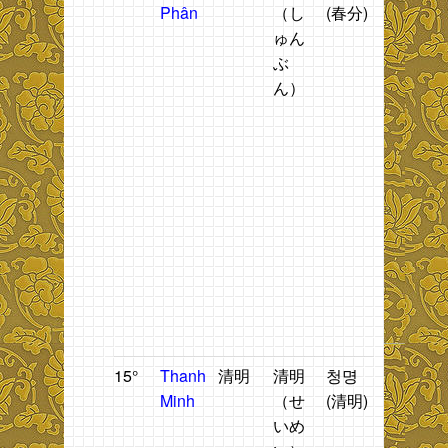
Phân
（し
(春分)
gian
n
ゅん
giữa
2
ぶ
mùa
t
ん）
xuân.
h
n
2
t
đ
t
g
b
ti
T
M
15°
Thanh
清明
清明
청명
Thời
T
Minh
（せ
(清明)
tiết
n
いめ
trong
t