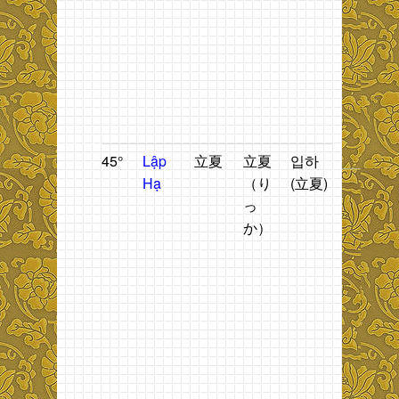
đ
t
g
b
t
H
45°
Lập
立夏
立夏
입하
Thời
T
Hạ
（り
(立夏)
gian
n
っ
bắt
t
か）
đầu
h
mùa
n
hè
.
t
đ
t
g
b
ti