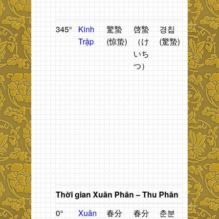
T
345°
Kinh
驚蟄
啓蟄
경칩
Sâu
T
Trập
(惊蛰)
（け
(驚蟄)
nở.
n
いち
t
つ）
h
n
t
đ
t
g
b
ti
X
P
Thời gian Xuân Phân – Thu Phân
0°
Xuân
春分
春分
춘분
Thời
T