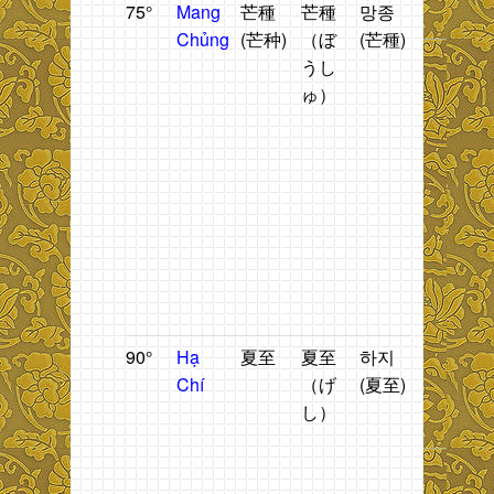
75°
Mang
芒種
芒種
망종
Chòm
T
Chủng
(芒种)
（ぼ
(芒種)
sao
n
うし
Tua
t
ゅ）
Rua
h
bắt
n
đầu
t
mọc.
đ
t
g
b
t
C
90°
Hạ
夏至
夏至
하지
Thời
T
Chí
（げ
(夏至)
gian
n
し）
giữa
2
mùa
t
hè.
h