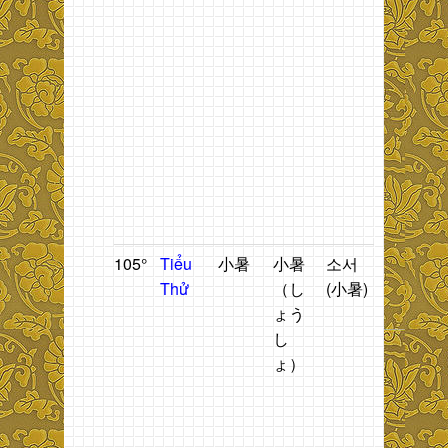
n
2
t
đ
t
g
b
ti
T
T
105°
Tiểu
小暑
小暑
소서
Nóng
T
Thử
（し
(小暑)
nhẹ.
n
ょう
t
し
h
ょ）
n
t
đ
t