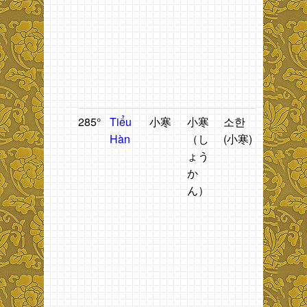
t
g
b
ti
T
H
285°
Tiểu
小寒
小寒
소한
Thời
T
Hàn
（し
(小寒)
tiết rét
n
ょう
nhẹ.
t
か
h
ん）
n
t
đ
t
g
b
t