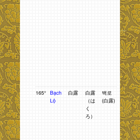
h
n
2
t
đ
t
g
b
ti
B
L
165°
Bạch
白露
白露
백로
Nắng
T
Lộ
（は
(白露)
nhạt.
n
く
t
ろ）
h
n
t
đ