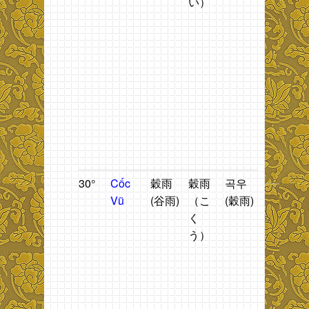
い）
sáng.
h
n
t
đ
t
g
b
ti
C
V
30°
Cốc
穀雨
穀雨
곡우
Mưa
T
Vũ
(谷雨)
（こ
(穀雨)
rào.
n
く
2
う）
t
h
n
2
t