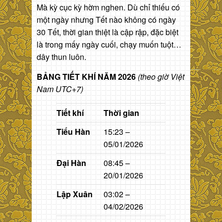
Mà kỳ cục kỳ hờm nghen. Dù chỉ thiếu có
một ngày nhưng Tết nào không có ngày
30 Tết, thời gian thiệt là cập rập, đặc biệt
là trong mấy ngày cuối, chạy muốn tuột…
dây thun luôn.
BẢNG TIẾT KHÍ NĂM 2026
(theo giờ Việt
Nam UTC+7)
Tiết khí
Thời gian
Tiểu Hàn
15:23 –
05/01/2026
Đại Hàn
08:45 –
20/01/2026
Lập Xuân
03:02 –
04/02/2026