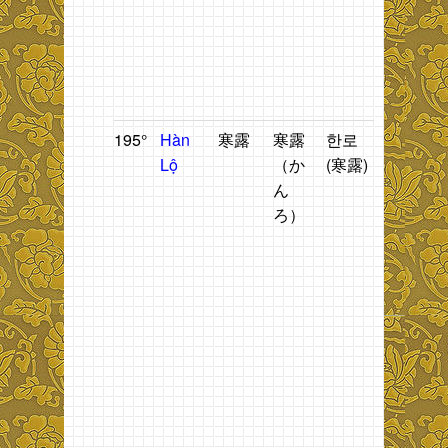
g
b
ti
H
L
195°
Hàn
寒露
寒露
한로
Mát
T
Lộ
（か
(寒露)
mẻ.
n
ん
t
ろ）
1
h
n
t
1
t
g
b
ti
S