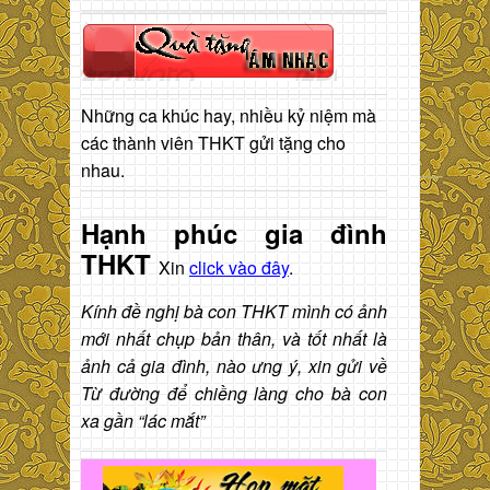
Những ca khúc hay, nhiều kỷ niệm mà
các thành viên THKT gửi tặng cho
nhau.
Hạnh phúc gia đình
THKT
Xin
click vào đây
.
Kính đề nghị bà con THKT mình có ảnh
mới nhất chụp bản thân, và tốt nhất là
ảnh cả gia đình, nào ưng ý, xin gửi về
Từ đường để chiềng làng cho bà con
xa gần “lác mắt”