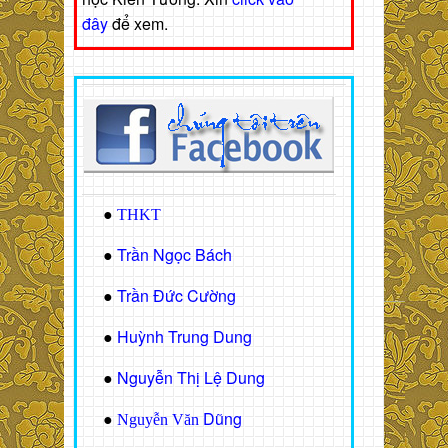
đây
để xem.
●
THKT
Trần Ngọc Bách
●
Trần Đức Cường
●
Huỳnh Trung Dung
●
Nguyễn Thị Lệ Dung
●
Dũng
●
Nguyễn Văn