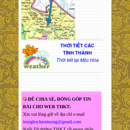
THỜI TIẾT CÁC
TỈNH THÀNH
Thời tiết tại Mộc Hóa
ĐỂ CHIA SẺ, ĐÓNG GÓP TIN
BÀI CHO WEB THKT:
Xin vui lòng gởi về địa chỉ e-mail
trunghockientuong@gmail.com
Ngôi Từ đường THKT rất mong nhận