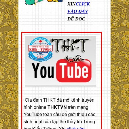
XIN
CLICK
VÀO ĐÂY
ĐỂ ĐỌC
Gia đình THKT đã mở kênh truyền
hình online
THKTVN
trên mạng
YouTube toàn cầu để giới thiệu các
sinh hoạt của tập thể thầy trò Trung
học Kiến Tường. Xin
click vào