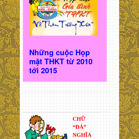
Những cuộc Họp
mặt THKT t
ừ 2010
t
ới 2015
CHỮ
“ĐÁ”
NGHĨA