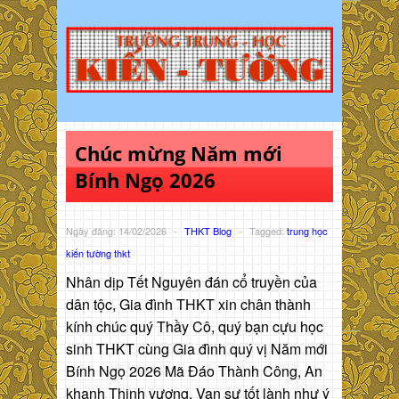
Chúc mừng Năm mới
Bính Ngọ 2026
Ngày đăng: 14/02/2026
-
THKT Blog
-
Tagged:
trung học
kiến tường thkt
Nhân dịp Tết Nguyên đán cổ truyền của
dân tộc, Gia đình THKT xin chân thành
kính chúc quý Thầy Cô, quý bạn cựu học
sinh THKT cùng Gia đình quý vị Năm mới
Bính Ngọ 2026 Mã Đáo Thành Công, An
khanh Thịnh vượng, Vạn sự tốt lành như ý