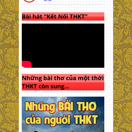
Bài hát “Kết Nối THKT”
Những bài thơ của một thời
THKT còn sung…