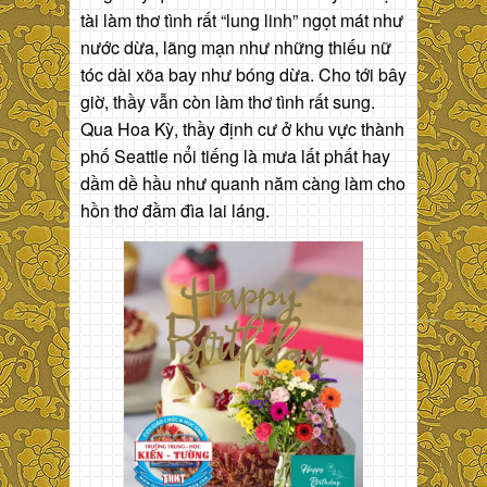
tài làm thơ tình rất “lung linh” ngọt mát như
nước dừa, lãng mạn như những thiếu nữ
tóc dài xõa bay như bóng dừa. Cho tới bây
giờ, thầy vẫn còn làm thơ tình rất sung.
Qua Hoa Kỳ, thầy định cư ở khu vực thành
phố Seattle nổi tiếng là mưa lất phất hay
dầm dề hầu như quanh năm càng làm cho
hồn thơ đầm đìa lai láng.