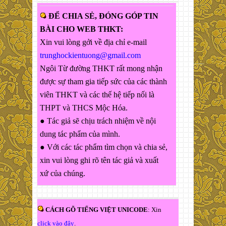
ĐỂ CHIA SẺ, ĐÓNG GÓP TIN
BÀI CHO WEB THKT:
Xin vui lòng gởi về địa chỉ e-mail
trunghockientuong@gmail.com
Ngôi Từ đường THKT rất mong nhận
được sự tham gia tiếp sức của các thành
viên THKT và các thế hệ tiếp nối là
THPT và THCS Mộc Hóa.
● Tác giả sẽ chịu trách nhiệm về nội
dung tác phẩm của mình.
● Với các tác phẩm tìm chọn và chia sẻ,
xin vui lòng ghi rõ tên tác giả và xuất
xứ của chúng.
CÁCH GÕ TIẾNG VIỆT UNICODE
: Xin
click vào đây
.