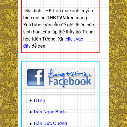
Gia đình THKT đã mở kênh truyền
hình online
THKTVN
trên mạng
YouTube toàn cầu để giới thiệu các
sinh hoạt của tập thể thầy trò Trung
học Kiến Tường. Xin
click vào
đây
để xem.
●
THKT
Trần Ngọc Bách
●
Trần Đức Cường
●