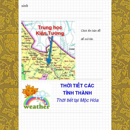
sinh
Click lên bản đồ
để mở lớn.
THỜI TIẾT CÁC
TỈNH THÀNH
Thời tiết tại Mộc Hóa