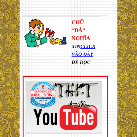
CHỮ
“ĐÁ”
NGHĨA
XIN
CLICK
VÀO ĐÂY
ĐỂ ĐỌC