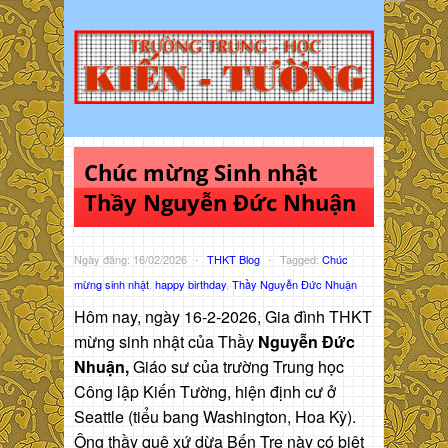
Chúc mừng Sinh nhật
Thầy Nguyễn Đức Nhuận
Ngày đăng: 16/02/2026
-
THKT Blog
-
Tagged:
Chúc
mừng sinh nhật
,
happy birthday
,
Thầy Nguyễn Đức Nhuận
Hôm nay, ngày 16-2-2026, Gia đình THKT
mừng sinh nhật của Thầy
Nguyễn Đức
Nhuận,
Giáo sư của trường Trung học
Công lập Kiến Tường, hiện định cư ở
Seattle (tiểu bang Washington, Hoa Kỳ).
Ông thầy quê xứ dừa Bến Tre này có biệt