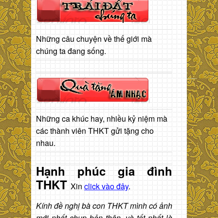
Những câu chuyện về thế giới mà
chúng ta đang sống.
Những ca khúc hay, nhiều kỷ niệm mà
các thành viên THKT gửi tặng cho
nhau.
Hạnh phúc gia đình
THKT
Xin
click vào đây
.
Kính đề nghị bà con THKT mình có ảnh
mới nhất chụp bản thân, và tốt nhất là