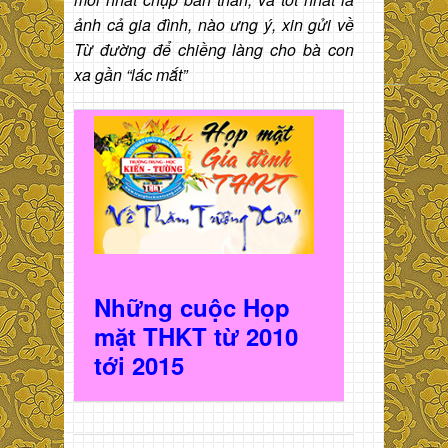
ảnh cả gia đình, nào ưng ý, xin gửi về
Từ đường để chiềng làng cho bà con
xa gần “lác mắt”
Những cuộc Họp
mặt THKT t
ừ 2010
t
ới 2015