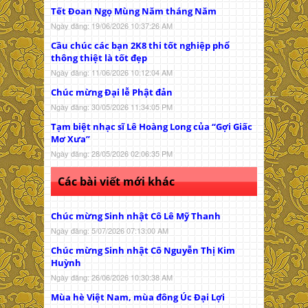
Tết Đoan Ngọ Mùng Năm tháng Năm
Ngày đăng: 19/06/2026 10:37:26 AM
Cầu chúc các bạn 2K8 thi tốt nghiệp phổ
thông thiệt là tốt đẹp
Ngày đăng: 11/06/2026 10:12:04 AM
Chúc mừng Đại lễ Phật đản
Ngày đăng: 30/05/2026 11:34:05 PM
Tạm biệt nhạc sĩ Lê Hoàng Long của “Gợi Giấc
Mơ Xưa”
Ngày đăng: 28/05/2026 02:06:35 PM
Các bài viết mới khác
Chúc mừng Sinh nhật Cô Lê Mỹ Thanh
Ngày đăng: 5/07/2026 07:13:00 AM
Chúc mừng Sinh nhật Cô Nguyễn Thị Kim
Huỳnh
Ngày đăng: 26/06/2026 10:30:38 AM
Mùa hè Việt Nam, mùa đông Úc Đại Lợi