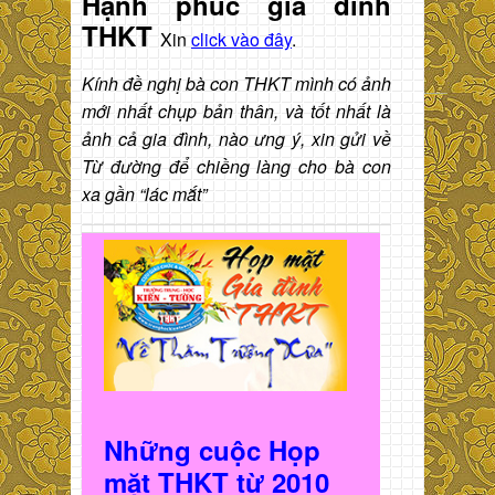
Hạnh phúc gia đình
THKT
Xin
click vào đây
.
Kính đề nghị bà con THKT mình có ảnh
mới nhất chụp bản thân, và tốt nhất là
ảnh cả gia đình, nào ưng ý, xin gửi về
Từ đường để chiềng làng cho bà con
xa gần “lác mắt”
Những cuộc Họp
mặt THKT t
ừ 2010