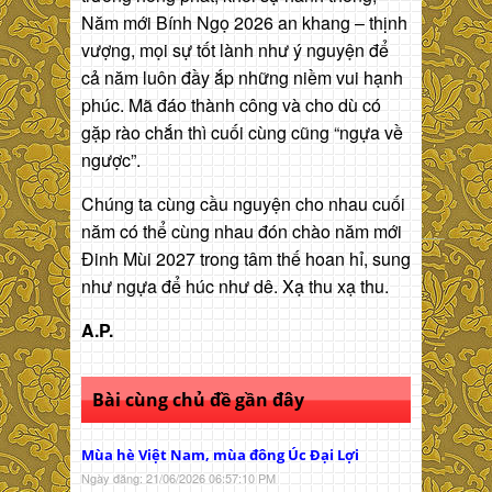
Năm mới Bính Ngọ 2026 an khang – thịnh
vượng, mọi sự tốt lành như ý nguyện để
cả năm luôn đầy ắp những niềm vui hạnh
phúc. Mã đáo thành công và cho dù có
gặp rào chắn thì cuối cùng cũng “ngựa về
ngược”.
Chúng ta cùng cầu nguyện cho nhau cuối
năm có thể cùng nhau đón chào năm mới
Đinh Mùi 2027 trong tâm thế hoan hỉ, sung
như ngựa để húc như dê. Xạ thu xạ thu.
A.P.
Bài cùng chủ đề gần đây
Mùa hè Việt Nam, mùa đông Úc Đại Lợi
Ngày đăng: 21/06/2026 06:57:10 PM