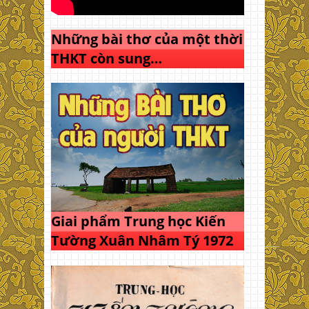
Những bài thơ của một thời
THKT còn sung…
Giai phẩm Trung học Kiến
Tường Xuân Nhâm Tý 1972