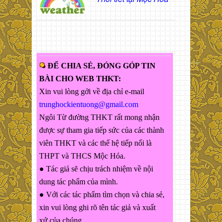
ĐỂ CHIA SẺ, ĐÓNG GÓP TIN
BÀI CHO WEB THKT:
Xin vui lòng gởi về địa chỉ e-mail
trunghockientuong@gmail.com
Ngôi Từ đường THKT rất mong nhận
được sự tham gia tiếp sức của các thành
viên THKT và các thế hệ tiếp nối là
THPT và THCS Mộc Hóa.
● Tác giả sẽ chịu trách nhiệm về nội
dung tác phẩm của mình.
● Với các tác phẩm tìm chọn và chia sẻ,
xin vui lòng ghi rõ tên tác giả và xuất
xứ của chúng.