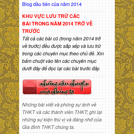
Blog dầu tiên của năm 2014
KHU VỰC LƯU TRỮ CÁC
BÀI
TRONG NĂM 2014 TRỞ VỀ
TRƯỚC
Tất cả các bài cũ (trong năm 2014 trở
về trước) đều được sắp xếp và lưu trữ
trong các chuyên mục theo chủ đề. Xin
bấm chuột vào tên các chuyên mục
dưới đây để đọc lại các bài trước đây.
Những bài viết và phóng sự ảnh về
THKT và các thành viên THKT; ghi lại
những sự kiện thú vị và đáng nhớ của
Gia đình THKT chúng ta.