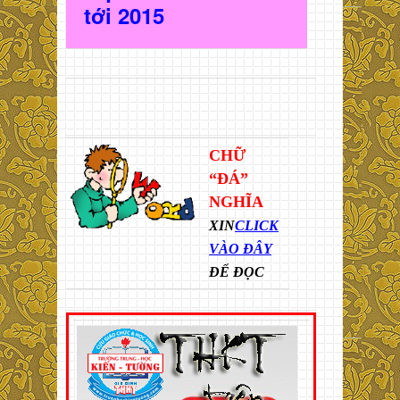
t
ới 2015
CHỮ
“ĐÁ”
NGHĨA
XIN
CLICK
VÀO ĐÂY
ĐỂ ĐỌC