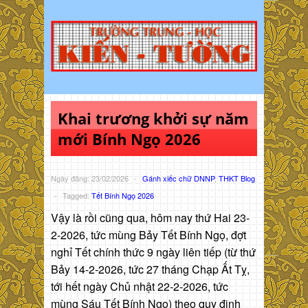
Khai trương khởi sự năm
mới Bính Ngọ 2026
Ngày đăng: 23/02/2026
-
Gánh xiếc chữ DNNP
,
THKT Blog
-
Tagged:
Tết Bính Ngọ 2026
Vậy là rồi cũng qua, hôm nay thứ Hai 23-
2-2026, tức mùng Bảy Tết Bính Ngọ, đợt
nghỉ Tết chính thức 9 ngày liên tiếp (từ thứ
Bảy 14-2-2026, tức 27 tháng Chạp Ất Tỵ,
tới hết ngày Chủ nhật 22-2-2026, tức
mùng Sáu Tết Bính Ngọ) theo quy định