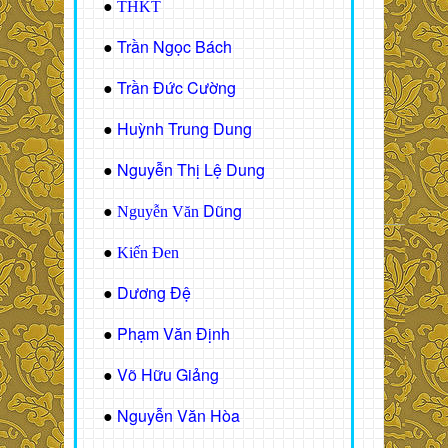
●
THKT
Trần Ngọc Bách
●
Trần Đức Cường
●
Huỳnh Trung Dung
●
Nguyễn Thị Lệ Dung
●
Dũng
●
Nguyễn Văn
●
Kiến Đen
Dương Đệ
●
Phạm Văn Định
●
Võ Hữu Giảng
●
Nguyễn Văn Hòa
●