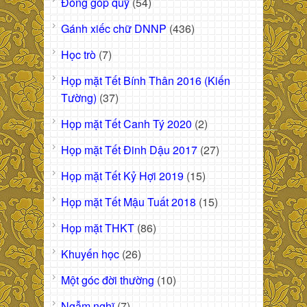
Đóng góp quỹ
(54)
Gánh xiếc chữ DNNP
(436)
Học trò
(7)
Họp mặt Tết Bính Thân 2016 (Kiến
Tường)
(37)
Họp mặt Tết Canh Tý 2020
(2)
Họp mặt Tết Đinh Dậu 2017
(27)
Họp mặt Tết Kỷ Hợi 2019
(15)
Họp mặt Tết Mậu Tuất 2018
(15)
Họp mặt THKT
(86)
Khuyến học
(26)
Một góc đời thường
(10)
Ngẫm nghĩ
(7)