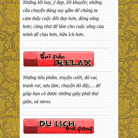
Những lời hay, ý đẹp, lời khuyên; những
câu chuyện đáng suy gẫm để chúng ta
cảm thấy cuộc đời đẹp hơn, đáng sống
hơn; cũng như để làm cho cuộc sống của
mình dễ chịu hơn, hữu ích hơn.
Những tiểu phẩm, truyện cười, đố vui,
tranh vui, sưu tầm, chuyện đó đây,… để
giúp bạn có được những giây phút thư
giãn, xả stress.