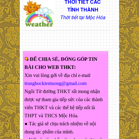
THỜI TIẾT CÁC
TỈNH THÀNH
Thời tiết tại Mộc Hóa
ĐỂ CHIA SẺ, ĐÓNG GÓP TIN
BÀI CHO WEB THKT:
Xin vui lòng gởi về địa chỉ e-mail
trunghockientuong@gmail.com
Ngôi Từ đường THKT rất mong nhận
được sự tham gia tiếp sức của các thành
viên THKT và các thế hệ tiếp nối là
THPT và THCS Mộc Hóa.
● Tác giả sẽ chịu trách nhiệm về nội
dung tác phẩm của mình.