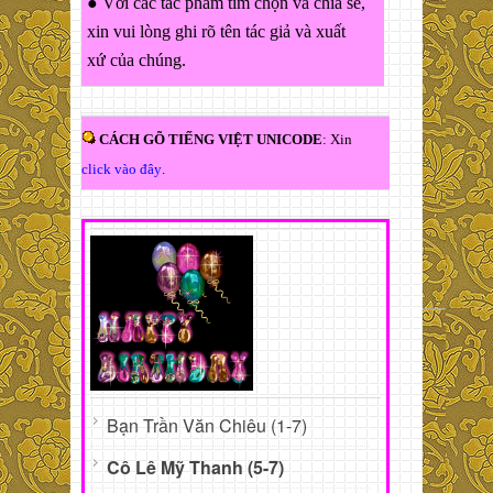
● Với các tác phẩm tìm chọn và chia sẻ,
xin vui lòng ghi rõ tên tác giả và xuất
xứ của chúng.
CÁCH GÕ TIẾNG VIỆT UNICODE
: Xin
click vào đây
.
Bạn Trần Văn Chiêu (1-7)
Cô Lê Mỹ Thanh (5-7)