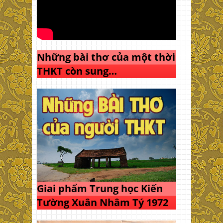
Những bài thơ của một thời
THKT còn sung…
Giai phẩm Trung học Kiến
Tường Xuân Nhâm Tý 1972