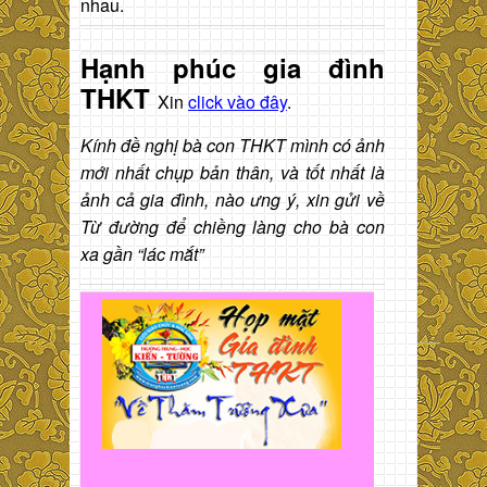
nhau.
Hạnh phúc gia đình
THKT
Xin
click vào đây
.
Kính đề nghị bà con THKT mình có ảnh
mới nhất chụp bản thân, và tốt nhất là
ảnh cả gia đình, nào ưng ý, xin gửi về
Từ đường để chiềng làng cho bà con
xa gần “lác mắt”