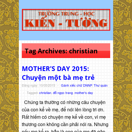
Tag Archives:
christian
MOTHER’S DAY 2015:
Chuyện một bà mẹ trẻ
Đăng ngày: 10/05/2015
-
Gánh xiếc chữ DNNP
,
Thư quán
-
Tagged:
christian
,
đỗ ngọc trang
,
mother's day
Chúng ta thường có những câu chuyện
của con kể về mẹ, để nói lên lòng tri ơn.
Rất hiếm có chuyện mẹ kể về con, vì mẹ
thương con không cần phải nói ra. Nhưng
nếu mẹ kể ra, hẳn là con của mẹ đã gặp