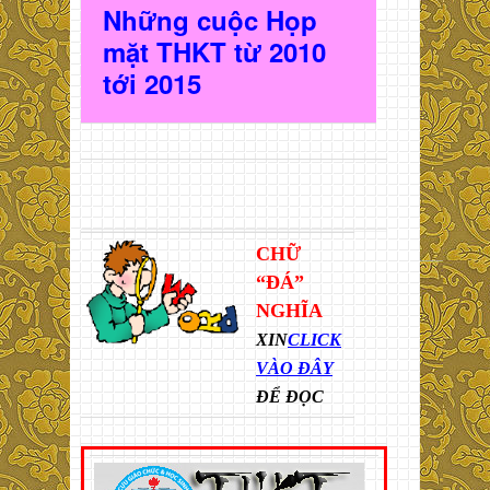
Những cuộc Họp
mặt THKT t
ừ 2010
t
ới 2015
CHỮ
“ĐÁ”
NGHĨA
XIN
CLICK
VÀO ĐÂY
ĐỂ ĐỌC