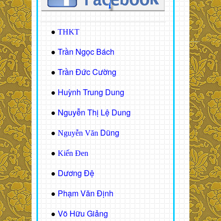
●
THKT
Trần Ngọc Bách
●
Trần Đức Cường
●
Huỳnh Trung Dung
●
Nguyễn Thị Lệ Dung
●
Dũng
●
Nguyễn Văn
●
Kiến Đen
Dương Đệ
●
Phạm Văn Định
●
Võ Hữu Giảng
●