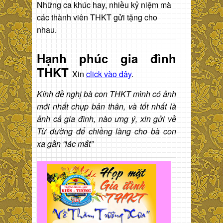
Những ca khúc hay, nhiều kỷ niệm mà
các thành viên THKT gửi tặng cho
nhau.
Hạnh phúc gia đình
THKT
Xin
click vào đây
.
Kính đề nghị bà con THKT mình có ảnh
mới nhất chụp bản thân, và tốt nhất là
ảnh cả gia đình, nào ưng ý, xin gửi về
Từ đường để chiềng làng cho bà con
xa gần “lác mắt”