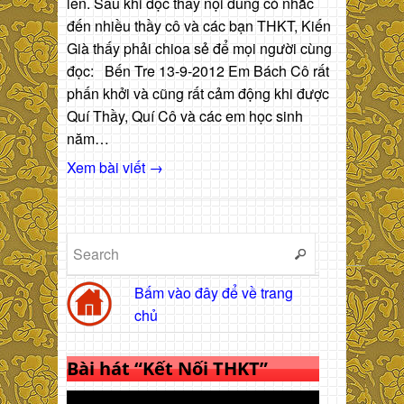
lên. Sau khi đọc thấy nội dung có nhắc
đến nhiều thầy cô và các bạn THKT, Kiến
Già thấy phải chioa sẻ để mọi người cùng
đọc: Bến Tre 13-9-2012 Em Bách Cô rất
phấn khởi và cũng rất cảm động khi được
Quí Thầy, Quí Cô và các em học sinh
năm…
Xem bài viết →
Bấm vào đây để về trang
chủ
Bài hát “Kết Nối THKT”