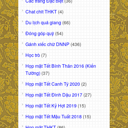
Các trang Đặc biệt
(36)
Chat chit THKT
(4)
Du lịch quá giang
(66)
Đóng góp quỹ
(54)
Gánh xiếc chữ DNNP
(436)
Học trò
(7)
Họp mặt Tết Bính Thân 2016 (Kiến
Tường)
(37)
Họp mặt Tết Canh Tý 2020
(2)
Họp mặt Tết Đinh Dậu 2017
(27)
Họp mặt Tết Kỷ Hợi 2019
(15)
Họp mặt Tết Mậu Tuất 2018
(15)
Họp mặt THKT
(86)