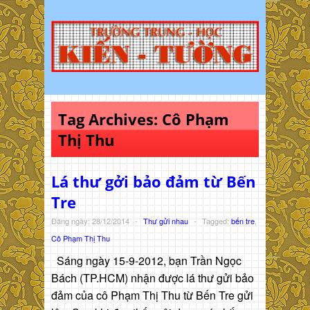
Tag Archives:
Cô Phạm
Thị Thu
Lá thư gởi bảo đảm từ Bến
Tre
Đăng ngày: 28/12/2014
-
Thư gửi nhau
-
Tagged:
bến tre
,
Cô Phạm Thị Thu
Sáng ngày 15-9-2012, bạn Trần Ngọc
Bách (TP.HCM) nhận được lá thư gửi bảo
đảm của cô Phạm Thị Thu từ Bến Tre gửi