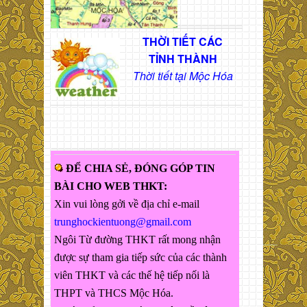
THỜI TIẾT CÁC
TỈNH THÀNH
Thời tiết tại Mộc Hóa
ĐỂ CHIA SẺ, ĐÓNG GÓP TIN
BÀI CHO WEB THKT:
Xin vui lòng gởi về địa chỉ e-mail
trunghockientuong@gmail.com
Ngôi Từ đường THKT rất mong nhận
được sự tham gia tiếp sức của các thành
viên THKT và các thế hệ tiếp nối là
THPT và THCS Mộc Hóa.