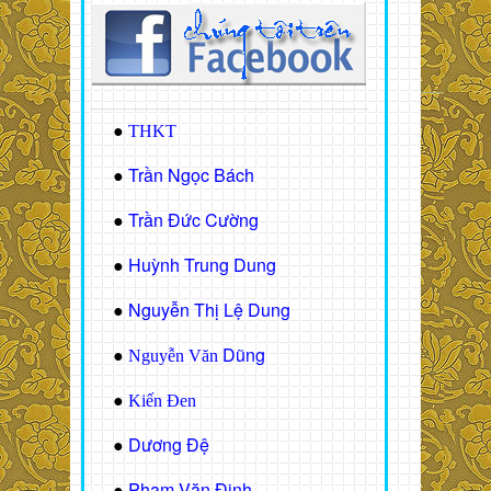
●
THKT
Trần Ngọc Bách
●
Trần Đức Cường
●
Huỳnh Trung Dung
●
Nguyễn Thị Lệ Dung
●
Dũng
●
Nguyễn Văn
●
Kiến Đen
Dương Đệ
●
Phạm Văn Định
●