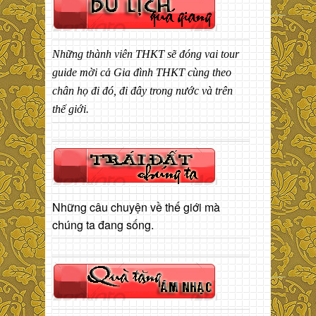
Những thành viên THKT sẽ đóng vai tour
guide mời cả Gia đình THKT cùng theo
chân họ đi đó, đi đây trong nước và trên
thế giới.
Những câu chuyện về thế giới mà
chúng ta đang sống.