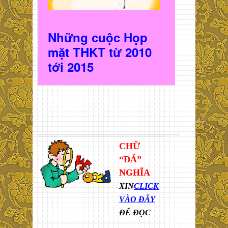
Những cuộc Họp
mặt THKT t
ừ 2010
t
ới 2015
CHỮ
“ĐÁ”
NGHĨA
XIN
CLICK
VÀO ĐÂY
ĐỂ ĐỌC