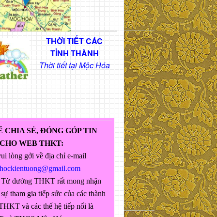
THỜI TIẾT CÁC
TỈNH THÀNH
Thời tiết tại Mộc Hóa
Ể CHIA SẺ, ĐÓNG GÓP TIN
 CHO WEB THKT:
ui lòng gởi về địa chỉ e-mail
ghockientuong@gmail.com
 Từ đường THKT rất mong nhận
sự tham gia tiếp sức của các thành
THKT và các thế hệ tiếp nối là