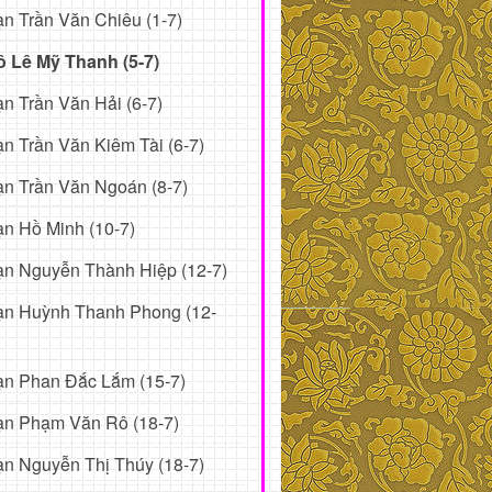
n Trần Văn Chiêu (1-7)
ô Lê Mỹ Thanh (5-7)
n Trần Văn Hải (6-7)
n Trần Văn Kiêm Tài (6-7)
n Trần Văn Ngoán (8-7)
n Hồ Minh (10-7)
n Nguyễn Thành Hiệp (12-7)
ạn Huỳnh Thanh Phong (12-
ạn Phan Đắc Lắm (15-7)
ạn Phạm Văn Rô (18-7)
n Nguyễn Thị Thúy (18-7)