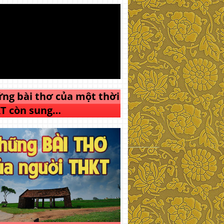
ng bài thơ của một thời
T còn sung…