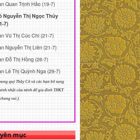
n Quan Trịnh Hảo (19-7)
ô Nguyễn Thị Ngọc Thủy
1-7)
n Vũ Thị Cúc Chi (21-7)
n Nguyễn Thị Liên (21-7)
n Đỗ Thị Hồng (26-7)
n Lê Thị Quỳnh Nga (29-7)
mong quý Thầy Cô và các bạn bổ sung
sinh nhật của mình để gia đình THKT
chung vui.)
yên mục