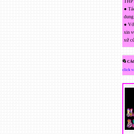
THPT
● Tác
dung
● Với
xin v
xứ c
CÁC
click 