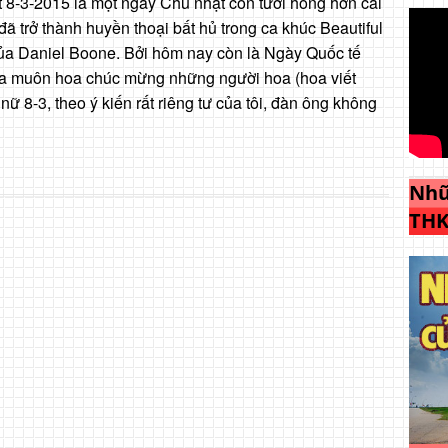
8-3-2015 là một ngày Chủ nhật còn tươi hồng hơn cái
ã trở thành huyền thoại bất hủ trong ca khúc Beautiful
a Daniel Boone. Bởi hôm nay còn là Ngày Quốc tế
a muôn hoa chúc mừng những người hoa (hoa viết
 8-3, theo ý kiến rất riêng tư của tôi, đàn ông không
Nhữ
THK