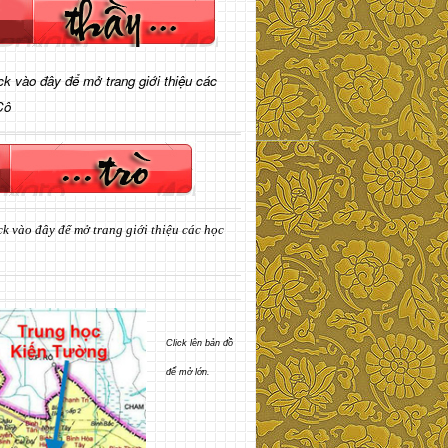
ick vào đây để mở trang giới thiệu các
Cô
ck vào đây để mở trang giới thiệu các học
Click lên bản đồ
để mở lớn.