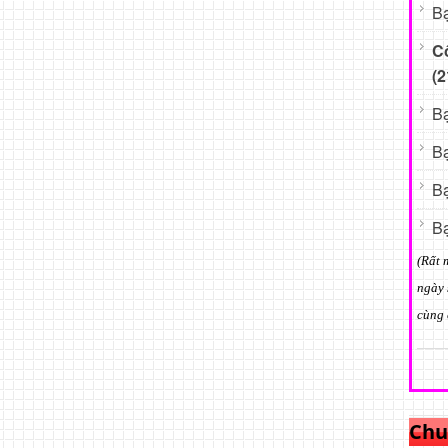
Bạ
C
(2
Bạ
Bạ
Bạ
Bạ
(Rất 
ngày 
cùng 
Chu