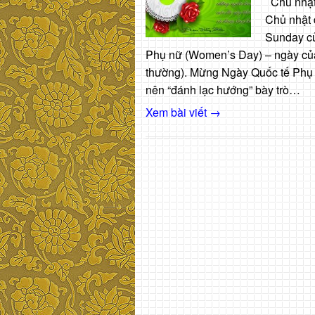
Chủ nhật 
Chủ nhật đ
Sunday củ
Phụ nữ (Women’s Day) – ngày củ
thường). Mừng Ngày Quốc tế Phụ nữ
nên “đánh lạc hướng” bày trò…
Xem bài viết →