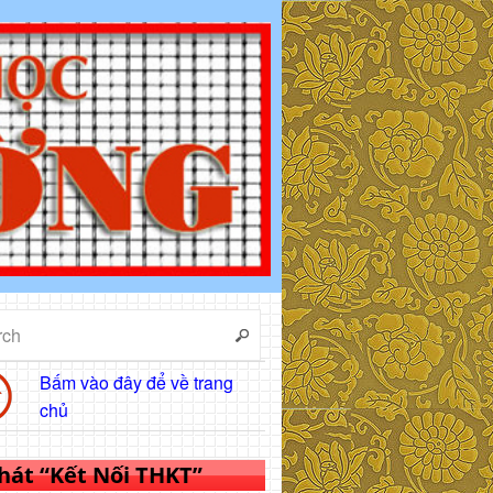
Bấm vào đây để về trang
chủ
 hát “Kết Nối THKT”