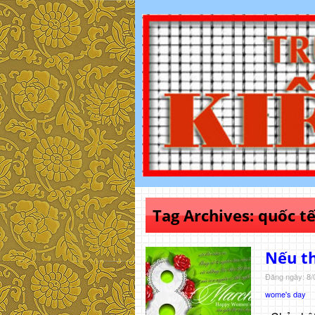
Tag Archives:
quốc t
Nếu th
Đăng ngày: 8/
wome's day