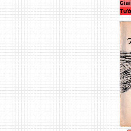
Gia
Tườ