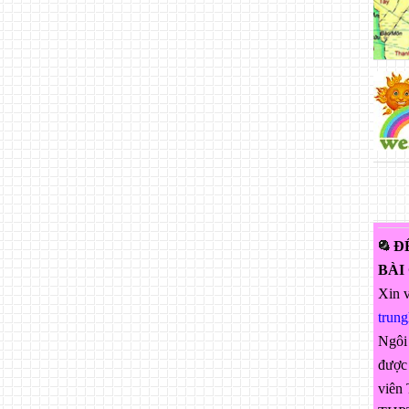
Đ
BÀI
Xin v
trun
Ngôi
được 
viên 