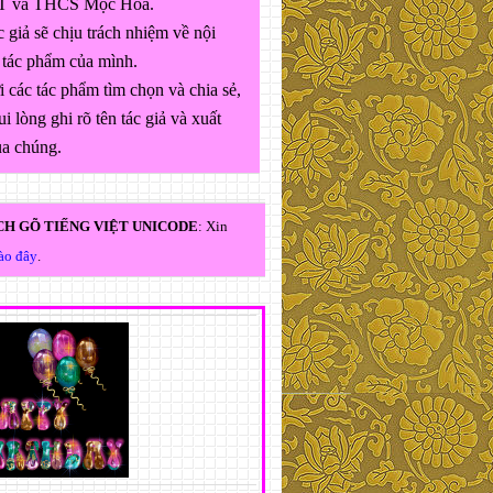
 và THCS Mộc Hóa.
 giả sẽ chịu trách nhiệm về nội
 tác phẩm của mình.
 các tác phẩm tìm chọn và chia sẻ,
ui lòng ghi rõ tên tác giả và xuất
ủa chúng.
H GÕ TIẾNG VIỆT UNICODE
: Xin
vào đây
.