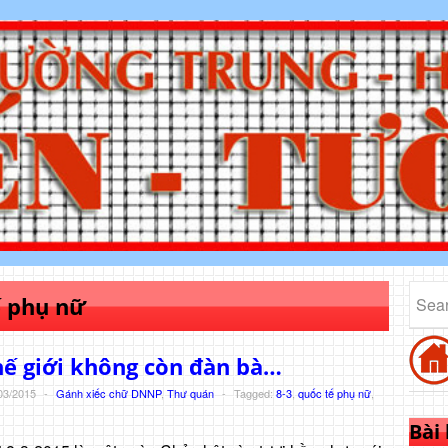
ế phụ nữ
ế giới không còn đàn bà…
03/2015
-
Gánh xiếc chữ DNNP
,
Thư quán
-
Tagged:
8-3
,
quốc tế phụ nữ
,
Bài