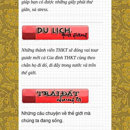
giúp bạn có được những giây phút thư
giãn, xả stress.
Những thành viên THKT sẽ đóng vai tour
guide mời cả Gia đình THKT cùng theo
chân họ đi đó, đi đây trong nước và trên
thế giới.
Những câu chuyện về thế giới mà
chúng ta đang sống.