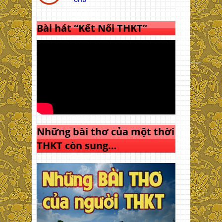
Bài hát “Kết Nối THKT”
Những bài thơ của một thời
THKT còn sung…