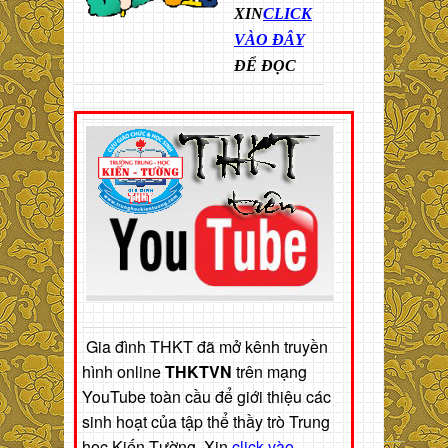
XIN
CLICK
VÀO ĐÂY
ĐỂ ĐỌC
Gia đình THKT đã mở kênh truyền
hình online
THKTVN
trên mạng
YouTube toàn cầu để giới thiệu các
sinh hoạt của tập thể thầy trò Trung
học Kiến Tường. Xin
click vào