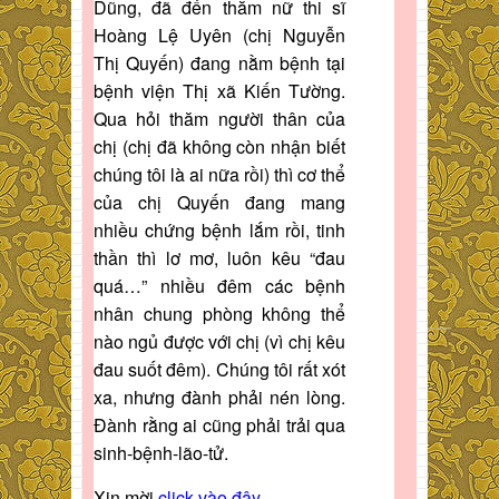
Dũng, đã đến thăm nữ thi sĩ
Hoàng Lệ Uyên (chị Nguyễn
Thị Quyến) đang nằm bệnh tại
bệnh viện Thị xã Kiến Tường.
Qua hỏi thăm người thân của
chị (chị đã không còn nhận biết
chúng tôi là ai nữa rồi) thì cơ thể
của chị Quyến đang mang
nhiều chứng bệnh lắm rồi, tinh
thần thì lơ mơ, luôn kêu “đau
quá…” nhiều đêm các bệnh
nhân chung phòng không thể
nào ngủ được với chị (vì chị kêu
đau suốt đêm). Chúng tôi rất xót
xa, nhưng đành phải nén lòng.
Đành rằng ai cũng phải trải qua
sinh-bệnh-lão-tử.
Xin mời
click vào đây
.