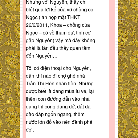
Nhưng với Nguyễn, thầy chỉ
biết qua lời kể của vợ chồng cô
Ngọc (lần họp mặt THKT
26/6/2011, Khoa – chồng của
Ngọc – có về tham dự, tình cờ
gặp Nguyễn) vậy mà đây không
phải là lần đầu thầy quan tâm
đến Nguyễn…
Tôi có điện thoại cho Nguyễn,
dặn khi nào đi chợ ghé nhà
Trần Thị Hên nhận tiền. Nhưng
được biết là đang mùa lũ về, lại
thêm con đường dẫn vào nhà
đang thi công dang dở, đất đá
đào đắp ngổn ngang, thêm
nước lớn đổ vào nên đành phải
đợi.