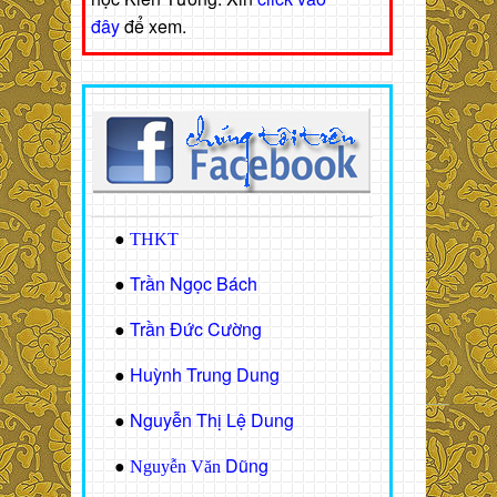
đây
để xem.
●
THKT
Trần Ngọc Bách
●
Trần Đức Cường
●
Huỳnh Trung Dung
●
Nguyễn Thị Lệ Dung
●
Dũng
●
Nguyễn Văn