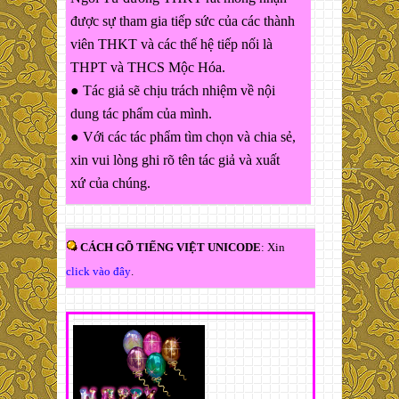
được sự tham gia tiếp sức của các thành
viên THKT và các thế hệ tiếp nối là
THPT và THCS Mộc Hóa.
● Tác giả sẽ chịu trách nhiệm về nội
dung tác phẩm của mình.
● Với các tác phẩm tìm chọn và chia sẻ,
xin vui lòng ghi rõ tên tác giả và xuất
xứ của chúng.
CÁCH GÕ TIẾNG VIỆT UNICODE
: Xin
click vào đây
.