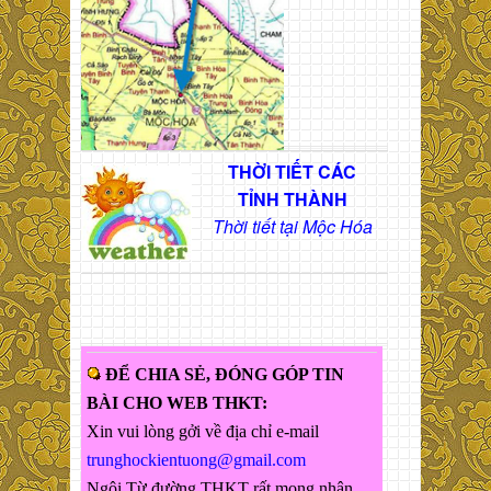
THỜI TIẾT CÁC
TỈNH THÀNH
Thời tiết tại Mộc Hóa
ĐỂ CHIA SẺ, ĐÓNG GÓP TIN
BÀI CHO WEB THKT:
Xin vui lòng gởi về địa chỉ e-mail
trunghockientuong@gmail.com
Ngôi Từ đường THKT rất mong nhận