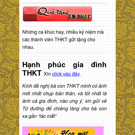
Những ca khúc hay, nhiều kỷ niệm mà
các thành viên THKT gửi tặng cho
nhau.
Hạnh phúc gia đình
THKT
Xin
click vào đây
.
Kính đề nghị bà con THKT mình có ảnh
mới nhất chụp bản thân, và tốt nhất là
ảnh cả gia đình, nào ưng ý, xin gửi về
Từ đường để chiềng làng cho bà con
xa gần “lác mắt”