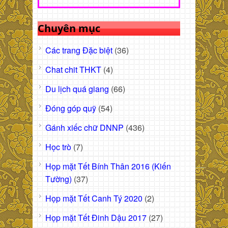
Chuyên mục
Các trang Đặc biệt
(36)
Chat chit THKT
(4)
Du lịch quá giang
(66)
Đóng góp quỹ
(54)
Gánh xiếc chữ DNNP
(436)
Học trò
(7)
Họp mặt Tết Bính Thân 2016 (Kiến
Tường)
(37)
Họp mặt Tết Canh Tý 2020
(2)
Họp mặt Tết Đinh Dậu 2017
(27)