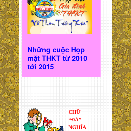
Những cuộc Họp
mặt THKT t
ừ 2010
t
ới 2015
CHỮ
“ĐÁ”
NGHĨA