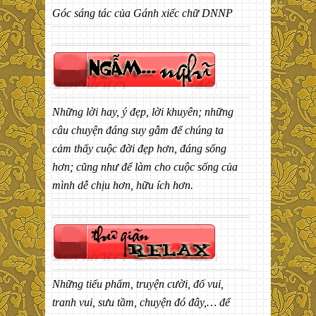
Góc sáng tác của Gánh xiếc chữ DNNP
Những lời hay, ý đẹp, lời khuyên; những
câu chuyện đáng suy gẫm để chúng ta
cảm thấy cuộc đời đẹp hơn, đáng sống
hơn; cũng như để làm cho cuộc sống của
mình dễ chịu hơn, hữu ích hơn.
Những tiểu phẩm, truyện cười, đố vui,
tranh vui, sưu tầm, chuyện đó đây,… để