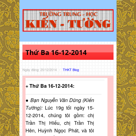
Thứ Ba 16-12-2014
Ngày đăng: 20/12/2014
-
THKT Blog
+ Thứ Ba 16-12-2014:
● Bạn Nguyễn Văn Dũng (Kiến
Tường
):
Lúc 19g tối ngày 15-
12-2014, chúng tôi gồm: chị
Trần Thị Hiếu, chị Trần Thị
Hên, Huỳnh Ngọc Phát, và tôi