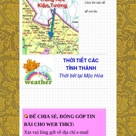
Click lên bản đồ
để mở lớn.
THỜI TIẾT CÁC
TỈNH THÀNH
Thời tiết tại Mộc Hóa
ĐỂ CHIA SẺ, ĐÓNG GÓP TIN
BÀI CHO WEB THKT:
Xin vui lòng gởi về địa chỉ e-mail