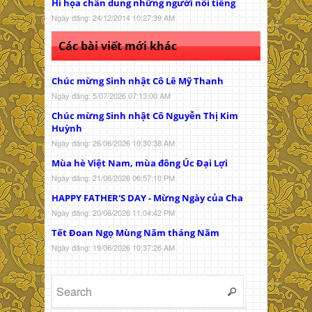
Hí họa chân dung những người nổi tiếng
Ngày đăng: 24/12/2014 10:27:39 AM
Các bài viết mới khác
Chúc mừng Sinh nhật Cô Lê Mỹ Thanh
Ngày đăng: 5/07/2026 07:13:00 AM
Chúc mừng Sinh nhật Cô Nguyễn Thị Kim
Huỳnh
Ngày đăng: 26/06/2026 10:30:38 AM
Mùa hè Việt Nam, mùa đông Úc Đại Lợi
Ngày đăng: 21/06/2026 06:57:10 PM
HAPPY FATHER'S DAY - Mừng Ngày của Cha
Ngày đăng: 20/06/2026 11:04:42 PM
Tết Đoan Ngọ Mùng Năm tháng Năm
Ngày đăng: 19/06/2026 10:37:26 AM