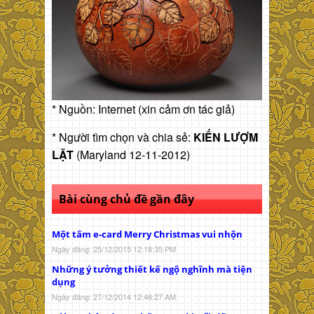
* Nguồn: Internet (xin cảm ơn tác giả)
* Người tìm chọn và chia sẻ:
KIẾN LƯỢM
LẶT
(Maryland 12-11-2012)
Bài cùng chủ đề gần đây
Một tấm e-card Merry Christmas vui nhộn
Ngày đăng: 25/12/2015 12:18:35 PM
Những ý tưởng thiết kế ngộ nghĩnh mà tiện
dụng
Ngày đăng: 27/12/2014 12:46:27 AM