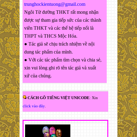
trunghockientuong@gmail.com
Ngôi Từ đường THKT rất mong nhận
được sự tham gia tiếp sức của các thành
viên THKT và các thế hệ tiếp nối là
THPT và THCS Mộc Hóa.
● Tác giả sẽ chịu trách nhiệm về nội
dung tác phẩm của mình.
● Với các tác phẩm tìm chọn và chia sẻ,
xin vui lòng ghi rõ tên tác giả và xuất
xứ của chúng.
CÁCH GÕ TIẾNG VIỆT UNICODE
: Xin
click vào đây
.