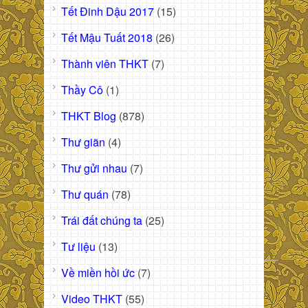
Tết Đinh Dậu 2017
(15)
Tết Mậu Tuất 2018
(26)
Thành viên THKT
(7)
Thầy Cô
(1)
THKT Blog
(878)
Thư giãn
(4)
Thư gửi nhau
(7)
Thư quán
(78)
Trái đất chúng ta
(25)
Tư liệu
(13)
Về miền hồi ức
(7)
Video THKT
(55)