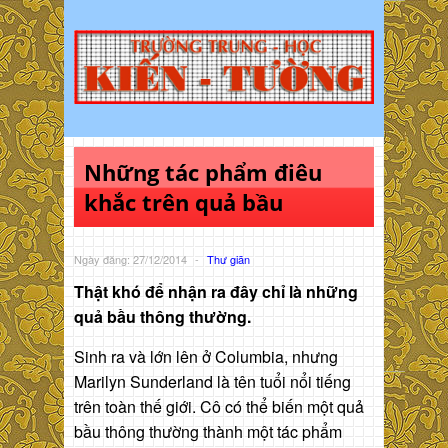
Những tác phẩm điêu
khắc trên quả bầu
Ngày đăng: 27/12/2014
-
Thư giãn
Thật khó để nhận ra đây chỉ là những
quả bầu thông thường.
Sinh ra và lớn lên ở Columbia, nhưng
Marilyn Sunderland là tên tuổi nổi tiếng
trên toàn thế giới. Cô có thể biến một quả
bầu thông thường thành một tác phẩm