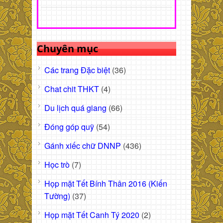
Chuyên mục
Các trang Đặc biệt
(36)
Chat chit THKT
(4)
Du lịch quá giang
(66)
Đóng góp quỹ
(54)
Gánh xiếc chữ DNNP
(436)
Học trò
(7)
Họp mặt Tết Bính Thân 2016 (Kiến
Tường)
(37)
Họp mặt Tết Canh Tý 2020
(2)