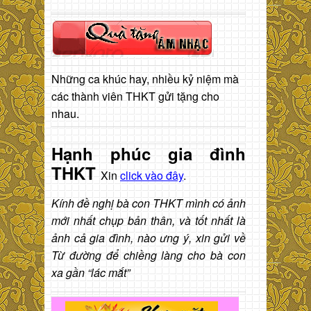
Những ca khúc hay, nhiều kỷ niệm mà
các thành viên THKT gửi tặng cho
nhau.
Hạnh phúc gia đình
THKT
Xin
click vào đây
.
Kính đề nghị bà con THKT mình có ảnh
mới nhất chụp bản thân, và tốt nhất là
ảnh cả gia đình, nào ưng ý, xin gửi về
Từ đường để chiềng làng cho bà con
xa gần “lác mắt”