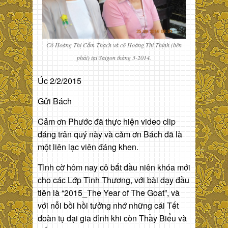
Cô Hoàng Thị Cẩm Thạch và cô Hoàng Thị Thịnh (bên
phải) tại Saigon thàng 3-2014.
Úc 2/2/2015
Gửi Bách
Cảm ơn Phước đã thực hiện video clip
đáng trân quý này và cảm ơn Bách đã là
một liên lạc viên đáng khen.
Tình cờ hôm nay cô bắt đầu niên khóa mới
cho các Lớp Tình Thương, với bài dạy đầu
tiên là “2015_The Year of The Goat”, và
với nỗi bồi hồi tưởng nhớ những cái Tết
đoàn tụ đại gia đình khi còn Thầy Biểu và