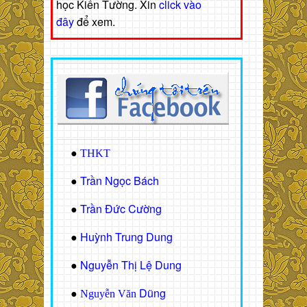
học Kiến Tường. Xin
click vào
đây
để xem.
●
THKT
Trần Ngọc Bách
●
Trần Đức Cường
●
Huỳnh Trung Dung
●
Nguyễn Thị Lệ Dung
●
Dũng
●
Nguyễn Văn