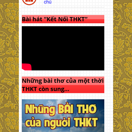
chủ
Bài hát “Kết Nối THKT”
Những bài thơ của một thời
THKT còn sung…