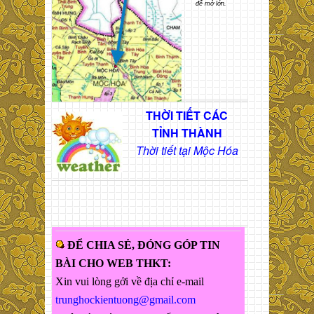
để mở lớn.
THỜI TIẾT CÁC
TỈNH THÀNH
Thời tiết tại Mộc Hóa
ĐỂ CHIA SẺ, ĐÓNG GÓP TIN
BÀI CHO WEB THKT:
Xin vui lòng gởi về địa chỉ e-mail
trunghockientuong@gmail.com