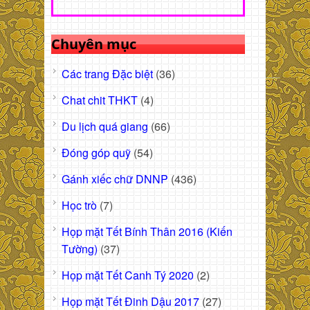
Chuyên mục
Các trang Đặc biệt
(36)
Chat chit THKT
(4)
Du lịch quá giang
(66)
Đóng góp quỹ
(54)
Gánh xiếc chữ DNNP
(436)
Học trò
(7)
Họp mặt Tết Bính Thân 2016 (Kiến
Tường)
(37)
Họp mặt Tết Canh Tý 2020
(2)
Họp mặt Tết Đinh Dậu 2017
(27)