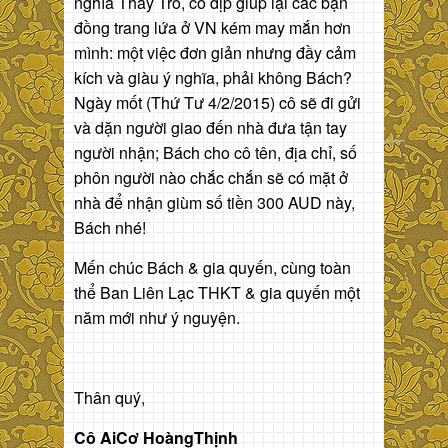
nghĩa Thầy Trò, có dịp giúp lại các bạn
đồng trang lứa ở VN kém may mắn hơn
mình: một việc đơn giản nhưng đầy cảm
kích và giàu ý nghĩa, phải không Bách?
Ngày mốt (Thứ Tư 4/2/2015) cô sẽ đi gửi
và dặn người giao đến nhà đưa tận tay
người nhận; Bách cho cô tên, địa chỉ, số
phôn người nào chắc chắn sẽ có mặt ở
nhà để nhận giùm số tiền 300 AUD này,
Bách nhé!
Mến chúc Bách & gia quyến, cùng toàn
thể Ban Liên Lạc THKT & gia quyến một
năm mới như ý nguyện.
Thân quý,
Cô AiCơ HoàngThịnh