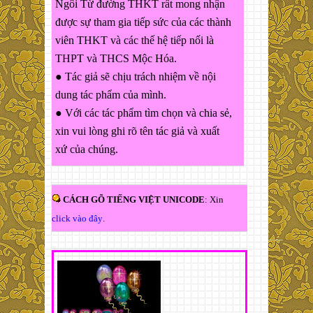
Ngôi Từ đường THKT rất mong nhận
được sự tham gia tiếp sức của các thành
viên THKT và các thế hệ tiếp nối là
THPT và THCS Mộc Hóa.
● Tác giả sẽ chịu trách nhiệm về nội
dung tác phẩm của mình.
● Với các tác phẩm tìm chọn và chia sẻ,
xin vui lòng ghi rõ tên tác giả và xuất
xứ của chúng.
CÁCH GÕ TIẾNG VIỆT UNICODE
: Xin
click vào đây
.