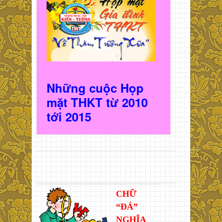
Những cuộc Họp
mặt THKT t
ừ 2010
t
ới 2015
CHỮ
“ĐÁ”
NGHĨA