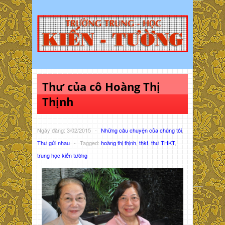
Thư của cô Hoàng Thị
Thịnh
Ngày đăng: 3/02/2015
-
Những câu chuyện của chúng tôi
,
Thư gửi nhau
-
Tagged:
hoàng thị thịnh
,
thkt
,
thư THKT
,
trung học kiến tường