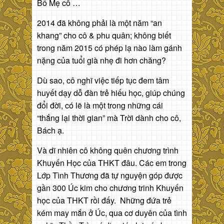
Bố Mẹ cô …
2014 đã không phải là một năm “an
khang” cho cô & phu quân; không biết
trong năm 2015 có phép lạ nào làm gánh
nặng của tuổi già nhẹ đi hơn chăng?
Dù sao, cô nghĩ việc tiếp tục đem tâm
huyết dạy dỗ đàn trẻ hiếu học, giúp chúng
đổi đời, có lẽ là một trong những cái
“thắng lại thời gian” mà Trời dành cho cô,
Bách ạ.
Và dĩ nhiên cô không quên chương trình
Khuyến Học của THKT đâu. Các em trong
Lớp Tình Thương đã tự nguyện góp được
gần 300 Úc kim cho chương trinh Khuyến
học của THKT rồi đấy. Những đứa trẻ
kém may mắn ở Úc, qua cơ duyên của tình