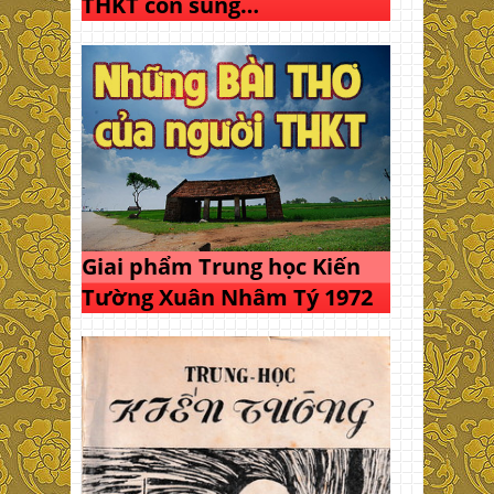
THKT còn sung…
Giai phẩm Trung học Kiến
Tường Xuân Nhâm Tý 1972