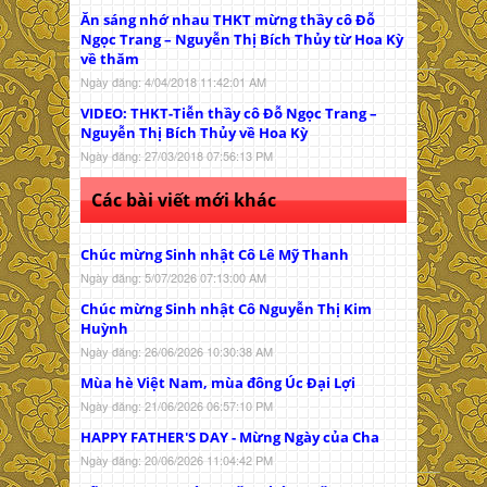
Ăn sáng nhớ nhau THKT mừng thầy cô Đỗ
Ngọc Trang – Nguyễn Thị Bích Thủy từ Hoa Kỳ
về thăm
Ngày đăng: 4/04/2018 11:42:01 AM
VIDEO: THKT-Tiễn thầy cô Đỗ Ngọc Trang –
Nguyễn Thị Bích Thủy về Hoa Kỳ
Ngày đăng: 27/03/2018 07:56:13 PM
Các bài viết mới khác
Chúc mừng Sinh nhật Cô Lê Mỹ Thanh
Ngày đăng: 5/07/2026 07:13:00 AM
Chúc mừng Sinh nhật Cô Nguyễn Thị Kim
Huỳnh
Ngày đăng: 26/06/2026 10:30:38 AM
Mùa hè Việt Nam, mùa đông Úc Đại Lợi
Ngày đăng: 21/06/2026 06:57:10 PM
HAPPY FATHER'S DAY - Mừng Ngày của Cha
Ngày đăng: 20/06/2026 11:04:42 PM