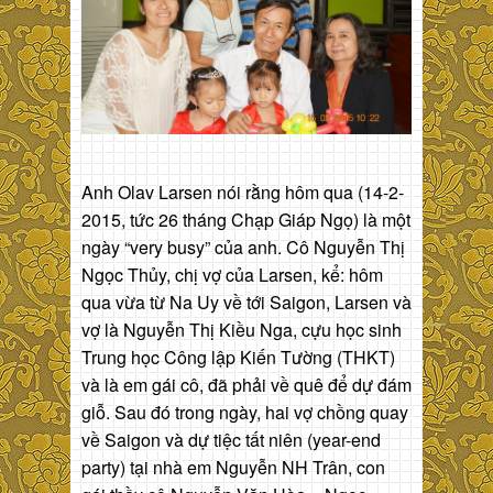
Anh Olav Larsen nói rằng hôm qua (14-2-
2015, tức 26 tháng Chạp Giáp Ngọ) là một
ngày “very busy” của anh. Cô Nguyễn Thị
Ngọc Thủy, chị vợ của Larsen, kể: hôm
qua vừa từ Na Uy về tới Saigon, Larsen và
vợ là Nguyễn Thị Kiều Nga, cựu học sinh
Trung học Công lập Kiến Tường (THKT)
và là em gái cô, đã phải về quê để dự đám
giỗ. Sau đó trong ngày, hai vợ chồng quay
về Saigon và dự tiệc tất niên (year-end
party) tại nhà em Nguyễn NH Trân, con