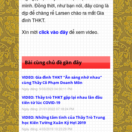
mình. Đồng thời, như bạn nói, đây cũng là
dịp để chàng rể Larsen chào ra mắt Gia
đình THKT.
Xin mời
click vào đây
để xem video.
Bài cùng chủ đề gần đây
VIDEO: Gia đình THKT “Ăn sáng nhớ nhau”
cùng Thầy Cô Phạm Doanh Môn
Ngày đăng: 5/03/2023 04:30:11 PM
VIDEO: Thầy trò THKT gặp lại nhau lần đầu
tiên từ lúc COVID-19
Ngày đăng: 21/01/2022 07:18:24 PM
VIDEO: Những tâm tình của Thầy Trò Trung
học Kiến Tường Xuân Kỷ Hợi 2019
Ngày đăng: 4/03/2019 10:23:29 PM