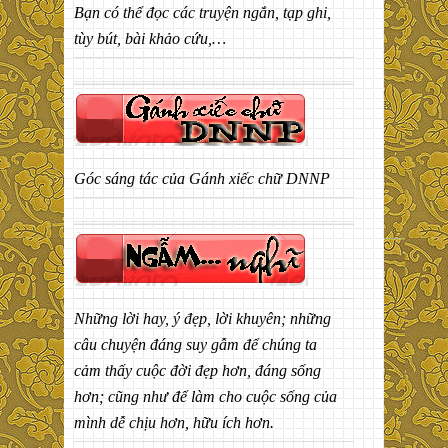
Bạn có thể đọc các truyện ngắn, tạp ghi,
tùy bút, bài khảo cứu,…
Góc sáng tác của Gánh xiếc chữ DNNP
Những lời hay, ý đẹp, lời khuyên; những
câu chuyện đáng suy gẫm để chúng ta
cảm thấy cuộc đời đẹp hơn, đáng sống
hơn; cũng như để làm cho cuộc sống của
mình dễ chịu hơn, hữu ích hơn.