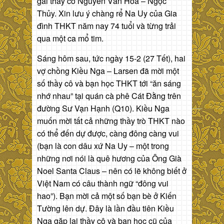
gái thầy cô Nguyễn Văn Hòa – Ngọc
Thủy. Xin lưu ý chàng rể Na Uy của Gia
đình THKT năm nay 74 tuổi và từng trải
qua một ca mổ tim.
Sáng hôm sau, tức ngày 15-2 (27 Tết), hai
vợ chồng Kiều Nga – Larsen đã mời một
số thầy cô và bạn học THKT tới “ăn sáng
nhớ nhau” tại quán cà phê Cát Đằng trên
đường Sư Vạn Hạnh (Q10). Kiều Nga
muốn mời tất cả những thầy trò THKT nào
có thể đến dự được, càng đông càng vui
(bạn là con dâu xứ Na Uy – một trong
những nơi nói là quê hương của Ông Già
Noel Santa Claus – nên có lẽ không biết ở
Việt Nam có câu thành ngữ “đông vui
hao”). Bạn mời cả một số bạn bè ở Kiến
Tường lên dự. Đây là lần đầu tiên Kiều
Nga gặp lại thầy cô và bạn học cũ của