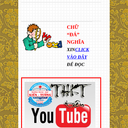
CHỮ
“ĐÁ”
NGHĨA
XIN
CLICK
VÀO ĐÂY
ĐỂ ĐỌC