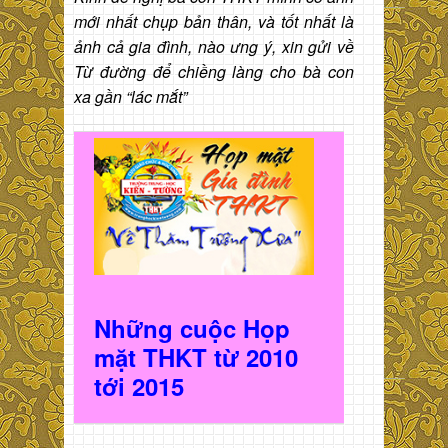
mới nhất chụp bản thân, và tốt nhất là
ảnh cả gia đình, nào ưng ý, xin gửi về
Từ đường để chiềng làng cho bà con
xa gần “lác mắt”
Những cuộc Họp
mặt THKT t
ừ 2010
t
ới 2015