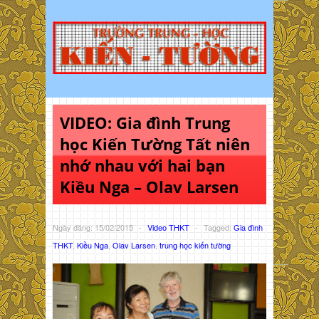
VIDEO: Gia đình Trung
học Kiến Tường Tất niên
nhớ nhau với hai bạn
Kiều Nga – Olav Larsen
Ngày đăng: 15/02/2015
-
Video THKT
-
Tagged:
Gia đình
THKT
,
Kiều Nga
,
Olav Larsen
,
trung học kiến tường