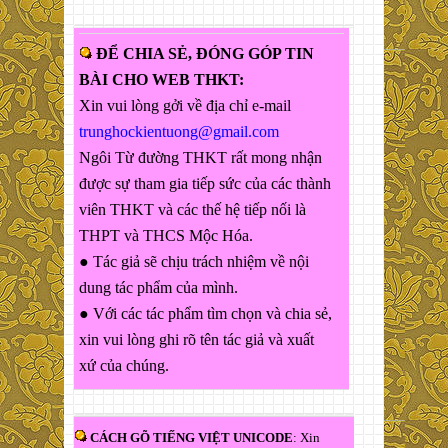
ĐỂ CHIA SẺ, ĐÓNG GÓP TIN
BÀI CHO WEB THKT:
Xin vui lòng gởi về địa chỉ e-mail
trunghockientuong@gmail.com
Ngôi Từ đường THKT rất mong nhận
được sự tham gia tiếp sức của các thành
viên THKT và các thế hệ tiếp nối là
THPT và THCS Mộc Hóa.
● Tác giả sẽ chịu trách nhiệm về nội
dung tác phẩm của mình.
● Với các tác phẩm tìm chọn và chia sẻ,
xin vui lòng ghi rõ tên tác giả và xuất
xứ của chúng.
CÁCH GÕ TIẾNG VIỆT UNICODE
: Xin