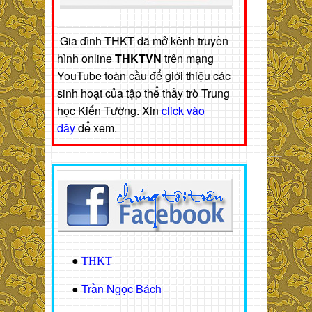
Gia đình THKT đã mở kênh truyền
hình online
THKTVN
trên mạng
YouTube toàn cầu để giới thiệu các
sinh hoạt của tập thể thầy trò Trung
học Kiến Tường. Xin
click vào
đây
để xem.
●
THKT
Trần Ngọc Bách
●