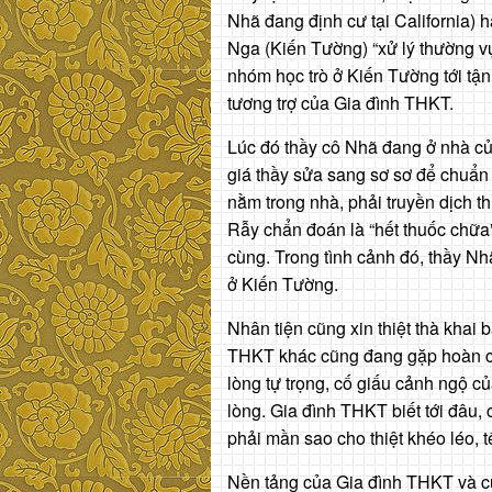
Nhã đang định cư tại California) 
Nga (Kiến Tường) “xử lý thường v
nhóm học trò ở Kiến Tường tới tận
tương trợ của Gia đình THKT.
Lúc đó thầy cô Nhã đang ở nhà củ
giá thầy sửa sang sơ sơ để chuẩn 
nằm trong nhà, phải truyền dịch t
Rẫy chẩn đoán là “hết thuốc chữa”
cùng. Trong tình cảnh đó, thầy N
ở Kiến Tường.
Nhân tiện cũng xin thiệt thà khai 
THKT khác cũng đang gặp hoàn cả
lòng tự trọng, cố giấu cảnh ngộ c
lòng. Gia đình THKT biết tới đâu,
phải mần sao cho thiệt khéo léo, tế
Nền tảng của Gia đình THKT và cũ