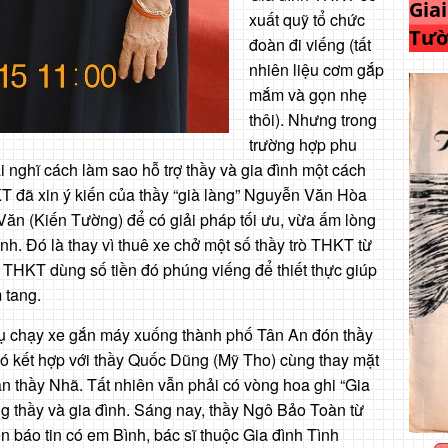
Gia
xuất quỹ tổ chức
Tườ
đoàn đi viếng (tất
nhiên liệu cơm gắp
mắm và gọn nhẹ
thôi). Nhưng trong
trường hợp phu
 nghĩ cách làm sao hỗ trợ thầy và gia đình một cách
KT đã xin ý kiến của thầy “già làng” Nguyễn Văn Hòa
Văn (Kiến Tường) để có giải pháp tối ưu, vừa ấm lòng
ình. Đó là thay vì thuê xe chở một số thầy trò THKT từ
 THKT dùng số tiền đó phúng viếng để thiết thực giúp
m tang.
ụ chạy xe gắn máy xuống thành phố Tân An đón thầy
ó kết hợp với thầy Quốc Dũng (Mỹ Tho) cùng thay mặt
 thầy Nhã. Tất nhiên vẫn phải có vòng hoa ghi “Gia
g thầy và gia đình. Sáng nay, thầy Ngô Bảo Toàn từ
n báo tin có em Bình, bác sĩ thuộc Gia đình Tình