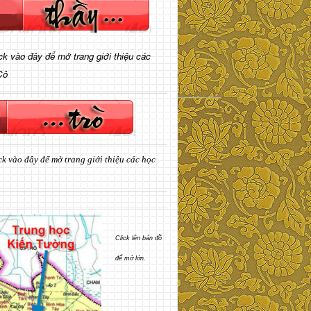
ick vào đây để mở trang giới thiệu các
Cô
ck vào đây để mở trang giới thiệu các học
Click lên bản đồ
để mở lớn.