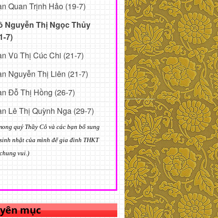
n Quan Trịnh Hảo (19-7)
ô Nguyễn Thị Ngọc Thủy
1-7)
n Vũ Thị Cúc Chi (21-7)
n Nguyễn Thị Liên (21-7)
n Đỗ Thị Hồng (26-7)
n Lê Thị Quỳnh Nga (29-7)
mong quý Thầy Cô và các bạn bổ sung
sinh nhật của mình để gia đình THKT
chung vui.)
yên mục