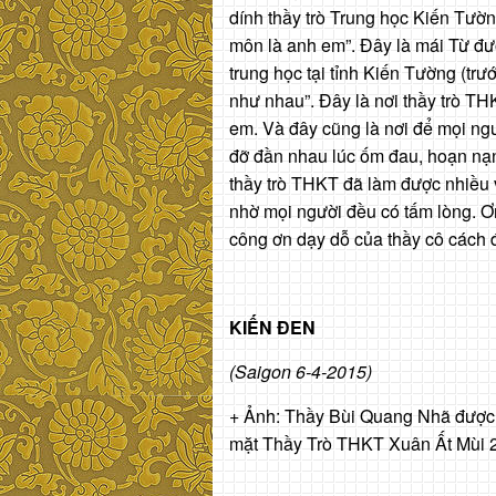
dính thầy trò Trung học Kiến Tường
môn là anh em”. Đây là mái Từ đư
trung học tại tỉnh Kiến Tường (trư
như nhau”. Đây là nơi thầy trò THK
em. Và đây cũng là nơi để mọi ngườ
đỡ đần nhau lúc ốm đau, hoạn nạn
thầy trò THKT đã làm được nhiều v
nhờ mọi người đều có tấm lòng. Ơn
công ơn dạy dỗ của thầy cô cách
KIẾN ĐEN
(Saigon 6-4-2015)
+ Ảnh: Thầy Bùi Quang Nhã được 
mặt Thầy Trò THKT Xuân Ất Mùi 