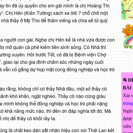
hay tin đã ủy quyền cho em gái mình là chị Hoàng Thị
ụ”. Chị Hên (Kiến Tường) xách xe ôtô 7 chỗ chở một
 nhà thầy ở Mỹ Tho để thăm viếng và chia sẻ từ quỹ
a người con gái. Nghe chị Hên kể là nhà vừa được con
bị mở quán cà phê kiếm tiền sinh sống. Cô Nhã thì
hường xuyên. Hồi trước Tết, cô đã bị Bệnh viện Chợ
, giao lại cho gia đình chăm sóc những ngày cuối
hã vẫn cố gắng dự họp mặt cùng đồng nghiệp và học trò
Đ
BÀI
báo rằng, không chỉ có thầy Nhã đâu, một số thầy cô
nh khó khăn, ngặt nghèo. Thầy cô nào cũng giàu
Xin v
ủa mình không thể đồng nghiệp và học trò phải nặng
trun
 có khả năng mức nào, thì đền ơn đáp nghĩa tới đó. Mà
Ngôi
 nhị để thầy cô khỏi rầy la.
được 
viên 
ng là chất keo dán sắt nhãn hiệu con voi Thái Lan kết