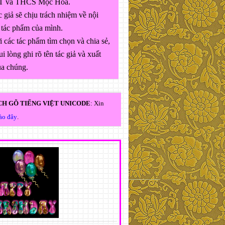
 và THCS Mộc Hóa.
 giả sẽ chịu trách nhiệm về nội
 tác phẩm của mình.
 các tác phẩm tìm chọn và chia sẻ,
ui lòng ghi rõ tên tác giả và xuất
ủa chúng.
H GÕ TIẾNG VIỆT UNICODE
: Xin
vào đây
.