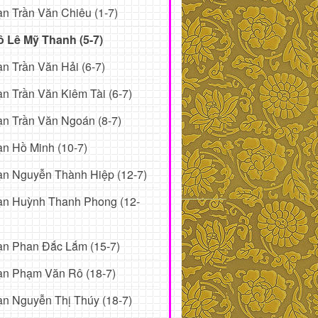
n Trần Văn Chiêu (1-7)
ô Lê Mỹ Thanh (5-7)
n Trần Văn Hải (6-7)
n Trần Văn Kiêm Tài (6-7)
n Trần Văn Ngoán (8-7)
n Hồ Minh (10-7)
n Nguyễn Thành Hiệp (12-7)
ạn Huỳnh Thanh Phong (12-
ạn Phan Đắc Lắm (15-7)
ạn Phạm Văn Rô (18-7)
n Nguyễn Thị Thúy (18-7)