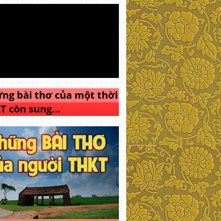
ng bài thơ của một thời
T còn sung…