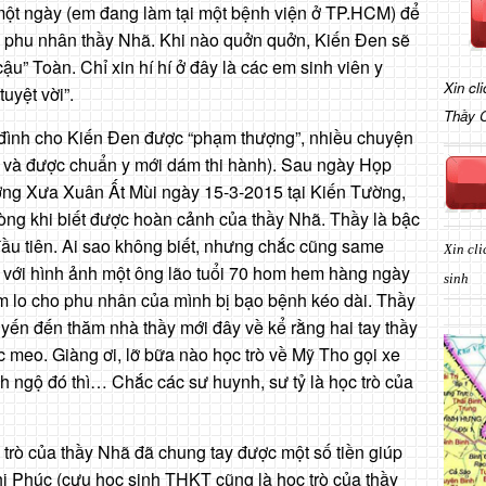
 một ngày (em đang làm tại một bệnh viện ở TP.HCM) để
g phu nhân thầy Nhã. Khi nào quởn quởn, Kiến Đen sẽ
ậu” Toàn. Chỉ xin hí hí ở đây là các em sinh viên y
Xin cl
tuyệt vời”.
Thầy 
 đình cho Kiến Đen được “phạm thượng”, nhiều chuyện
ớc và được chuẩn y mới dám thi hành). Sau ngày Họp
ng Xưa Xuân Ất Mùi ngày 15-3-2015 tại Kiến Tường,
òng khi biết được hoàn cảnh của thầy Nhã. Thầy là bậc
đầu tiên. Ai sao không biết, nhưng chắc cũng same
Xin cli
 với hình ảnh một ông lão tuổi 70 hom hem hàng ngày
sinh
m lo cho phu nhân của mình bị bạo bệnh kéo dài. Thầy
yến đến thăm nhà thầy mới đây về kể rằng hai tay thầy
meo. Giàng ơi, lỡ bữa nào học trò về Mỹ Tho gọi xe
nh ngộ đó thì… Chắc các sư huynh, sư tỷ là học trò của
trò của thầy Nhã đã chung tay được một số tiền giúp
hị Phúc (cựu học sinh THKT cũng là học trò của thầy