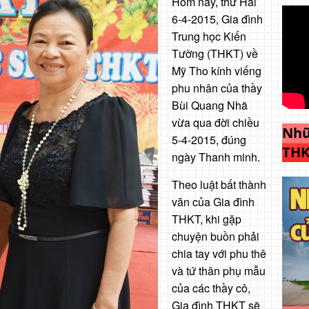
Hôm nay, thứ Hai
6-4-2015, Gia đình
Trung học Kiến
Tường (THKT) về
Mỹ Tho kính viếng
phu nhân của thầy
Bùi Quang Nhã
vừa qua đời chiều
Nhữ
5-4-2015, đúng
THK
ngày Thanh minh.
Theo luật bất thành
văn của Gia đình
THKT, khi gặp
chuyện buồn phải
chia tay với phu thê
và tứ thân phụ mẫu
của các thầy cô,
Gia đình THKT sẽ