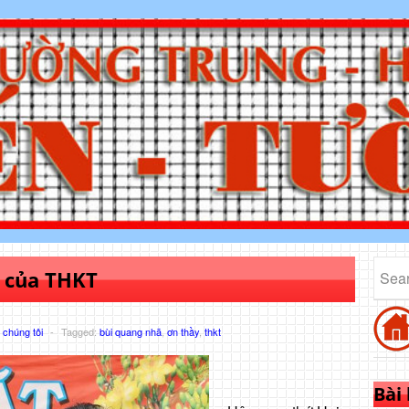
u của THKT
chúng tôi
-
Tagged:
bùi quang nhã
,
ơn thầy
,
thkt
Bài