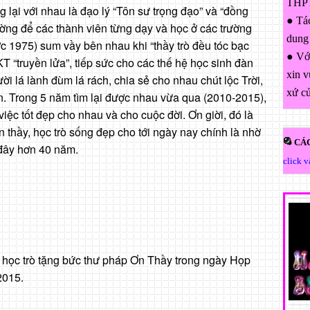
THPT
 lại với nhau là đạo lý “Tôn sư trọng đạo” và “đồng
● Tác
ờng để các thành viên từng dạy và học ở các trường
dung
ớc 1975) sum vầy bên nhau khi “thầy trò đều tóc bạc
● Với
T “truyền lửa”, tiếp sức cho các thế hệ học sinh đàn
xin v
i lá lành đùm lá rách, chia sẻ cho nhau chút lộc Trời,
xứ c
. Trong 5 năm tìm lại được nhau vừa qua (2010-2015),
iệc tốt đẹp cho nhau và cho cuộc đời. Ơn giời, đó là
 thầy, học trò sống đẹp cho tới ngày nay chính là nhờ
CÁC
 đây hơn 40 năm.
click 
học trò tặng bức thư pháp Ơn Thầy trong ngày Họp
2015.