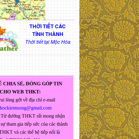
THỜI TIẾT CÁC
TỈNH THÀNH
Thời tiết tại Mộc Hóa
Ể CHIA SẺ, ĐÓNG GÓP TIN
 CHO WEB THKT:
ui lòng gởi về địa chỉ e-mail
ghockientuong@gmail.com
 Từ đường THKT rất mong nhận
sự tham gia tiếp sức của các thành
THKT và các thế hệ tiếp nối là