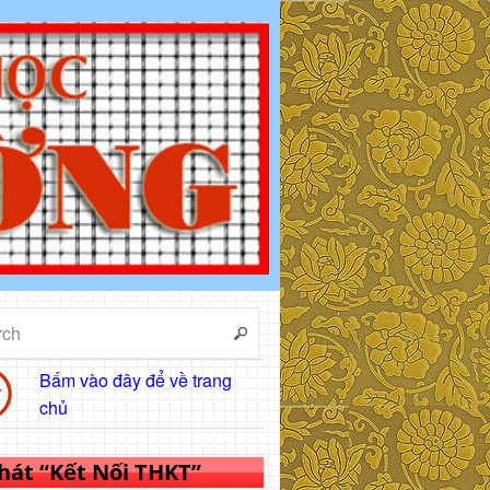
Bấm vào đây để về trang
chủ
 hát “Kết Nối THKT”