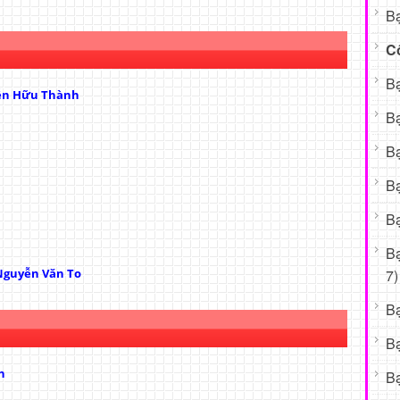
Bạ
C
Bạ
ễn Hữu Thành
Bạ
Bạ
Bạ
Bạ
B
7)
Nguyễn Văn To
B
B
h
Bạ