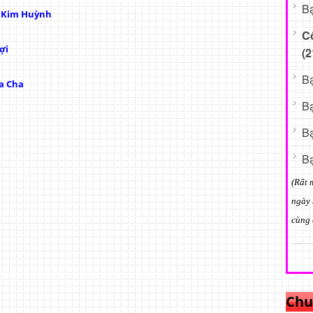
Bạ
ị Kim Huỳnh
C
ợi
(2
Bạ
a Cha
Bạ
Bạ
Bạ
(Rất 
ngày 
cùng 
Chu