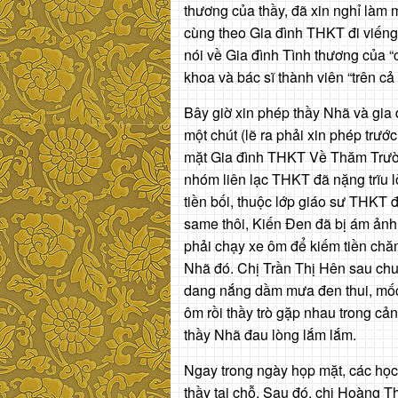
thương của thầy, đã xin nghỉ làm
cùng theo Gia đình THKT đi viến
nói về Gia đình Tình thương của “c
khoa và bác sĩ thành viên “trên cả 
Bây giờ xin phép thầy Nhã và gia
một chút (lẽ ra phải xin phép trư
mặt Gia đình THKT Về Thăm Trườ
nhóm liên lạc THKT đã nặng trĩu l
tiền bối, thuộc lớp giáo sư THKT 
same thôi, Kiến Đen đã bị ám ảnh
phải chạy xe ôm để kiếm tiền chă
Nhã đó. Chị Trần Thị Hên sau chu
dang nắng dầm mưa đen thui, mốc 
ôm rồi thầy trò gặp nhau trong cả
thầy Nhã đau lòng lắm lắm.
Ngay trong ngày họp mặt, các học 
thầy tại chỗ. Sau đó, chị Hoàng T