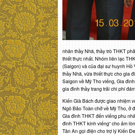
nhân thầy Nhã, thầy trò THKT phải
thiết thực nhất. Nhóm liên lạc TH
(Saigon) và của đại sư huynh Hồ 
thầy Nhã, vừa thiết thực cho gia đ
Saigon về Mỹ Tho viếng, Gia đình
gia đình thầy trang trải chi phí đá
Kiến Già Bách được giao nhiệm v
Ngô Bảo Toàn chở về Mỹ Tho, ở đ
Gia đình THKT đến viếng phu nhân
đình THKT kính viếng” cho ấm lòn
Tân An gọi điện cho trợ lý Kiến Đe