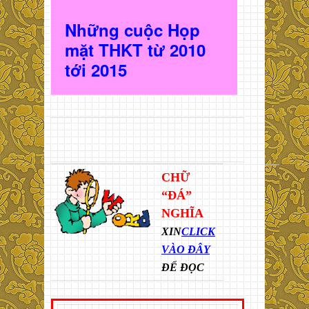
Những cuộc Họp
mặt THKT t
ừ 2010
t
ới 2015
CHỮ
“ĐÁ”
NGHĨA
XIN
CLICK
VÀO ĐÂY
ĐỂ ĐỌC