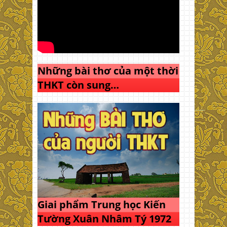
Những bài thơ của một thời
THKT còn sung…
Giai phẩm Trung học Kiến
Tường Xuân Nhâm Tý 1972