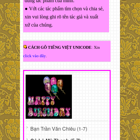
dung tác phẩm của mình.
● Với các tác phẩm tìm chọn và chia sẻ,
xin vui lòng ghi rõ tên tác giả và xuất
xứ của chúng.
CÁCH GÕ TIẾNG VIỆT UNICODE
: Xin
click vào đây
.
Bạn Trần Văn Chiêu (1-7)