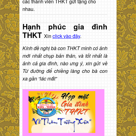
các thành viên THKT gửi tặng cho
nhau.
Hạnh phúc gia đình
THKT
Xin
click vào đây
.
Kính đề nghị bà con THKT mình có ảnh
mới nhất chụp bản thân, và tốt nhất là
ảnh cả gia đình, nào ưng ý, xin gửi về
Từ đường để chiềng làng cho bà con
xa gần “lác mắt”