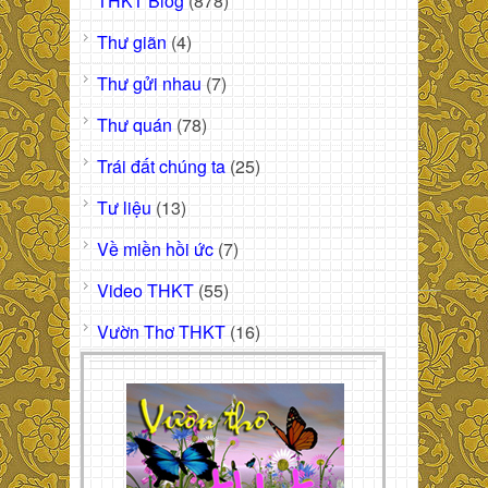
THKT Blog
(878)
Thư giãn
(4)
Thư gửi nhau
(7)
Thư quán
(78)
Trái đất chúng ta
(25)
Tư liệu
(13)
Về miền hồi ức
(7)
Video THKT
(55)
Vườn Thơ THKT
(16)