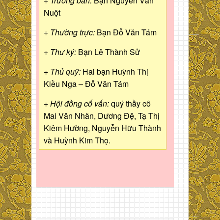
+ Trưởng ban:
Bạn Nguyễn Văn
Nuột
+ Thường trực:
Bạn Đỗ Văn Tám
+ Thư ký:
Bạn Lê Thành Sử
+ Thủ quỹ:
Hai bạn Huỳnh Thị
Kiều Nga – Đỗ Văn Tám
+ Hội đồng cố vấn:
quý thầy cô
Mai Văn Nhãn, Dương Đệ, Tạ Thị
Kiêm Hường, Nguyễn Hữu Thành
và Huỳnh Kim Thọ.