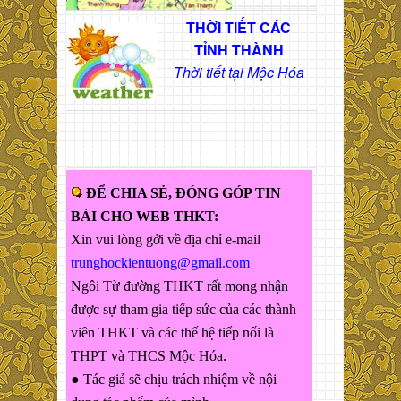
THỜI TIẾT CÁC
TỈNH THÀNH
Thời tiết tại Mộc Hóa
ĐỂ CHIA SẺ, ĐÓNG GÓP TIN
BÀI CHO WEB THKT:
Xin vui lòng gởi về địa chỉ e-mail
trunghockientuong@gmail.com
Ngôi Từ đường THKT rất mong nhận
được sự tham gia tiếp sức của các thành
viên THKT và các thế hệ tiếp nối là
THPT và THCS Mộc Hóa.
● Tác giả sẽ chịu trách nhiệm về nội