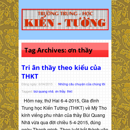
Tag Archives:
ơn thầy
Tri ân thầy theo kiểu của
THKT
Đăng ngày: 6/04/2015
-
Những câu chuyện của chúng tôi
-
Tagged:
bùi quang nhã
,
ơn thầy
,
thkt
Hôm nay, thứ Hai 6-4-2015, Gia đình
Trung học Kiến Tường (THKT) về Mỹ Tho
kính viếng phu nhân của thầy Bùi Quang
Nhã vừa qua đời chiều 5-4-2015, đúng
ngày Thanh minh. Theo luật bất thành văn