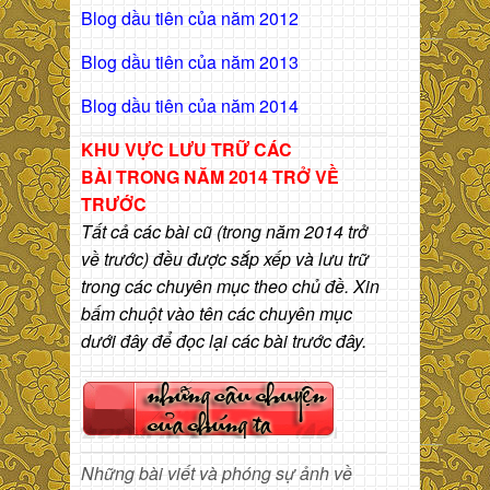
Blog dầu tiên của năm 2012
Blog dầu tiên của năm 2013
Blog dầu tiên của năm 2014
KHU VỰC LƯU TRỮ CÁC
BÀI
TRONG NĂM 2014 TRỞ VỀ
TRƯỚC
Tất cả các bài cũ (trong năm 2014 trở
về trước) đều được sắp xếp và lưu trữ
trong các chuyên mục theo chủ đề. Xin
bấm chuột vào tên các chuyên mục
dưới đây để đọc lại các bài trước đây.
Những bài viết và phóng sự ảnh về