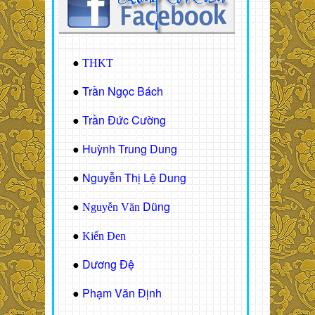
●
THKT
Trần Ngọc Bách
●
Trần Đức Cường
●
Huỳnh Trung Dung
●
Nguyễn Thị Lệ Dung
●
Dũng
●
Nguyễn Văn
●
Kiến Đen
Dương Đệ
●
Phạm Văn Định
●