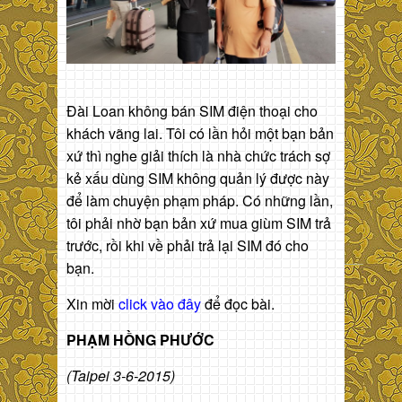
Đài Loan không bán SIM điện thoại cho
khách vãng lai. Tôi có lần hỏi một bạn bản
xứ thì nghe giải thích là nhà chức trách sợ
kẻ xấu dùng SIM không quản lý được này
để làm chuyện phạm pháp. Có những lần,
tôi phải nhờ bạn bản xứ mua giùm SIM trả
trước, rồi khi về phải trả lại SIM đó cho
bạn.
Xin mời
click vào đây
để đọc bài.
PHẠM HỒNG PHƯỚC
(Taipei 3-6-2015)