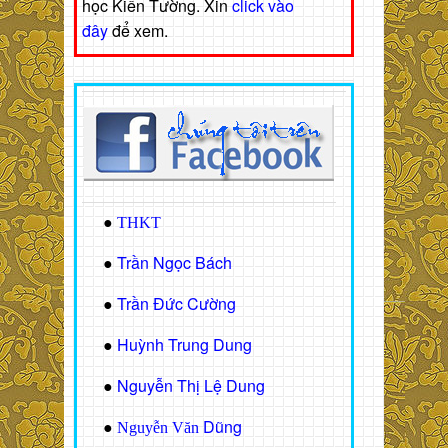
học Kiến Tường. Xin
click vào
đây
để xem.
●
THKT
Trần Ngọc Bách
●
Trần Đức Cường
●
Huỳnh Trung Dung
●
Nguyễn Thị Lệ Dung
●
Dũng
●
Nguyễn Văn