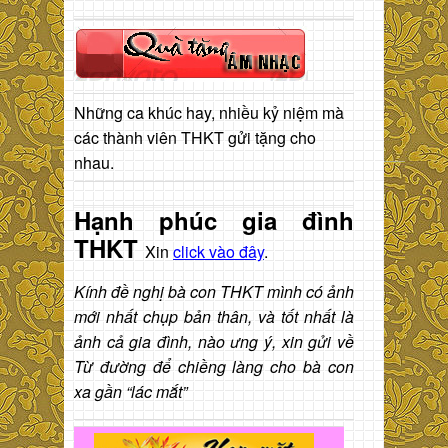
Những ca khúc hay, nhiều kỷ niệm mà
các thành viên THKT gửi tặng cho
nhau.
Hạnh phúc gia đình
THKT
Xin
click vào đây
.
Kính đề nghị bà con THKT mình có ảnh
mới nhất chụp bản thân, và tốt nhất là
ảnh cả gia đình, nào ưng ý, xin gửi về
Từ đường để chiềng làng cho bà con
xa gần “lác mắt”