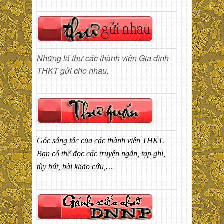
Những lá thư các thành viên Gia đình
THKT gửi cho nhau.
Góc sáng tác của các thành viên THKT.
Bạn có thể đọc các truyện ngắn, tạp ghi,
tùy bút, bài khảo cứu,…