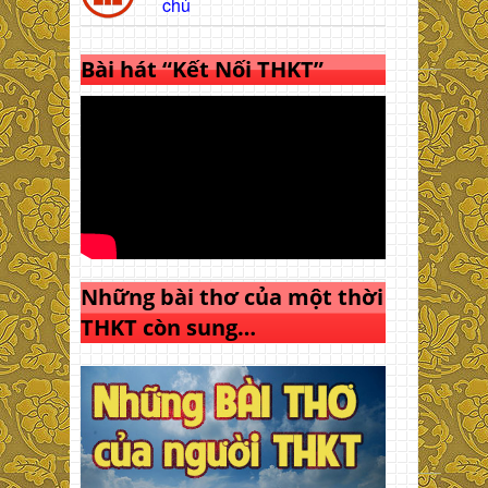
chủ
Bài hát “Kết Nối THKT”
Những bài thơ của một thời
THKT còn sung…