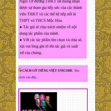
Ngôi Từ đường THKT rất mong nhận
được sự tham gia tiếp sức của các thành
viên THKT và các thế hệ tiếp nối là
THPT và THCS Mộc Hóa.
● Tác giả sẽ chịu trách nhiệm về nội
dung tác phẩm của mình.
● Với các tác phẩm tìm chọn và chia sẻ,
xin vui lòng ghi rõ tên tác giả và xuất
xứ của chúng.
CÁCH GÕ TIẾNG VIỆT UNICODE
: Xin
click vào đây
.