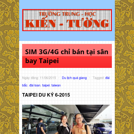
SIM 3G/4G chỉ bán tại sân
bay Taipei
Ngày đăng: 11/06/2015
-
Du lịch quá giang
-
Tagged:
đài
bắc
,
đài loan
,
taipei
,
taiwan
TAIPEI DU KÝ 6-2015