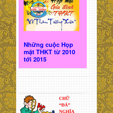
Những cuộc Họp
mặt THKT t
ừ 2010
t
ới 2015
CHỮ
“ĐÁ”
NGHĨA