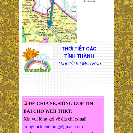
để mở lớn.
THỜI TIẾT CÁC
TỈNH THÀNH
Thời tiết tại Mộc Hóa
ĐỂ CHIA SẺ, ĐÓNG GÓP TIN
BÀI CHO WEB THKT:
Xin vui lòng gởi về địa chỉ e-mail
trunghockientuong@gmail.com