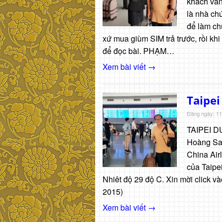
khách vãng
là nhà ch
để làm ch
xứ mua giùm SIM trả trước, rồi khi
để đọc bài. PHẠM…
Xem bài viết →
Taipei
Đăng ngày: 11
TAIPEI DU
Hoàng Sa 
China Airl
của Taipe
Nhiêt độ 29 độ C. Xin mời click
2015)
Xem bài viết →