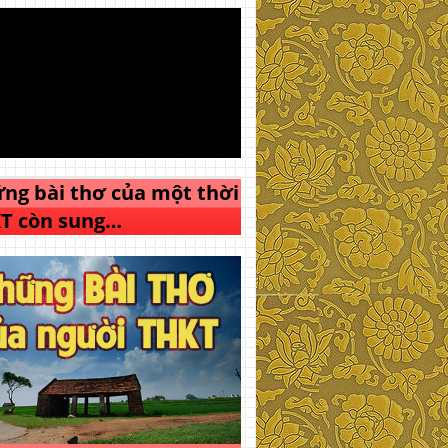
ng bài thơ của một thời
T còn sung…