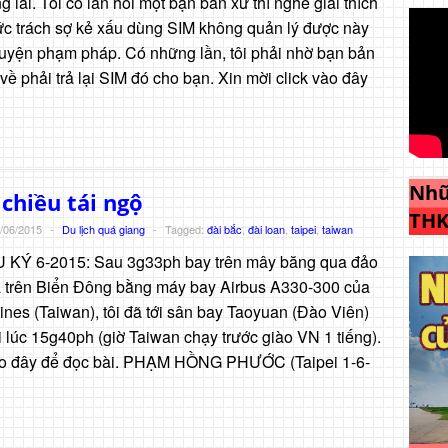
 lai. Tôi có lần hỏi một bạn bản xứ thì nghe giải thích
ức trách sợ kẻ xấu dùng SIM không quản lý được này
uyện phạm pháp. Có những lần, tôi phải nhờ bạn bản
 về phải trả lại SIM đó cho bạn. Xin mời click vào đây
Nhữ
 chiều tái ngộ
THK
/06/2015
-
Du lịch quá giang
-
Tagged:
đài bắc
,
đài loan
,
taipei
,
taiwan
 KÝ 6-2015: Sau 3g33ph bay trên mây băng qua đảo
trên Biển Đông bằng máy bay Airbus A330-300 của
ines (Taiwan), tôi đã tới sân bay Taoyuan (Đào Viên)
i lúc 15g40ph (giờ Taiwan chạy trước giào VN 1 tiếng).
 vào đây để đọc bài. PHẠM HỒNG PHƯỚC (Taipei 1-6-