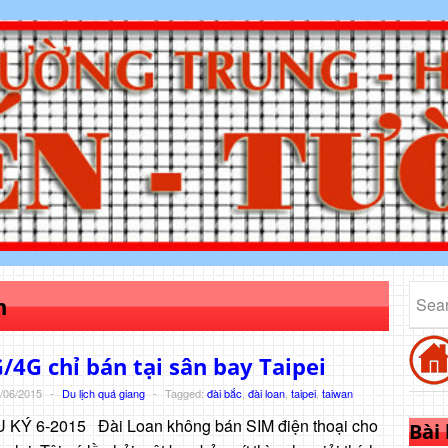
n
/4G chỉ bán tại sân bay Taipei
/06/2015
-
Du lịch quá giang
-
Tagged:
đài bắc
,
đài loan
,
taipei
,
taiwan
 KÝ 6-2015 Đài Loan không bán SIM điện thoại cho
Bài