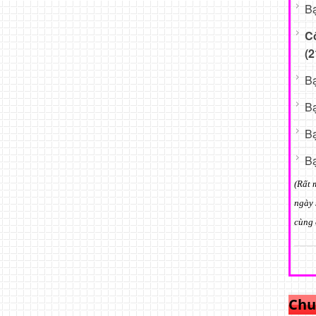
Bạ
C
(2
Bạ
Bạ
Bạ
Bạ
(Rất 
ngày 
cùng 
Chu