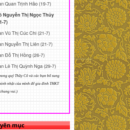
n Quan Trịnh Hảo (19-7)
ô Nguyễn Thị Ngọc Thủy
1-7)
n Vũ Thị Cúc Chi (21-7)
n Nguyễn Thị Liên (21-7)
n Đỗ Thị Hồng (26-7)
n Lê Thị Quỳnh Nga (29-7)
mong quý Thầy Cô và các bạn bổ sung
sinh nhật của mình để gia đình THKT
chung vui.)
yên mục