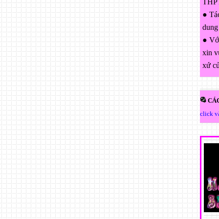
THPT
● Tác
dung
● Với
xin v
xứ c
CÁC
click 