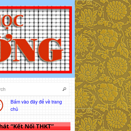
Bấm vào đây để về trang
chủ
 hát “Kết Nối THKT”