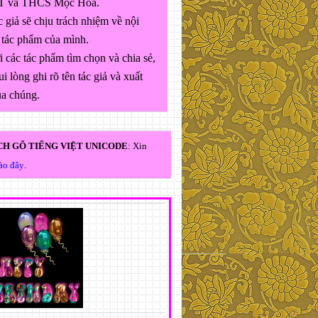
 và THCS Mộc Hóa.
 giả sẽ chịu trách nhiệm về nội
 tác phẩm của mình.
 các tác phẩm tìm chọn và chia sẻ,
ui lòng ghi rõ tên tác giả và xuất
ủa chúng.
H GÕ TIẾNG VIỆT UNICODE
: Xin
vào đây
.