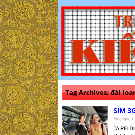
Tag Archives:
đài loa
SIM 3G
Đăng ngày: 11
TAIPEI DU