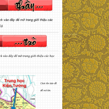
ick vào đây để mở trang giới thiệu các
Cô
ck vào đây để mở trang giới thiệu các học
Click lên bản đồ
để mở lớn.