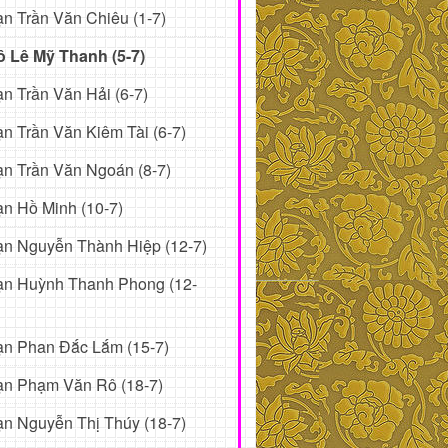
n Trần Văn Chiêu (1-7)
ô Lê Mỹ Thanh (5-7)
n Trần Văn Hải (6-7)
n Trần Văn Kiêm Tài (6-7)
n Trần Văn Ngoán (8-7)
n Hồ Minh (10-7)
n Nguyễn Thành Hiệp (12-7)
ạn Huỳnh Thanh Phong (12-
ạn Phan Đắc Lắm (15-7)
ạn Phạm Văn Rô (18-7)
n Nguyễn Thị Thúy (18-7)