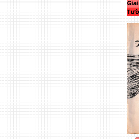
Gia
Tườ