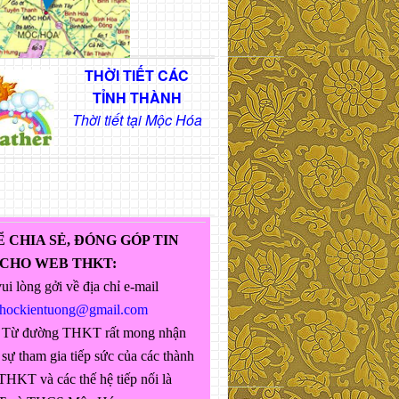
THỜI TIẾT CÁC
TỈNH THÀNH
Thời tiết tại Mộc Hóa
Ể CHIA SẺ, ĐÓNG GÓP TIN
 CHO WEB THKT:
ui lòng gởi về địa chỉ e-mail
ghockientuong@gmail.com
 Từ đường THKT rất mong nhận
sự tham gia tiếp sức của các thành
THKT và các thế hệ tiếp nối là