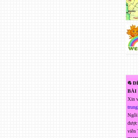
Đ
BÀI
Xin v
trun
Ngôi
được 
viên 