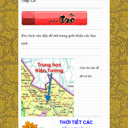
Thầy Cô
Xin click vào đây để mở trang giới thiệu các học
sinh
Click lên bản đồ
để mở lớn.
THỜI TIẾT CÁC