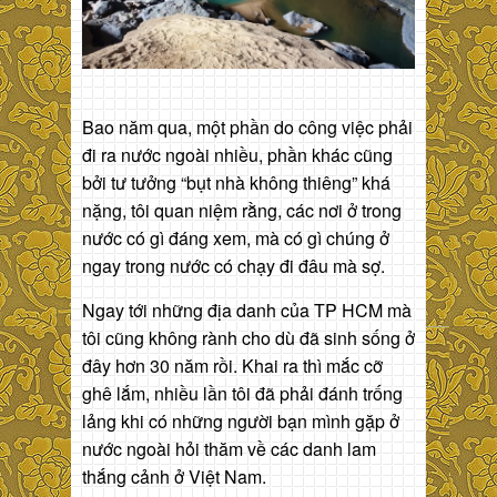
Bao năm qua, một phần do công việc phải
đi ra nước ngoài nhiều, phần khác cũng
bởi tư tưởng “bụt nhà không thiêng” khá
nặng, tôi quan niệm rằng, các nơi ở trong
nước có gì đáng xem, mà có gì chúng ở
ngay trong nước có chạy đi đâu mà sợ.
Ngay tới những địa danh của TP HCM mà
tôi cũng không rành cho dù đã sinh sống ở
đây hơn 30 năm rồi. Khai ra thì mắc cỡ
ghê lắm, nhiều lần tôi đã phải đánh trống
lảng khi có những người bạn mình gặp ở
nước ngoài hỏi thăm về các danh lam
thắng cảnh ở Việt Nam.