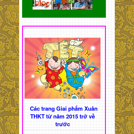
Các trang Giai phẩm Xuân
THKT từ năm 2015 trở về
trước