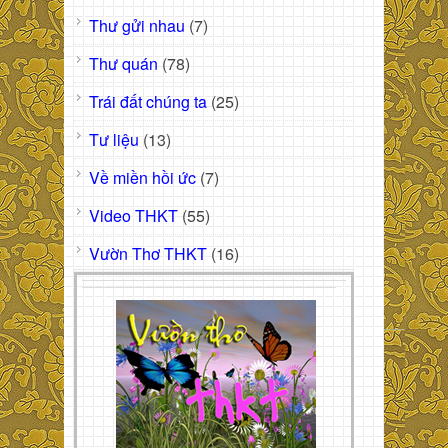
Thư gửi nhau
(7)
Thư quán
(78)
Trái đất chúng ta
(25)
Tư liệu
(13)
Về miền hồi ức
(7)
Video THKT
(55)
Vườn Thơ THKT
(16)