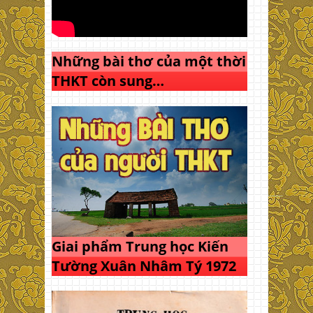
Những bài thơ của một thời
THKT còn sung…
Giai phẩm Trung học Kiến
Tường Xuân Nhâm Tý 1972