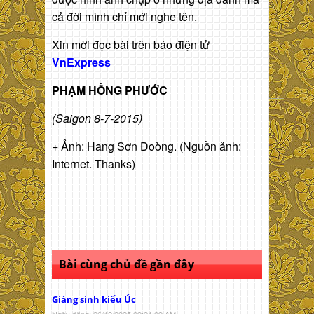
cả đời mình chỉ mới nghe tên.
Xin mời đọc bài trên báo điện tử
VnExpress
PHẠM HỒNG PHƯỚC
(Saigon 8-7-2015)
+ Ảnh: Hang Sơn Đoòng. (Nguồn ảnh:
Internet. Thanks)
Bài cùng chủ đề gần đây
Giáng sinh kiểu Úc