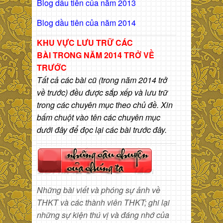
Blog dầu tiên của năm 2013
Blog dầu tiên của năm 2014
KHU VỰC LƯU TRỮ CÁC
BÀI
TRONG NĂM 2014 TRỞ VỀ
TRƯỚC
Tất cả các bài cũ (trong năm 2014 trở
về trước) đều được sắp xếp và lưu trữ
trong các chuyên mục theo chủ đề. Xin
bấm chuột vào tên các chuyên mục
dưới đây để đọc lại các bài trước đây.
Những bài viết và phóng sự ảnh về
THKT và các thành viên THKT; ghi lại
những sự kiện thú vị và đáng nhớ của