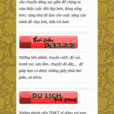
câu chuyện đáng suy gẫm để chúng ta
cảm thấy cuộc đời đẹp hơn, đáng sống
hơn; cũng như để làm cho cuộc sống của
mình dễ chịu hơn, hữu ích hơn.
Những tiểu phẩm, truyện cười, đố vui,
tranh vui, sưu tầm, chuyện đó đây,… để
giúp bạn có được những giây phút thư
giãn, xả stress.
Những thành viên THKT sẽ đóng vai tour