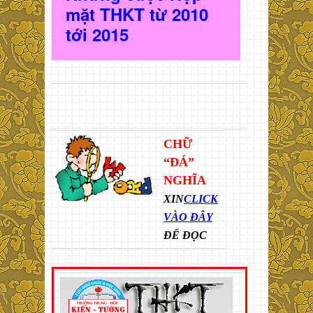
mặt THKT t
ừ 2010
t
ới 2015
CHỮ
“ĐÁ”
NGHĨA
XIN
CLICK
VÀO ĐÂY
ĐỂ ĐỌC