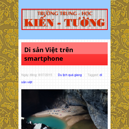
Di sản Việt trên
smartphone
Ngày đăng: 8/07/2015
-
Du lịch quá giang
-
Tagged:
di
sản việt