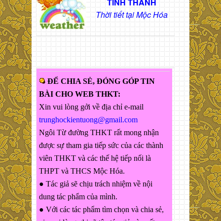
TỈNH THÀNH
Thời tiết tại Mộc Hóa
ĐỂ CHIA SẺ, ĐÓNG GÓP TIN
BÀI CHO WEB THKT:
Xin vui lòng gởi về địa chỉ e-mail
trunghockientuong@gmail.com
Ngôi Từ đường THKT rất mong nhận
được sự tham gia tiếp sức của các thành
viên THKT và các thế hệ tiếp nối là
THPT và THCS Mộc Hóa.
● Tác giả sẽ chịu trách nhiệm về nội
dung tác phẩm của mình.
● Với các tác phẩm tìm chọn và chia sẻ,