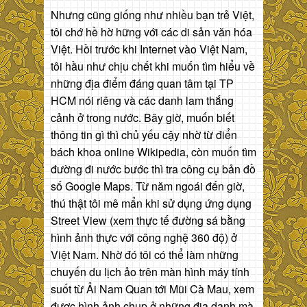
Nhưng cũng giống như nhiều bạn trẻ Việt,
tôi chớ hề hờ hững với các di sản văn hóa
Việt. Hồi trước khi Internet vào Việt Nam,
tôi hầu như chịu chết khi muốn tìm hiểu về
những địa điểm đáng quan tâm tại TP
HCM nói riêng và các danh lam thắng
cảnh ở trong nước. Bây giờ, muốn biết
thông tin gì thì chủ yếu cậy nhờ từ điển
bách khoa online Wikipedia, còn muốn tìm
đường đi nước bước thì tra công cụ bản đồ
số Google Maps. Từ năm ngoái đến giờ,
thú thật tôi mê mẩn khi sử dụng ứng dụng
Street View (xem thực tế đường sá bằng
hình ảnh thực với công nghệ 360 độ) ở
Việt Nam. Nhờ đó tôi có thể làm những
chuyến du lịch ảo trên màn hình máy tính
suốt từ Ải Nam Quan tới Mũi Cà Mau, xem
được hình ảnh chụp ở những địa danh mà