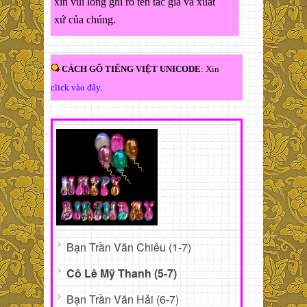
xin vui lòng ghi rõ tên tác giả và xuất
xứ của chúng.
CÁCH GÕ TIẾNG VIỆT UNICODE
: Xin
click vào đây
.
Bạn Trần Văn Chiêu (1-7)
Cô Lê Mỹ Thanh (5-7)
Bạn Trần Văn Hải (6-7)