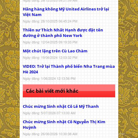
Ngày đăng: 26/12/2025 09:21:09 AM
Hãng hàng không Mỹ United Airlines trở lại
Việt Nam
Ngày đăng: 28/10/2025 06:45:24 PM
Thiền sư Thích Nhất Hạnh được đặt tên
đường ở thành phố New York
Ngày đăng: 12/04/2025 09:19:33 PM
Một chút lặng trên Cù Lao Chàm
Ngày đăng: 19/06/2024 12:03:32 PM
VIDEO: Trở lại Thành phố biển Nha Trang mùa
Hè 2024
Ngày đăng: 1/06/2024 12:13:56 PM
Các bài viết mới khác
Chúc mừng Sinh nhật Cô Lê Mỹ Thanh
Ngày đăng: 5/07/2026 07:13:00 AM
Chúc mừng Sinh nhật Cô Nguyễn Thị Kim
Huỳnh
Ngày đăng: 26/06/2026 10:30:38 AM