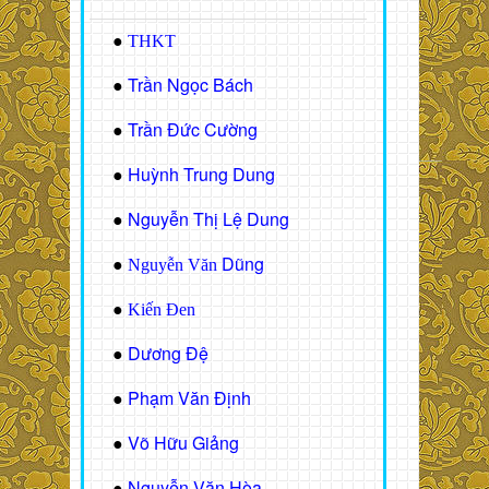
●
THKT
Trần Ngọc Bách
●
Trần Đức Cường
●
Huỳnh Trung Dung
●
Nguyễn Thị Lệ Dung
●
Dũng
●
Nguyễn Văn
●
Kiến Đen
Dương Đệ
●
Phạm Văn Định
●
Võ Hữu Giảng
●
Nguyễn Văn Hòa
●