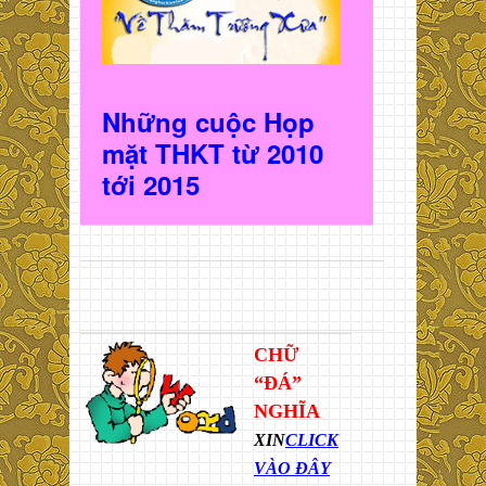
Những cuộc Họp
mặt THKT t
ừ 2010
t
ới 2015
CHỮ
“ĐÁ”
NGHĨA
XIN
CLICK
VÀO ĐÂY