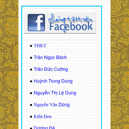
●
THKT
Trần Ngọc Bách
●
Trần Đức Cường
●
Huỳnh Trung Dung
●
Nguyễn Thị Lệ Dung
●
Dũng
●
Nguyễn Văn
●
Kiến Đen
Dương Đệ
●