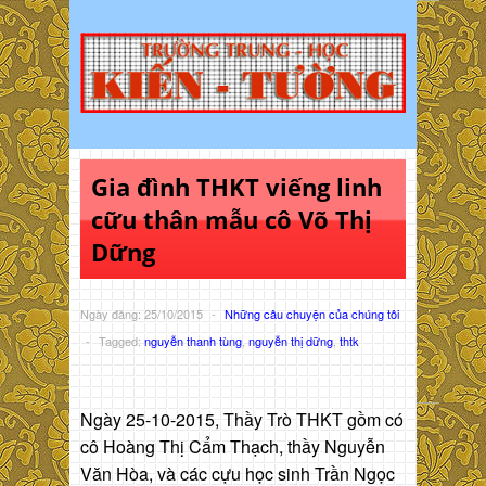
Gia đình THKT viếng linh
cữu thân mẫu cô Võ Thị
Dững
Ngày đăng: 25/10/2015
-
Những câu chuyện của chúng tôi
-
Tagged:
nguyễn thanh tùng
,
nguyễn thị dững
,
thtk
Ngày 25-10-2015, Thầy Trò THKT gồm có
cô Hoàng Thị Cẩm Thạch, thầy Nguyễn
Văn Hòa, và các cựu học sinh Trần Ngọc