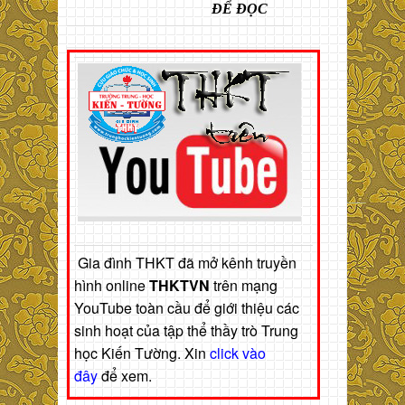
ĐỂ ĐỌC
Gia đình THKT đã mở kênh truyền
hình online
THKTVN
trên mạng
YouTube toàn cầu để giới thiệu các
sinh hoạt của tập thể thầy trò Trung
học Kiến Tường. Xin
click vào
đây
để xem.