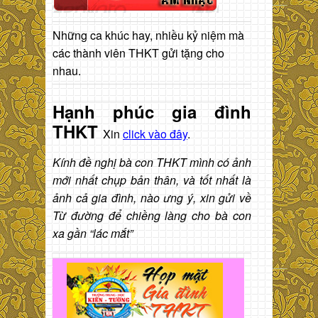
Những ca khúc hay, nhiều kỷ niệm mà
các thành viên THKT gửi tặng cho
nhau.
Hạnh phúc gia đình
THKT
Xin
click vào đây
.
Kính đề nghị bà con THKT mình có ảnh
mới nhất chụp bản thân, và tốt nhất là
ảnh cả gia đình, nào ưng ý, xin gửi về
Từ đường để chiềng làng cho bà con
xa gần “lác mắt”