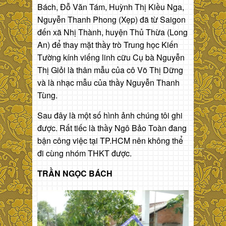
Bách, Đỗ Văn Tám, Huỳnh Thị Kiều Nga,
Nguyễn Thanh Phong (Xẹp) đã từ Saigon
đến xã Nhị Thành, huyện Thủ Thừa (Long
An) để thay mặt thầy trò Trung học Kiến
Tường kính viếng linh cữu Cụ bà Nguyễn
Thị Giỏi là thân mẫu của cô Võ Thị Dững
và là nhạc mẫu của thầy Nguyễn Thanh
Tùng.
Sau đây là một số hình ảnh chúng tôi ghi
được. Rất tiếc là thầy Ngô Bảo Toàn đang
bận công việc tại TP.HCM nên không thể
đi cùng nhóm THKT được.
TRẦN NGỌC BÁCH