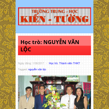
Học trò: NGUYỄN VĂN
LỘC
Ngày đăng: 1/08/2017
-
Học trò
,
Thành viên THKT
-
Tagged:
nguyễn văn lộc