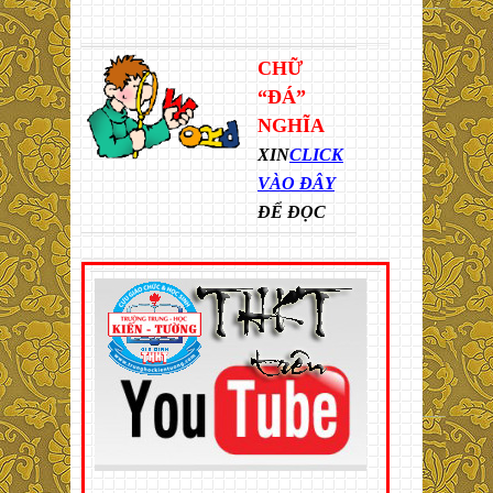
CHỮ
“ĐÁ”
NGHĨA
XIN
CLICK
VÀO ĐÂY
ĐỂ ĐỌC