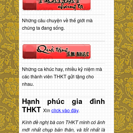
Những câu chuyện về thế giới mà
chúng ta đang sống.
Những ca khúc hay, nhiều kỷ niệm mà
các thành viên THKT gửi tặng cho
nhau.
Hạnh phúc gia đình
THKT
Xin
click vào đây
.
Kính đề nghị bà con THKT mình có ảnh
mới nhất chụp bản thân, và tốt nhất là