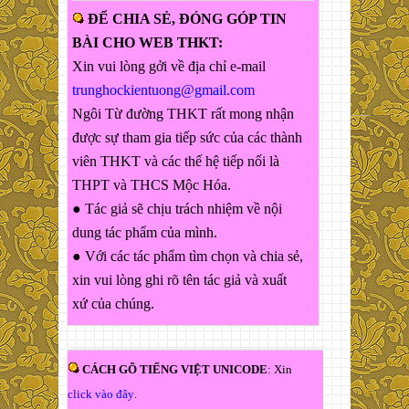
ĐỂ CHIA SẺ, ĐÓNG GÓP TIN
BÀI CHO WEB THKT:
Xin vui lòng gởi về địa chỉ e-mail
trunghockientuong@gmail.com
Ngôi Từ đường THKT rất mong nhận
được sự tham gia tiếp sức của các thành
viên THKT và các thế hệ tiếp nối là
THPT và THCS Mộc Hóa.
● Tác giả sẽ chịu trách nhiệm về nội
dung tác phẩm của mình.
● Với các tác phẩm tìm chọn và chia sẻ,
xin vui lòng ghi rõ tên tác giả và xuất
xứ của chúng.
CÁCH GÕ TIẾNG VIỆT UNICODE
: Xin
click vào đây
.