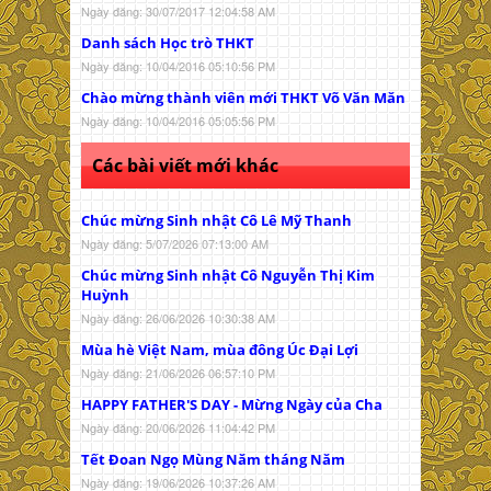
Ngày đăng: 30/07/2017 12:04:58 AM
Danh sách Học trò THKT
Ngày đăng: 10/04/2016 05:10:56 PM
Chào mừng thành viên mới THKT Võ Văn Măn
Ngày đăng: 10/04/2016 05:05:56 PM
Các bài viết mới khác
Chúc mừng Sinh nhật Cô Lê Mỹ Thanh
Ngày đăng: 5/07/2026 07:13:00 AM
Chúc mừng Sinh nhật Cô Nguyễn Thị Kim
Huỳnh
Ngày đăng: 26/06/2026 10:30:38 AM
Mùa hè Việt Nam, mùa đông Úc Đại Lợi
Ngày đăng: 21/06/2026 06:57:10 PM
HAPPY FATHER'S DAY - Mừng Ngày của Cha
Ngày đăng: 20/06/2026 11:04:42 PM
Tết Đoan Ngọ Mùng Năm tháng Năm
Ngày đăng: 19/06/2026 10:37:26 AM