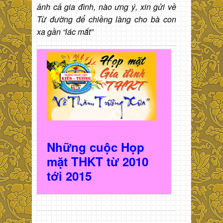
ảnh cả gia đình, nào ưng ý, xin gửi về
Từ đường để chiềng làng cho bà con
xa gần “lác mắt”
Những cuộc Họp
mặt THKT t
ừ 2010
t
ới 2015