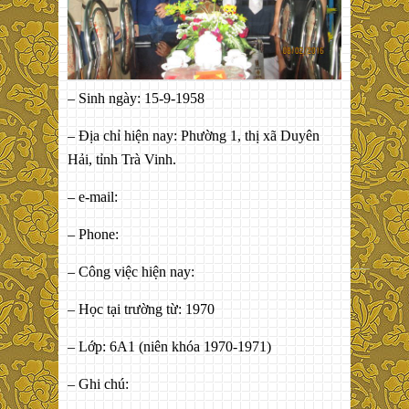
– Sinh ngày: 15-9-1958
– Địa chỉ hiện nay: Phường 1, thị xã Duyên
Hải, tỉnh Trà Vinh.
– e-mail:
– Phone:
– Công việc hiện nay:
– Học tại trường từ: 1970
– Lớp: 6A1 (niên khóa 1970-1971)
– Ghi chú: