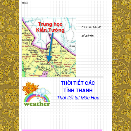
sinh
Click lên bản đồ
để mở lớn.
THỜI TIẾT CÁC
TỈNH THÀNH
Thời tiết tại Mộc Hóa