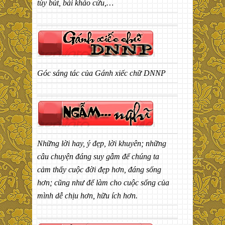
tùy bút, bài khảo cứu,…
Góc sáng tác của Gánh xiếc chữ DNNP
Những lời hay, ý đẹp, lời khuyên; những
câu chuyện đáng suy gẫm để chúng ta
cảm thấy cuộc đời đẹp hơn, đáng sống
hơn; cũng như để làm cho cuộc sống của
mình dễ chịu hơn, hữu ích hơn.