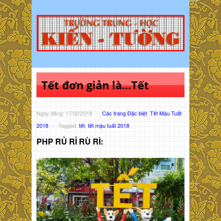
Tết đơn giản là…Tết
Ngày đăng: 17/02/2018
-
Các trang Đặc biệt
,
Tết Mậu Tuất
2018
-
Tagged:
tết
,
tết mậu tuất 2018
PHP RỦ RỈ RÙ RÌ: