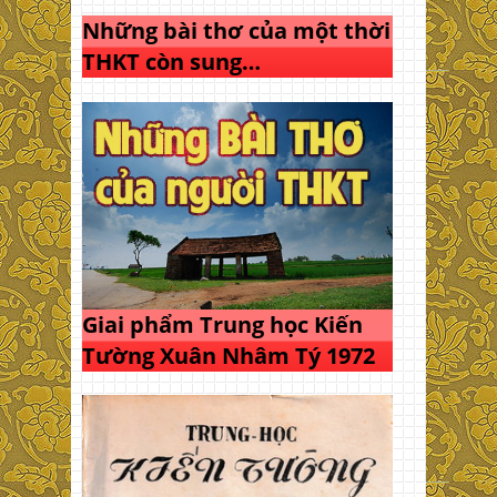
Những bài thơ của một thời
THKT còn sung…
Giai phẩm Trung học Kiến
Tường Xuân Nhâm Tý 1972