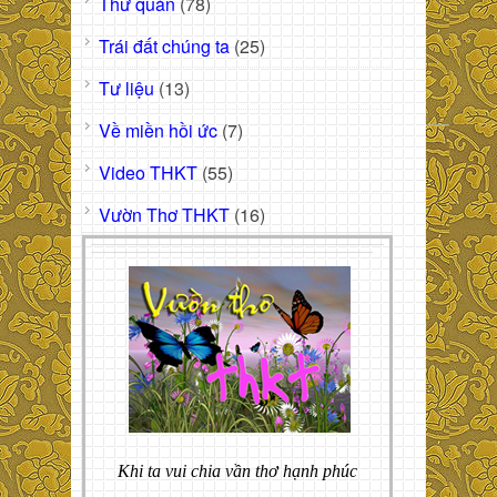
Thư quán
(78)
Trái đất chúng ta
(25)
Tư liệu
(13)
Về miền hồi ức
(7)
Video THKT
(55)
Vườn Thơ THKT
(16)
Khi ta vui chia vần thơ hạnh phúc