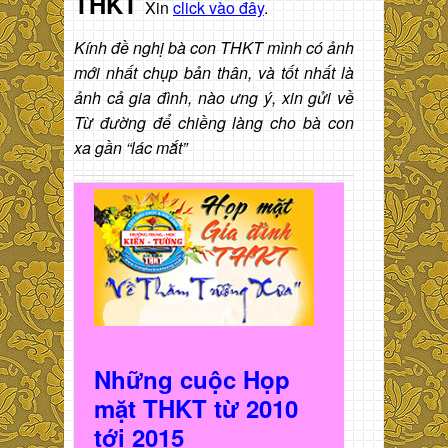
THKT
Xin
click vào đây
.
Kính đề nghị bà con THKT mình có ảnh
mới nhất chụp bản thân, và tốt nhất là
ảnh cả gia đình, nào ưng ý, xin gửi về
Từ đường để chiềng làng cho bà con
xa gần “lác mắt”
Những cuộc Họp
mặt THKT t
ừ 2010
t
ới 2015