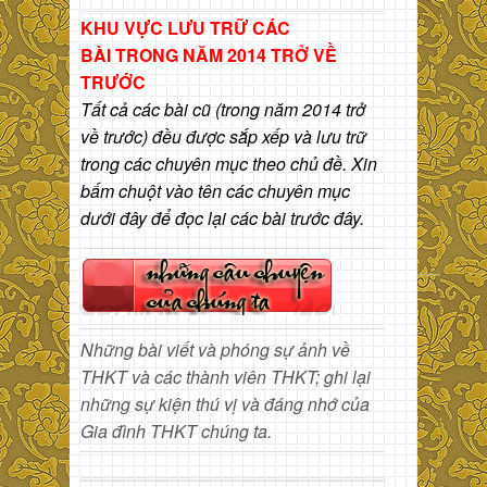
KHU VỰC LƯU TRỮ CÁC
BÀI
TRONG NĂM 2014 TRỞ VỀ
TRƯỚC
Tất cả các bài cũ (trong năm 2014 trở
về trước) đều được sắp xếp và lưu trữ
trong các chuyên mục theo chủ đề. Xin
bấm chuột vào tên các chuyên mục
dưới đây để đọc lại các bài trước đây.
Những bài viết và phóng sự ảnh về
THKT và các thành viên THKT; ghi lại
những sự kiện thú vị và đáng nhớ của
Gia đình THKT chúng ta.