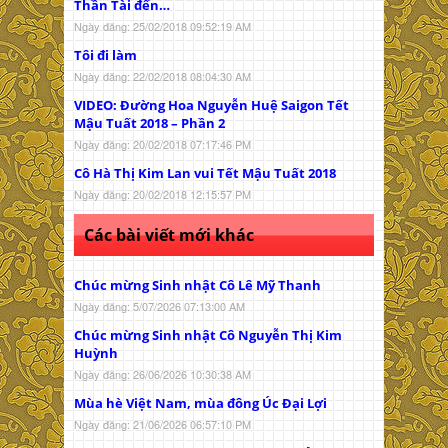
Thần Tài đến…
Ngày đăng: 25/02/2018 09:52:19 AM
Tôi đi làm
Ngày đăng: 22/02/2018 08:04:30 AM
VIDEO: Đường Hoa Nguyễn Huệ Saigon Tết
Mậu Tuất 2018 – Phần 2
Ngày đăng: 20/02/2018 07:17:46 PM
Cô Hà Thị Kim Lan vui Tết Mậu Tuất 2018
Ngày đăng: 20/02/2018 12:15:57 PM
Các bài viết mới khác
Chúc mừng Sinh nhật Cô Lê Mỹ Thanh
Ngày đăng: 5/07/2026 07:13:00 AM
Chúc mừng Sinh nhật Cô Nguyễn Thị Kim
Huỳnh
Ngày đăng: 26/06/2026 10:30:38 AM
Mùa hè Việt Nam, mùa đông Úc Đại Lợi
Ngày đăng: 21/06/2026 06:57:10 PM