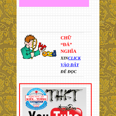
CHỮ
“ĐÁ”
NGHĨA
XIN
CLICK
VÀO ĐÂY
ĐỂ ĐỌC