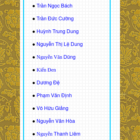
Trần Ngọc Bách
●
Trần Đức Cường
●
Huỳnh Trung Dung
●
Nguyễn Thị Lệ Dung
●
Dũng
●
Nguyễn Văn
●
Kiến Đen
Dương Đệ
●
Phạm Văn Định
●
Võ Hữu Giảng
●
Nguyễn Văn Hòa
●
Thanh Liêm
●
Nguyễn