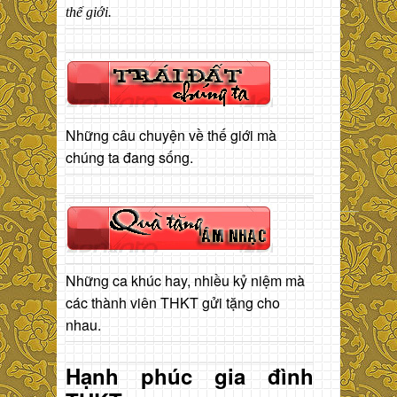
thế giới.
Những câu chuyện về thế giới mà
chúng ta đang sống.
Những ca khúc hay, nhiều kỷ niệm mà
các thành viên THKT gửi tặng cho
nhau.
Hạnh phúc gia đình