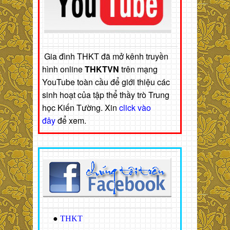
Gia đình THKT đã mở kênh truyền
hình online
THKTVN
trên mạng
YouTube toàn cầu để giới thiệu các
sinh hoạt của tập thể thầy trò Trung
học Kiến Tường. Xin
click vào
đây
để xem.
●
THKT