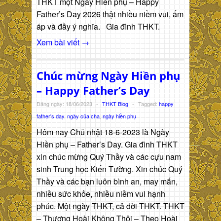
THKT một Ngày Hiền phụ – Happy
Father’s Day 2026 thật nhiều niềm vui, ấm
áp và đầy ý nghĩa. Gia đình THKT.
Xem bài viết →
Chúc mừng Ngày Hiền phụ
– Happy Father’s Day
Đăng ngày: 18/06/2023
-
THKT Blog
-
Tagged:
happy
father's day
,
ngày của cha
,
ngày hiền phụ
Hôm nay Chủ nhật 18-6-2023 là Ngày
Hiền phụ – Father’s Day. Gia đình THKT
xin chúc mừng Quý Thầy và các cựu nam
sinh Trung học Kiến Tường. Xin chúc Quý
Thầy và các bạn luôn bình an, may mắn,
nhiều sức khỏe, nhiều niềm vui hạnh
phúc. Một ngày THKT, cả đời THKT. THKT
– Thương Hoài Không Thôi – Theo Hoài