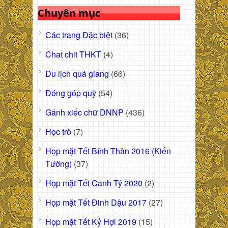
Chuyên mục
Các trang Đặc biệt
(36)
Chat chit THKT
(4)
Du lịch quá giang
(66)
Đóng góp quỹ
(54)
Gánh xiếc chữ DNNP
(436)
Học trò
(7)
Họp mặt Tết Bính Thân 2016 (Kiến
Tường)
(37)
Họp mặt Tết Canh Tý 2020
(2)
Họp mặt Tết Đinh Dậu 2017
(27)
Họp mặt Tết Kỷ Hợi 2019
(15)