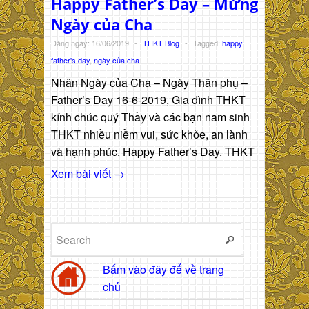
Happy Father’s Day – Mừng
Ngày của Cha
Đăng ngày: 16/06/2019
-
THKT Blog
-
Tagged:
happy
father's day
,
ngày của cha
Nhân Ngày của Cha – Ngày Thân phụ –
Father’s Day 16-6-2019, Gia đình THKT
kính chúc quý Thầy và các bạn nam sinh
THKT nhiều niềm vui, sức khỏe, an lành
và hạnh phúc. Happy Father’s Day. THKT
Xem bài viết →
Bấm vào đây để về trang
chủ