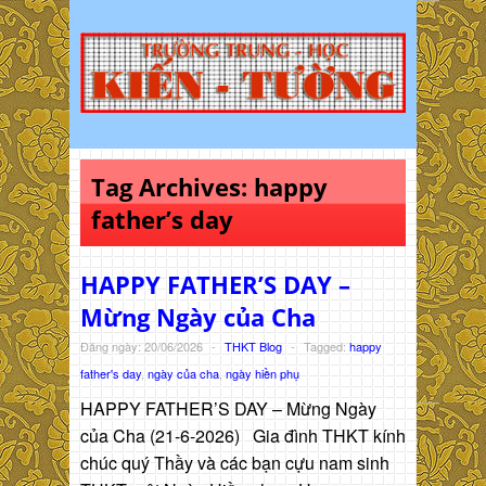
Tag Archives:
happy
father’s day
HAPPY FATHER’S DAY –
Mừng Ngày của Cha
Đăng ngày: 20/06/2026
-
THKT Blog
-
Tagged:
happy
father's day
,
ngày của cha
,
ngày hiền phụ
HAPPY FATHER’S DAY – Mừng Ngày
của Cha (21-6-2026) Gia đình THKT kính
chúc quý Thầy và các bạn cựu nam sinh