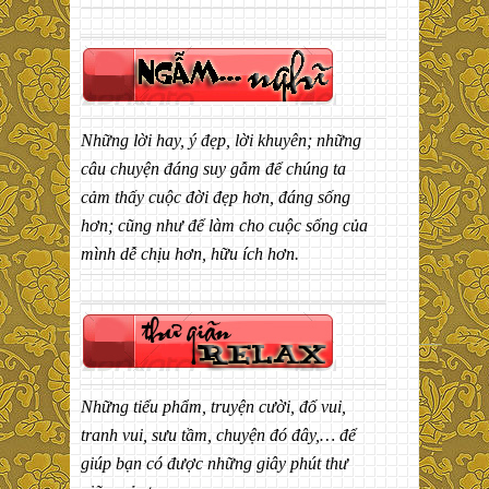
Những lời hay, ý đẹp, lời khuyên; những
câu chuyện đáng suy gẫm để chúng ta
cảm thấy cuộc đời đẹp hơn, đáng sống
hơn; cũng như để làm cho cuộc sống của
mình dễ chịu hơn, hữu ích hơn.
Những tiểu phẩm, truyện cười, đố vui,
tranh vui, sưu tầm, chuyện đó đây,… để
giúp bạn có được những giây phút thư