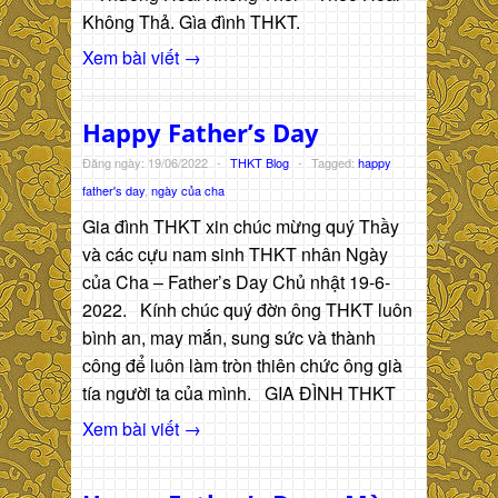
Không Thả. Gìa đình THKT.
Xem bài viết →
Happy Father’s Day
Đăng ngày: 19/06/2022
-
THKT Blog
-
Tagged:
happy
father's day
,
ngày của cha
Gia đình THKT xin chúc mừng quý Thầy
và các cựu nam sinh THKT nhân Ngày
của Cha – Father’s Day Chủ nhật 19-6-
2022. Kính chúc quý đờn ông THKT luôn
bình an, may mắn, sung sức và thành
công để luôn làm tròn thiên chức ông già
tía người ta của mình. GIA ĐÌNH THKT
Xem bài viết →