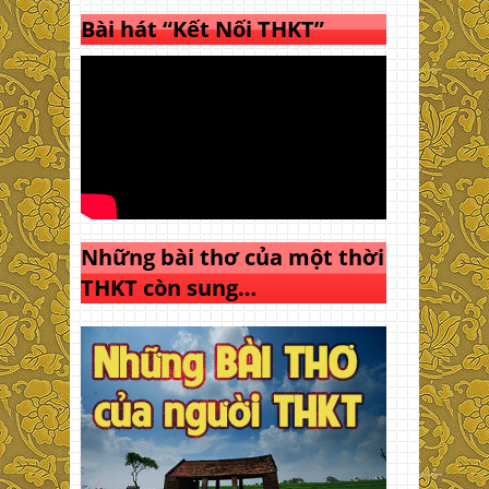
Bài hát “Kết Nối THKT”
Những bài thơ của một thời
THKT còn sung…