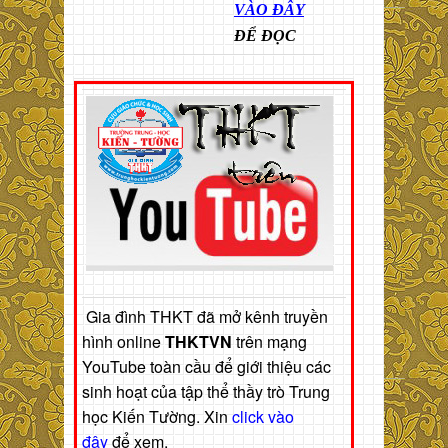
VÀO ĐÂY
ĐỂ ĐỌC
Gia đình THKT đã mở kênh truyền
hình online
THKTVN
trên mạng
YouTube toàn cầu để giới thiệu các
sinh hoạt của tập thể thầy trò Trung
học Kiến Tường. Xin
click vào
đây
để xem.