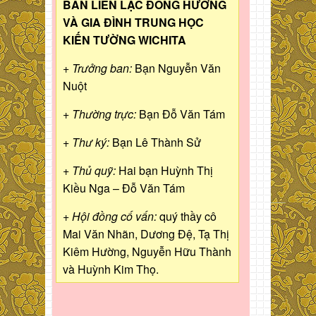
BAN LIÊN LẠC ĐỒNG HƯƠNG
VÀ GIA ĐÌNH TRUNG HỌC
KIẾN TƯỜNG WICHITA
+ Trưởng ban:
Bạn Nguyễn Văn
Nuột
+ Thường trực:
Bạn Đỗ Văn Tám
+ Thư ký:
Bạn Lê Thành Sử
+ Thủ quỹ:
Hai bạn Huỳnh Thị
Kiều Nga – Đỗ Văn Tám
+ Hội đồng cố vấn:
quý thầy cô
Mai Văn Nhãn, Dương Đệ, Tạ Thị
Kiêm Hường, Nguyễn Hữu Thành
và Huỳnh Kim Thọ.