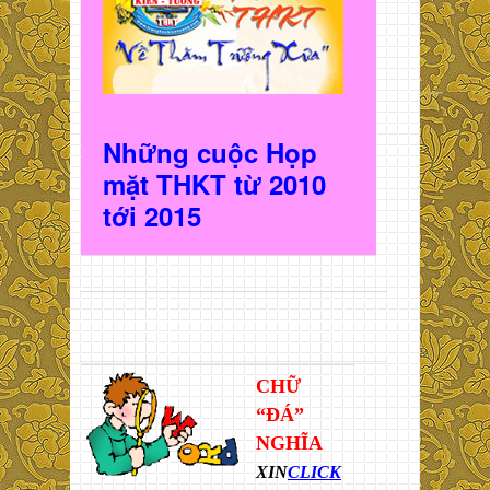
Những cuộc Họp
mặt THKT t
ừ 2010
t
ới 2015
CHỮ
“ĐÁ”
NGHĨA
XIN
CLICK