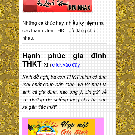
Những ca khúc hay, nhiều kỷ niệm mà
các thành viên THKT gửi tặng cho
nhau.
Hạnh phúc gia đình
THKT
Xin
click vào đây
.
Kính đề nghị bà con THKT mình có ảnh
mới nhất chụp bản thân, và tốt nhất là
ảnh cả gia đình, nào ưng ý, xin gửi về
Từ đường để chiềng làng cho bà con
xa gần “lác mắt”