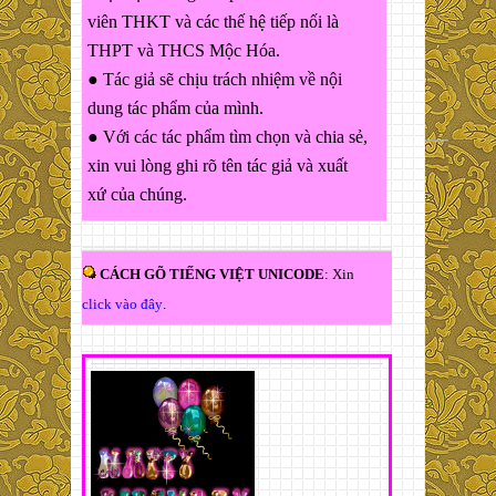
viên THKT và các thế hệ tiếp nối là
THPT và THCS Mộc Hóa.
● Tác giả sẽ chịu trách nhiệm về nội
dung tác phẩm của mình.
● Với các tác phẩm tìm chọn và chia sẻ,
xin vui lòng ghi rõ tên tác giả và xuất
xứ của chúng.
CÁCH GÕ TIẾNG VIỆT UNICODE
: Xin
click vào đây
.