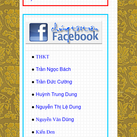
●
THKT
Trần Ngọc Bách
●
Trần Đức Cường
●
Huỳnh Trung Dung
●
Nguyễn Thị Lệ Dung
●
Dũng
●
Nguyễn Văn
●
Kiến Đen