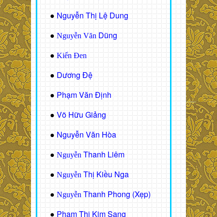
Nguyễn Thị Lệ Dung
●
Dũng
●
Nguyễn Văn
●
Kiến Đen
Dương Đệ
●
Phạm Văn Định
●
Võ Hữu Giảng
●
Nguyễn Văn Hòa
●
Thanh Liêm
●
Nguyễn
Thị Kiều Nga
●
Nguyễn
Thanh Phong (Xẹp)
●
Nguyễn
Phạm Thị Kim Sang
●