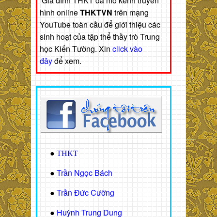
Gia đình THKT đã mở kênh truyền
hình online
THKTVN
trên mạng
YouTube toàn cầu để giới thiệu các
sinh hoạt của tập thể thầy trò Trung
học Kiến Tường. Xin
click vào
đây
để xem.
●
THKT
Trần Ngọc Bách
●
Trần Đức Cường
●
Huỳnh Trung Dung
●