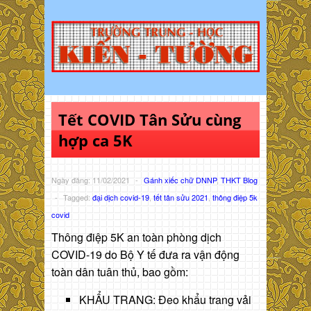
Tết COVID Tân Sửu cùng
hợp ca 5K
Ngày đăng: 11/02/2021
-
Gánh xiếc chữ DNNP
,
THKT Blog
-
Tagged:
đại dịch covid-19
,
tết tân sửu 2021
,
thông điệp 5k
covid
Thông điệp 5K an toàn phòng dịch
COVID-19 do Bộ Y tế đưa ra vận động
toàn dân tuân thủ, bao gồm:
KHẨU TRANG: Đeo khẩu trang vải