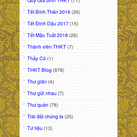
Quỹ Gia đình THKT
(77)
Tết Bính Thân 2016
(26)
Tết Đinh Dậu 2017
(15)
Tết Mậu Tuất 2018
(26)
Thành viên THKT
(7)
Thầy Cô
(1)
THKT Blog
(878)
Thư giãn
(4)
Thư gửi nhau
(7)
Thư quán
(78)
Trái đất chúng ta
(25)
Tư liệu
(13)