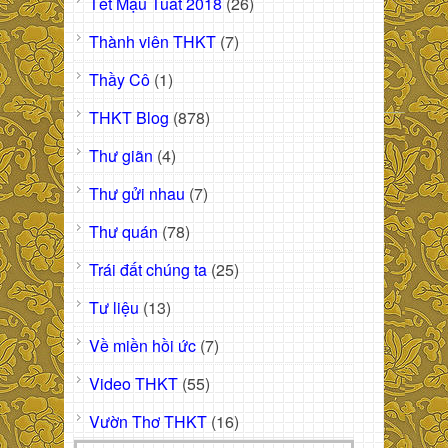
Tết Mậu Tuất 2018
(26)
Thành viên THKT
(7)
Thầy Cô
(1)
THKT Blog
(878)
Thư giãn
(4)
Thư gửi nhau
(7)
Thư quán
(78)
Trái đất chúng ta
(25)
Tư liệu
(13)
Về miền hồi ức
(7)
Video THKT
(55)
Vườn Thơ THKT
(16)