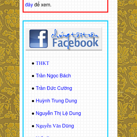
đây
để xem.
●
THKT
Trần Ngọc Bách
●
Trần Đức Cường
●
Huỳnh Trung Dung
●
Nguyễn Thị Lệ Dung
●
Dũng
●
Nguyễn Văn