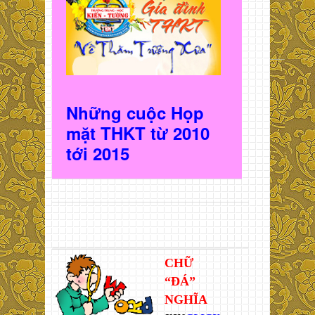
Những cuộc Họp
mặt THKT t
ừ 2010
t
ới 2015
CHỮ
“ĐÁ”
NGHĨA