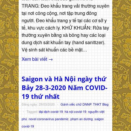
TRANG: Đeo khẩu trang vải thường xuyên
tại nơi công cộng, nơi tập trung đông
người. Đeo khẩu trang y tế tại các cơ sở y
tế, khu vực cách ly. KHỬ KHUẨN: Rửa tay
thường xuyên bằng xà bông hay các loại
dung dịch sát khuẩn tay (hand sanitizer).
Vệ sinh sát khuẩn các bề mặt…
Xem bài viết →
Saigon và Hà Nội ngày thứ
Bảy 28-3-2020 Năm COVID-
19 thứ nhất
Đăng ngày: 29/03/2020
-
Gánh xiếc chữ DNNP
,
THKT Blog
-
Tagged:
đại dịch covid-19
,
hà nội covid-19
,
nguyễn việt
phú
,
novel coronavirus pandemic
,
phạm an dương
,
saigon
covid-19