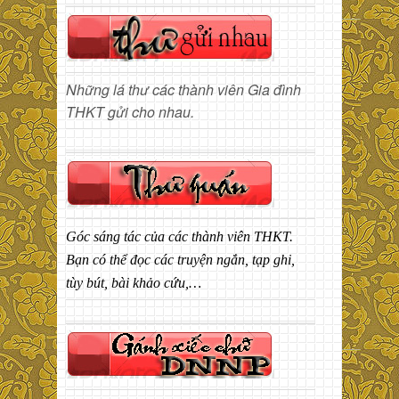
Những lá thư các thành viên Gia đình
THKT gửi cho nhau.
Góc sáng tác của các thành viên THKT.
Bạn có thể đọc các truyện ngắn, tạp ghi,
tùy bút, bài khảo cứu,…