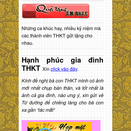
Những ca khúc hay, nhiều kỷ niệm mà
các thành viên THKT gửi tặng cho
nhau.
Hạnh phúc gia đình
THKT
Xin
click vào đây
.
Kính đề nghị bà con THKT mình có ảnh
mới nhất chụp bản thân, và tốt nhất là
ảnh cả gia đình, nào ưng ý, xin gửi về
Từ đường để chiềng làng cho bà con
xa gần “lác mắt”