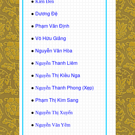
●
Kiến Đen
Dương Đệ
●
Phạm Văn Định
●
Võ Hữu Giảng
●
Nguyễn Văn Hòa
●
Thanh Liêm
●
Nguyễn
Thị Kiều Nga
●
Nguyễn
Thanh Phong (Xẹp)
●
Nguyễn
Phạm Thị Kim Sang
●
●
Nguyễn Thị Xuyến
●
Nguyễn Văn Yêm