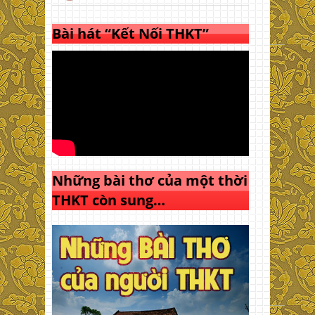
Bài hát “Kết Nối THKT”
Những bài thơ của một thời
THKT còn sung…