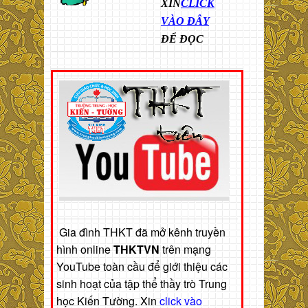
XIN
CLICK
VÀO ĐÂY
ĐỂ ĐỌC
Gia đình THKT đã mở kênh truyền
hình online
THKTVN
trên mạng
YouTube toàn cầu để giới thiệu các
sinh hoạt của tập thể thầy trò Trung
học Kiến Tường. Xin
click vào