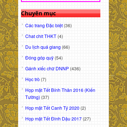
Chuyên mục
Các trang Đặc biệt
(36)
Chat chit THKT
(4)
Du lịch quá giang
(66)
Đóng góp quỹ
(54)
Gánh xiếc chữ DNNP
(436)
Học trò
(7)
Họp mặt Tết Bính Thân 2016 (Kiến
Tường)
(37)
Họp mặt Tết Canh Tý 2020
(2)
Họp mặt Tết Đinh Dậu 2017
(27)