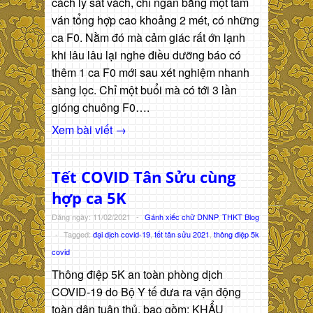
cách ly sát vách, chỉ ngăn bằng một tấm
ván tổng hợp cao khoảng 2 mét, có những
ca F0. Nằm đó mà cảm giác rất ớn lạnh
khi lâu lâu lại nghe điều dưỡng báo có
thêm 1 ca F0 mới sau xét nghiệm nhanh
sàng lọc. Chỉ một buổi mà có tới 3 lần
gióng chuông F0….
Xem bài viết →
Tết COVID Tân Sửu cùng
hợp ca 5K
Đăng ngày: 11/02/2021
-
Gánh xiếc chữ DNNP
,
THKT Blog
-
Tagged:
đại dịch covid-19
,
tết tân sửu 2021
,
thông điệp 5k
covid
Thông điệp 5K an toàn phòng dịch
COVID-19 do Bộ Y tế đưa ra vận động
toàn dân tuân thủ, bao gồm: KHẨU