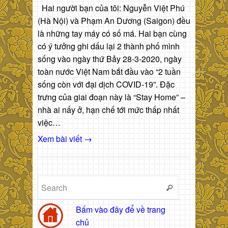
Hai người bạn của tôi: Nguyễn Việt Phú
(Hà Nội) và Phạm An Dương (Saigon) đều
là những tay máy có số má. Hai bạn cùng
có ý tưởng ghi dấu lại 2 thành phố mình
sống vào ngày thứ Bảy 28-3-2020, ngày
toàn nước Việt Nam bắt đầu vào “2 tuần
sống còn với đại dịch COVID-19”. Đặc
trưng của giai đoạn này là “Stay Home” –
nhà ai nấy ở, hạn chế tới mức thấp nhất
việc…
Xem bài viết →
Bấm vào đây để về trang
chủ