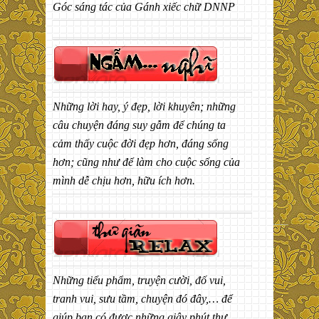
Góc sáng tác của Gánh xiếc chữ DNNP
Những lời hay, ý đẹp, lời khuyên; những
câu chuyện đáng suy gẫm để chúng ta
cảm thấy cuộc đời đẹp hơn, đáng sống
hơn; cũng như để làm cho cuộc sống của
mình dễ chịu hơn, hữu ích hơn.
Những tiểu phẩm, truyện cười, đố vui,
tranh vui, sưu tầm, chuyện đó đây,… để
giúp bạn có được những giây phút thư