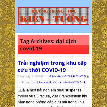
Tag Archives:
đại dịch
covid-19
Trải nghiệm trong khu cấp
cứu thời COVID-19
Đăng ngày: 11/08/2021
-
Gánh xiếc chữ DNNP
,
THKT Blog
-
Tagged:
đại dịch covid-19
,
Khu cấp cứu thời COVID-19
Quả là một trải nghiệm dual suspense
thriller vừa Dracula, vừa Frankenstein khi
nằm trong phòng cấp cứu mà trong khu