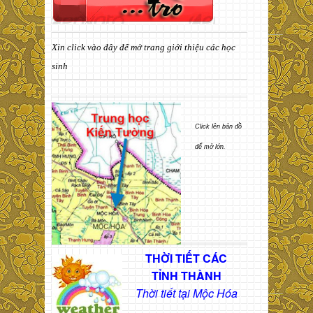
Xin click vào đây để mở trang giới thiệu các học
sinh
Click lên bản đồ
để mở lớn.
THỜI TIẾT CÁC
TỈNH THÀNH
Thời tiết tại Mộc Hóa