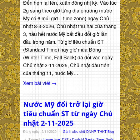
Đến hẹn lại lên, xuân đông nhị kỳ. Vào lúc
2g sáng theo giờ từng địa phương (nước
Mỹ có 6 múi giờ – time zone) ngày Chủ
nhật 8-3-2026, Chủ nhật thứ hai của tháng
3, hầu hết nước Mỹ bắt đầu đổi giờ lần
đầu trong năm. Từ giờ tiêu chuẩn ST
(Standard Time) hay giờ mùa Đông
(Winter Time, Fall Back) đã đổi vào ngày
Chủ nhật 2-11-2025, Chủ nhật đầu tiên
của tháng 11, nước Mỹ…
Xem bài viết →
Nước Mỹ đổi trở lại giờ
tiêu chuẩn ST từ ngày Chủ
nhật 2-11-2025
Đăng ngày: 2/11/2025
-
Gánh xiếc chữ DNNP
,
THKT Blog
-
Tagged:
change time
,
DST - Daylight Saving Time
,
Nước