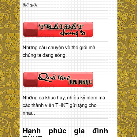
thế giới.
Những câu chuyện về thế giới mà
chúng ta đang sống.
Những ca khúc hay, nhiều kỷ niệm mà
các thành viên THKT gửi tặng cho
nhau.
Hạnh phúc gia đình