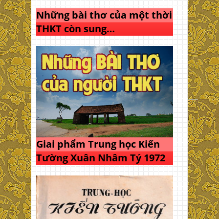
Những bài thơ của một thời
THKT còn sung…
Giai phẩm Trung học Kiến
Tường Xuân Nhâm Tý 1972