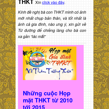
THKT
Xin
click vào đây
.
Kính đề nghị bà con THKT mình có ảnh
mới nhất chụp bản thân, và tốt nhất là
ảnh cả gia đình, nào ưng ý, xin gửi về
Từ đường để chiềng làng cho bà con
xa gần “lác mắt”
Những cuộc Họp
mặt THKT t
ừ 2010
t
ới 2015