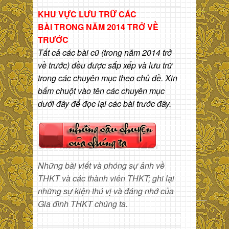
KHU VỰC LƯU TRỮ CÁC
BÀI
TRONG NĂM 2014 TRỞ VỀ
TRƯỚC
Tất cả các bài cũ (trong năm 2014 trở
về trước) đều được sắp xếp và lưu trữ
trong các chuyên mục theo chủ đề. Xin
bấm chuột vào tên các chuyên mục
dưới đây để đọc lại các bài trước đây.
Những bài viết và phóng sự ảnh về
THKT và các thành viên THKT; ghi lại
những sự kiện thú vị và đáng nhớ của
Gia đình THKT chúng ta.