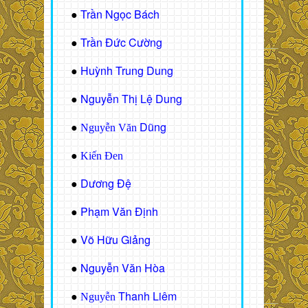
Trần Ngọc Bách
●
Trần Đức Cường
●
Huỳnh Trung Dung
●
Nguyễn Thị Lệ Dung
●
Dũng
●
Nguyễn Văn
●
Kiến Đen
Dương Đệ
●
Phạm Văn Định
●
Võ Hữu Giảng
●
Nguyễn Văn Hòa
●
Thanh Liêm
●
Nguyễn