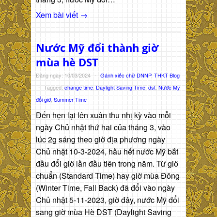
Xem bài viết →
Nước Mỹ đổi thành giờ
mùa hè DST
Đăng ngày: 10/03/2024
-
Gánh xiếc chữ DNNP
,
THKT Blog
-
Tagged:
change time
,
Daylight Saving Time
,
dst
,
Nước Mỹ
đổi giờ
,
Summer Time
Đến hẹn lại lên xuân thu nhị kỳ vào mỗi
ngày Chủ nhật thứ hai của tháng 3, vào
lúc 2g sáng theo giờ địa phương ngày
Chủ nhật 10-3-2024, hầu hết nước Mỹ bắt
đầu đổi giờ lần đầu tiên trong năm. Từ giờ
chuẩn (Standard Time) hay giờ mùa Đông
(Winter Time, Fall Back) đã đổi vào ngày
Chủ nhật 5-11-2023, giờ đây, nước Mỹ đổi
sang giờ mùa Hè DST (Daylight Saving