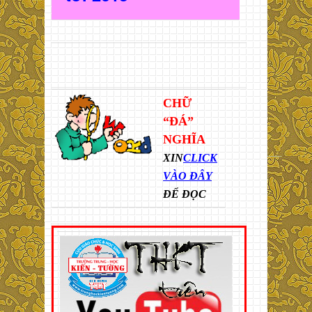
CHỮ
“ĐÁ”
NGHĨA
XIN
CLICK
VÀO ĐÂY
ĐỂ ĐỌC