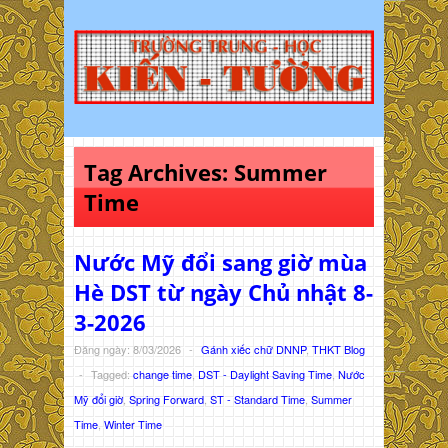
Tag Archives:
Summer
Time
Nước Mỹ đổi sang giờ mùa
Hè DST từ ngày Chủ nhật 8-
3-2026
Đăng ngày: 8/03/2026
-
Gánh xiếc chữ DNNP
,
THKT Blog
-
Tagged:
change time
,
DST - Daylight Saving Time
,
Nước
Mỹ đổi giờ
,
Spring Forward
,
ST - Standard Time
,
Summer
Time
,
Winter Time