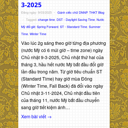
3-2025
Đăng ngày: 9/03/2025
-
Gánh xiếc chữ DNNP
,
THKT Blog
-
Tagged:
change time
,
DST - Daylight Saving Time
,
Nước
Mỹ đổi giờ
,
Spring Forward
,
ST - Standard Time
,
Summer
Time
,
Winter Time
Vào lúc 2g sáng theo giờ từng địa phương
(nước Mỹ có 6 múi giờ – time zone) ngày
Chủ nhật 9-3-2025, Chủ nhật thứ hai của
tháng 3, hầu hết nước Mỹ bắt đầu đổi giờ
lần đầu trong năm. Từ giờ tiêu chuẩn ST
(Standard Time) hay giờ mùa Đông
(Winter Time, Fall Back) đã đổi vào ngày
Chủ nhật 3-11-2024, Chủ nhật đầu tiên
của tháng 11, nước Mỹ bắt đầu chuyển
sang giờ tiết kiệm ánh…
Xem bài viết →