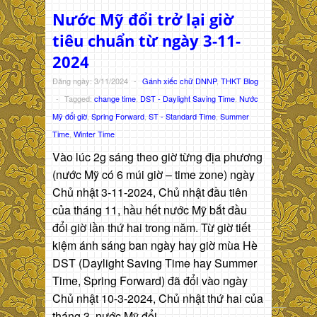
Nước Mỹ đổi trở lại giờ
tiêu chuẩn từ ngày 3-11-
2024
Đăng ngày: 3/11/2024
-
Gánh xiếc chữ DNNP
,
THKT Blog
-
Tagged:
change time
,
DST - Daylight Saving Time
,
Nước
Mỹ đổi giờ
,
Spring Forward
,
ST - Standard Time
,
Summer
Time
,
Winter Time
Vào lúc 2g sáng theo giờ từng địa phương
(nước Mỹ có 6 múi giờ – time zone) ngày
Chủ nhật 3-11-2024, Chủ nhật đầu tiên
của tháng 11, hầu hết nước Mỹ bắt đầu
đổi giờ lần thứ hai trong năm. Từ giờ tiết
kiệm ánh sáng ban ngày hay giờ mùa Hè
DST (Daylight Saving Time hay Summer
Time, Spring Forward) đã đổi vào ngày
Chủ nhật 10-3-2024, Chủ nhật thứ hai của
tháng 3, nước Mỹ đổi…