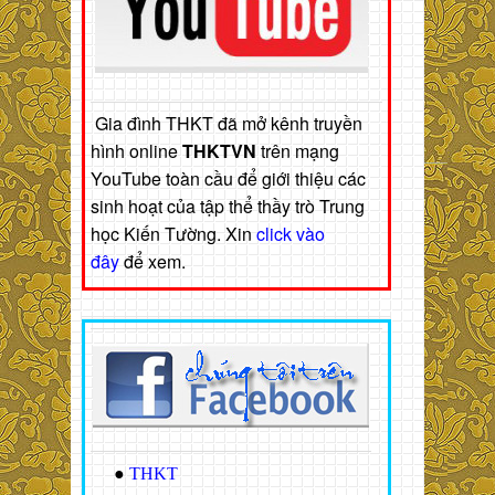
Gia đình THKT đã mở kênh truyền
hình online
THKTVN
trên mạng
YouTube toàn cầu để giới thiệu các
sinh hoạt của tập thể thầy trò Trung
học Kiến Tường. Xin
click vào
đây
để xem.
●
THKT