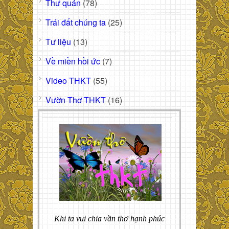
Thư quán
(78)
Trái đất chúng ta
(25)
Tư liệu
(13)
Về miền hồi ức
(7)
Video THKT
(55)
Vườn Thơ THKT
(16)
Khi ta vui chia vần thơ hạnh phúc