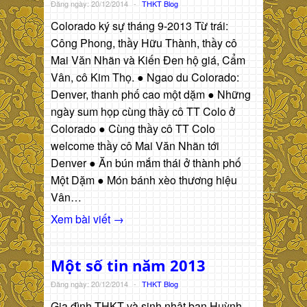
Đăng ngày: 20/12/2014
-
THKT Blog
Colorado ký sự tháng 9-2013 Từ trái:
Công Phong, thầy Hữu Thành, thầy cô
Mai Văn Nhãn và Kiến Đen hộ giá, Cẩm
Vân, cô Kim Thọ. ● Ngao du Colorado:
Denver, thanh phố cao một dặm ● Những
ngày sum họp cùng thầy cô TT Colo ở
Colorado ● Cùng thầy cô TT Colo
welcome thầy cô Mai Văn Nhãn tới
Denver ● Ăn bún mắm thái ở thành phố
Một Dặm ● Món bánh xèo thương hiệu
Vân…
Xem bài viết →
Một số tin năm 2013
Đăng ngày: 20/12/2014
-
THKT Blog
Gia đình THKT và sinh nhật bạn Huỳnh