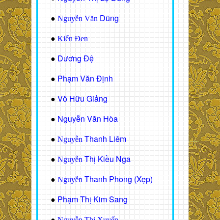
Dũng
●
Nguyễn Văn
●
Kiến Đen
Dương Đệ
●
Phạm Văn Định
●
Võ Hữu Giảng
●
Nguyễn Văn Hòa
●
Thanh Liêm
●
Nguyễn
Thị Kiều Nga
●
Nguyễn
Thanh Phong (Xẹp)
●
Nguyễn
Phạm Thị Kim Sang
●
●
Nguyễn Thị Xuyến