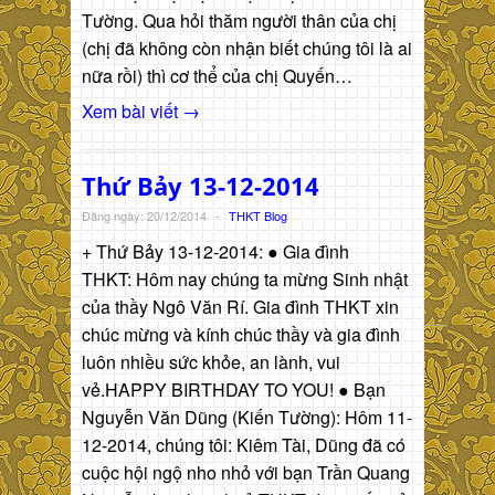
Tường. Qua hỏi thăm người thân của chị
(chị đã không còn nhận biết chúng tôi là ai
nữa rồi) thì cơ thể của chị Quyến…
Xem bài viết →
Thứ Bảy 13-12-2014
Đăng ngày: 20/12/2014
-
THKT Blog
+ Thứ Bảy 13-12-2014: ● Gia đình
THKT: Hôm nay chúng ta mừng Sinh nhật
của thầy Ngô Văn Rí. Gia đình THKT xin
chúc mừng và kính chúc thầy và gia đình
luôn nhiều sức khỏe, an lành, vui
vẻ.HAPPY BIRTHDAY TO YOU! ● Bạn
Nguyễn Văn Dũng (Kiến Tường): Hôm 11-
12-2014, chúng tôi: Kiêm Tài, Dũng đã có
cuộc hội ngộ nho nhỏ với bạn Trần Quang