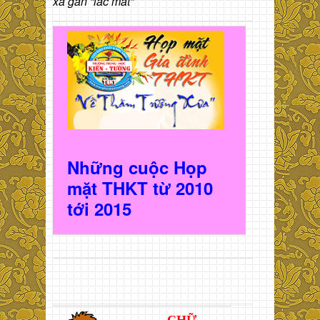
xa gần “lác mắt”
Những cuộc Họp
mặt THKT t
ừ 2010
t
ới 2015