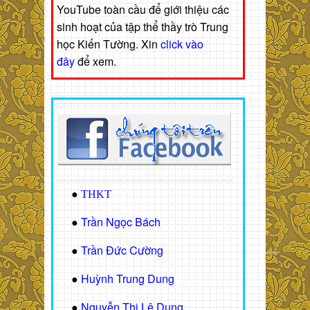
YouTube toàn cầu để giới thiệu các
sinh hoạt của tập thể thầy trò Trung
học Kiến Tường. Xin
click vào
đây
để xem.
●
THKT
Trần Ngọc Bách
●
Trần Đức Cường
●
Huỳnh Trung Dung
●
Nguyễn Thị Lệ Dung
●