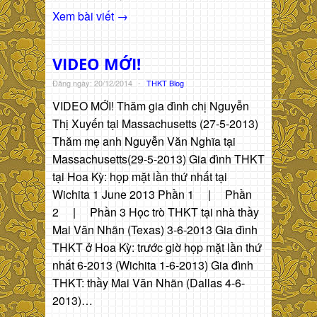
Xem bài viết →
VIDEO MỚI!
Đăng ngày: 20/12/2014
-
THKT Blog
VIDEO MỚI! Thăm gia đình chị Nguyễn
Thị Xuyến tại Massachusetts (27-5-2013)
Thăm mẹ anh Nguyễn Văn Nghĩa tại
Massachusetts(29-5-2013) Gia đình THKT
tại Hoa Kỳ: họp mặt lần thứ nhất tại
Wichita 1 June 2013 Phần 1 | Phần
2 | Phần 3 Học trò THKT tại nhà thầy
Mai Văn Nhãn (Texas) 3-6-2013 Gia đình
THKT ở Hoa Kỳ: trước giờ họp mặt lần thứ
nhất 6-2013 (Wichita 1-6-2013) Gia đình
THKT: thầy Mai Văn Nhãn (Dallas 4-6-
2013)…