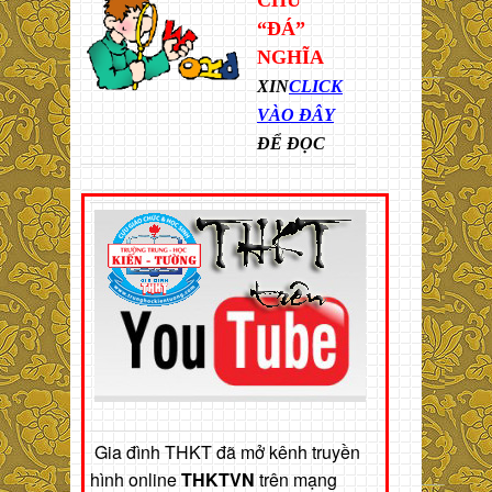
CHỮ
“ĐÁ”
NGHĨA
XIN
CLICK
VÀO ĐÂY
ĐỂ ĐỌC
Gia đình THKT đã mở kênh truyền
hình online
THKTVN
trên mạng