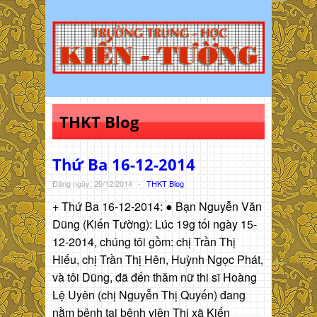
THKT Blog
Thứ Ba 16-12-2014
Đăng ngày: 20/12/2014
-
THKT Blog
+ Thứ Ba 16-12-2014: ● Bạn Nguyễn Văn
Dũng (Kiến Tường): Lúc 19g tối ngày 15-
12-2014, chúng tôi gồm: chị Trần Thị
Hiếu, chị Trần Thị Hên, Huỳnh Ngọc Phát,
và tôi Dũng, đã đến thăm nữ thi sĩ Hoàng
Lệ Uyên (chị Nguyễn Thị Quyến) đang
nằm bệnh tại bệnh viện Thị xã Kiến