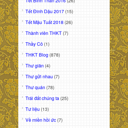
Tết Bính Thân 2016
(26)
Tết Đinh Dậu 2017
(15)
Tết Mậu Tuất 2018
(26)
Thành viên THKT
(7)
Thầy Cô
(1)
THKT Blog
(878)
Thư giãn
(4)
Thư gửi nhau
(7)
Thư quán
(78)
Trái đất chúng ta
(25)
Tư liệu
(13)
Về miền hồi ức
(7)