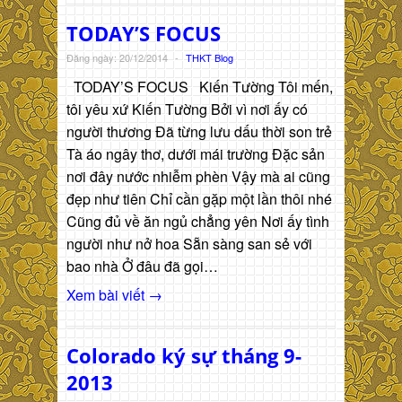
TODAY’S FOCUS
Đăng ngày: 20/12/2014
-
THKT Blog
TODAY’S FOCUS Kiến Tường Tôi mến,
tôi yêu xứ Kiến Tường Bởi vì nơi ấy có
người thương Đã từng lưu dấu thời son trẻ
Tà áo ngây thơ, dưới mái trường Đặc sản
nơi đây nước nhiễm phèn Vậy mà ai cũng
đẹp như tiên Chỉ cần gặp một lần thôi nhé
Cũng đủ về ăn ngủ chẳng yên Nơi ấy tình
người như nở hoa Sẵn sàng san sẻ với
bao nhà Ở đâu đã gọi…
Xem bài viết →
Colorado ký sự tháng 9-
2013