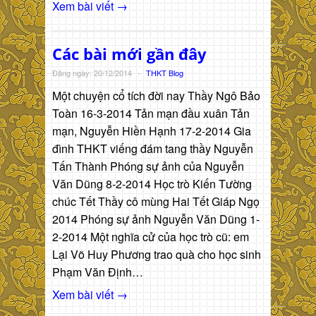
Xem bài viết →
Các bài mới gần đây
Đăng ngày: 20/12/2014
-
THKT Blog
Một chuyện cổ tích đời nay Thầy Ngô Bảo
Toàn 16-3-2014 Tản mạn đầu xuân Tản
mạn, Nguyễn Hiền Hạnh 17-2-2014 Gia
đình THKT viếng đám tang thầy Nguyễn
Tấn Thành Phóng sự ảnh của Nguyễn
Văn Dũng 8-2-2014 Học trò Kiến Tường
chúc Tết Thầy cô mùng Hai Tết Giáp Ngọ
2014 Phóng sự ảnh Nguyễn Văn Dũng 1-
2-2014 Một nghĩa cử của học trò cũ: em
Lại Võ Huy Phương trao quà cho học sinh
Phạm Văn Định…
Xem bài viết →