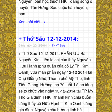
Nguyễn, bạn học thuở THKT đang sống ở
huyện Tân Hưng. Sau cuộc hàn huyên,
bạn…
Xem bài viết →
+ Thứ Sáu 12-12-2014:
Đăng ngày: 20/12/2014
-
THKT Blog
+ Thứ Sáu 12-12-2014: PHÂN ƯU:Bà
Nguyễn Kim Liên là chị của thầy Nguyễn
Hữu Hạnh (phu quân của cô Lý Thị Kim
Oanh) vừa mãn phần ngày 12-12 2014 tại
Chợ Giồng Nhỏ, Thành phố Mỹ Tho, tỉnh
Tiền Giang. Hưởng thọ 70 tuổi. Lễ an táng
sẽ tổ chức vào ngày 13-12-2014 tại TP Mỹ
Tho.Gia đình THKT thành kính chia buồn
cùng thầy cô Hữu Hạnh – Kim Oanh cùng
gia đình. Nguyện cầu hương linh bà…