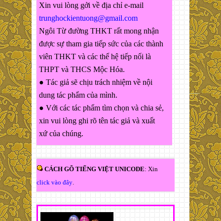
Xin vui lòng gởi về địa chỉ e-mail
trunghockientuong@gmail.com
Ngôi Từ đường THKT rất mong nhận
được sự tham gia tiếp sức của các thành
viên THKT và các thế hệ tiếp nối là
THPT và THCS Mộc Hóa.
● Tác giả sẽ chịu trách nhiệm về nội
dung tác phẩm của mình.
● Với các tác phẩm tìm chọn và chia sẻ,
xin vui lòng ghi rõ tên tác giả và xuất
xứ của chúng.
CÁCH GÕ TIẾNG VIỆT UNICODE
: Xin
click vào đây
.