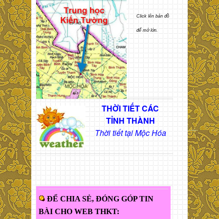
Click lên bản đồ
để mở lớn.
THỜI TIẾT CÁC
TỈNH THÀNH
Thời tiết tại Mộc Hóa
ĐỂ CHIA SẺ, ĐÓNG GÓP TIN
BÀI CHO WEB THKT: